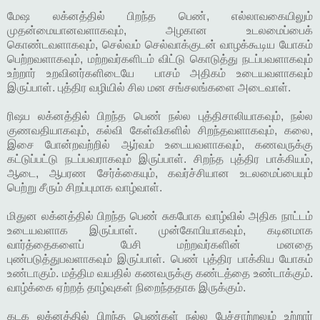
மேஷ லக்னத்தில் பிறந்த பெண், எல்லாவகையிலும்
முதன்மையானவளாகவும், அழகான உடலமைப்பைக்
கொண்டவளாகவும், செல்வம் செல்வாக்குடன் வாழக்கூடிய யோகம்
பெற்றவளாகவும், மற்றவர்களிடம் விட்டு கொடுத்து நடப்பவளாகவும்
உற்றார் உறவினர்களிடையே பாசம் அதிகம் உடையவளாகவும்
இருப்பாள். புத்திர வழியில் சில மன சங்சலங்களை அடைவாள்.
ரிஷப லக்னத்தில் பிறந்த பெண் நல்ல புத்திசாலியாகவும், நல்ல
குணவதியாகவும், கல்வி கேள்விகளில் சிறந்தவளாகவும், கலை,
இசை போன்றவற்றில் ஆர்வம் உடையவளாகவும், கணவருக்கு
கட்டுப்பட்டு நடப்பவராகவும் இருப்பாள். சிறந்த புத்திர பாக்கியம்,
ஆடை, ஆபரண சேர்க்கையும், கவர்ச்சியான உடலமைப்பையும்
பெற்று சீரும் சிறப்புமாக வாழ்வாள்.
மிதுன லக்னத்தில் பிறந்த பெண் சுகபோக வாழ்வில் அதிக நாட்டம்
உடையவளாக இருப்பாள். முன்கோபியாகவும், கடினமாக
வார்த்தைகளைப் பேசி மற்றவர்களின் மனதை
புண்படுத்துபவளாகவும் இருப்பாள். பெண் புத்திர பாக்கிய யோகம்
உண்டாகும். மத்திம வயதில் கணவருக்கு கண்டத்தை உண்டாக்கும்.
வாழ்க்கை ஏற்றத் தாழ்வுகள் நிறைந்ததாக இருக்கும்.
கடக லக்னத்தில் பிறந்த பெண்கள் நல்ல பேச்சாற்றலும் உற்றார்