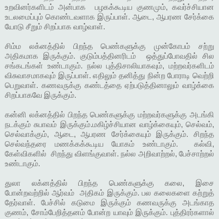
உறவினர்களிடம் அன்பாக பழகக்கூடிய குணமும், கவர்ச்சியான
உடலமைப்பும் கொண்டவளாக இருப்பாள். ஆடை, ஆபரண சேர்க்கை
யோடு சீறும் சிறப்பாக வாழ்வாள்.
சிம்ம லக்னத்தில் பிறந்த பெண்களுக்கு முன்கோபம் சற்று
அதிகமாக இருக்கும். குடும்பத்தினரிடம் ஒத்துப்போவதில் சில
சங்கடங்கள் உண்டாகும். நல்ல புத்திசாலியாகவும், மற்றவர்களிடம்
விசுவாசமாகவும் இருப்பாள். எதிலும் தனித்து நின்ற போராடி வெற்றி
பெறுவாள். கணவருக்கு கண்டத்தை ஏற்படுத்தினாலும் வாழ்க்கை
சிறப்பாகவே இருக்கும்.
கன்னி லக்னத்தில் பிறந்த பெண்களுக்கு மற்றவர்களுக்கு அடங்கி
நடக்கும் சுபாவம் இருக்கும்.மகிழ்ச்சியான வாழ்க்கையும், செல்வம்,
செல்வாக்கும், ஆடை, ஆபரண சேர்க்கையும் இருக்கும். சிறந்த
செல்வந்தரை மணக்கக்கூடிய யோகம் உண்டாகும். கல்வி,
கேள்விகளில் சிறந்து விளங்குவாள். நல்ல அறிவாற்றல், பேச்சாற்றல்
உண்டாகும்.
துலா லக்னத்தில் பிறந்த பெண்களுக்கு கலை, இசை
போன்றவற்றில் ஆர்வம் அதிகம் இருக்கும். பல கலைகளை கற்றுத்
தேர்வாள். பேச்சில் கடுமை இருக்கும் கணவருக்கு அடங்காத
குணம், சோம்பேறித்தனம் போன்ற யாவும் இருக்கும். புத்திரர்களால்