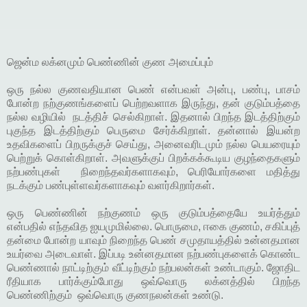
ஜென்ம லக்னமும் பெண்ணின் குண அமைப்பும்
ஒரு நல்ல குணவதியான பெண் என்பவள் அன்பு, பண்பு, பாசம்
போன்ற நற்குணங்களைப் பெற்றவளாக இருந்து, தன் குடும்பத்தை
நல்ல வழியில் நடத்திச் செல்கிறாள். இதனால் பிறந்த இடத்திற்கும்
புகுந்த இடத்திற்கும் பெருமை சேர்க்கிறாள். தன்னால் இயன்ற
உதவிகளைப் பிறருக்குச் செய்து, அனைவரிடமும் நல்ல பெயரையும்
பெற்றுக் கொள்கிறாள். அவளுக்குப் பிறக்கக்கூடிய குழந்தைகளும்
நற்பண்புகள் நிறைந்தவர்களாகவும், பெரியோர்களை மதித்து
நடக்கும் பண்புள்ளவர்களாகவும் வளர்கிறார்கள்.
ஒரு பெண்ணின் நற்குணம் ஒரு குடும்பத்தையே உயர்த்தும்
என்பதில் எந்தவித ஐயமுமில்லை. பொருமை, ஈகை குணம், சகிப்புத்
தன்மை போன்ற யாவும் நிறைந்த பெண் சமுதாயத்தில் உன்னதமான
உயர்வை அடைவாள். இப்படி உன்னதமான நற்பண்புகளைக் கொண்ட
பெண்ணால் நாட்டிற்கும் வீட்டிற்கும் நற்பலன்கள் உண்டாகும். ஜோதிட
ரீதியாக பார்க்கும்போது ஒவ்வொரு லக்னத்தில் பிறந்த
பெண்ணிற்கும் ஒவ்வொரு குணநலன்கள் உண்டு.