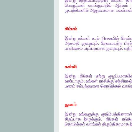
இன்று
உத்தியோகத்தில்
உங்கள்
தி
பொருட்கள்
வாங்குவதில்
ஆர்வம்
முயற்சிகளில்
அனுகூலமான
பலன்கள்
சிம்மம்
இன்று
உங்கள்
உடல்
நிலையில்
சோர்வ
அமைதி
குறையும்
.
தேவையற்ற
பிர
பணிசுமை
படிப்படியாக
குறையும்
.
எதிர
கன்னி
இன்று
நீங்கள்
சற்று
குழப்பமாகவ
உண்டாகும்
.
உங்கள்
ராசிக்கு
சந்திராஷ
பணம்
சம்பந்தமான
கொடுக்கல்
வாங்
துலாம்
இன்று
உங்களுக்கு
குடும்பத்தினரால்
சிறப்பாக
இருக்கும்
.
நீங்கள்
எடுக்
கொடுக்கல்
வாங்கல்
திருப்திகரமாக
இ