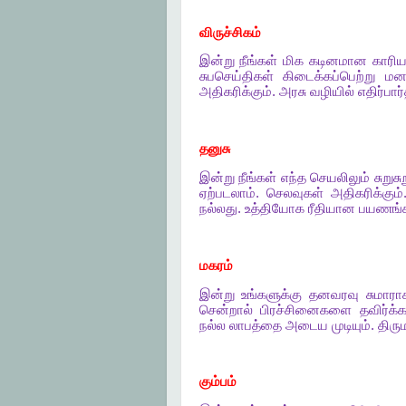
விருச்சிகம்
இன்று
நீங்கள்
மிக
கடினமான
காரி
சுபசெய்திகள்
கிடைக்கப்பெற்று
மனம
அதிகரிக்கும்
.
அரசு
வழியில்
எதிர்பார்
தனுசு
இன்று
நீங்கள்
எந்த
செயலிலும்
சுறுசு
ஏற்படலாம்
.
செலவுகள்
அதிகரிக்கும்
நல்லது
.
உத்தியோக
ரீதியான
பயணங்க
மகரம்
இன்று
உங்களுக்கு
தனவரவு
சுமாரா
சென்றால்
பிரச்சினைகளை
தவிர்க்
நல்ல
லாபத்தை
அடைய
முடியும்
.
திர
கும்பம்