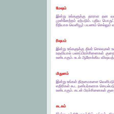
மேஷம்
இன்று
உங்களுக்கு
தாராள
தன
வ
முன்னேற்றம்
ஏற்படும்
.
புதிய
பொருட
ரீதியாக
வெளியூர்
பயணம்
செல்லும்
வ
ரிஷபம்
இன்று
உங்களுக்கு
திடீர்
செலவுகள்
உ
உதவியால்
பணப்பிரச்சினைகள்
குறை
உண்டாகும்
.
உடல்
ஆரோக்கிய
விஷயத்த
மிதுனம்
இன்று
உங்கள்
திறமைகளை
வெளிபடுத
எதிரிகள்
கூட
நண்பர்களாக
செயல்பட
உண்டாகும்
.
கடன்
பிரச்சினைகள்
குறை
கடகம்