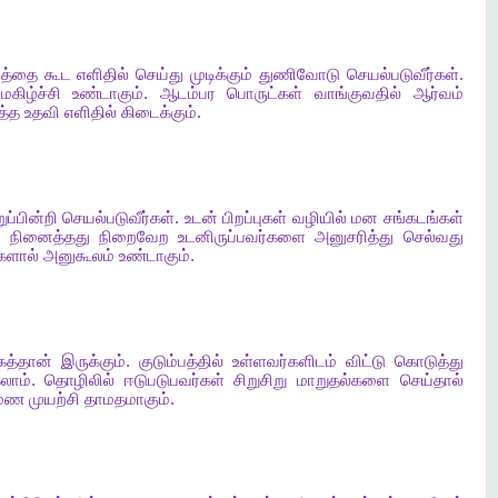
யத்தை
கூட
எளிதில்
செய்து
முடிக்கும்
துணிவோடு
செயல்படுவீர்கள்
.
கிழ்ச்சி
உண்டாகும்
.
ஆடம்பர
பொருட்கள்
வாங்குவதில்
ஆர்வம்
த்த
உதவி
எளிதில்
கிடைக்கும்
.
றுப்பின்றி
செயல்படுவீர்கள்
.
உடன்
பிறப்புகள்
வழியில்
மன
சங்கடங்கள்
.
நினைத்தது
நிறைவேற
உடனிருப்பவர்களை
அனுசரித்து
செல்வது
ளால்
அனுகூலம்
உண்டாகும்
.
கத்தான்
இருக்கும்
.
குடும்பத்தில்
உள்ளவர்களிடம்
விட்டு
கொடுத்து
கலாம்
.
தொழிலில்
ஈடுபடுபவர்கள்
சிறுசிறு
மாறுதல்களை
செய்தால்
ுமண
முயற்சி
தாமதமாகும்
.