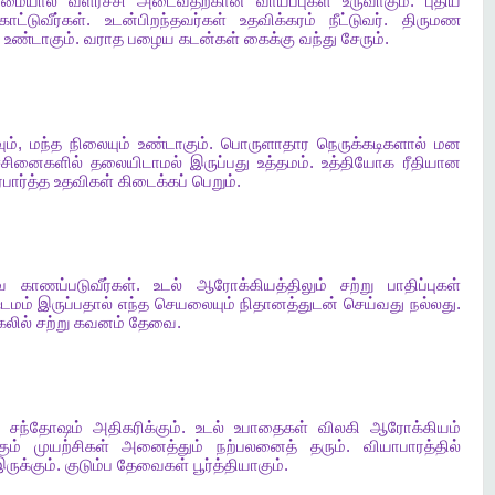
றமையால்
வளர்ச்சி
அடைவதற்கான
வாய்ப்புகள்
உருவாகும்
.
புதிய
காட்டுவீர்கள்
.
உடன்பிறந்தவர்கள்
உதவிக்கரம்
நீட்டுவர்
.
திருமண
உண்டாகும்
.
வராத
பழைய
கடன்கள்
கைக்கு
வந்து
சேரும்
.
ும்
,
மந்த
நிலையும்
உண்டாகும்
.
பொருளாதார
நெருக்கடிகளால்
மன
ச்சினைகளில்
தலையிடாமல்
இருப்பது
உத்தமம்
.
உத்தியோக
ரீதியான
்பார்த்த
உதவிகள்
கிடைக்கப்
பெறும்
.
ே
காணப்படுவீர்கள்
.
உடல்
ஆரோக்கியத்திலும்
சற்று
பாதிப்புகள்
்டமம்
இருப்பதால்
எந்த
செயலையும்
நிதானத்துடன்
செய்வது
நல்லது
.
கலில்
சற்று
கவனம்
தேவை
.
சந்தோஷம்
அதிகரிக்கும்
.
உடல்
உபாதைகள்
விலகி
ஆரோக்கியம்
கும்
முயற்சிகள்
அனைத்தும்
நற்பலனைத்
தரும்
.
வியாபாரத்தில்
ருக்கும்
.
குடும்ப
தேவைகள்
பூர்த்தியாகும்
.