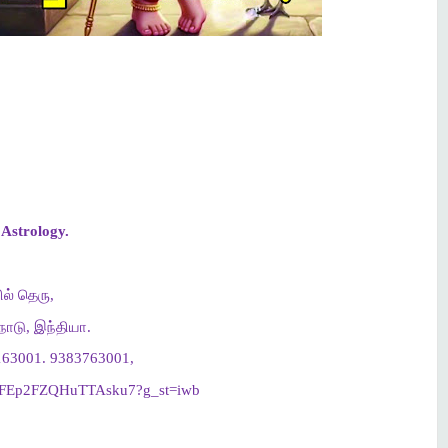
Astrology.
ல் தெரு,
ாடு, இந்தியா.
63001. 9383763001,
gl/nFEp2FZQHuTTAsku7?g_st=iwb