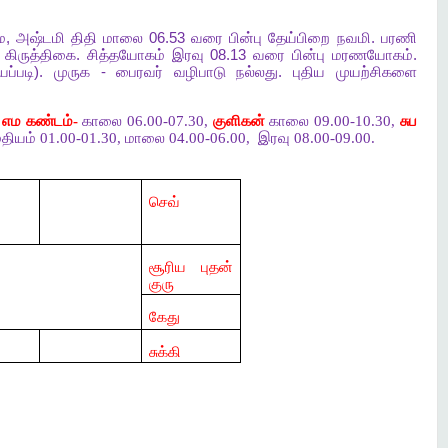
ை
,
அஷ்டமி
திதி
மாலை
06.53
வரை
பின்பு
தேய்பிறை
நவமி
.
பரணி
கிருத்திகை
.
சித்தயோகம்
இரவு
08.13
வரை
பின்பு
மரணயோகம்
.
யப்படி
).
முருக
-
பைரவர்
வழிபாடு
நல்லது
.
புதிய
முயற்சிகளை
,
எம கண்டம்-
காலை 06.00-07.30,
குளிகன்
காலை 09.00-10.30,
சுப
தியம் 01.00-01.30, மாலை 04.00-06.00,
இரவு 08.00-09.00.
செவ்
சூரிய புதன்
குரு
கேது
சுக்கி