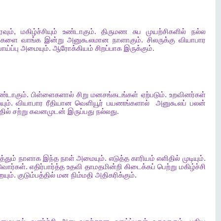
ரவும்
,
மகிழ்ச்சியும்
உண்டாகும்
.
திருமண
சுப
முயற்சிகளில்
நல்ல
்களை
வாங்க
இன்று
அனுகூலமான
நாளாகும்
.
சிலருக்கு
வியாபார
ாய்ப்பு
அமையும்
.
ஆரோக்கியம்
சிறப்பாக
இருக்கும்
.
ண்டாகும்
.
பிள்ளைகளால்
சிறு
மனசங்கடங்கள்
ஏற்படும்
.
உறவினர்கள்
யும்
.
வியாபார
ரீதியான
வெளியூர்
பயணங்களால்
அனுகூலப்
பலன்
ில்
சற்று
கவனமுடன்
இருப்பது
நல்லது
.
்தும்
நாளாக
இந்த
நாள்
அமையும்
.
எடுத்த
காரியம்
எளிதில்
முடியும்
.
ுவார்கள்
.
எதிர்பார்த்த
உதவி
தாமதமின்றி
கிடைக்கப்
பெற்று
மகிழ்ச்சி
யும்
.
குடும்பத்தில்
மன
நிம்மதி
அதிகரிக்கும்
.