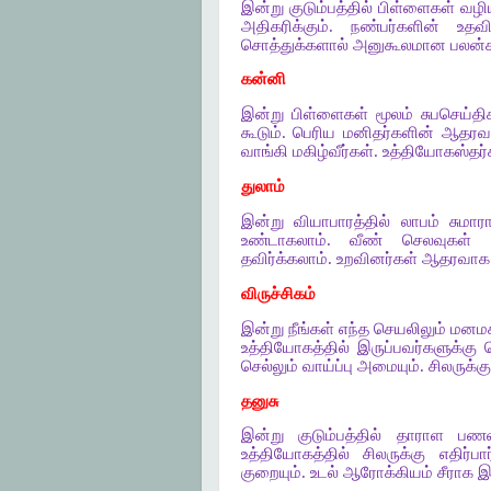
இன்று குடும்பத்தில் பிள்ளைகள் வழ
அதிகரிக்கும். நண்பர்களின் உதவ
சொத்துக்களால் அனுகூலமான பலன்கள் 
கன்னி
இன்று பிள்ளைகள் மூலம் சுபசெய்திக
கூடும். பெரிய மனிதர்களின் ஆதரவா
வாங்கி மகிழ்வீர்கள். உத்தியோகஸ்தர்
துலாம்
இன்று வியாபாரத்தில் லாபம் சுமா
உண்டாகலாம். வீண் செலவுகள் அ
தவிர்க்கலாம். உறவினர்கள் ஆதரவாக 
விருச்சிகம்
இன்று நீங்கள் எந்த செயலிலும் மனமகி
உத்தியோகத்தில் இருப்பவர்களுக்க
செல்லும் வாய்ப்பு அமையும். சிலருக்
தனுசு
இன்று குடும்பத்தில் தாராள பணவ
உத்தியோகத்தில் சிலருக்கு எதிர்
குறையும். உடல் ஆரோக்கியம் சீராக இர