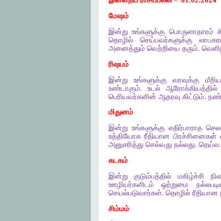
இன்றைய ராசிப்பலன் -
01.02.2024
மேஷம்
இன்று உங்களுக்கு பொருளாதாரம் சி
தொழில் செய்பவர்களுக்கு லாபகர
அனைத்தும் வெற்றியை தரும். வெளிய
ரிஷபம்
இன்று உங்களுக்கு வரவுக்கு மீறிய
உண்டாகும். உடல் ஆரோக்கியத்தில்
பெரியவர்களின் ஆதரவு கிட்டும். நண
மிதுனம்
இன்று உங்களுக்கு எதிர்பாராத செல
உத்தியோக ரீதியான பிரச்சினைகள் 
அனுசரித்து செல்வது நல்லது. தெய்வ வ
கடகம்
இன்று குடும்பத்தில் மகிழ்ச்சி 
ஊழியர்களிடம் ஒற்றுமை நல்லபட
செயல்படுவார்கள். தொழில் ரீதியான 
சிம்மம்