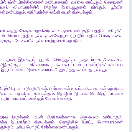
ியில் வீண் பிரச்சினைகள் உண்டாகலாம். வரவை காட்டிலும் செலவுகள்
ியால் வியாபாரத்தில் இருந்த இடையூறுகள் விலகும். பூர்வீக
உண்டாகும். எதிர்பார்த்த வங்கி கடன் கிடைக்கும்.
ள் வந்து சேரும். உறவினர்கள் வருகையால் குடும்பத்தில் மகிழ்ச்சி
ல் வியாபாரத்தில் நல்ல முன்னேற்றம் ஏற்படும். புதிய பொருட்களை
களுக்கு வேலையில் நல்ல மாற்றங்கள் ஏற்படும்.
ராக தான் இருக்கும். பூர்வீக சொத்துக்கள் தொடர்பாக அலைச்சல்
திகரிக்கும். சிக்கனமாக செயல்பட்டால் பணப்பிரச்சினையை
இருப்பார்கள். அனைவரையும் அனுசரித்து செல்வது நல்லது.
ழ்ச்சியுடன் ஈடுபடுவீர்கள். பிள்ளைகள் மூலம் சுபசெலவுகள் ஏற்படும்.
ு கௌரவ பதவிகள் கிடைக்கும். தொழில் ரீதியாக வெளியூர் பயணம்
கு புதிய வாகனம் வாங்கும் யோகம் உண்டு.
ரவு இருக்கும். உடன் பிறந்தவர்களால் அனுகூலம் உண்டாகும்.
பார்த்த இடமாற்றம் கிடைக்கும். தொழிலில் போட்டி பொறாமைகள்
ுக்கும். புதிய பொருட் சேர்க்கை உண்டாகும்.