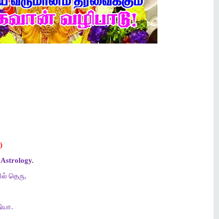
)
Astrology.
ல் தெரு,
ியா.