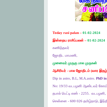
Today rasi palan –
01-02-2024
இன்றைய ராசிப்பலன் –
01-02-2024
கணித்தவர்
ஜோதிட மாமணி,
முனைவர் முருகு பால முருகன்
ஆசிரியர் - பால ஜோதிடம் (வார இதழ்
Dip in astro, B.L, M.A.astro.
PhD in 
No: 19/33 வடபழனி ஆண்டவர் கோயி
தபால் பெட்டி எண் - 2255.
வடபழனி,
சென்னை - 600 026 தமிழ்நாடு, இந்த