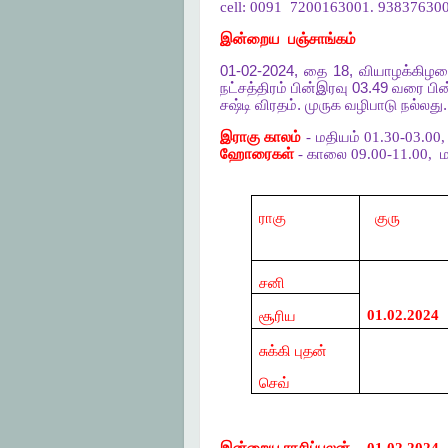
cell: 0091
7200163001. 938376300
இன்றைய
பஞ்சாங்கம்
01-02-2024,
தை
18,
வியாழக்கிழ
நட்சத்திரம்
பின்இரவு
03.49
வரை
பின
சஷ்டி
விரதம்
.
முருக
வழிபாடு
நல்லது
இராகு காலம்
- மதியம் 01.30-03.00
ஹோரைகள்
- காலை 09.00-11.00,
ம
ராகு
குரு
சனி
01.02.2024
சூரிய
சுக்கி புதன்
செவ்