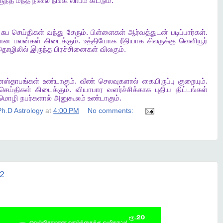
ுந்த
மந்த
நிலை
நீங்கி
லாபம்
கிட்டும்
.
சுப
செய்திகள்
வந்து
சேரும்
.
பிள்ளைகள்
ஆர்வத்துடன்
படிப்பார்கள்
.
மான
பலன்கள்
கிடைக்கும்
.
உத்தியோக
ரீதியாக
சிலருக்கு
வெளியூர்
தொழிலில்
இருந்த
பிரச்சினைகள்
விலகும்
.
ஸ்தாபங்கள்
உண்டாகும்
.
வீண்
செலவுகளால்
கையிருப்பு
குறையும்
.
செய்திகள்
கிடைக்கும்
.
வியாபார
வளர்ச்சிக்காக
புதிய
திட்டங்கள்
மொழி
நபர்களால்
அனுகூலம்
உண்டாகும்
.
h.D Astrology
at
4:00 PM
No comments:
22