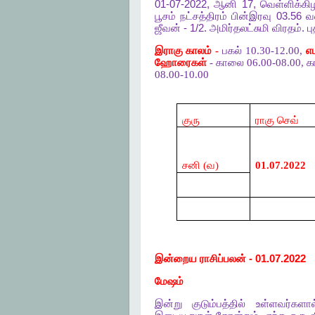
01-07-2022,
ஆனி
17,
வெள்ளிக்க
பூசம்
நட்சத்திரம்
பின்இரவு
03.56
வ
ஜீவன்
- 1/2.
அமிர்தலட்சுமி
விரதம்
.
ப
இராகு காலம் -
பகல் 10.30-12.00,
எ
ஹோரைகள்
- காலை 06.00-08.00, க
08.00-10.00
குரு
ராகு செவ்
சனி (வ)
01.07.2022
இன்றைய
ராசிப்பலன்
- 01.07.2022
மேஷம்
இன்று
குடும்பத்தில்
உள்ளவர்களால