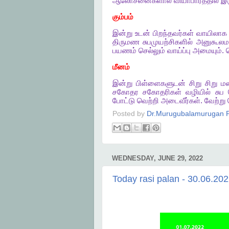
ஆலோசனைகளால்
வியாபாரத்தில்
இர
கும்பம்
இன்று
உடன்
பிறந்தவர்கள்
வாயிலாக
திருமண
சுபமுயற்சிகளில்
அனுகூல
பயணம்
செல்லும்
வாய்ப்பு
அமையும்
.
மீனம்
இன்று
பிள்ளைகளுடன்
சிறு
சிறு
மன
சகோதர
சகோதரிகள்
வழியில்
சுப
போட்டு
வெற்றி
அடைவீர்கள்
.
வேற்று
Posted by
Dr.Murugubalamurugan P
WEDNESDAY, JUNE 29, 2022
Today rasi palan - 30.06.20