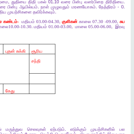
ிழமை
,
துதியை
திதி
பகல்
01.10
வரை
பின்பு
வளர்பிறை
திரிதியை
.
ரை
பின்பு
ஆயில்யம்
.
நாள்
முழுவதும்
மரணயோகம்
.
நேத்திரம்
- 0.
ுதிய
முயற்சிகளை
தவிர்க்கவும்
.
ம கண்டம்-
மதியம் 03.00-04.30,
குளிகன்
காலை 07.30 -09.00,
சுப
ாலை10.00-10.30. மதியம் 01.00-03.00,
மாலை 05.00-06.00,
இரவு
புதன் சுக்கி
சூரிய
சந்தி
கேது
்
மருத்துவ
செலவுகள்
ஏற்படும்
.
எடுக்கும்
முயற்சிகளில்
பல