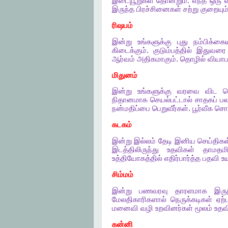
இடையூறுகள்
தோன்றும்
.
எந்த
ஒரு
வ
இருந்த
பிரச்சினைகள்
சற்று
குறையும
ரிஷபம்
இன்று
உங்களுக்கு
புது
நம்பிக்கைய
கிடைக்கும்
.
குடும்பத்தில்
இதுவரை
ஆர்வம்
அதிகமாகும்
.
தொழில்
வியாப
மிதுனம்
இன்று
உங்களுக்கு
வரவை
விட
ச
நிதானமாக
செயல்பட்டால்
சாதகப்
ப
நன்மதிப்பை
பெறுவீர்கள்
.
பூர்வீக
சொத
கடகம்
இன்று
இல்லம்
தேடி
இனிய
செய்திகள
இடத்திலிருந்து
உதவிகள்
தாமதமி
உத்தியோகத்தில்
எதிர்பார்த்த
பதவி
உய
சிம்மம்
இன்று
பணவரவு
தாரளமாக
இரு
மேலதிகாரிகளால்
நெருக்கடிகள்
ஏற்
மனைவி
வழி
உறவினர்கள்
மூலம்
உதவ
கன்னி