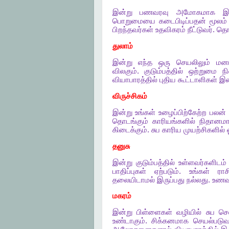
இன்று
பணவரவு
அமோகமாக
இ
பொறுமையை
கடைபிடிப்பதன்
மூலம்
பிறந்தவர்கள்
உதவிகரம்
நீட்டுவர்
.
தொ
துலாம்
இன்று
எந்த
ஒரு
செயலிலும்
மனம
விலகும்
.
குடும்பத்தில்
ஒற்றுமை
நி
வியாபாரத்தில்
புதிய
கூட்டாளிகள்
இண
விருச்சிகம்
இன்று
உங்கள்
உழைப்பிற்கேற்ற
பலன்
தொடங்கும்
காரியங்களில்
நிதானம
கிடைக்கும்
.
சுப
காரிய
முயற்சிகளில்
தனுசு
இன்று
குடும்பத்தில்
உள்ளவர்களிடம்
பாதிப்புகள்
ஏற்படும்
.
உங்கள்
ராச
தலையிடாமல்
இருப்பது
நல்லது
.
உணவ
மகரம்
இன்று
பிள்ளைகள்
வழியில்
சுப
செ
உண்டாகும்
.
சிக்கனமாக
செயல்படு