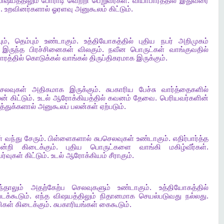
ிஷயத்திலும்
போராடி
வெற்றி
பெறுவீர்கள்
.
வியாபாரத்தில்
இதுவரை
்
.
உறவினர்களால்
ஓரளவு
அனுகூலம்
கிட்டும்
.
ும்
,
தெம்பும்
உண்டாகும்
.
உத்தியோகத்தில்
புதிய
நபர்
அறிமுகம்
இருந்த
பிரச்சினைகள்
விலகும்
.
நவீன
பொருட்கள்
வாங்குவதில்
ாரத்தில்
கொடுக்கல்
வாங்கல்
திருப்திகரமாக
இருக்கும்
.
ெலவுகள்
அதிகமாக
இருக்கும்
.
சுபகாரிய
பேச்சு
வார்த்தைகளில்
லன்
கிட்டும்
.
உடல்
ஆரோக்கியத்தில்
கவனம்
தேவை
.
பெரியவர்களின்
்துக்களால்
அனுகூலப்
பலன்கள்
ஏற்படும்
.
்
வந்து
சேரும்
.
பிள்ளைகளால்
சுபசெலவுகள்
உண்டாகும்
.
எதிர்பார்த்த
ன்றி
கிடைக்கும்
.
புதிய
பொருட்களை
வாங்கி
மகிழ்வீர்கள்
.
ர்வுகள்
கிட்டும்
.
உடல்
ஆரோக்கியம்
சீராகும்
.
ந்தாலும்
அதற்கேற்ப
செலவுகளும்
உண்டாகும்
.
உத்தியோகத்தில்
படக்கூடும்
.
எந்த
விஷயத்திலும்
நிதானமாக
செயல்படுவது
நல்லது
.
ிகள்
கிடைக்கும்
.
சுபகாரியங்கள்
கைகூடும்
.