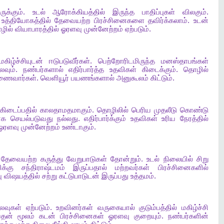
ருக்கும்
.
உடல்
ஆரோக்கியத்தில்
இருந்த
பாதிப்புகள்
விலகும்
.
உத்தியோகத்தில்
தேவையற்ற
பிரச்சினைகளை
தவிர்க்கலாம்
.
உடன்
ழில்
வியாபாரத்தில்
ஓரளவு
முன்னேற்றம்
ஏற்படும்
.
கிழ்ச்சியுடன்
ஈடுபடுவீர்கள்
.
பெற்றோரிடமிருந்த
மனஸ்தாபங்கள்
லவும்
.
நண்பர்களால்
எதிர்பார்த்த
உதவிகள்
கிடைக்கும்
.
தொழில்
ைவார்கள்
.
வெளியூர்
பயணங்களால்
அனுகூலம்
கிட்டும்
.
கிடைப்பதில்
காலதாமதமாகும்
.
தொழிலில்
பெரிய
முதலீடு
கொண்டு
ாக
செயல்படுவது
நல்லது
.
எதிர்பார்க்கும்
உதவிகள்
உரிய
நேரத்தில்
ஓரளவு
முன்னேற்றம்
உண்டாகும்
.
தேவையற்ற
கருத்து
வேறுபாடுகள்
தோன்றும்
.
உடல்
நிலையில்
சிறு
ிக்கு
சந்திராஷ்டமம்
இருப்பதால்
மற்றவர்கள்
பிரச்சினைகளில்
ு
விஷயத்தில்
சற்று
கட்டுபாடுடன்
இருப்பது
உத்தமம்
.
லவுகள்
ஏற்படும்
.
உறவினர்கள்
வருகையால்
குடும்பத்தில்
மகிழ்ச்சி
வதன்
மூலம்
கடன்
பிரச்சினைகள்
ஓரளவு
குறையும்
.
நண்பர்களின்