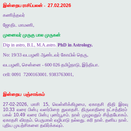
இன்றைய ராசிப்பலன் -
27.02.2026
கணித்தவர்
ஜோதிட மாமணி,
முனைவர் முருகு பால முருகன்
Dip in astro, B.L, M.A.astro.
PhD in Astrology.
No: 19/33 வடபழனி ஆண்டவர் கோயில் தெரு,
வடபழனி, சென்னை - 600 026 தமிழ்நாடு, இந்தியா.
cell: 0091
7200163001. 9383763001,
இன்றைய
பஞ்சாங்கம்
27-02-2026,
மாசி
15,
வெள்ளிக்கிழமை
,
ஏகாதசி
திதி
இரவு
10.33
வரை
பின்பு
வளர்பிறை
துவாதசி
.
திருவாதிரை
நட்சத்திரம்
பகல்
10.49
வரை
பின்பு
புனர்பூசம்
.
நாள்
முழுவதும்
சித்தயோகம்
.
ஏகாதசி
விரதம்
.
பெருமாள்
வழிபாடு
நல்லது
.
கரி
நாள்
.
தனிய
நாள்
.
புதிய
முயற்சிகளை
தவிர்க்கவும்
.