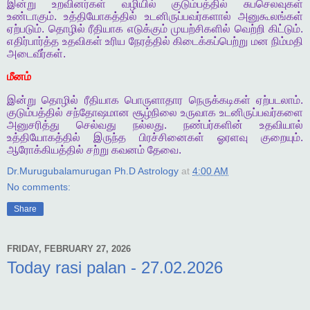
இன்று
உறவினர்கள்
வழியில்
குடும்பத்தில்
சுபசெலவுகள்
உண்டாகும்
.
உத்தியோகத்தில்
உடனிருப்பவர்களால்
அனுகூலங்கள்
ஏற்படும்
.
தொழில்
ரீதியாக
எடுக்கும்
முயற்சிகளில்
வெற்றி
கிட்டும்
.
எதிர்பார்த்த
உதவிகள்
உரிய
நேரத்தில்
கிடைக்கப்பெற்று
மன
நிம்மதி
அடைவீர்கள்
.
மீனம்
இன்று
தொழில்
ரீதியாக
பொருளாதார
நெருக்கடிகள்
ஏற்படலாம்
.
குடும்பத்தில்
சந்தோஷமான
சூழ்நிலை
உருவாக
உடனிருப்பவர்களை
அனுசரித்து
செல்வது
நல்லது
.
நண்பர்களின்
உதவியால்
உத்தியோகத்தில்
இருந்த
பிரச்சினைகள்
ஓரளவு
குறையும்
.
ஆரோக்கியத்தில்
சற்று
கவனம்
தேவை
.
Dr.Murugubalamurugan Ph.D Astrology
at
4:00 AM
No comments:
Share
FRIDAY, FEBRUARY 27, 2026
Today rasi palan - 27.02.2026