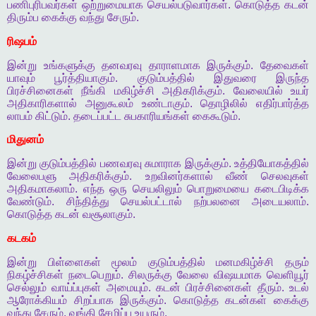
பணிபுரிபவர்கள்
ஒற்றுமையாக
செயல்படுவார்கள்
.
கொடுத்த
கடன்
திரும்ப
கைக்கு
வந்து
சேரும்
.
ரிஷபம்
இன்று
உங்களுக்கு
தனவரவு
தாராளமாக
இருக்கும்
.
தேவைகள்
யாவும்
பூர்த்தியாகும்
.
குடும்பத்தில்
இதுவரை
இருந்த
பிரச்சினைகள்
நீங்கி
மகிழ்ச்சி
அதிகரிக்கும்
.
வேலையில்
உயர்
அதிகாரிகளால்
அனுகூலம்
உண்டாகும்
.
தொழிலில்
எதிர்பார்த்த
லாபம்
கிட்டும்
.
தடைப்பட்ட
சுபகாரியங்கள்
கைகூடும்
.
மிதுனம்
இன்று
குடும்பத்தில்
பணவரவு
சுமாராக
இருக்கும்
.
உத்தியோகத்தில்
வேலைபளு
அதிகரிக்கும்
.
உறவினர்களால்
வீண்
செலவுகள்
அதிகமாகலாம்
.
எந்த
ஒரு
செயலிலும்
பொறுமையை
கடைபிடிக்க
வேண்டும்
.
சிந்தித்து
செயல்பட்டால்
நற்பலனை
அடையலாம்
.
கொடுத்த
கடன்
வசூலாகும்
.
கடகம்
இன்று
பிள்ளைகள்
மூலம்
குடும்பத்தில்
மனமகிழ்ச்சி
தரும்
நிகழ்ச்சிகள்
நடைபெறும்
.
சிலருக்கு
வேலை
விஷயமாக
வெளியூர்
செல்லும்
வாய்ப்புகள்
அமையும்
.
கடன்
பிரச்சினைகள்
தீரும்
.
உடல்
ஆரோக்கியம்
சிறப்பாக
இருக்கும்
.
கொடுத்த
கடன்கள்
கைக்கு
வந்து
சேரும்
.
வங்கி
சேமிப்பு
உயரும்
.