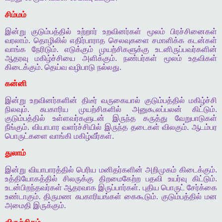
சிம்மம்
இன்று
குடும்பத்தில்
உற்றார்
உறவினர்கள்
மூலம்
பிரச்சினைகள்
வரலாம்
.
தொழிலில்
எதிர்பாராத
செலவுகளை
சமாளிக்க
கடன்கள்
வாங்க
நேரிடும்
.
எடுக்கும்
முயற்சிகளுக்கு
உடனிருப்பவர்களின்
ஆதரவு
மகிழ்ச்சியை
அளிக்கும்
.
நண்பர்கள்
மூலம்
உதவிகள்
கிடைக்கும்
.
தெய்வ
வழிபாடு
நல்லது
.
கன்னி
இன்று
உறவினர்களின்
திடீர்
வருகையால்
குடும்பத்தில்
மகிழ்ச்சி
நிலவும்
.
சுபகாரிய
முயற்சிகளில்
அனுகூலப்பலன்
கிட்டும்
.
குடும்பத்தில்
உள்ளவர்களுடன்
இருந்த
கருத்து
வேறுபாடுகள்
நீங்கும்
.
வியாபார
வளர்ச்சியில்
இருந்த
தடைகள்
விலகும்
.
ஆடம்பர
பொருட்களை
வாங்கி
மகிழ்வீர்கள்
.
துலாம்
இன்று
வியாபாரத்தில்
பெரிய
மனிதர்களின்
அறிமுகம்
கிடைக்கும்
.
உத்தியோகத்தில்
சிலருக்கு
திறமைகேற்ற
பதவி
உயர்வு
கிட்டும்
.
உடன்பிறந்தவர்கள்
ஆதரவாக
இருப்பார்கள்
.
புதிய
பொருட்
சேர்க்கை
உண்டாகும்
.
திருமண
சுபகாரியங்கள்
கைகூடும்
.
குடும்பத்தில்
மன
அமைதி
இருக்கும்
.