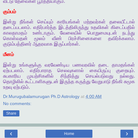
வீட்டு
தேவைகள்
பூர்த்தியாகும்
.
கும்பம்
இன்று
நீங்கள்
செய்யும்
காரியங்கள்
மற்றவர்கள்
தலையீட்டால்
தடைப்படலாம்
.
எதிர்பார்த்த
இடத்திலிருந்து
உதவிகள்
கிடைப்பதில்
காலதாமதம்
உண்டாகும்
.
வேலையில்
பொறுமையுடன்
நடந்து
கொள்வதன்
மூலம்
வீண்
பிரச்சினைகளை
தவிர்க்கலாம்
.
குடும்பத்தினர்
ஆதரவாக
இருப்பார்கள்
.
மீனம்
இன்று
உங்களுக்கு
வரவேண்டிய
பணவரவில்
தடை
தாமதங்கள்
ஏற்படலாம்
.
எதிர்பாராத
செலவுகளால்
கையிருப்பு
குறையும்
.
சுபகாரிய
முயற்சிகளில்
சிந்தித்து
செயல்படுவது
நல்லது
.
தொழிலில்
கூட்டாளிகளுடன்
இருந்த
கருத்து
வேறுபாடு
நீங்கி
சுமூக
உறவு
ஏற்படும்
.
Dr.Murugubalamurugan Ph.D Astrology
at
4:00 AM
No comments:
Share
‹
›
Home