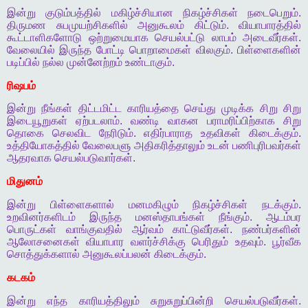
இன்று
குடும்பத்தில்
மகிழ்ச்சியான
நிகழ்ச்சிகள்
நடைபெறும்
.
திருமண
சுபமுயற்சிகளில்
அனுகூலம்
கிட்டும்
.
வியாபாரத்தில்
கூட்டாளிகளோடு
ஒற்றுமையாக
செயல்பட்டு
லாபம்
அடைவீர்கள்
.
வேலையில்
இருந்த
போட்டி
பொறாமைகள்
விலகும்
.
பிள்ளைகளின்
படிப்பில்
நல்ல
முன்னேற்றம்
உண்டாகும்
.
ரிஷபம்
இன்று
நீங்கள்
திட்டமிட்ட
காரியத்தை
செய்து
முடிக்க
சிறு
சிறு
இடையூறுகள்
ஏற்படலாம்
.
வண்டி
வாகன
பராமரிப்பிற்காக
சிறு
தொகை
செலவிட
நேரிடும்
.
எதிர்பாராத
உதவிகள்
கிடைக்கும்
.
உத்தியோகத்தில்
வேலைபளு
அதிகரித்தாலும்
உடன்
பணிபுரிபவர்கள்
ஆதரவாக
செயல்படுவார்கள்
.
மிதுனம்
இன்று
பிள்ளைகளால்
மனமகிழும்
நிகழ்ச்சிகள்
நடக்கும்
.
உறவினர்களிடம்
இருந்த
மனஸ்தாபங்கள்
நீங்கும்
.
ஆடம்பர
பொருட்கள்
வாங்குவதில்
ஆர்வம்
காட்டுவீர்கள்
.
நண்பர்களின்
ஆலோசனைகள்
வியாபார
வளர்ச்சிக்கு
பெரிதும்
உதவும்
.
பூர்வீக
சொத்துக்களால்
அனுகூலப்பலன்
கிடைக்கும்
.
கடகம்
இன்று
எந்த
காரியத்திலும்
சுறுசுறுப்பின்றி
செயல்படுவீர்கள்
.