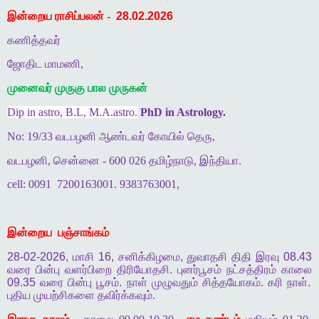
இன்றைய ராசிப்பலன் -
28.02.2026
கணித்தவர்
ஜோதிட மாமணி,
முனைவர் முருகு பால முருகன்
Dip in astro, B.L, M.A.astro.
PhD in Astrology.
No: 19/33 வடபழனி ஆண்டவர் கோயில் தெரு,
வடபழனி, சென்னை - 600 026 தமிழ்நாடு, இந்தியா.
cell: 0091
7200163001. 9383763001,
இன்றைய
பஞ்சாங்கம்
28-02-2026,
மாசி
16,
சனிக்கிழமை
,
துவாதசி
திதி
இரவு
08.43
வரை
பின்பு
வளர்பிறை
திரியோதசி
.
புனர்பூசம்
நட்சத்திரம்
காலை
09.35
வரை
பின்பு
பூசம்
.
நாள்
முழுவதும்
சித்தயோகம்
.
கரி
நாள்
.
புதிய
முயற்சிகளை
தவிர்க்கவும்
.