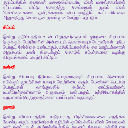
குடும்பத்தில்
கணவன்
மனைவியிடையே
வீண்
மனஸ்தாபங்கள்
ஏற்படலாம்
.
விட்டு
கொடுத்து
செல்வதன்
மூலம்
வீண்
பிரச்சினைகளை
தவிர்க்கலாம்
.
வியாபாரத்தில்
கூட்டாளிகளை
அனுசரித்து
செல்வதன்
மூலம்
முன்னேற்றம்
ஏற்படும்
.
சிம்மம்
இன்று
குடும்பத்தில்
உடன்
பிறந்தவர்களுடன்
ஒற்றுமை
சிறப்பாக
இருக்கும்
.
பெற்றோரின்
அன்பையும்
ஆதரவையும்
பெறுவீர்கள்
.
புதிய
பொருட்
சேர்க்கை
உண்டாகும்
.
உத்தியோகத்தில்
சக
ஊழியர்களால்
அனுகூலப்
பலன்
கிடைக்கும்
.
தொழில்
சம்பந்தமான
வழக்கு
விஷயங்களில்
வெற்றி
கிட்டும்
.
கன்னி
இன்று
வியாபார
ரீதியாக
பொருளாதாரம்
சிறப்பாக
அமையும்
.
எடுக்கும்
முயற்சிகள்
யாவும்
வெற்றியை
தரும்
.
பெண்கள்
ஆடம்பர
பொருட்கள்
வாங்குவதில்
ஆர்வம்
காட்டுவார்கள்
.
உடன்பிறந்தவர்களால்
அனுகூலம்
உண்டாகும்
.
உத்தியோகத்தில்
வருமானம்
பெருகுவதற்கான
வாய்ப்புகள்
உருவாகும்
.
துலாம்
இன்று
வியாபாரத்தில்
எதிர்பாராத
பிரச்சினைகளை
சந்திக்க
வேண்டி
வரும்
.
உறவினர்கள்
வழியில்
குடும்பத்தில்
வீண்
செலவுகள்
உண்டாகும்
.
உடல்
ஆரோக்கியத்தில்
கவனம்
தேவை
.
உத்தியோக