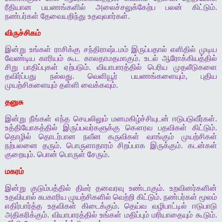
ரீதியான
பயணங்களில்
அலைச்சலுக்கேற்ப
பலன்
கிட்டும்
.
நண்பர்கள்
தேவையறிந்து
உதவுவார்கள்
.
விருச்சிகம்
இன்று
உங்கள்
ராசிக்கு
சந்திராஷ்டமம்
இருப்பதால்
எளிதில்
முடிய
வேண்டிய
காரியம்
கூட
காலதாமதமாகும்
.
உடல்
ஆரோக்கியத்தில்
சிறு
பாதிப்புகள்
ஏற்படும்
.
வியாபாரத்தில்
பெரிய
முதலீடுகளை
தவிர்ப்பது
நல்லது
.
வெளியூர்
பயணங்களையும்
,
புதிய
முயற்சிகளையும்
தள்ளி
வைக்கவும்
.
தனுசு
இன்று
நீங்கள்
எந்த
செயலிலும்
மனமகிழ்ச்சியுடன்
ஈடுபடுவீர்கள்
.
உத்தியோகத்தில்
இருப்பவர்களுக்கு
கௌரவ
பதவிகள்
கிட்டும்
.
தொழில்
தொடர்பான
நவீன
கருவிகள்
வாங்கும்
முயற்சிகள்
நற்பலனை
தரும்
.
பொருளாதாரம்
சிறப்பாக
இருக்கும்
.
கடன்கள்
குறையும்
.
பொன்
பொருள்
சேரும்
.
மகரம்
இன்று
குடும்பத்தில்
திடீர்
தனவரவு
உண்டாகும்
.
உறவினர்களின்
உதவியால்
சுபகாரிய
முயற்சிகளில்
வெற்றி
கிட்டும்
.
நண்பர்கள்
மூலம்
எதிர்பார்த்த
உதவிகள்
கிடைக்கும்
.
தெய்வ
வழிபாட்டில்
ஈடுபாடு
அதிகரிக்கும்
.
வியாபாரத்தில்
உங்கள்
மதிப்பும்
மரியாதையும்
கூடும்
.