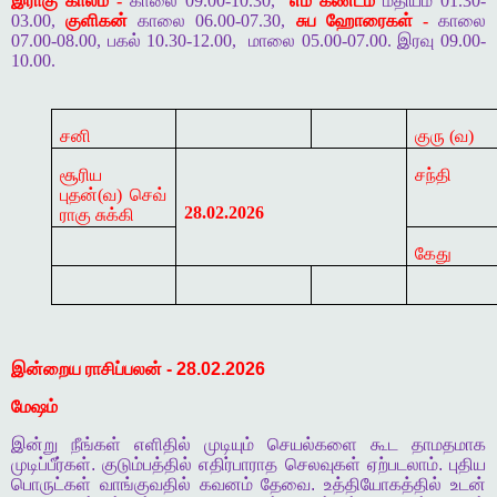
இராகு காலம் -
காலை 09.00-10.30,
எம கண்டம்
மதியம் 01.30-
03.00,
குளிகன்
காலை 06.00-07.30,
சுப ஹோரைகள் -
காலை
07.00-08.00, பகல் 10.30-12.00,
மாலை 05.00-07.00. இரவு 09.00-
10.00.
சனி
குரு (
வ)
சூரிய
சந்தி
புதன்
(வ)
செவ்
28.02.2026
ராகு சுக்கி
கேது
இன்றைய
ராசிப்பலன்
- 28.02.2026
மேஷம்
இன்று
நீங்கள்
எளிதில்
முடியும்
செயல்களை
கூட
தாமதமாக
முடிப்பீர்கள்
.
குடும்பத்தில்
எதிர்பாராத
செலவுகள்
ஏற்படலாம்
.
புதிய
பொருட்கள்
வாங்குவதில்
கவனம்
தேவை
.
உத்தியோகத்தில்
உடன்