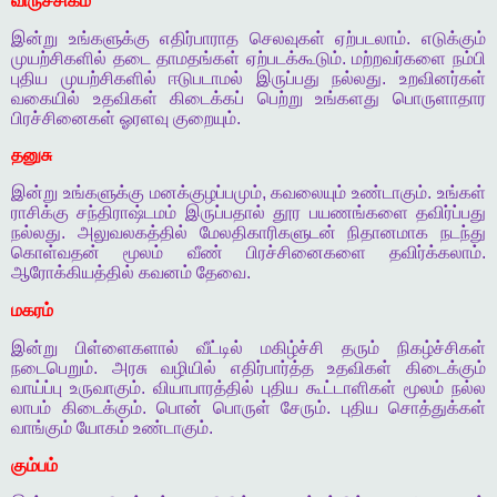
விருச்சிகம்
இன்று
உங்களுக்கு
எதிர்பாராத
செலவுகள்
ஏற்படலாம்
.
எடுக்கும்
முயற்சிகளில்
தடை
தாமதங்கள்
ஏற்படக்கூடும்
.
மற்றவர்களை
நம்பி
புதிய
முயற்சிகளில்
ஈடுபடாமல்
இருப்பது
நல்லது
.
உறவினர்கள்
வகையில்
உதவிகள்
கிடைக்கப்
பெற்று
உங்களது
பொருளாதார
பிரச்சினைகள்
ஓரளவு
குறையும்
.
தனுசு
இன்று
உங்களுக்கு
மனக்குழப்பமும்
,
கவலையும்
உண்டாகும்
.
உங்கள்
ராசிக்கு
சந்திராஷ்டமம்
இருப்பதால்
தூர
பயணங்களை
தவிர்ப்பது
நல்லது
.
அலுவலகத்தில்
மேலதிகாரிகளுடன்
நிதானமாக
நடந்து
கொள்வதன்
மூலம்
வீண்
பிரச்சினைகளை
தவிர்க்கலாம்
.
ஆரோக்கியத்தில்
கவனம்
தேவை
.
மகரம்
இன்று
பிள்ளைகளால்
வீட்டில்
மகிழ்ச்சி
தரும்
நிகழ்ச்சிகள்
நடைபெறும்
.
அரசு
வழியில்
எதிர்பார்த்த
உதவிகள்
கிடைக்கும்
வாய்ப்பு
உருவாகும்
.
வியாபாரத்தில்
புதிய
கூட்டாளிகள்
மூலம்
நல்ல
லாபம்
கிடைக்கும்
.
பொன்
பொருள்
சேரும்
.
புதிய
சொத்துக்கள்
வாங்கும்
யோகம்
உண்டாகும்
.
கும்பம்