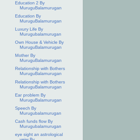
Education 2 By
MuruguBalamurugan
Education By
MuruguBalamurugan
Luxury Life By
Murugubalamurugan
Own House & Vehicle By
MuruguBalamurugan
Mother By
MuruguBalamurugan
Relationship with Bothers
MuruguBalamurugan
Relationship with Bothers
MuruguBalamurugan
Ear problem By
MuruguBalamurugan
Speech By
Murugubalamurugan
Cash funds flow By
Murugubalamurugan
eye sight an astrological
veiw By