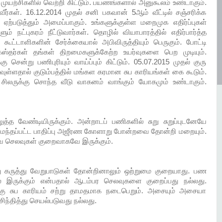
முயற்சிகளில் வெற்றி கிட்டும். பயணங்களால் அனுகூலம் உண்டாகும்.
ீர்கள். 16.12.2014 முதல் சனி பகவான் 5ஆம் வீட்டில் சஞ்சரிக்க
ஏற்படுத்தும் அமைப்பாகும். உங்களுக்குள்ள மறைமுக எதிர்ப்புகள்
ும் நட்புகரம் நீட்டுவார்கள். தொழில் வியாபாரத்தில் எதிர்பார்த்த
கூட்டாளிகளின் சேர்க்கையால் அபிவிருத்தியும் பெருகும். போட்டி
்தர்கள் தங்கள் திறமைகளுக்கேற்ற உயர்வுகளை பெற முடியும்.
 சென்று பணிபுரியும் வாய்ப்பும் கிட்டும். 05.07.2015 முதல் குரு
ுள்ளதால் குடும்பத்தில் மங்கள கரமான சுப காரியங்கள் கை கூடும்.
 சிலருக்கு சொந்த வீடு வாகனம் வாங்கும் யோகமும் உண்டாகும்.
்த வேண்டியிருக்கும். அன்றாடப் பணிகளில் சுறு சுறுப்புடனேயே
ு சம்மந்தப்பட்ட பாதிப்பு அஜீரண கோளாறு போன்றவை தோன்றி மறையும்.
துவ செலவுகள் குறைவாகவே இருக்கும்.
கருத்து வேறுபாடுகள் தோன்றினாலும் ஒற்றுமை குறையாது. பண
 இருக்கும் என்பதால் ஆடம்பர செலவுகளை குறைப்பது நல்லது.
ு சுப காரியம் சற்று தாமதமாக நடைபெறும். அசையும் அசையா
சிந்தித்து செயல்படுவது நல்லது.