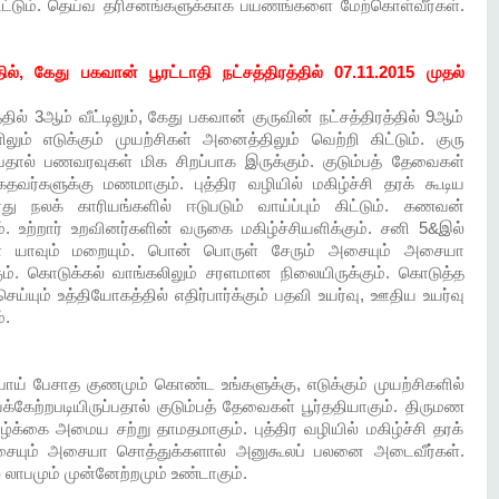
ிட்டும். தெய்வ தரிசனங்களுக்காக பயணங்களை மேற்கொள்வீர்கள்.
தில், கேது பகவான் பூரட்டாதி நட்சத்திரத்தில் 07.11.2015 முதல்
ில் 3ஆம் வீட்டிலும், கேது பகவான் குருவின் நட்சத்திரத்தில் 9ஆம்
ளிலும் எடுக்கும் முயற்சிகள் அனைத்திலும் வெற்றி கிட்டும். குரு
பதால் பணவரவுகள் மிக சிறப்பாக இருக்கும். குடும்பத் தேவைகள்
தவர்களுக்கு மணமாகும். புத்திர வழியில் மகிழ்ச்சி தரக் கூடிய
நலக் காரியங்களில் ஈடுபடும் வாய்ப்பும் கிட்டும். கணவன்
 உற்றார் உறவினர்களின் வருகை மகிழ்ச்சியளிக்கும். சனி 5&இல்
ுகள் யாவும் மறையும். பொன் பொருள் சேரும் அசையும் அசையா
ம். கொடுக்கல் வாங்கலிலும் சரளமான நிலையிருக்கும். கொடுத்த
செய்யும் உத்தியோகத்தில் எதிர்பார்க்கும் பதவி உயர்வு, ஊதிய உயர்வு
்.
பொய் பேசாத குணமும் கொண்ட உங்களுக்கு, எடுக்கும் முயற்சிகளில்
்கேற்றபடியிருப்பதால் குடும்பத் தேவைகள் பூர்ததியாகும். திருமண
கை அமைய சற்று தாமதமாகும். புத்திர வழியில் மகிழ்ச்சி தரக்
அசையும் அசையா சொத்துக்களால் அனுகூலப் பலனை அடைவீர்கள்.
 லாபமும் முன்னேற்றமும் உண்டாகும்.