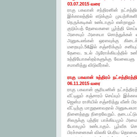
03.07.2015 வரை
ராகு பகவான் சந்திரனின் நட்சத்திர
இக்காலத்தில் எடுக்கும் முயற்சிக
நெருக்கடிகள் உண்டாகும் என்றாலும் 
குடும்பத் தேவைகளை பூர்த்தி செய்
அசையும் அசையா சொத்துக்கள் வா
அனுகூலங்கள் ஒரளவுக்கு கிடைக
மறையும்.5&இல் சஞ்சரிக்கும் சனிய
தேவை. உடல் ஆரோக்கியத்தில் உண்ட
உத்தியோகஸ்தர்களுக்கு வேலைபளு அ
சமாளித்து விடுவீர்கள்.
ராகு பகவான் உத்திரம் நட்சத்திரத்த
06.11.2015 வரை
ராகு பகவான் சூரியனின் நட்சத்திரத்
வீட்டிலும் சஞ்சாரம் செய்யும் இக
ஜென்ம ராசியில் சஞ்சரித்து வீண் ப
வீட்டிற்கு மாறுதலாவதால் அனுகூலமா
நினைத்தது நிறைவேறும். தடைபட்டுக
சிலருக்கு புத்திர பாக்கியமும் அ
யோகமும் உண்டாகும். பூர்வீக சொத
பிரச்சனைகள் விலகி பெரிய தொகைகளை