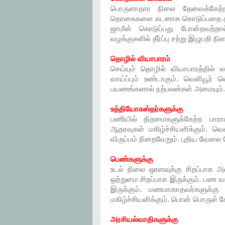
பொருளாதார நிலை தேவைக்கேற்றப
தொகைகளை கடனாக கொடுப்பதை தவிர்க
ஜாமீன் கொடுப்பது போன்றவற்றால்
வழக்குகளில் தீர்ப்பு சற்று இழுபறி நி
தொழில் வியாபாரம்
செய்யும் தொழில் வியாபாரத்தில் லா
வாய்ப்பும் உண்டாகும். வெளியூர்
பயணங்களால் நற்பலன்கள் அமையும். பு
உத்தியோகஸ்தர்களுக்கு
பணியில் திறமைகளுக்கேற்ற பாராட்
ஆதரவுகள் மகிழ்ச்சியளிக்கும். வெ
விருப்பம் நிறைவேறும். புதிய வேலை 
பெண்களுக்கு
உடல் நிலை ஒரளவுக்கு சிறப்பாக அ
ஒற்றுமை சிறப்பாக இருக்கும். பண வரவ
இருக்கும். மணமாகாதவர்களுக்க
மகிழ்ச்சியளிக்கும். பொன் பொருள் சே
அரசியல்வாதிகளுக்கு