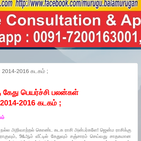
் 2014-2016 கடகம் ;
 கேது பெயர்ச்சி பலன்கள்
2014-2016 கடகம் ;
யம்
ம் நல்ல அறிவாற்றல் கொண்ட கடக ராசி அன்பர்களே! ஜென்ம ராசிக்கு
ராகுவும், 9&ஆம் வீட்டில் கேதுவும் சஞ்சாரம் செய்வது சாதகமான