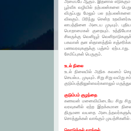
அமைப்பே ஆகும். இதனால் எடுக்கும் 
பூர்வீக வழியில் நற்பலன்களை பெறுவ
விருப்பது மேலும் பல நற்பலன்களை 
விலகும். பிரிந்து சென்ற உறவினர்கள
லாபத்தினை அடைய முடியும். புதிய 
பொறாமைகள் குறையும். உத்தியோகஸ
சிலருக்கு வெளியூர் வெளிநாடுகளுக்கு
பகவான் தன ஸ்தானத்தில் சஞ்சரிக்கவ
பணவரவுகளுக்கு பஞ்சம் ஏற்படாது.
சேமிப்புகள் பெருகும்.
உடல் நிலை
உடல் நிலையில் அதிக கவனம் செலுத
செயல்பட முடியும். சிறு சிறு வயிற
குடும்பத்திலுள்ளவர்களாலும் மருத்
குடும்பம் குழந்தை
கணவன் மனைவியிடையே சிறு சிறு 
வரவுகளில் ஏற்ற இறக்கமான நிலை
திருமண வயதை அடைந்தவர்களுக்க
சொத்துக்கள் வாங்கும் முயற்சிகளில் 
கொடுக்கல் வாங்கல்