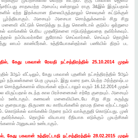
் எடுக்கும் முயற்சிகளில் வெற்றி கிட்டும். குரு பகவான் ஜென்ம
 சஞ்சரிப்பது சாதகமற்ற அமைப்பு என்றாலும் ராகு 3&இல் இருப்பதால்
களில் ஏற்ற இறக்கமான நிலையிருந்தாலும் செலவுகள் கட்டுக்குள்
் பூர்த்தியாகும். அசையும் அசையா சொத்துக்களால் சிறு சிறு
் மனைவி விட்டுக் கொடுத்து நடந்து கொண்டால் குடும்ப ஒற்றுமை
கல் வாங்கலில் பெரிய முதலீடுகளை ஈடுபடுத்துவதை தவிர்க்கவும்.
த்தால் நம்பியவர்களே துரோகம் செய்வார்கள். செய்யும் தொழில்
்து லாபம் காண்பீர்கள். உத்தியோகஸ்தர்கள் பணியில் திறம் பட
தில், கேது பகவான் ரேவதி நட்சத்திரத்தில் 25.10.2014 முதல்
தில் 3ஆம் வீட்டிலும், கேது பகவான் புதனின் நட்சத்திரத்தில் 9ஆம்
களிலும் நற்பலன்களை பெற முடியும். இது வரை நடைபெற்ற அர்த்தாஷ்டம
சொத்துக்களால் விரயங்கள் ஏற்பட்டாலும் வரும் 16.12.2014 முதல்
ல்ல விருப்பதால் கடந்த கால பிரச்சனைகள் சற்றே குறையும். அசையும்
ம் உண்டாகும். கணவன் மனைவியிடையே சிறு சிறு கருத்து
ை குறையாது. திருமண சுப காரியங்களில் தாமத நிலை ஏற்பட்டாலும்
ம். கொடுக்கல் வாங்கலில் பிறரை நம்பி வாக்குறுதி கொடுப்பது. முன்
ிர்க்கவும். தொழில் வியாபார ரீதியாக எடுக்கும் முயற்சிகள்
ங்களால் அனுகூலம் உண்டாகும்.
ல், கேது பகவான் உத்திரட்டாதி நட்சத்திரத்தில் 28.02.2015 முதல்