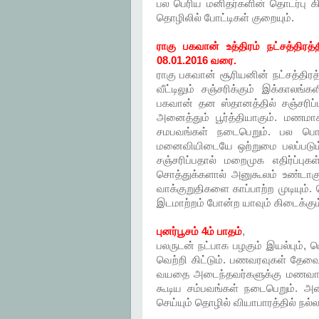
பல பெரிய மனிதர்களின் தொடர்பு க
தொழிலில் போட்டிகள் குறையும்.
ராகு பகவான் உத்திரம் நட்சத்திரத்
08.01.2016 வரை.
ராகு பகவான் சூரியனின் நட்சத்திரத்த
வீட்டிலும் சஞ்சரிக்கும் இக்காலங்க
பகவான் தன ஸ்தானத்தில் சஞ்சரிப்
அனைத்தும் பூர்த்தியாகும். மணமாக
சமபவங்கள் நடைபெறும். பல பொது 
மனைவியிடையே ஒற்றுமை பலப்படும்.
சஞ்சரிப்பதால் மறைமுக எதிர்ப்ப
சொத்துக்களால் அனுகூலம் உண்டாகு
வாக்குறுதிகளை காப்பாற்ற முடியும். 
இடமாற்றம் போன்ற யாவும் கிடைக்கும
புனர்பூசம் 4ம் பாதம்
,
பலருடன் நட்பாக பழகும் இயல்பும், 
வெற்றி கிட்டும். பணவரவுகள் தேவைக
வயதை அடைந்தவர்களுக்கு மணவாழ்க்
கூடிய சம்பவங்கள் நடைபெறும். 
செய்யும் தொழில் வியாபாரத்தில் நல்ல