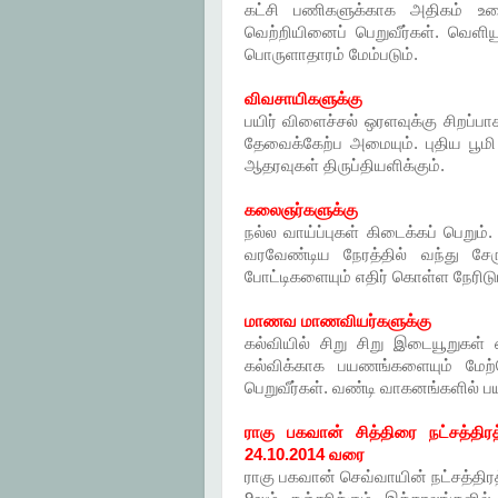
கட்சி பணிகளுக்காக அதிகம் உழைக
வெற்றியினைப் பெறுவீர்கள். வெளியூ
பொருளாதாரம் மேம்படும்.
விவசாயிகளுக்கு
பயிர் விளைச்சல் ஒரளவுக்கு சிறப்பாக 
தேவைக்கேற்ப அமையும். புதிய பூம
ஆதரவுகள் திருப்தியளிக்கும்.
கலைஞர்களுக்கு
நல்ல வாய்ப்புகள் கிடைக்கப் பெறும
வரவேண்டிய நேரத்தில் வந்து சேரு
போட்டிகளையும் எதிர் கொள்ள நேரிடும
மாணவ மாணவியர்களுக்கு
கல்வியில் சிறு சிறு இடையூறுகள் 
கல்விக்காக பயணங்களையும் மேற
பெறுவீர்கள். வண்டி வாகனங்களில் ப
ராகு பகவான் சித்திரை நட்சத்திரத
24.10.2014 வரை
ராகு பகவான் செவ்வாயின் நட்சத்திரத்