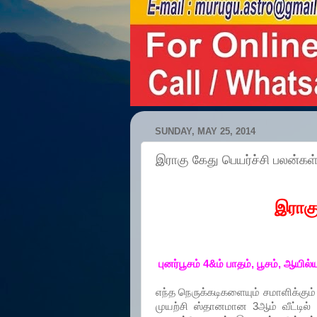
SUNDAY, MAY 25, 2014
இராகு கேது பெயர்ச்சி பலன்கள
இராகு
புனர்பூசம் 4&ம் பாதம், பூசம், ஆயில்
எந்த நெருக்கடிகளையும் சமாளிக்கு
முயற்சி ஸ்தானமான 3ஆம் வீட்டில் 