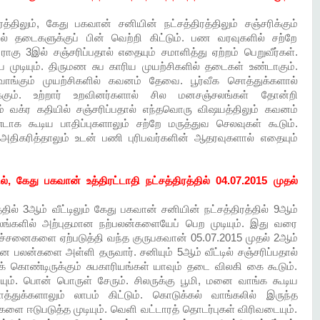
த்திலும், கேது பகவான் சனியின் நட்சத்திரத்திலும் சஞ்சரிக்கும்
ளில் தடைகளுக்குப் பின் வெற்றி கிட்டும். பண வரவுகளில் சற்றே
ராகு 3இல் சஞ்சரிப்பதால் எதையும் சமாளித்து ஏற்றம் பெறுவீர்கள்.
ய முடியும். திருமண சுப காரிய முயற்சிகளில் தடைகள் உண்டாகும்.
ங்கும் முயற்சிகளில் கவனம் தேவை. பூர்வீக சொத்துக்களால்
்கும். உற்றார் உறவினர்களால் சில மனசஞ்சலங்கள் தோன்றி
ும் வக்ர கதியில் சஞ்சரிப்பதால் எந்தவொரு விஷயத்திலும் கவனம்
ாக கூடிய பாதிப்புகளாலும் சற்றே மருத்துவ செலவுகள் கூடும்.
திகரித்தாலும் உடன் பணி புரிபவர்களின் ஆதரவுகளால் எதையும்
ில், கேது பகவான் உத்திரட்டாதி நட்சத்திரத்தில் 04.07.2015 முதல்
தில் 3ஆம் வீட்டிலும் கேது பகவான் சனியின் நட்சத்திரத்தில் 9ஆம்
்காலங்களில் அற்புதமான நற்பலன்களையேப் பெற முடியும். இது வரை
ிரச்சனைகளை ஏற்படுத்தி வந்த குருபகவான் 05.07.2015 முதல் 2ஆம்
ன பலன்களை அள்ளி தருவார். சனியும் 5ஆம் வீட்டில் சஞ்சரிப்பதால்
் கொண்டிருக்கும் சுபகாரியங்கள் யாவும் தடை விலகி கை கூடும்.
மையும். பொன் பொருள் சேரும். சிலருக்கு பூமி, மனை வாங்க கூடிய
்துக்களாலும் லாபம் கிட்டும். கொடுக்கல் வாங்கலில் இருந்த
 ஈடுபடுத்த முடியும். வெளி வட்டாரத் தொடர்புகள் விரிவடையும்.