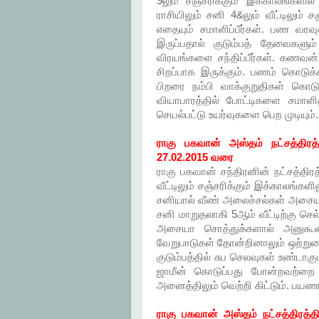
9லும் சஞ்சரிக்கும் இக்காலங்களில
ராசியிலும் சனி 4&லும் வீட்டிலும்
எதையும் சமாளிப்பீர்கள். பண வரவு
இருப்பதால் குடும்பத் தேவைகளும
விரயங்களை சந்திப்பீர்கள். கணவன
சிறப்பாக இருக்கும். பணம் கொடுக்
பிறரை நம்பி வாக்குறுதிகள் கொடு
வியாபாரத்தில் போட்டிகளை சமாளித
செயல்பட்டு உயர்வுகளை பெற முடியும்.
ராகு பகவான் அஸ்தம் நட்சத்திரத்
27.02.2015 வரை
ராகு பகவான் சந்திரனின் நட்சத்திரத்
வீட்டிலும் சஞ்சரிக்கும் இக்காலங்
சனியால் வீண் அலைச்சல்கள் அசையா 
சனி மாறுதலாகி 5ஆம் வீட்டிற்கு செ
அசையா சொத்துக்களால் அனுகூல
வேறுபாடுகள் தோன்றினாலும் ஒற்றும
குடும்பத்தில் சுப செலவுகள் உண்டாகு
ஜாமீன் கொடுப்பது போன்றவற்றை தவ
அனைத்திலும் வெற்றி கிட்டும். பயண
ராகு பகவான் அஸ்தம் நட்சத்திரத்தி