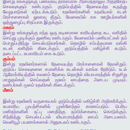
இன்று
உங்களுக்கு
பணவரவு
தாரளமாக
அமைந்தாலும்
அதற்கேற்ப
செலவுகளும்
உண்டாகும்
.
குடும்பத்தில்
தேவையற்ற
கருத்து
வேறுபாடுகள்
ஏற்படக்கூடும்
.
உறவினர்களின்
உதவியால்
கடன்
பிரச்சனைகள்
ஓரளவு
தீரும்
.
வேலையில்
சக
ஊழியர்களின்
ஒத்துழைப்பு
சிறப்பாக
இருக்கும்
.
மகரம்
இன்று
உங்களுக்கு
எந்த
ஒரு
கடினமான
காரியத்தை
கூட
எளிதில்
செய்து
முடிக்கும்
துணிவு
உண்டாகும்
.
வேலையில்
பணியாட்கள்
தம்
பொறுப்பறிந்து
செயல்படுவார்கள்
.
தொழில்
சம்பந்தமான
வங்கி
கடன்
எளிதில்
கிடைக்கும்
.
குடும்பத்தில்
மகிழ்ச்சி
கூடும்
.
தடைப்பட்ட
சுபகாரியம்
கை
கூடும்
.
கும்பம்
இன்று
உறவினர்களால்
தேவையற்ற
பிரச்சனைகள்
தோன்றும்
.
குடும்ப
செலவுகளை
சமாளிக்க
கடன்கள்
வாங்க
நேரிடும்
.
உடல்
ஆரோக்கியத்தில்
கவனம்
தேவை
.
தொழில்
வியாபாரத்தில்
சிறுசிறு
மாறுதல்கள்
செய்வதன்
மூலம்
லாபத்தை
அடைய
முடியும்
.
நண்பர்கள்
மூலம்
உதவிகள்
கிடைக்கும்
.
மீனம்
இன்று
உறவினர்
வருகையால்
குடும்பத்தில்
மகிழ்ச்சி
அதிகரிக்கும்
.
சுபகாரிய
முயற்சிகளில்
முன்னேற்றம்
காணப்படும்
.
பெரிய
மனிதர்களின்
நட்பு
மனதிற்கு
நம்பிக்கையை
கொடுக்கும்
.
சிந்தித்து
செயல்பட்டால்
வியாபாரத்தில்
லாபம்
அடையலாம்
.
வெளியூர்
பயணங்களால்
அனுகூலம்
உண்டாகும்
.