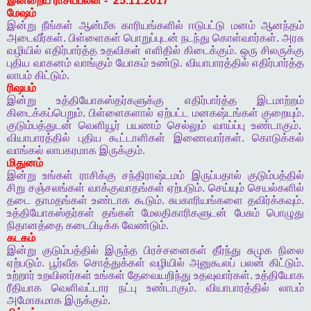
இன்றைய
ராசிப்பலன்
- 25.11.2017
மேஷம்
இன்று
நீங்கள்
ஆன்மீக
காரியங்களில்
ஈடுபட்டு
மனம்
ஆனந்தம்
அடைவீர்கள்
.
பிள்ளைகள்
பொறுப்புடன்
நடந்து
கொள்வார்கள்
.
அரசு
வழியில்
எதிர்பார்த்த
உதவிகள்
எளிதில்
கிடைக்கும்
.
ஒரு
சிலருக்கு
புதிய
வாகனம்
வாங்கும்
யோகம்
உண்டு
.
வியாபாரத்தில்
எதிர்பார்த்த
லாபம்
கிட்டும்
.
ரிஷபம்
இன்று
உத்தியோகஸ்தர்களுக்கு
எதிர்பார்த்த
இடமாற்றம்
கிடைக்கப்பெறும்
.
பிள்ளைகளால்
ஏற்பட்ட
மனகஷ்டங்கள்
குறையும்
.
குடும்பத்துடன்
வெளியூர்
பயணம்
செல்லும்
வாய்ப்பு
உண்டாகும்
.
வியாபாரத்தில்
புதிய
கூட்டாளிகள்
இணைவார்கள்
.
கொடுக்கல்
வாங்கல்
லாபகரமாக
இருக்கும்
.
மிதுனம்
இன்று
உங்கள்
ராசிக்கு
சந்திராஷ்டமம்
இருப்பதால்
குடும்பத்தில்
சிறு
சஞ்சலங்கள்
வாக்குவாதங்கள்
ஏற்படும்
.
செய்யும்
செயல்களில்
தடை
தாமதங்கள்
உண்டாக
கூடும்
.
சுபகாரியங்களை
தவிர்க்கவும்
.
உத்தியோகஸ்தர்கள்
தங்கள்
மேலதிகாரிகளுடன்
பேசும்
பொழுது
நிதானத்தை
கடைபிடிக்க
வேண்டும்
.
கடகம்
இன்று
குடும்பத்தில்
இருந்த
பிரச்சனைகள்
தீர்ந்து
சுமுக
நிலை
ஏற்படும்
.
பூர்வீக
சொத்துக்கள்
வழியில்
அனுகூலப்
பலன்
கிட்டும்
.
உற்றார்
உறவினர்கள்
உங்கள்
தேவையறிந்து
உதவுவார்கள்
.
உத்தியோக
ரீதியாக
வெளிவட்டார
நட்பு
உண்டாகும்
.
வியாபாரத்தில்
லாபம்
அமோகமாக
இருக்கும்
.