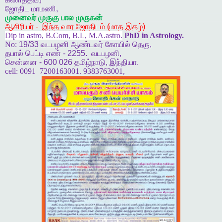
ஜோதிட
மாமணி
,
முனைவர்
முருகு
பால
முருகன்
ஆசிரியர்
-
இந்த
வார
ஜோதிடம்
(
மாத
இதழ்
)
Dip in astro, B.Com, B.L, M.A.astro.
PhD in Astrology.
No:
19/33
வடபழனி
ஆண்டவர்
கோயில்
தெரு
,
தபால்
பெட்டி
எண்
- 2255.
வடபழனி
,
சென்னை
- 600 026
தமிழ்நாடு
,
இந்தியா
.
cell:
0091 7200163001. 9383763001,