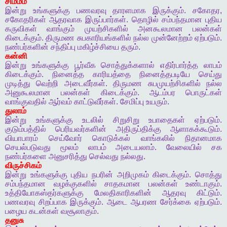
சிம்மம்
இன்று
உங்களுக்கு
பணவரவு
தாரளமாக
இருக்கும்
.
சகோதர
,
சகோதரிகள்
ஆதரவாக
இருப்பார்கள்
.
தொழில்
சம்பந்தமான
புதிய
கருவிகள்
வாங்கும்
முயற்சிகளில்
அனகூலமான
பலன்கள்
கிடைக்கும்
.
திருமண
சுபகாரியங்களில்
நல்ல
முன்னேற்றம்
ஏற்படும்
.
நண்பர்களின்
சந்திப்பு
மகிழ்ச்சியை
தரும்
.
கன்னி
இன்று
உங்களுக்கு
பூர்வீக
சொத்துக்களால்
எதிர்பார்த்த
லாபம்
கிடைக்கும்
.
நினைத்த
காரியத்தை
நினைத்தபடியே
செய்து
முடித்து
வெற்றி
அடைவீர்கள்
.
திருமண
சுபமுயற்சிகளில்
நல்ல
அனுகூலமான
பலன்கள்
கிடைக்கும்
.
ஆடம்பர
பொருட்கள்
வாங்குவதில்
ஆர்வம்
காட்டுவீர்கள்
.
சேமிப்பு
உயரும்
.
துலாம்
இன்று
உங்களுக்கு
உடலில்
சிறுசிறு
உபாதைகள்
ஏற்படும்
.
குடும்பத்தில்
பெரியவர்களின்
அதிருப்திக்கு
ஆளாகக்கூடும்
.
வியாபாரம்
செய்வோர்
கொடுக்கல்
வாங்கலில்
நிதானமாக
செயல்படுவது
மூலம்
லாபம்
அடையலாம்
.
வேலையில்
சக
நண்பர்களை
அனுசரித்து
செல்வது
நல்லது
.
விருச்சிகம்
இன்று
உங்களுக்கு
புதிய
நபரின்
அறிமுகம்
கிடைக்கும்
.
சொத்து
சம்பந்தமான
வழக்குகளில்
சாதகமான
பலன்கள்
உண்டாகும்
.
உத்தியோகஸ்தர்களுக்கு
மேலதிகாரிகளின்
ஆதரவு
கிட்டும்
.
பணவரவு
சிறப்பாக
இருக்கும்
.
ஆடை
ஆபரண
சேர்க்கை
ஏற்படும்
.
பழைய
கடன்கள்
வசூலாகும்
.
தனுசு