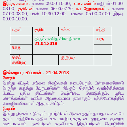
இராகு
காலம் -
காலை
09.00-10.30,
எம
கண்டம்
மதியம்
01.30-
03.00,
குளிகன்
காலை 06.00-07.30,
சுப
ஹோரைகள் -
காலை
07.00-08.00,
பகல்
10.30-12.00,
மாலை
05.00-07.00.
இரவு
09.00-10.00.
புதன்
சூரிய
சுக்கி
சந்தி
திருக்கணித
கிரக
நிலை
ராகு
21.04.2018
கேது
செவ்
குரு(வ)
சனி(வ)
இன்றைய
ராசிப்பலன்
-
21.04.2018
மேஷம்
இன்று
வீட்டில்
மங்கள
நிகழ்வுகள்
நடைபெறும்
.
பிள்ளைகளோடு
இருந்த
கருத்து
வேறுபாடுகள்
நீங்கும்
.
தொழில்
வளர்ச்சிக்காக
போட்ட
புதிய
திட்டங்கள்
வெற்றியை
கொடுக்கும்
.
புதிய
சொத்துக்கள்
வாங்க
அனுகூலமான
நாளாகும்
.
உத்தியோகத்தில்
மேலதிகாரிகளின்
ஆதரவு
கிட்டும்
.
ரிஷபம்
இன்று
நீங்கள்
எடுக்கும்
முயற்சிகள்
அனைத்தும்
தாமத
பலனையே
தரும்
.
உத்தியோகத்தில்
சக
ஊழியர்களுடன்
ஒற்றுமை
குறைவு
உண்டாகலாம்
.
நண்பர்கள்
உதவியாக
இருப்பார்கள்
.
தொழிலில்