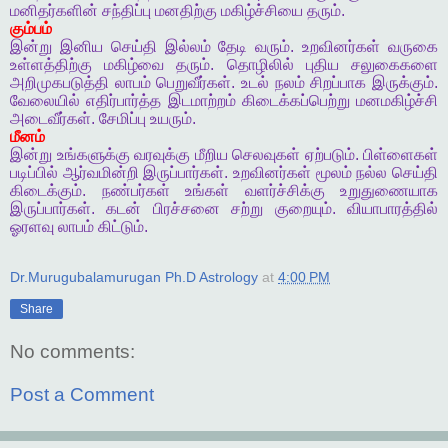
மனிதர்களின்
சந்திப்பு
மனதிற்கு
மகிழ்ச்சியை
தரும்
.
கும்பம்
இன்று
இனிய
செய்தி
இல்லம்
தேடி
வரும்
.
உறவினர்கள்
வருகை
உள்ளத்திற்கு
மகிழ்வை
தரும்
.
தொழிலில்
புதிய
சலுகைகளை
அறிமுகபடுத்தி
லாபம்
பெறுவீர்கள்
.
உடல்
நலம்
சிறப்பாக
இருக்கும்
.
வேலையில்
எதிர்பார்த்த
இடமாற்றம்
கிடைக்கப்பெற்று
மனமகிழ்ச்சி
அடைவீர்கள்
.
சேமிப்பு
உயரும்
.
மீனம்
இன்று
உங்களுக்கு
வரவுக்கு
மீறிய
செலவுகள்
ஏற்படும்
.
பிள்ளைகள்
படிப்பில்
ஆர்வமின்றி
இருப்பார்கள்
.
உறவினர்கள்
மூலம்
நல்ல
செய்தி
கிடைக்கும்
.
நண்பர்கள்
உங்கள்
வளர்ச்சிக்கு
உறுதுணையாக
இருப்பார்கள்
.
கடன்
பிரச்சனை
சற்று
குறையும்
.
வியாபாரத்தில்
ஓரளவு
லாபம்
கிட்டும்
.
Dr.Murugubalamurugan Ph.D Astrology
at
4:00 PM
Share
No comments:
Post a Comment