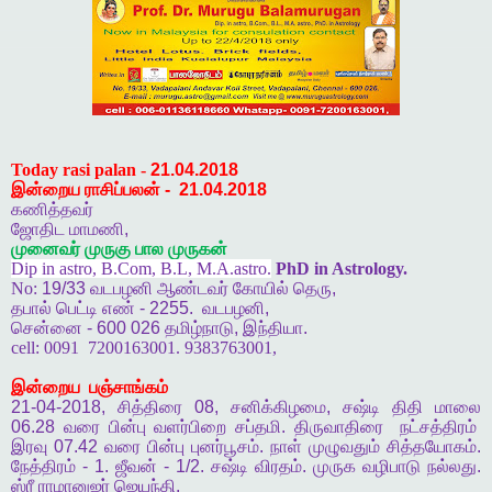
Today rasi palan -
21.04.2018
இன்றைய ராசிப்பலன்
-
21.04.2018
கணித்தவர்
ஜோதிட
மாமணி
,
முனைவர்
முருகு
பால
முருகன்
Dip in astro, B.Com, B.L, M.A.astro.
PhD in Astrology.
No:
19/33
வடபழனி
ஆண்டவர்
கோயில்
தெரு
,
தபால்
பெட்டி
எண்
- 2255.
வடபழனி
,
சென்னை
- 600 026
தமிழ்நாடு
,
இந்தியா
.
cell:
0091
7200163001. 9383763001,
இன்றைய
பஞ்சாங்கம்
21-04-2018,
சித்திரை
08,
சனிக்கிழமை
,
சஷ்டி
திதி
மாலை
06.28
வரை
பின்பு
வளர்பிறை
சப்தமி
.
திருவாதிரை
நட்சத்திரம்
இரவு
07.42
வரை
பின்பு
புனர்பூசம்
.
நாள்
முழுவதும்
சித்தயோகம்
.
நேத்திரம்
- 1.
ஜீவன்
- 1/2.
சஷ்டி
விரதம்
.
முருக
வழிபாடு
நல்லது
.
ஸ்ரீ
ராமானுஜர்
ஜெயந்தி
.