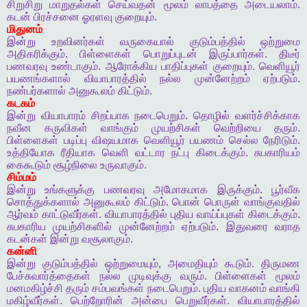
சிறுசிறு
மாறுதல்கள்
செய்வதன்
மூலம்
லாபத்தை
அடையலாம்
.
கடன்
பிரச்சனை
ஓரளவு
குறையும்
.
மிதுனம்
இன்று
உறவினர்கள்
வருகையால்
குடும்பத்தில்
ஒற்றுமை
அதிகரிக்கும்
.
பிள்ளைகள்
பொறுப்புடன்
இருப்பார்கள்
.
திடீர்
பணவரவு
உண்டாகும்
.
ஆரோக்கிய
பாதிப்புகள்
குறையும்
.
வெளியூர்
பயணங்களால்
வியாபாரத்தில்
நல்ல
முன்னேற்றம்
ஏற்படும்
.
நண்பர்களால்
அனுகூலம்
கிட்டும்
.
கடகம்
இன்று
வியாபாரம்
சிறப்பாக
நடைபெறும்
.
தொழில்
வளர்ச்சிக்காக
நவீன
கருவிகள்
வாங்கும்
முயற்சிகள்
வெற்றியை
தரும்
.
பிள்ளைகள்
படிப்பு
விஷயமாக
வெளியூர்
பயணம்
செல்ல
நேரிடும்
.
உத்தியோக
ரீதியாக
வெளி
வட்டார
நட்பு
கிடைக்கும்
.
சுபகாரியம்
கைகூடும்
சூழ்நிலை
உருவாகும்
.
சிம்மம்
இன்று
உங்களுக்கு
பணவரவு
அமோகமாக
இருக்கும்
.
பூர்வீக
சொத்துக்களால்
அனுகூலம்
கிட்டும்
.
பொன்
பொருள்
வாங்குவதில்
ஆர்வம்
காட்டுவீர்கள்
.
வியாபாரத்தில்
புதிய
வாய்ப்புகள்
கிடைக்கும்
.
சுபகாரிய
முயற்சிகளில்
முன்னேற்றம்
ஏற்படும்
.
இதுவரை
வராத
கடன்கள்
இன்று
வசூலாகும்
.
கன்னி
இன்று
குடும்பத்தில்
ஒற்றுமையும்
,
அமைதியும்
கூடும்
.
திருமண
பேச்சுவார்த்தைகள்
நல்ல
முடிவுக்கு
வரும்
.
பிள்ளைகள்
மூலம்
மனமகிழ்ச்சி
தரும்
சம்பவங்கள்
நடைபெறும்
.
புதிய
வாகனம்
வாங்கி
மகிழ்வீர்கள்
.
பெற்றோரின்
அன்பை
பெறுவீர்கள்
.
வியாபாரத்தில்