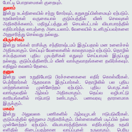
போட்டி
பொறாமைகள்
குறையும்
.
துலாம்
இன்று
உடல்நிலையில்
சற்று
சோர்வும்
,
சுறுசுறுப்பின்மையும்
ஏற்படும்
.
உறவினர்கள்
வருகையால்
குடும்பத்தில்
வீண்
செலவுகள்
அதிகரிக்கலாம்
.
மதிநுட்பத்துடன்
செயல்பட்டால்
வியாபாரத்தில்
எதிர்பார்த்த
லாபத்தை
அடையலாம்
.
வேலையில்
உடனிருப்பவர்களை
அனுசரித்து
செல்வது
நல்லது
.
விருச்சிகம்
இன்று
உங்கள்
ராசிக்கு
சந்திராஷ்டமம்
இருப்பதால்
மன
உளைச்சல்
அதிகமாகும்
.
செய்யும்
வேலைகளில்
காலதாமதம்
ஏற்படும்
.
தொழில்
சம்பந்தமான
புதிய
முயற்சிகள்
எதுவும்
செய்யாமல்
இருப்பது
நல்லது
.
குடும்பத்தினரிடம்
வீண்
வாக்குவாதங்களை
தவிர்க்கவும்
.
எதிலும்
கவனம்
தேவை
.
தனுசு
இன்று
மன
உறுதியோடு
பிரச்சனைகளை
எதிர்
கொள்வீர்கள்
.
பெற்றோர்கள்
ஆதரவாக
இருப்பார்கள்
.
தொழிலில்
பல
புதிய
மாற்றங்களால்
முன்னேற்றம்
ஏற்படும்
.
புதிய
பொருட்கள்
வாங்குவதில்
ஆர்வம்
அதிகமாகும்
.
தெய்வ
வழிபாட்டு
காரியங்களில்
ஈடுபாடு
உண்டாகும்
.
பணவரவு
தாராளமாக
இருக்கும்
.
மகரம்
இன்று
அலுவலக
பணிகளில்
ஆர்வமுடன்
ஈடுபடுவீர்கள்
.
குடும்பத்தில்
ஒற்றுமை
அதிகரிக்கும்
.
பிள்ளைகளின்
படிப்பில்
நல்ல
முன்னேற்றம்
ஏற்படும்
.
வியாபாரத்திற்காக
எதிர்பார்த்த
உதவி
எளிதில்
கிடைப்பதற்கான
வாய்ப்புகள்
உருவாகும்
.
பெரிய