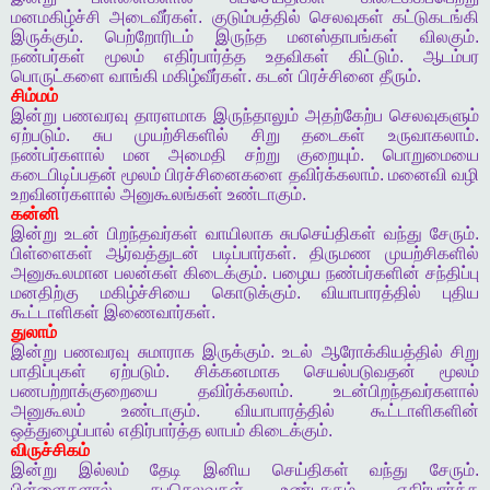
மனமகிழ்ச்சி
அடைவீர்கள்
.
குடும்பத்தில்
செலவுகள்
கட்டுகடங்கி
இருக்கும்
.
பெற்றோரிடம்
இருந்த
மனஸ்தாபங்கள்
விலகும்
.
நண்பர்கள்
மூலம்
எதிர்பார்த்த
உதவிகள்
கிட்டும்
.
ஆடம்பர
பொருட்களை
வாங்கி
மகிழ்வீர்கள்
.
கடன்
பிரச்சினை
தீரும்
.
சிம்மம்
இன்று
பணவரவு
தாரளமாக
இருந்தாலும்
அதற்கேற்ப
செலவுகளும்
ஏற்படும்
.
சுப
முயற்சிகளில்
சிறு
தடைகள்
உருவாகலாம்
.
நண்பர்களால்
மன
அமைதி
சற்று
குறையும்
.
பொறுமையை
கடைபிடிப்பதன்
மூலம்
பிரச்சினைகளை
தவிர்க்கலாம்
.
மனைவி
வழி
உறவினர்களால்
அனுகூலங்கள்
உண்டாகும்
.
கன்னி
இன்று
உடன்
பிறந்தவர்கள்
வாயிலாக
சுபசெய்திகள்
வந்து
சேரும்
.
பிள்ளைகள்
ஆர்வத்துடன்
படிப்பார்கள்
.
திருமண
முயற்சிகளில்
அனுகூலமான
பலன்கள்
கிடைக்கும்
.
பழைய
நண்பர்களின்
சந்திப்பு
மனதிற்கு
மகிழ்ச்சியை
கொடுக்கும்
.
வியாபாரத்தில்
புதிய
கூட்டாளிகள்
இணைவார்கள்
.
துலாம்
இன்று
பணவரவு
சுமாராக
இருக்கும்
.
உடல்
ஆரோக்கியத்தில்
சிறு
பாதிப்புகள்
ஏற்படும்
.
சிக்கனமாக
செயல்படுவதன்
மூலம்
பணபற்றாக்குறையை
தவிர்க்கலாம்
.
உடன்பிறந்தவர்களால்
அனுகூலம்
உண்டாகும்
.
வியாபாரத்தில்
கூட்டாளிகளின்
ஒத்துழைப்பால்
எதிர்பார்த்த
லாபம்
கிடைக்கும்
.
விருச்சிகம்
இன்று
இல்லம்
தேடி
இனிய
செய்திகள்
வந்து
சேரும்
.
பிள்ளைகளால்
சுபசெலவுகள்
உண்டாகும்
.
எதிர்பார்த்த