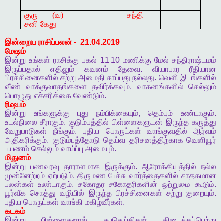
குரு (வ)
சந்தி
சனி கேது
இன்றைய
ராசிப்பலன்
-
21.04.2019
மேஷம்
இன்று
உங்கள்
ராசிக்கு
பகல்
11.10
மணிக்கு
மேல்
சந்திராஷ்டமம்
இருப்பதால்
எதிலும்
கவனம்
தேவை
.
வியாபார
ரீதியான
பிரச்சினைகளில்
சற்று
அமைதி
காப்பது
நல்லது
.
வெளி
இடங்களில்
வீண்
வாக்குவாதங்களை
தவிர்க்கவும்
.
வாகனங்களில்
செல்லும்
பொழுது
எச்சரிக்கை
வேண்டும்
.
ரிஷபம்
இன்று
உங்களுக்கு
புது
நம்பிக்கையும்
,
தெம்பும்
உண்டாகும்
.
உடல்நிலை
சீராகும்
.
குடும்பத்தில்
பிள்ளைகளுடன்
இருந்த
கருத்து
வேறுபாடுகள்
நீங்கும்
.
புதிய
பொருட்கள்
வாங்குவதில்
ஆர்வம்
அதிகரிக்கும்
.
குடும்பத்தோடு
தெய்வ
தரிசனத்திற்காக
வெளியூர்
பயணம்
செல்லும்
வாய்ப்பு
அமையும்
.
மிதுனம்
இன்று
பணவரவு
தாராளமாக
இருக்கும்
.
ஆரோக்கியத்தில்
நல்ல
முன்னேற்றம்
ஏற்படும்
.
திருமண
பேச்சு
வார்த்தைகளில்
சாதகமான
பலன்கள்
உண்டாகும்
.
சகோதர
சகோதரிகளின்
ஒற்றுமை
கூடும்
.
பூர்வீக
சொத்து
வழியில்
இருந்த
பிரச்சினைகள்
சற்று
குறையும்
.
புதிய
பொருட்கள்
வாங்கி
மகிழ்வீர்கள்
.
கடகம்
இன்று
பிள்ளைகளால்
சுபசெய்திகள்
கிடைக்கப்பெற்று