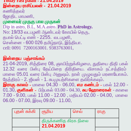
Today rasi palan -
21.04.2019
இன்றைய ராசிப்பலன்
-
21.04.2019
கணித்தவர்
ஜோதிட
மாமணி
,
முனைவர்
முருகு
பால
முருகன்
Dip in astro, B.L, M.A.astro.
PhD in Astrology.
No:
19/33
வடபழனி
ஆண்டவர்
கோயில்
தெரு
,
தபால்
பெட்டி
எண்
- 2255.
வடபழனி
,
சென்னை
- 600 026
தமிழ்நாடு
,
இந்தியா
.
cell:
0091
7200163001. 9383763001,
இன்றைய
பஞ்சாங்கம்
21-04-2019,
சித்திரை
08,
ஞாயிற்றுக்கிழமை
,
துதியை
திதி
பகல்
12.32
வரை
பின்பு
தேய்பிறை
திரிதியை
.
விசாகம்
நட்சத்திரம்
மாலை
05.01
வரை
பின்பு
அனுஷம்
.
நாள்
முழுவதும்
மரணயோகம்
.
நேத்திரம்
- 2.
ஜீவன்
- 1.
சுபமுயற்சிகளை
தவிர்க்கவும்
.
இராகு
காலம் -
மாலை
04.30 - 06.00,
எம
கண்டம் -
பகல்
12.00 -
01.30,
குளிகன் -
பிற்பகல் 03.00 - 04.30,
சுப
ஹோரைகள்
-
காலை
7.00 - 9.00,
பகல்
11.00 - 12.00 ,
மதியம்
02.00 - 04.00,
மாலை
06.00 - 07.00,
இரவு
09.00 - 11.00,
புதன் சுக்கி
சூரிய
செவ்
ராகு
திருக்கணித
கிரக
நிலை
21.04.2019