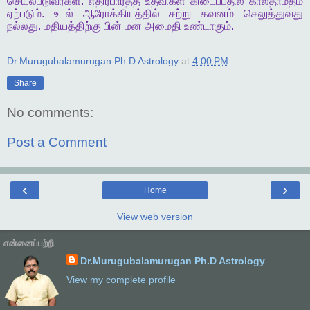
செயல்படுவீர்கள்
.
எதிர்பார்த்த
உதவிகள்
கிடைப்பதில்
காலதாமதம்
ஏற்படும்
.
உடல்
ஆரோக்கியத்தில்
சற்று
கவனம்
செலுத்துவது
நல்லது
.
மதியத்திற்கு
பின்
மன
அமைதி
உண்டாகும்
.
Dr.Murugubalamurugan Ph.D Astrology
at
4:00 PM
Share
No comments:
Post a Comment
‹
›
Home
View web version
என்னைப்பற்றி
Dr.Murugubalamurugan Ph.D Astrology
View my complete profile