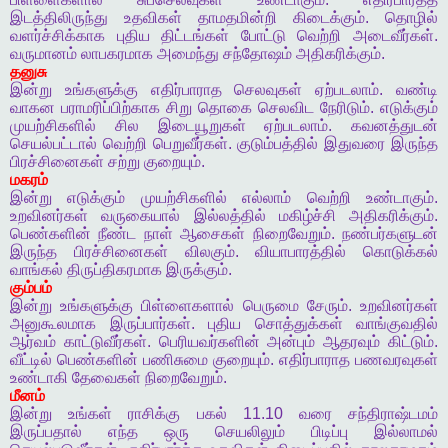
இடத்திலிருந்து
உதவிகள்
தாமதமின்றி
கிடைக்கும்
.
தொழில்
வளர்ச்சிக்காக
புதிய
திட்டங்கள்
போட்டு
வெற்றி
அடைவீர்கள்
.
வருமானம்
லாபகரமாக
அமைந்து
சந்தோஷம்
அதிகரிக்கும்
.
தனுசு
இன்று
உங்களுக்கு
எதிர்பாராத
செலவுகள்
ஏற்படலாம்
.
வண்டி
வாகன
பராமரிப்பிற்காக
சிறு
தொகை
செலவிட
நேரிடும்
.
எடுக்கும்
முயற்சிகளில்
சில
இடையூறுகள்
ஏற்படலாம்
.
கவனத்துடன்
செயல்பட்டால்
வெற்றி
பெறுவீர்கள்
.
குடும்பத்தில்
இதுவரை
இருந்த
பிரச்சினைகள்
சற்று
குறையும்
.
மகரம்
இன்று
எடுக்கும்
முயற்சிகளில்
எல்லாம்
வெற்றி
உண்டாகும்
.
உறவினர்கள்
வருகையால்
இல்லத்தில்
மகிழ்ச்சி
அதிகரிக்கும்
.
பெண்களின்
நீண்ட
நாள்
ஆசைகள்
நிறைவேறும்
.
நண்பர்களுடன்
இருந்த
பிரச்சினைகள்
விலகும்
.
வியாபாரத்தில்
கொடுக்கல்
வாங்கல்
திருப்திகரமாக
இருக்கும்
.
கும்பம்
இன்று
உங்களுக்கு
பிள்ளைகளால்
பெருமை
சேரும்
.
உறவினர்கள்
அனுகூலமாக
இருப்பார்கள்
.
புதிய
சொத்துக்கள்
வாங்குவதில்
ஆர்வம்
காட்டுவீர்கள்
.
பெரியவர்களின்
அன்பும்
ஆதரவும்
கிட்டும்
.
வீட்டில்
பெண்களின்
பணிசுமை
குறையும்
.
எதிர்பாராத
பணவரவுகள்
உண்டாகி
தேவைகள்
நிறைவேறும்
.
மீனம்
இன்று
உங்கள்
ராசிக்கு
பகல்
11.10
வரை
சந்திராஷ்டமம்
இருப்பதால்
எந்த
ஒரு
செயலிலும்
பிடிப்பு
இல்லாமல்