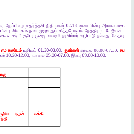
மை, தேய்பிறை சதுர்த்தசி திதி பகல் 02.18 வரை பின்பு அமாவாசை.
ின்பு விசாகம். நாள் முழுவதும் சித்தயோகம். நேத்திரம் - 0. ஜீவன் -
 ல-க்ஷ்மி குபேர பூஜை. லக்ஷ்மி நரசிம்மர் வழிபாடு நல்லது. கேதார
எம
கண்டம்
மதியம்
01.30-03.00,
குளிகன்
காலை 06.00-07.30,
சுப
கல்
10.30-12.00,
மாலை
05.00-07.00.
இரவு
09.00-10.00.
ராகு
சூரிய புதன்
சுக்கி
ந்தி