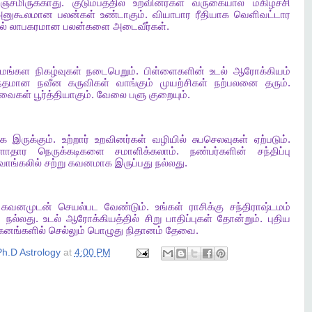
பஞ்சமிருக்காது
.
குடும்பத்தில்
உறவினர்கள்
வருகையால்
மகிழ்ச்சி
அனுகூலமான
பலன்கள்
உண்டாகும்
.
வியாபார
ரீதியாக
வெளிவட்டார
ல்
லாபகரமான
பலன்களை
அடைவீர்கள்
.
மங்கள
நிகழ்வுகள்
நடைபெறும்
.
பிள்ளைகளின்
உடல்
ஆரோக்கியம்
ந்தமான
நவீன
கருவிகள்
வாங்கும்
முயற்சிகள்
நற்பலனை
தரும்
.
வைகள்
பூர்த்தியாகும்
.
வேலை
பளு
குறையும்
.
ாக
இருக்கும்
.
உற்றார்
உறவினர்கள்
வழியில்
சுபசெலவுகள்
ஏற்படும்
.
ளாதார
நெருக்கடிகளை
சமாளிக்கலாம்
.
நண்பர்களின்
சந்திப்பு
வாங்கலில்
சற்று
கவனமாக
இருப்பது
நல்லது
.
கவனமுடன்
செயல்பட
வேண்டும்
.
உங்கள்
ராசிக்கு
சந்திராஷ்டமம்
ு
நல்லது
.
உடல்
ஆரோக்கியத்தில்
சிறு
பாதிப்புகள்
தோன்றும்
.
புதிய
கனங்களில்
செல்லும்
பொழுது
நிதானம்
தேவை
.
h.D Astrology
at
4:00 PM