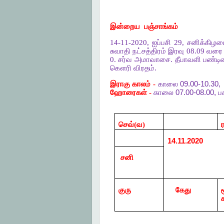
இன்றைய
பஞ்சாங்கம்
14-11-2020, ஐப்பசி 29, சனிக்கிழ
சுவாதி நட்சத்திரம் இரவு 08.09 வரை ப
0. சர்வ அமாவாசை. தீபாவளி பண்டிகை.
கௌரி விரதம்.
இராகு
காலம் -
காலை
09.00-10.30,
ஹோரைகள் -
காலை
07.00-08.00,
ப
செவ்(வ)
14.11.2020
சனி
குரு
கேது
ச