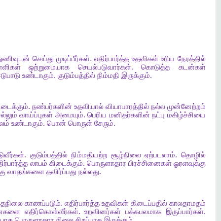
ுணிவுடன்
செய்து
முடிப்பீர்கள்
.
எதிர்பார்த்த
உதவிகள்
உரிய
நேரத்தில்
ாளிகள்
ஒற்றுமையாக
செயல்படுவார்கள்
.
கொடுத்த
கடன்கள்
டுபாடு
உண்டாகும்
.
குடும்பத்தில்
நிம்மதி
இருக்கும்
.
ிடைக்கும்
.
நண்பர்களின்
உதவியால்
வியாபாரத்தில்
நல்ல
முன்னேற்றம்
ல்லும்
வாய்ப்புகள்
அமையும்
.
பெரிய
மனிதர்களின்
நட்பு
மகிழ்ச்சியை
லம்
உண்டாகும்
.
பொன்
பொருள்
சேரும்
.
ுவீர்கள்
.
குடும்பத்தில்
நிம்மதியற்ற
சூழ்நிலை
ஏற்படலாம்
.
தொழில்
ிர்பார்த்த
லாபம்
கிடைக்கும்
.
பொருளாதார
பிரச்சினைகள்
ஓரளவுக்கு
கு
வாதங்களை
தவிர்ப்பது
நல்லது
.
்தநிலை
காணப்படும்
.
எதிர்பார்த்த
உதவிகள்
கிடைப்பதில்
காலதாமதம்
னைகளை
எதிர்கொள்வீர்கள்
.
உறவினர்கள்
பக்கபலமாக
இருப்பார்கள்
.
ியாக
பொருளாதார
நிலை
சிறப்பாக
இருக்கும்
.