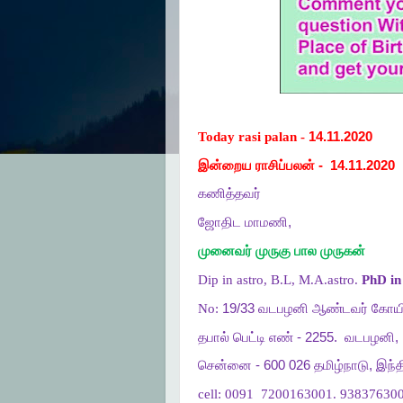
Today rasi palan -
14.11.2020
இன்றைய ராசிப்பலன்
-
14.11.2020
கணித்தவர்
ஜோதிட
மாமணி
,
முனைவர்
முருகு
பால
முருகன்
Dip in astro, B.L, M.A.astro.
PhD in 
No:
19/33
வடபழனி
ஆண்டவர்
கோயி
தபால்
பெட்டி
எண்
- 2255.
வடபழனி
,
சென்னை
- 600 026
தமிழ்நாடு
,
இந்த
cell:
0091
7200163001. 938376300