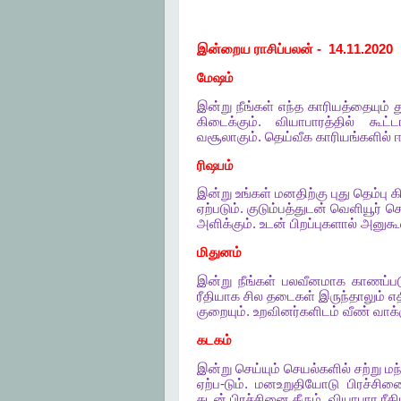
இன்றைய
ராசிப்பலன்
-
14.11.2020
மேஷம்
இன்று
நீங்கள்
எந்த
காரியத்தையும்
த
கிடைக்கும்
.
வியாபாரத்தில்
கூட்ட
வசூலாகும்
.
தெய்வீக
காரியங்களில்
ஈ
ரிஷபம்
இன்று
உங்கள்
மனதிற்கு
புது
தெம்பு
க
ஏற்படும்
.
குடும்பத்துடன்
வெளியூர்
செ
அளிக்கும்
.
உடன்
பிறப்புகளால்
அனுகூ
மிதுனம்
இன்று
நீங்கள்
பலவீனமாக
காணப்பட
ரீதியாக
சில
தடைகள்
இருந்தாலும்
எத
குறையும்
.
உறவினர்களிடம்
வீண்
வாக்
கடகம்
இன்று
செய்யும்
செயல்களில்
சற்று
மந
ஏற்ப
-
டும்
.
மனஉறுதியோடு
பிரச்சி
கடன்
பிரச்சினை
தீரும்
.
வியாபார
ரீத