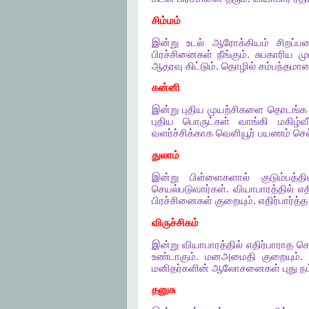
சிம்மம்
இன்று
உடல்
ஆரோக்கியம்
சிறப்ப
பிரச்சினைகள்
நீங்கும்
.
சுபகாரிய
மு
ஆதரவு
கிட்டும்
.
தொழில்
சம்பந்தமா
கன்னி
இன்று
புதிய
முயற்சிகளை
தொடங்க
புதிய
பொருட்கள்
வாங்கி
மகிழ்வீ
வளர்ச்சிக்காக
வெளியூர்
பயணம்
செ
துலாம்
இன்று
பிள்ளைகளால்
குடும்பத்தி
செயல்படுவார்கள்
.
வியாபாரத்தில்
எத
பிரச்சினைகள்
குறையும்
.
எதிர்பார்த்த
விருச்சிகம்
இன்று
வியாபாரத்தில்
எதிர்பாராத
செ
உண்டாகும்
.
மனஅமைதி
குறையும்
மனிதர்களின்
ஆலோசனைகள்
புது
ந
தனுசு