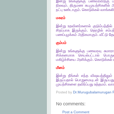
இன்று
உங்களுக்கு
பணவரவிற்கு
நிலவும்
.
திருமண
சுபமுயற்சிகளில்
நட்பு
உண்டாகும்
.
கொடுக்கல்
வாங்கலி
மகரம்
இன்று
உறவினர்களால்
குடும்பத்தில்
சிறப்பாக
இருக்கும்
.
தொழில்
சம்ப
பணப்புழக்கம்
அதிகமாகும்
.
வீட்டு
தே
கும்பம்
இன்று
உங்களுக்கு
பணவரவு
சுமார
சிக்கனமாக
செயல்பட்டால்
பொரு
மகிழ்ச்சியை
அளிக்கும்
.
கொடுக்கல்
மீனம்
இன்று
நீங்கள்
எந்த
விஷயத்திலும்
இருப்பதால்
பொறுமையுடன்
இருப்பத
முயற்சிகளை
தவிர்ப்பது
உத்தமம்
.
வா
Posted by
Dr.Murugubalamurugan P
No comments:
Post a Comment