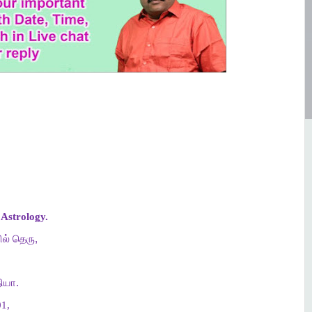
Astrology.
ல்
தெரு
,
ியா
.
1,