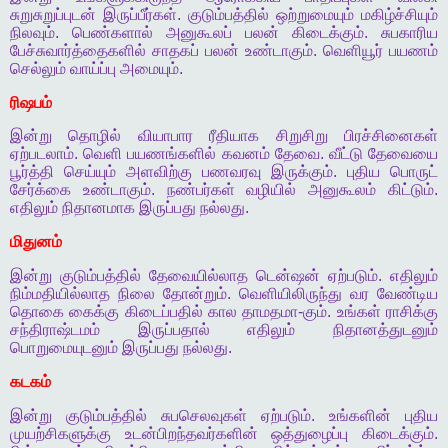
சுறுசுறுப்புடன்
இருப்பீர்கள்
.
குடும்பத்தில்
ஒற்றுமையும்
மகிழ்ச்சியும்
நிலவும்
.
பெண்களால்
அனுகூலப்
பலன்
கிடைக்கும்
.
சுபகாரிய
பேச்சுவார்த்தைகளில்
சாதகப்
பலன்
உண்டாகும்
.
வெளியூர்
பயணம்
செல்லும்
வாய்ப்பு
அமையும்
.
ரிஷபம்
இன்று
தொழில்
வியாபார
ரீதியாக
சிறுசிறு
பிரச்சினைகள்
ஏற்படலாம்
.
வெளி
பயணங்களில்
கவனம்
தேவை
.
வீட்டு
தேவையை
பூர்த்தி
செய்யும்
அளவிற்கு
பணவரவு
இருக்கும்
.
புதிய
பொருட்
சேர்க்கை
உண்டாகும்
.
நண்பர்கள்
வழியில்
அனுகூலம்
கிட்டும்
.
எதிலும்
நிதானமாக
இருப்பது
நல்லது
.
மிதுனம்
இன்று
குடும்பத்தில்
தேவையில்லாத
டென்ஷன்
ஏற்படும்
.
எதிலும்
நிம்மதியில்லாத
நிலை
தோன்றும்
.
வெளியிலிருந்து
வர
வேண்டிய
தொகை
கைக்கு
கிடைப்பதில்
கால
தாமதமா
-
கும்
.
உங்கள்
ராசிக்கு
சந்திராஷ்டமம்
இருப்பதால்
எதிலும்
நிதானத்துடனும்
பொறுமையுடனும்
இருப்பது
நல்லது
.
கடகம்
இன்று
குடும்பத்தில்
சுபசெலவுகள்
ஏற்படும்
.
உங்களின்
புதிய
முயற்சிகளுக்கு
உடன்பிறந்தவர்களின்
ஒத்துழைப்பு
கிடைக்கும்
.