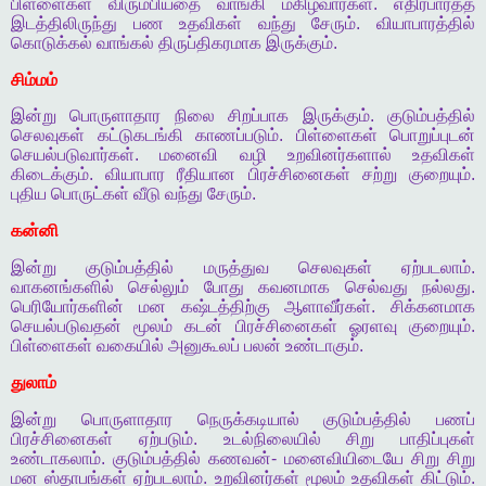
பிள்ளைகள்
விரும்பியதை
வாங்கி
மகிழ்வார்கள்
.
எதிர்பார்த்த
இடத்திலிருந்து
பண
உதவிகள்
வந்து
சேரும்
.
வியாபாரத்தில்
கொடுக்கல்
வாங்கல்
திருப்திகரமாக
இருக்கும்
.
சிம்மம்
இன்று
பொருளாதார
நிலை
சிறப்பாக
இருக்கும்
.
குடும்பத்தில்
செலவுகள்
கட்டுகடங்கி
காணப்படும்
.
பிள்ளைகள்
பொறுப்புடன்
செயல்படுவார்கள்
.
மனைவி
வழி
உறவினர்களால்
உதவிகள்
கிடைக்கும்
.
வியாபார
ரீதியான
பிரச்சினைகள்
சற்று
குறையும்
.
புதிய
பொருட்கள்
வீடு
வந்து
சேரும்
.
கன்னி
இன்று
குடும்பத்தில்
மருத்துவ
செலவுகள்
ஏற்படலாம்
.
வாகனங்களில்
செல்லும்
போது
கவனமாக
செல்வது
நல்லது
.
பெரியோர்களின்
மன
கஷ்டத்திற்கு
ஆளாவீர்கள்
.
சிக்கனமாக
செயல்படுவதன்
மூலம்
கடன்
பிரச்சினைகள்
ஓரளவு
குறையும்
.
பிள்ளைகள்
வகையில்
அனுகூலப்
பலன்
உண்டாகும்
.
துலாம்
இன்று
பொருளாதார
நெருக்கடியால்
குடும்பத்தில்
பணப்
பிரச்சினைகள்
ஏற்படும்
.
உடல்நிலையில்
சிறு
பாதிப்புகள்
உண்டாகலாம்
.
குடும்பத்தில்
கணவன்
-
மனைவியிடையே
சிறு
சிறு
மன
ஸ்தாபங்கள்
ஏற்படலாம்
.
உறவினர்கள்
மூலம்
உதவிகள்
கிட்டும்
.