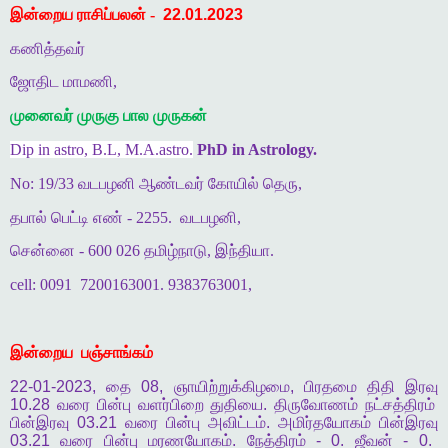
இன்றைய ராசிப்பலன் -
22.01.2023
கணித்தவர்
ஜோதிட மாமணி,
முனைவர் முருகு பால முருகன்
Dip in astro, B.L, M.A.astro.
PhD in Astrology.
No: 19/33 வடபழனி ஆண்டவர் கோயில் தெரு,
தபால் பெட்டி எண் - 2255.
வடபழனி,
சென்னை - 600 026 தமிழ்நாடு, இந்தியா.
cell: 0091
7200163001. 9383763001,
இன்றைய
பஞ்சாங்கம்
22-01-2023,
தை
08,
ஞாயிற்றுக்கிழமை
,
பிரதமை
திதி
இரவு
10.28
வரை
பின்பு
வளர்பிறை
துதியை
.
திருவோணம்
நட்சத்திரம்
பின்இரவு
03.21
வரை
பின்பு
அவிட்டம்
.
அமிர்தயோகம்
பின்இரவு
03.21
வரை
பின்பு
மரணயோகம்
.
நேத்திரம்
- 0.
ஜீவன்
- 0.