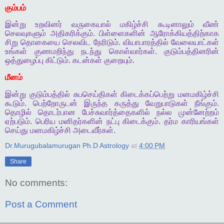
கும்பம்
இன்று
உறவினர்
வருகையால்
மகிழ்ச்சி
கூடினாலும்
வீண்
செலவுகளும்
அதிகரிக்கும்
.
பிள்ளைகளின்
ஆரோக்கியத்திற்காக
சிறு
தொகையை
செலவிட
நேரிடும்
.
வியாபாரத்தில்
வேலையாட்கள்
உங்கள்
குணமறிந்து
நடந்து
கொள்வார்கள்
.
குடும்பத்தினரின்
ஒத்துழைப்பு
கிட்டும்
.
கடன்கள்
குறையும்
.
மீனம்
இன்று
குடும்பத்தில்
சுபசெய்திகள்
கிடைக்கப்பெற்று
மனமகிழ்ச்சி
கூடும்
.
பெற்றோருடன்
இருந்த
கருத்து
வேறுபாடுகள்
நீங்கும்
.
தொழில்
தொடர்பான
பேச்சுவார்த்தைகளில்
நல்ல
முன்னேற்றம்
ஏற்படும்
.
பெரிய
மனிதர்களின்
நட்பு
கிடைக்கும்
.
தர்ம
காரியங்கள்
செய்து
மனமகிழ்ச்சி
அடைவீர்கள்
.
Dr.Murugubalamurugan Ph.D Astrology
at
4:00 PM
Share
No comments:
Post a Comment