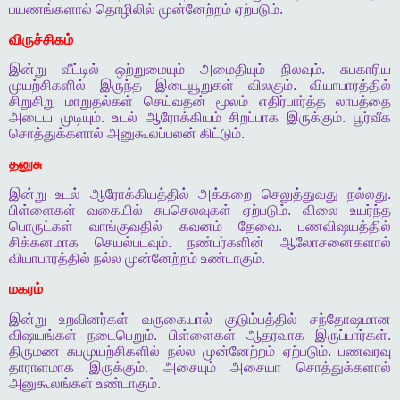
பயணங்களால்
தொழிலில்
முன்னேற்றம்
ஏற்படும்
.
விருச்சிகம்
இன்று
வீட்டில்
ஒற்றுமையும்
அமைதியும்
நிலவும்
.
சுபகாரிய
முயற்சிகளில்
இருந்த
இடையூறுகள்
விலகும்
.
வியாபாரத்தில்
சிறுசிறு
மாறுதல்கள்
செய்வதன்
மூலம்
எதிர்பார்த்த
லாபத்தை
அடைய
முடியும்
.
உடல்
ஆரோக்கியம்
சிறப்பாக
இருக்கும்
.
பூர்வீக
சொத்துக்களால்
அனுகூலப்பலன்
கிட்டும்
.
தனுசு
இன்று
உடல்
ஆரோக்கியத்தில்
அக்கறை
செலுத்துவது
நல்லது
.
பிள்ளைகள்
வகையில்
சுபசெலவுகள்
ஏற்படும்
.
விலை
உயர்ந்த
பொருட்கள்
வாங்குவதில்
கவனம்
தேவை
.
பணவிஷயத்தில்
சிக்கனமாக
செயல்படவும்
.
நண்பர்களின்
ஆலோசனைகளால்
வியாபாரத்தில்
நல்ல
முன்னேற்றம்
உண்டாகும்
.
மகரம்
இன்று
உறவினர்கள்
வருகையால்
குடும்பத்தில்
சந்தோஷமான
விஷயங்கள்
நடைபெறும்
.
பிள்ளைகள்
ஆதரவாக
இருப்பார்கள்
.
திருமண
சுபமுயற்சிகளில்
நல்ல
முன்னேற்றம்
ஏற்படும்
.
பணவரவு
தாராளமாக
இருக்கும்
.
அசையும்
அசையா
சொத்துக்களால்
அனுகூலங்கள்
உண்டாகும்
.