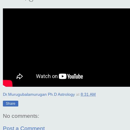
Dr.Murugubalamurugan Ph.D Astrology
at
8:31 AM
Share
No comments:
Post a Comment