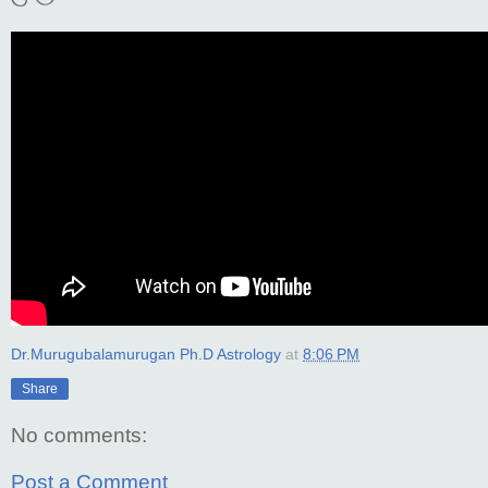
Dr.Murugubalamurugan Ph.D Astrology
at
8:06 PM
Share
No comments:
Post a Comment