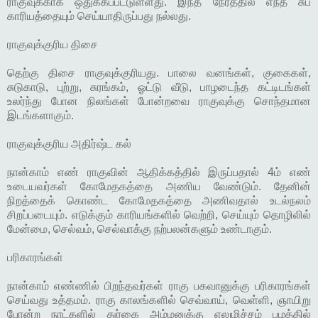
ராகுவுக்காக ஒதுக்கப்பட்டுள்ளது. இந்த நேரத்தில் எந்த சுப
காரியத்தையும் செய்யாதிருப்பது நல்லது.
ராகுவுக்குரிய திசை
தெற்கு திசை ராகுவுக்குரியது. பாலை வனங்கள், குகைகள்,
சுடுகாடு, புற்று, சுரங்கம், ஓட்டு வீடு, பாழடைந்த கட்டிடங்கள்
உலர்ந்து போன நிலங்கள் போன்றவை ராகுவுக்கு சொந்தமான
இடங்களாகும்.
ராகுவுக்குரிய அதிர்ஷ்ட கல்
நான்காம் எண் ராகுவின் ஆதிக்கத்தில் இருப்பதால் 4ம் எண்
உடையவர்கள் கோமேதகத்தை அணிய வேண்டும். தேனின்
நிறத்தைக் கொண்ட கோமேதகத்தை அணிவதால் உடல்நலம்
சிறப்படையும். எடுக்கும் காரியங்களில் வெற்றி, செய்யும் தொழிலில்
மேன்மை, செல்வம், செல்வாக்கு நற்பலன்களும் உண்டாகும்.
பரிகாரங்கள்
நான்காம் எண்ணில் பிறந்தவர்கள் ராகு பகவானுக்கு பரிகாரங்கள்
செய்வது உத்தமம். ராகு காலங்களில் செவ்வாய், வெள்ளி, ஞாயிறு
போன்ற நாட்களில் துர்கை அம்மனுக்கு எலுமிச்சம் பழத்தில்