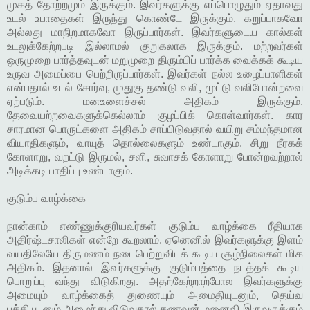
முகத் தோற்றமும் இருக்கும். இவர்களுக்கு எப்பொழுதும் ஏதாவது
உடல் உபாதைகள் இருந்து கொண்டே இருக்கும். கறுப்பாகவோ
அல்லது மாநிறமாகவோ இருப்பார்கள். இவர்களுடைய கால்கள்
உடலுக்கேற்றபடி இல்லாமல் குறுகலாக இருக்கும். மற்றவர்கள்
ஒருமுறை பார்த்தவுடன் மறுமுறை திரும்பிப் பார்க்க வைக்கக் கூடிய
உருவ அமைப்பை பெற்றிருப்பார்கள். இவர்கள் நல்ல உழைப்பாளிகள்
என்பதால் உடல் சோர்வு, முதுகு தண்டு வலி, மூட்டு வலிபோன்றவை
ஏற்படும். மனஉளைச்சல் அதிகம் இருக்கும்.
தேவையற்றவைகளுக்கெல்லாம் குழப்பிக் கொள்வார்கள். கார
சாரமான பொருட்களை அதிகம் சாப்பிடுவதால் வயிறு சம்மந்தமான
வியாதிகளும், வாயுத் தொல்லைகளும் உண்டாகும். சிறு நீரகக்
கோளாறு, வறட்டு இருமல், சளி, சுவாசக் கோளாறு போன்றவற்றால்
அடிக்கடி பாதிப்பு உண்டாகும்.
குடும்ப வாழ்க்கை
நான்காம் எண்ணுக்குரியவர்கள் குடும்ப வாழ்க்கை ரீதியாக
அதிர்ஷ்டசாலிகள் என்றே கூறலாம். ஏனெனில் இவர்களுக்கு இளம்
வயதிலேயே திருமணம் நடைபெற்றுவிடக் கூடிய சூழ்நிலைகள் மிக
அதிகம். இதனால் இவர்களுக்கு குடும்பத்தை நடத்தக் கூடிய
பொறுப்பு வந்து விடுகிறது. அதற்கேற்றாற்போல இவர்களுக்கு
அமையும் வாழ்க்கைத் துணையும் அமைதியுடனும், தெய்வ
பக்தியுடனும் அமைந்து விடுவதால் கணவன் மனைவி இருவருக்கும்