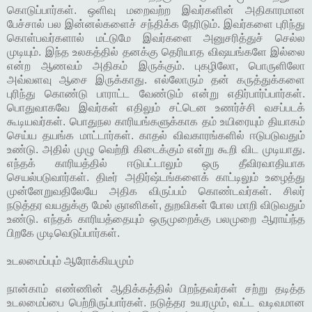
கொடுப்பார்கள். ஒளிவு மறைவற்ற இவர்களின் அதிகாரமான
பேச்சால் பல இன்னல்களைச் சந்திக்க நேரிடும். இவர்களை புரிந்து
கொள்பவர்களால் மட்டுமே இவர்களை அனுசரித்துச் செல்ல
முடியும். இந்த உலகத்தில் தனக்கு தெரியாத விஷயங்களே இல்லை
என்ற ஆணவம் அதிகம் இருக்கும். புகழிலோ, பொருளிலோ
அவ்வளவு ஆசை இருக்காது. எல்லோரும் தன் கருத்துக்களை
புரிந்து கொண்டு பாராட்ட வேண்டும் என்று எதிர்பார்ப்பார்கள்.
பொதுவாகவே இவர்கள் எதிலும் சட்டென உணர்ச்சி வசப்படக்
கூடியவர்கள். பொதுநல காரியங்களுக்காக தம் உயிரையும் தியாகம்
செய்ய தயங்க மாட்டார்கள். காதல் விவகாரங்களில் ஈடுபடுவதும்
உண்டு. அதில் முழு வெற்றி கிடைக்கும் என்று கூறி விட முடியாது.
எந்தக் காரியத்தில் ஈடுபட்டாலும் ஒரு தீவிரவாதியாக
செயல்படுவார்கள். திடீர் அதிர்ஷ்டங்களைக் காட்டிலும் உழைத்து
முன்னேறுவதிலேயே அதிக விருப்பம் கொண்டவர்கள். சிலர்
நடுத்தர வயதுக்கு மேல் ஞானிகள், துறவிகள் போல மாறி விடுவதும்
உண்டு. எந்தக் காரியத்தையும் ஒருமுறைக்கு பலமுறை ஆராய்ந்த
பிறகே முடிவெடுப்பார்கள்.
உடலமைப்பும் ஆரோக்கியமும்
நான்காம் எண்ணின் ஆதிக்கத்தில் பிறந்தவர்கள் சற்று தடித்த
உடலமைப்பை பெற்றிருப்பார்கள். நடுத்தர உயரமும், வட்ட வடிவமான