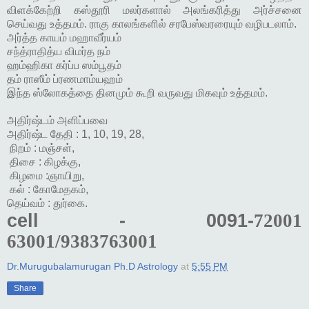
விளக்கேற்றி கஸ்தூரி மலர்களால் அலங்கரித்து அர்ச்சனை
செய்வது உத்தமம். ராகு காலங்களில் சரபேஸ்வரரையும் வழிபடலாம்.
அர்த்த காயம் மஹாவீர்யம்
சந்த்ராதித்ய விமர்த நம்
ஹம்ஹிகா கர்ப்ப ஸம்பூதம்
தம் ராஸீம் ப்ரணமாம்யஹம்
இந்த ஸ்லோகத்தை தினமும் கூறி வருவது மிகவும் உத்தமம்.
அதிர்ஷ்டம் அளிப்பவை
அதிர்ஷ்ட தேதி : 1, 10, 19, 28,
நிறம் : மஞ்சள்,
திசை : கிழக்கு,
கிழமை :ஞாயிறு,
கல் : கோமேதகம்,
தெய்வம் : துர்கை.
cell - 0091-
72001
63001/9383763001
Dr.Murugubalamurugan Ph.D Astrology
at
5:55 PM
Share