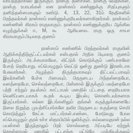
வாய்ந்ததாகவே இருக்கும். நான்கு திசைகள், நான்கு வேதங்கள்,
நான்கு உபாயங்கள் என நான்காம் எண்ணுக்கு சிறப்புகளும்
தனித்தன்மைகளும் உண்டு. 4, 13, 22, 31ம் தேதிகளில்
பிறந்தவர்கள் நான்காம் எண்ணுக்குரியவர்களாகிறார்கள். நான்காம்
எண்ணின் கிரகம் ராகுவாகும். நான்காம் எண்ணுக்குரிய ஆங்கில
எழுத்துக்கள் ஈ, M, கூ ஆகியவை. ராகு ஒரு சாயா
கிரகமாகும்.பிடிவாத குணம்
நான்காம் எண்ணில் பிறந்தவர்கள் ராகுவின்
ஆதிக்கத்திற்குட்பட்டவர்கள் என்பதால் அதிக பிடிவாத குணம்
இருக்கும். அடக்கமாகவோ, விட்டுக் கொடுக்கும் பண்பாகவோ
பேசத் தெரியாது. எப்பொழுதும் வெட்டு ஒன்று துண்டு இரண்டாக
பேசுவார்கள். அழுத்தம் திருத்தமாகவும் திட்டவட்டமாவும்
இவர்களின் பேச்சு அமையும். பிறருடைய அந்தஸ்தையோ,
வளத்தையோ, செல்வத்தையோ, பின்னால் இருக்கும் பலத்தையோ
பற்றி சற்றும் தயக்கம் காட்டாமல் மனதில் பட்டதை தைரியமாக
வெளிப்படையாகக் கூறக் கூடிய இயல்பு கொண்டவர்களாக
இருப்பார்கள். எல்லா இடங்களிலும் தங்கள் கருத்துக்களையே
நிலை நிறுத்த முயற்சிப்பார்களே தவிர பிறருடைய கருத்தை செவி
கொடுத்தும் கேட்க மாட்டார்கள்.சண்டை போடுவது போல
எப்பொழுதும் குரல் உச்ச ஸ்தாயியில் ஒலிக்கும். எவ்வளவுதான் நல்ல
பயன்கள் இருந்தாலும் பிறர் சொல்வதை அப்படியே ஏற்றுக்
கொள்ளாமல் மனதில் பட்டதற்கு மட்டுமே முக்கியத்துவம்