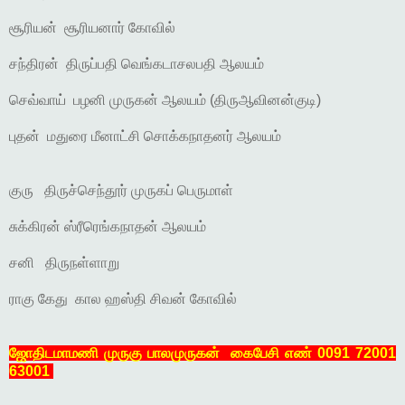
சூரியன் சூரியனார் கோவில்
சந்திரன் திருப்பதி வெங்கடாசலபதி ஆலயம்
செவ்வாய் பழனி முருகன் ஆலயம் (திருஆவினன்குடி)
புதன் மதுரை மீனாட்சி சொக்கநாதனர் ஆலயம்
குரு திருச்செந்தூர் முருகப் பெருமாள்
சுக்கிரன் ஸ்ரீரெங்கநாதன் ஆலயம்
சனி திருநள்ளாறு
ராகு கேது கால ஹஸ்தி சிவன் கோவில்
ஜோதிடமாமணி முருகு பாலமுருகன் கைபேசி எண் 0091 72001
63001