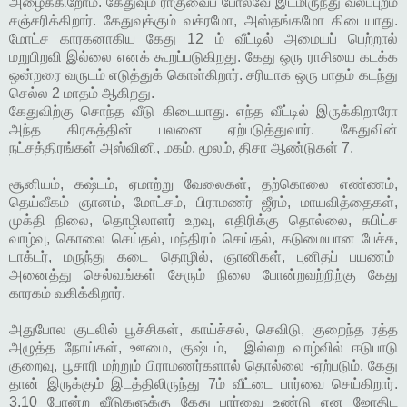
அழைக்கிறோம். கேதுவும் ராகுவைப் போலவே இடமிருந்து வலப்புறம்
சஞ்சரிக்கிறார். கேதுவுக்கும் வக்ரமோ, அஸ்தங்கமோ கிடையாது.
மோட்ச காரகனாகிய கேது 12 ம் வீட்டில் அமையப் பெற்றால்
மறுபிறவி இல்லை எனக் கூறப்படுகிறது. கேது ஒரு ராசியை கடக்க
ஒன்றரை வருடம் எடுத்துக் கொள்கிறார். சரியாக ஒரு பாதம் கடந்து
செல்ல 2 மாதம் ஆகிறது.
கேதுவிற்கு சொந்த வீடு கிடையாது. எந்த வீட்டில் இருக்கிறாரோ
அந்த கிரகத்தின் பலனை ஏற்படுத்துவார். கேதுவின்
நட்சத்திரங்கள் அஸ்வினி, மகம், மூலம், திசா ஆண்டுகள் 7.
சூனியம், கஷ்டம், ஏமாற்று வேலைகள், தற்கொலை எண்ணம்,
தெய்வீகம் ஞானம், மோட்சம், பிராமணர் ஜீரம், மாயவித்தைகள்,
முக்தி நிலை, தொழிலாளர் உறவு, எதிரிக்கு தொல்லை, சுபிட்ச
வாழ்வு, கொலை செய்தல், மந்திரம் செய்தல், கடுமையான பேச்சு,
டாக்டர், மருந்து கடை தொழில், ஞானிகள், புனிதப் பயணம்
அனைத்து செல்வங்கள் சேரும் நிலை போன்றவற்றிற்கு கேது
காரகம் வகிக்கிறார்.
அதுபோல குடலில் பூச்சிகள், காய்ச்சல், செவிடு, குறைந்த ரத்த
அழுத்த நோய்கள், ஊமை, குஷ்டம், இல்லற வாழ்வில் ஈடுபாடு
குறைவு, பூசாரி மற்றும் பிராமணர்களால் தொல்லை -ஏற்படும். கேது
தான் இருக்கும் இடத்திலிருந்து 7ம் வீட்டை பார்வை செய்கிறார்.
3,10 போன்ற வீடுகளுக்கு கேது பார்வை உண்டு என ஜோதிட