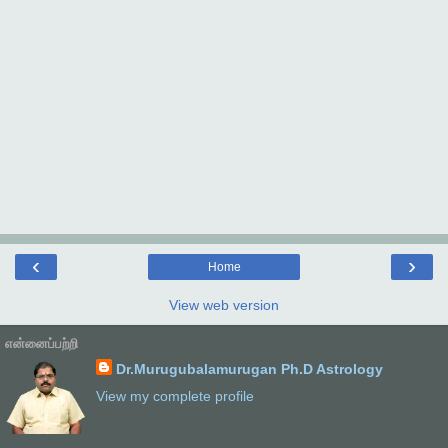
‹
›
Home
View web version
என்னைப்பற்றி
Dr.Murugubalamurugan Ph.D Astrology
View my complete profile