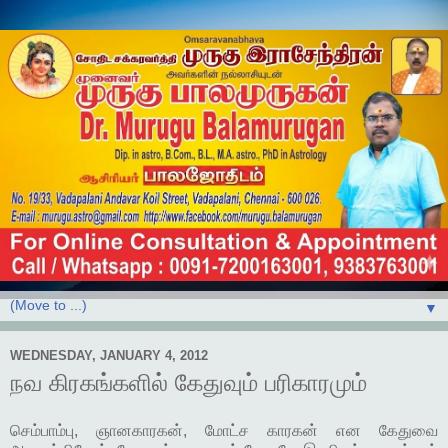
▼
WEDNESDAY, JANUARY 4, 2012
நவ கிரகங்களில் கேதுவும் பரிகாரமும்
செம்பாம்பு, ஞானகாரகன், மோட்ச காரகன் என கேதுவை