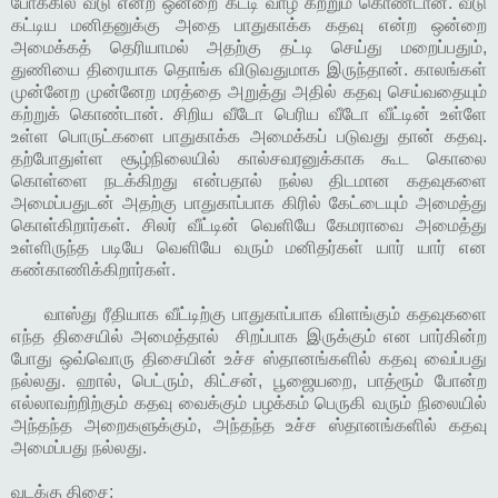
போக்கில் வீடு என்ற ஒன்றை கட்டி வாழ கற்றும் கொண்டான். வீடு
கட்டிய மனிதனுக்கு அதை பாதுகாக்க கதவு என்ற ஒன்றை
அமைக்கத் தெரியாமல் அதற்கு தட்டி செய்து மறைப்பதும்,
துணியை திரையாக தொங்க விடுவதுமாக இருந்தான். காலங்கள்
முன்னேற முன்னேற மரத்தை அறுத்து அதில் கதவு செய்வதையும்
கற்றுக் கொண்டான். சிறிய வீடோ பெரிய வீடோ வீட்டின் உள்ளே
உள்ள பொருட்களை பாதுகாக்க அமைக்கப் படுவது தான் கதவு.
தற்போதுள்ள சூழ்நிலையில் கால்சவரனுக்காக கூட கொலை
கொள்ளை நடக்கிறது என்பதால் நல்ல திடமான கதவுகளை
அமைப்பதுடன் அதற்கு பாதுகாப்பாக கிரில் கேட்டையும் அமைத்து
கொள்கிறார்கள். சிலர் வீட்டின் வெளியே கேமராவை அமைத்து
உள்ளிருந்த படியே வெளியே வரும் மனிதர்கள் யார் யார் என
கண்காணிக்கிறார்கள்.
வாஸ்து ரீதியாக வீட்டிற்கு பாதுகாப்பாக விளங்கும் கதவுகளை
எந்த திசையில் அமைத்தால் சிறப்பாக இருக்கும் என பார்கின்ற
போது ஒவ்வொரு திசையின் உச்ச ஸ்தானங்களில் கதவு வைப்பது
நல்லது. ஹால், பெட்ரும், கிட்சன், பூஜையறை, பாத்ரூம் போன்ற
எல்லாவற்றிற்கும் கதவு வைக்கும் பழக்கம் பெருகி வரும் நிலையில்
அந்தந்த அறைகளுக்கும், அந்தந்த உச்ச ஸ்தானங்களில் கதவு
அமைப்பது நல்லது.
வடக்கு திசை: