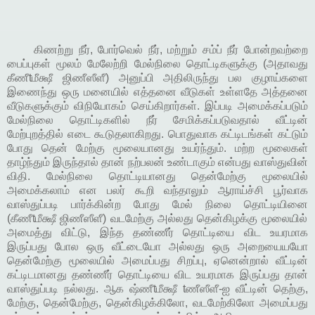
கிணற்று நீர், போர்வெல் நீர், மற்றும் சம்ப் நீர் போன்றவற்றை
பைப்புகள் மூலம் மேலேற்றி மேல்நிலை தொட்டிகளுக்கு (அதாவது
கீணீtமீக்ஷீ ஜிணீஸீளீ) அனுப்பி அதிலிருந்து பல குழாய்களை
இணைந்து ஒரு மனையில் எத்தனை வீடுகள் உள்ளதே அத்தனை
வீடுகளுக்கும் விநியோகம் செய்கிறார்கள். இப்படி அமைக்கப்படும்
மேல்நிலை தொட்டிகளில் நீர் சேமிக்கப்படுவதால் வீட்டின்
மேற்புறத்தில் எடை கூடுதலாகிறது. பொதுவாக கட்டிடங்கள் கட்டும்
போது தென் மேற்கு மூலையானது உயர்ந்தும். மற்ற மூலைகள்
தாழ்ந்தும் இருந்தால் தான் நற்பலன் உண்டாகும் என்பது வாஸ்துவின்
விதி. மேல்நிலை தொட்டியானது தென்மேற்கு மூலையில்
அமைக்கலாம் என பலர் கூறி வந்தாலும் ஆராய்ச்சி பூர்வாக
வாஸ்துப்படி பார்க்கின்ற போது மேல் நிலை தொட்டியினை
(கீணீtமீக்ஷீ ஜிணீஸீளீ)
வடமேற்கு அல்லது தென்கிழக்கு மூலையில்
அமைத்து விட்டு, இந்த தண்ணீர் தொட்டியை விட உயரமாக
இருப்பது போல ஒரு வீட்டையோ அல்லது ஒரு அறையையயோ
தென்மேற்கு மூலையில் அமைப்பது சிறப்பு, ஏனென்றால் வீட்டின்
கட்டிடமானது தண்ணீர் தொட்டியை விட உயரமாக இருப்பது தான்
வாஸ்துப்படி நல்லது. ஆக ஷ்ணீtமீக்ஷீ tணீஸீளீ-ஐ வீட்டின் தெற்கு,
மேற்கு, தென்மேற்கு, தென்கிழக்கிலோ, வடமேற்கிலோ அமைப்பது