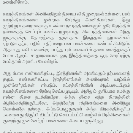
உணர்கிறோம்.
நவரத்தினங்கள் அணிவதிலும் நிறைய விதிமுறைகள் உள்ளன. பலர்
நவரத்தினங்களை ஒன்றாக சேர்த்து அணிகிறார்கள். இது
முற்றிலும் தவறானதாகும். எல்லா நவரத்தினங்களும் ஒரே நேரத்தில்
நல்லதைத் செய்யும் எனக்கூறமுடியாது. சில ரத்தினங்கள் அந்த
ஜாதகருக்கு தோஷத்தை தருவதாக இருந்தால் நற்பலன்கள்
ஏற்படுவதற்கு பதில் எதிர்மறையான பலன்களை உண்டாக்கிவிடும்.
அதாவது எலி வலைக்கு பயந்து புலி வலையில் தலை வைத்ததைப்
போல ஆகும். சாதாரணமாக ஒரு இரத்தினத்தை ஒரு கேரட்டிற்கு
மேல்தான் அணிய வேண்டும்.
அது போல எண்கணிதப்படி இரத்தினங்ள் அணிவதும் நற்பலனைத்
தரும். எண்கணிதப்படி இரத்தினங்கள் அணிவதால் வாழ்வில்
முன்னேற்றங்கள் ஏற்படும். நட்சத்திரத்ரரின் அடிப்படையிலும்
நவரத்தினங்களை தேர்வு செய்யமுடியும். அதிலும் குறிப்பாக நமக்கு
என்ன திசை நடக்கிறதோ, அந்த திசை எந்த கிரகத்தின்
ஆதிக்கத்திற்குரியதோ, அதற்கேற்ற ரத்தினங்களை அணிந்து
கொள்வதே நல்லது. அப்ஙபொழுதுதான் அந்த கிரகத்திற்குரிய
பலனானது திருப்பி விடப்பட்டு செய்யப்பட்டு வாழ்வில் பிரச்சினைகள்
குறைந்து முன்னேற்றப் பலன்களை அடைய முடிகிறது.
சிலர் தவைலிக்கு கடையில் மருந்து மாத்திரை வாங்கி சாப்பிட்டேன்.