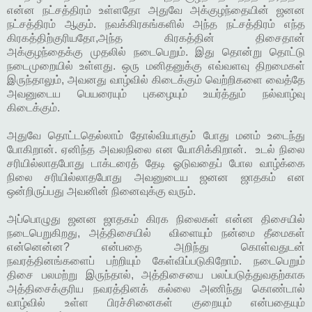
என்ன நட்சத்திரம் உள்ளதோ அதுவே அக்குழந்தையின் ஜனன
நட்சத்திரம் ஆகும். நவக்கிரகங்களில் அந்த நட்சத்திரம் எந்த
கிரகத்திற்குரியதோ,அந்த கிரகத்தின் திசைதான்
அக்குழந்தைக்கு முதலில் நடைபெறும். இது தொன்று தொட்டு
நடைமுறையில் உள்ளது. ஒரு மனிதனுக்கு எவ்வளவு திறமைகள்
இருந்தாலும், அவனது வாழ்வில் கிடைக்கும் வெற்றிகளை வைத்தே
அவனுடைய பெயரையும் புகழையும் உயர்த்தும் நல்வாழ்வு
கிடைக்கும்.
அதுவே தொட்டதெல்லாம் தோல்வியாகும் போது மனம் உடைந்து
போகிறான். ஏனிந்த அவலநிலை என யோசிக்கிறான். உடல் நிலை
சரியில்லாதபோது டாக்டரைத் தேடி ஓடுவதைப் போல வாழ்க்கை
நிலை சரியில்லாதபோது அவனுடைய ஜனன ஜாதகம் என
ஒன்றிருப்பது அவனின் நினைவுக்கு வரும்.
அப்பொழுது ஜனன ஜாதகம் கிரக நிலைகள் என்ன திசையில்
நடைபெறுகிறது, அத்திசையில் விளையும் நன்மை தீமைகள்
என்னென்ன? என்பதை அறிந்து கொள்வதுடன்
நவரத்தினங்களைப் பற்றியும் கேள்விப்படுகிறோம். நடைபெறும்
திசை பலமற்று இருந்தால், அத்திசையை பலப்படுத்துவதற்காக
அத்திசைக்குரிய நவரத்தினக் கல்லை அணிந்து கொண்டால்
வாழ்வில் உள்ள பிரச்சினைகள் குறையும் என்பதையும்