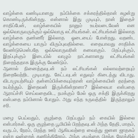
வாழ்க்கை வண்டியானது நம்பிக்கை சக்கரத்தில்தான் சுழன்று
கொண்டிருக்கின்றது. என்னால் இது முடியும், நான் இதைச்
சாதிப்பேன், வாழ்க்கையில் நானும் உயர்வடைவேன் என
ஒவ்வொருவருக்கும் ஒவ்வொரு லட்சியங்கள். லட்சியங்கள் இல்லாத
வாழ்க்கை தண்ணீர் இல்லாத ஓடையைப் போன்றது. வறண்ட
வாழ்க்கையை யாரும் விரும்புவதில்லை. எதையாவது சாதிக்க
வேண்டுமென்பதே ஒவ்வொருவரின் கனவாகும். பிறப்புக்கும்,
இறப்புக்கும் இடையில் வாழும் நாட்களானது லட்சியங்கள்
நிறைந்ததாக இருக்கு வேண்டும்.
ஆனால் நினைத்தவுடன் நம் லட்சியங்கள் எல்லாவற்றையும்
நிறைவேற்றிட முடியாது. கேட்டவுடன் எதுவும் கிடைத்து விடாது.
விடாமுயற்சியும் தன்னம்பிக்கையும்தான் வாழ்க்கையின் தரத்தை
உயர்த்தும். இறைவன் இருக்கின்றானா? இல்லையா என்பதை
ஆராய்ச்சி செய்வதைவிட, நமக்கும் மேல் ஒரு சக்தி இருக்கிறது
என்பதை நம்பினால் போதும். அது எந்த உருவத்தில் இருந்தாலும்
சரி.
மழை பெய்வதும், குழந்தை பிறப்பதும் நம் கையில் இல்லை
என்பார்கள். ஒரு குழந்தை பூமியில் பிறந்தவுடன் அந்த தேதி, மாதம்,
வருடம், நேரம், பிறந்த ஊர் ஆகியவற்றை வைத்து ஜனன ஜாதகம்
என்ற ஒன்றைக் கணிக்கிறோம். அந்த குழந்தை பிறந்த நேரத்தில்