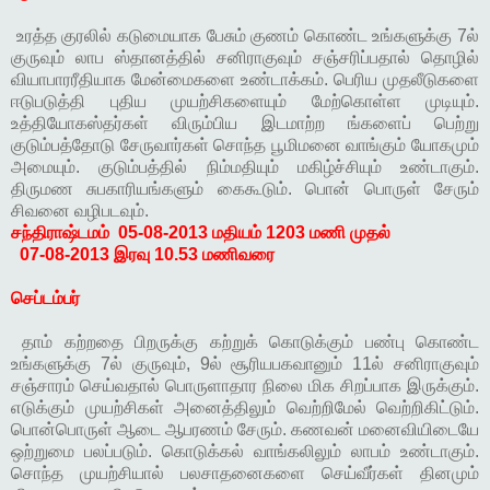
உரத்த குரலில் கடுமையாக பேசும் குணம் கொண்ட உங்களுக்கு 7ல்
குருவும் லாப ஸ்தானத்தில் சனிராகுவும் சஞ்சரிப்பதால் தொழில்
வியாபாரரீதியாக மேன்மைகளை உண்டாக்கம். பெரிய முதலீடுகளை
ஈடுபடுத்தி புதிய முயற்சிகளையும் மேற்கொள்ள முடியும்.
உத்தியோகஸ்தர்கள் விரும்பிய இடமாற்ற ங்களைப் பெற்று
குடும்பத்தோடு சேருவார்கள் சொந்த பூமிமனை வாங்கும் யோகமும்
அமையும். குடும்பத்தில் நிம்மதியும் மகிழ்ச்சியும் உண்டாகும்.
திருமண சுபகாரியங்களும் கைகூடும். பொன் பொருள் சேரும்
சிவனை வழிபடவும்.
சந்திராஷ்டமம்
05-08-2013 மதியம் 1203 மணி முதல்
07-08-2013 இரவு 10.53 மணிவரை
செப்டம்பர்
தாம் கற்றதை பிறருக்கு கற்றுக் கொடுக்கும் பண்பு கொண்ட
உங்களுக்கு 7ல் குருவும், 9ல் சூரியபகவானும் 11ல் சனிராகுவும்
சஞ்சாரம் செய்வதால் பொருளாதார நிலை மிக சிறப்பாக இருக்கும்.
எடுக்கும் முயற்சிகள் அனைத்திலும் வெற்றிமேல் வெற்றிகிட்டும்.
பொன்பொருள் ஆடை ஆபரணம் சேரும். கணவன் மனைவியிடையே
ஒற்றுமை பலப்படும். கொடுக்கல் வாங்கலிலும் லாபம் உண்டாகும்.
சொந்த முயற்சியால் பலசாதனைகளை செய்வீர்கள் தினமும்