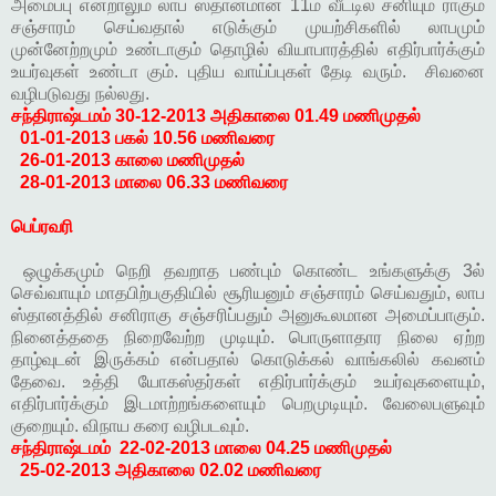
அமைப்பு என்றாலும் லாப ஸ்தானமான 11ம் வீட்டில் சனியும் ராகும்
சஞ்சாரம் செய்வதால் எடுக்கும் முயற்சிகளில் லாபமும்
முன்னேற்றமும் உண்டாகும் தொழில் வியாபாரத்தில் எதிர்பார்க்கும்
உயர்வுகள் உண்டா கும். புதிய வாய்ப்புகள் தேடி வரும். சிவனை
வழிபடுவது நல்லது.
சந்திராஷ்டமம்
30-12-2013 அதிகாலை 01.49 மணிமுதல்
01-01-2013 பகல் 10.56 மணிவரை
26-01-2013 காலை மணிமுதல்
28-01-2013 மாலை 06.33 மணிவரை
பெப்ரவரி
ஒழுக்கமும் நெறி தவறாத பண்பும் கொண்ட உங்களுக்கு 3ல்
செவ்வாயும் மாதபிற்பகுதியில் சூரியனும் சஞ்சாரம் செய்வதும், லாப
ஸ்தானத்தில் சனிராகு சஞ்சரிப்பதும் அனுகூலமான அமைப்பாகும்.
நினைத்ததை நிறைவேற்ற முடியும். பொருளாதார நிலை ஏற்ற
தாழ்வுடன் இருக்கம் என்பதால் கொடுக்கல் வாங்கலில் கவனம்
தேவை. உத்தி யோகஸ்தர்கள் எதிர்பார்க்கும் உயர்வுகளையும்,
எதிர்பார்க்கும் இடமாற்றங்களையும் பெறமுடியும். வேலைபளுவும்
குறையும். விநாய கரை வழிபடவும்.
சந்திராஷ்டமம்
22-02-2013 மாலை 04.25 மணிமுதல்
25-02-2013 அதிகாலை 02.02 மணிவரை