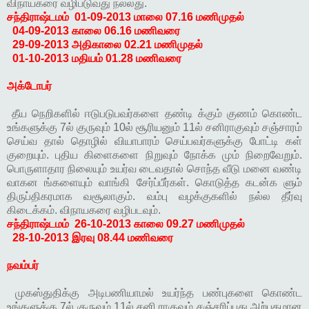
விநாயகரை வழிபடுவது நல்லது.
சந்திராஷ்டமம்
01-09-2013 மாலை 07.16 மணிமுதல்
04-09-2013 காலை 06.16 மணிவரை
29-09-2013 அதிகாலை 02.21 மணிமுதல்
01-10-2013 மதியம் 01.28 மணிவரை
அக்டோபர்
தீய நெறிகளில் ஈடுபடுபவர்களை தண்டி க்கும் குணம் கொண்ட
உங்களுக்கு 7ல் குருவும் 10ல் சூரியனும் 11ல் சனிராகுவும் சஞ்சாரம்
செய்வ தால் தொழில் வியாபாரம் செய்பவர்களுக்கு போட்டி கள்
குறையும். புதிய கிளைகளை நிறுவும் நோக்க மும் நிறைவேறும்.
பொருளாதார நிலையும் உயர்வ டைவதால் சொந்த வீடு மனை வண்டி
வாகன ங்களையும் வாங்கி சேர்ப்பீர்கள். கொடுத்த கடன்க ளும்
திருப்திகரமாக வசூலாகும். வம்பு வழக்குகளில் நல்ல தீர்வு
கிடைக்கம். விநாயகரை வழிபடவும்.
சந்திராஷ்டமம்
26-10-2013 காலை 09.27 மணிமுதல்
28-10-2013 இரவு 08.44 மணிவரை
நவம்பர்
முகஸ்துதிக்கு அடிபணியாமல் உயர்ந்த பண்புகளை கொண்ட
உங்களுக்கு 7ல் குருவும் 11ல் சனி ராகுவும் சஞ்சரிப்பது அற்புதமான