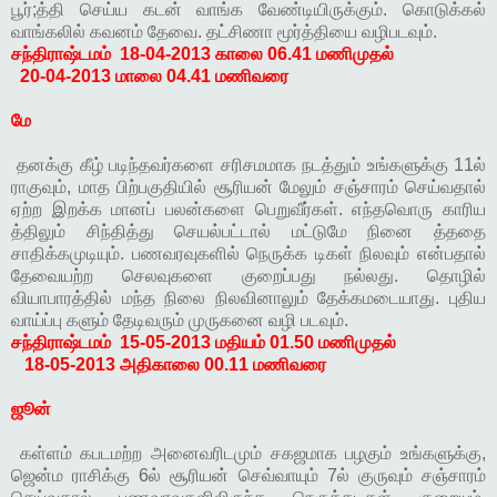
பூர்;த்தி செய்ய கடன் வாங்க வேண்டியிருக்கும். கொடுக்கல்
வாங்கலில் கவனம் தேவை. தட்சிணா மூர்த்தியை வழிபடவும்.
சந்திராஷ்டமம்
18-04-2013 காலை 06.41 மணிமுதல்
20-04-2013 மாலை 04.41 மணிவரை
மே
தனக்கு கீழ் படிந்தவர்களை சரிசமமாக நடத்தும் உங்களுக்கு 11ல்
ராகுவும், மாத பிற்பகுதியில் சூரியன் மேலும் சஞ்சாரம் செய்வதால்
ஏற்ற இறக்க மானப் பலன்களை பெறுவீர்கள். எந்தவொரு காரிய
த்திலும் சிந்தித்து செயல்பட்டால் மட்டுமே நினை த்ததை
சாதிக்கமுடியும். பணவரவுகளில் நெருக்க டிகள் நிலவும் என்பதால்
தேவையற்ற செலவுகளை குறைப்பது நல்லது. தொழில்
வியாபாரத்தில் மந்த நிலை நிலவினாலும் தேக்கமடையாது. புதிய
வாய்ப்பு களும் தேடிவரும் முருகனை வழி படவும்.
சந்திராஷ்டமம்
15-05-2013 மதியம் 01.50 மணிமுதல்
18-05-2013 அதிகாலை 00.11 மணிவரை
ஜூன்
கள்ளம் கபடமற்ற அனைவரிடமும் சகஜமாக பழகும் உங்களுக்கு,
ஜென்ம ராசிக்கு 6ல் சூரியன் செவ்வாயும் 7ல் குருவும் சஞ்சாரம்