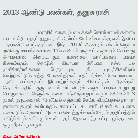
2013 ஆண்டு பலன்கள், தனுசு ராசி
மனதில் எதையும் வைத்துக் கொள்ளாமல் கள்ளம்
கபடமின்றி பழகும் தனுசு ராசி அன்பர்களே! உங்களுக்கு என் இனிய
புத்தாண்டு வாழ்த்துக்கள். இந்த 2013ம் ஆண்டில் உங்கள் ஜென்ம
ராசிக்கு லாபஸ்தனமான 11ல் சனியும் ராகுவும் சஞ்சாரம் செய்வது
அற்புதமான அமைப்பாகும். நினைத்த காரியங்கள் யாவும்
நிறைவேறும். தொழில் வியாபார ரீதியாக நல்ல பல
முன்னேற்றங்களை பெறமுடியும். புதிய முயற்சிகளிலும்
வெற்றிகிட்டும். உத்தி யோகஸ்தர்கள் எதிர்பார்க்கும் கௌரவமான
பதவி உயர்வுகளும் இடமாற்றங்களும் கிடைக்கும். ஆண்டின்
தொடக்கத்தில் குருபகவான் 6ம் வீட்டில் சஞ்சரிப்பதால் சிறுசிறு
பொருளாதார நெருக்கடிகளை சந்தித்தாலும் வரும் 28-05-2013
முதல் குருபகவான் 7ம் வீட்டில் சஞ்சாரம் செய்ய விருப்பதால் தாராள
தனவரவுகளும் உண்டாகும். தடைபட்ட சுப காரியங்கள் தடபுடலாக
கைகூடும். அசையும் அசையா சொத்துக்களும் சேரும் குடும்பத்தில்
மகிழ்ச்சியும் சுபீட்சமும் உண்டாகும். தேவையற்ற வம்பு வழக்குகளை
ஒரு தீர்வுக்கு வரும்.
தேக ஆரோக்கியம்