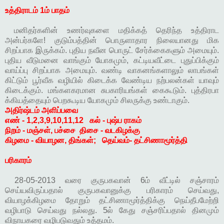
உத்திராடம் 1ம் பாதம்
மனிதர்களின் உணர்வுகளை மதிக்கத் தெரிந்த உத்திராட
அன்பர்களே! குடும்பத்தின் பொருளாதார நிலையானது மிக
சிறப்பாக இருக்கம். புதிய நவீன பொருட் சேர்க்கைகளும் அமையும்.
புதிய வீடுமனை வாங்கும் யோகமும், கட்டியவீட்டை புதுப்பிக்கும்
வாய்ப்பு சிறப்பாக அமையும். வண்டி வாகனங்களாலும் லாபங்கள்
கிட்டும் பூர்வீக வழியில் கிடைக்க வேண்டிய நற்பலன்கள் யாவும்
கிடைக்கும். மங்களகரமான சுபகாரியங்கள் கைகூடும். புத்திரபா
க்கியத்தையும் பெறகூடிய யோகமும் சிலருக்கு உண்டாகும்.
அதிர்ஷ்டம் அளிப்பவை
எண் - 1,2,3,9,10,11,12
கல் - புஷ்ப ராகம்
நிறம் - மஞ்சள், பச்சை
திசை - வடகிழக்கு
கிழமை - வியாழன, திங்கள்;
தெய்வம்- தட்சிணாமூர்த்தி
பரிகாரம்
28-05-2013 வரை குருபகவான் 6ம் வீட்டில் சஞ்சாரம்
செய்யவிருப்பதால் குருபகவானுக்கு பரிகாரம் செய்வது,
வியாழக்கிழமை தோறும் தட்சிணாமூர்த்திக்கு நெய்தீபமேற்றி
வழிபாடு செய்வது நல்லது. 5ல் கேது சஞ்சரிப்பதால் தினமும்
விநாயகரை வழிபடுவதும் உத்தமம்.