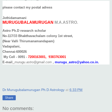
please contact my postal adress
Jothidamamani
MURUGUBALAMURUGAN
M.A.ASTRO.
Astro
Ph.D research scholar
No-117/33 Bhakthavachalam colony 1st street,
(Near Valli Thirumanamandapam)
Vadapalani,
Chennai-600026
My Cell - 0091 -
7200163001, 9383763001
E-mail
murugu.astro@gmail.com
,
murugu_astro@yahoo.co.in.
Dr.Murugubalamurugan Ph.D Astrology
at
6:33 PM
Share
No comments: