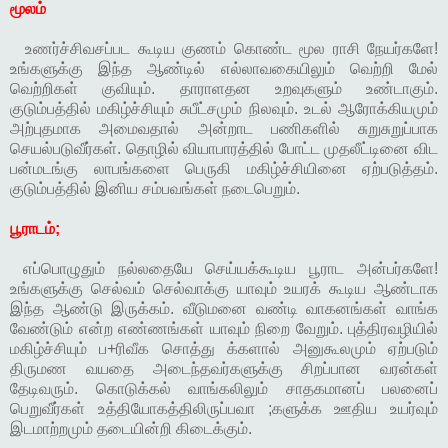
மூலம்
உணர்ச்சிவசப்பட கூடிய குணம் கொண்ட மூல ராசி நேயர்களே!
உங்களுக்கு இந்த ஆண்டில் எல்லாவகையிலும் வெற்றி மேல்
வெற்றிகள் குவியும். தாராளதன உறவுகளும் உண்டாகும்.
குடும்பத்தில் மகிழ்ச்சியும் சுபீட்சமும் நிலவும். உடல் ஆரோக்கியமும்
அற்புதமாக அமைவதால் அன்றாட பணிகளில் சுறுசுறுப்பாக
செயல்படுவீர்கள். தொழில் வியாபாரத்தில் போட்ட முதலீட்டினை விட
பன்மடங்கு லாபங்களை பெருகி மகிழ்ச்சியினை ஏற்படுத்தம்.
குடும்பத்தில் இனிய சம்பவங்கள் நடைபெறும்.
பூராடம்;
எப்பொழுதும் நல்லதையே செய்யக்கூடிய பூராட அன்பர்களே!
உங்களுக்கு செல்வம் செல்வாக்கு யாவும் உயரக் கூடிய ஆண்டாக
இந்த ஆண்டு இருக்கம். வீடுமனை வண்டி வாகனங்கள் வாங்க
வேண்டும் என்ற எண்ணங்கள் யாவும் நிறை வேறும். புத்திரவழியில்
மகிழ்ச்சியும் ப+ரிவீக சொத்து க்களால் அனுகூலமும் ஏற்படும்
திருமண வயதை அடைந்தவர்களுக்கு சிறப்பான வரன்கள்
தேடிவரும். கொடுக்கல் வாங்கலிலும் சாதகமானப் பலனைப்
பெறுவீர்கள் உத்தியோகத்திலிருப்பவா ;களுக்க ஊதிய உயர்வும்
இடமாற்றமும் தடையின்றி கிடைக்கும்.