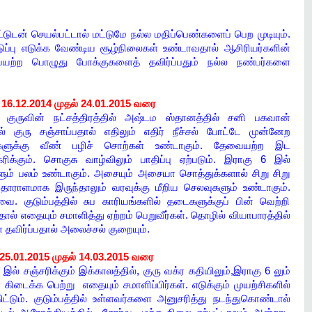
டுடன் செயல்பட்டால் மட்டுமே நல்ல மதிப்பெண்களைப் பெற முடியும்.
ிடுப்பு எடுக்க வேண்டிய சூழ்நிலைகள் உண்டாவதால் ஆசிரியர்களின்
வையற்ற பொழுது போக்குகளைத் தவிர்ப்பதும் நல்ல நண்பர்களை
் 16.12.2014 முதல் 24.01.2015 வரை
ன குருவின் நட்சத்திரத்தில் அஷ்டம ஸ்தானத்தில் சனி பகவான்
் குரு சஞ்சாப்பதால் எதிலும் எதிர் நீச்சல் போட்டே முன்னேற
தர்களுக்கு வீண் பழிச் சொற்கள் உண்டாகும். தேவையற்ற இட
ிக்கும். சொகுசு வாழ்விலும் பாதிப்பு ஏற்படும். இராகு 6 இல்
்ளும் பலம் உண்டாகும். அசையும் அசையா சொத்துக்களால் சிறு சிறு
தாராளமாக இருந்தாலும் வரவுக்கு மீறிய செலவுகளும் உண்டாகும்.
. குடும்பத்தில் சுப காரியங்களில் தடைகளுக்குப் பின் வெற்றி
பதால் எதையும் சமாளித்து ஏற்றம் பெறுவீர்கள். தொழில் வியாபாரத்தில்
தவிர்ப்பதால் அலைச்சல் குறையும்.
 25.01.2015 முதல் 14.03.2015 வரை
ல் சஞ்சரிக்கும் இக்காலத்தில், குரு வக்ர கதியிலும்,இராகு 6 லும்
கிடைக்க பெற்று எதையும் சமாளிப்பிர்கள். எடுக்கும் முயற்சிகளில்
ிட்டும். குடும்பத்தில் உள்ளவர்களை அனுசரித்து நடந்துகொண்டால்