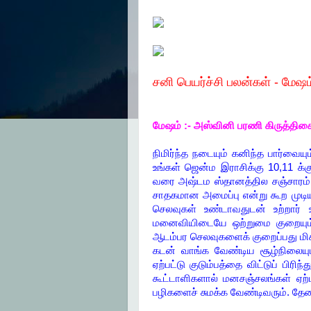
சனி பெயர்ச்சி பலன்கள் -
மேஷம்
மேஷம் :- அஸ்வினி பரணி கிருத்திகை
நிமிர்ந்த நடையும் கனிந்த பார்வைய
உங்கள் ஜென்ம இராசிக்கு 10,11 க்
வரை அஷ்டம ஸ்தானத்தில சஞ்சாரம்
சாதகமான அமைப்பு என்று கூற முடியா
செலவுகள் உண்டாவதுடன் உற்றார் 
மனைவியிடையே ஒற்றுமை குறையும்.
ஆடம்பர செலவுகளைக் குறைப்பது மிகவு
கடன் வாங்க வேண்டிய சூழ்நிலையும்
ஏற்பட்டு குடும்பத்தை விட்டுப் பிரி
கூட்டாளிகளால் மனசஞ்சலங்கள் ஏற்ப
பழிகளைச் சுமக்க வேண்டிவரும். தே