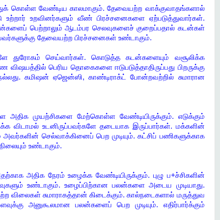
்துக் கொள்ள வேண்டிய காலமாகும். தேவையற்ற வாக்குவாதங்களால்
 உற்றார் உறவினர்களும் வீண் பிரச்சனைகளை ஏற்படுத்துவார்கள்.
்களைப் பெற்றாலும் ஆடம்பர செலவுகளைச் குறைப்பதால் கடன்கள்
ுரிபவர்களுக்கு தேவையற்ற பிரச்சனைகள் உண்டாகும்.
களே துரோகம் செய்வார்கள். கொடுத்த கடன்களையும் வசூலிக்க
பண விஷயத்தில் பெரிய தொகைகளை ஈடுபடுத்தாதிருப்பது பிறருக்கு
நல்லது. கமிஷன் ஏஜென்ஸி, காண்டிராக்ட் போன்றவற்றில் சுமாரான
ள்ள அதிக முயற்சிகளை மேற்கொள்ள வேண்டியிருக்கும். எடுக்கும்
ிக்க விடாமல் உடனிருப்பவர்களே தடையாக இருப்பார்கள். மக்களின்
 அவர்களின் செல்வாக்கினைப் பெற முடியும். கட்சிப் பணிகளுக்காக
ிலையும் உண்டாகும்.
தற்காக அதிக நேரம் உழைக்க வேண்டியிருக்கும். புழு ப+ச்சிகளின்
களும் உண்டாகும். உழைப்பிற்கான பலன்களை அடைய முடியாது.
்ற விலைகள் சுமாராகத்தான் கிடைக்கும். கால்நடைகளால் மருத்துவ
ளவுக்கு அனுகூலமான பலன்களைப் பெற முடியும். எதிர்பார்க்கும்