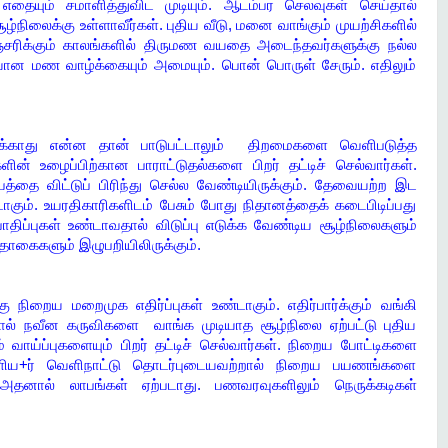
் எதையும் சமாளித்துவிட முடியும். ஆடம்பர செலவுகள் செய்தால்
்நிலைக்கு உள்ளாவீர்கள். புதிய வீடு, மனை வாங்கும் முயற்சிகளில்
ரிக்கும் காலங்களில் திருமண வயதை அடைந்தவர்களுக்கு நல்ல
தியான மண வாழ்க்கையும் அமையும். பொன் பொருள் சேரும். எதிலும்
ுக்காது என்ன தான் பாடுபட்டாலும் திறமைகளை வெளிபடுத்த
ளின் உழைப்பிற்கான பாராட்டுதல்களை பிறர் தட்டிச் செல்வார்கள்.
பத்தை விட்டுப் பிரிந்து செல்ல வேண்டியிருக்கும். தேவையற்ற இட
ாகும். உயரதிகாரிகளிடம் பேசும் போது நிதானத்தைக் கடைபிடிப்பது
 பாதிப்புகள் உண்டாவதால் விடுப்பு எடுக்க வேண்டிய சூழ்நிலைகளும்
ொகைகளும் இழுபறியிலிருக்கும்.
 நிறைய மறைமுக எதிர்ப்புகள் உண்டாகும். எதிர்பார்க்கும் வங்கி
ால் நவீன கருவிகளை வாங்க முடியாத சூழ்நிலை ஏற்பட்டு புதிய
ம் வாய்ப்புகளையும் பிறர் தட்டிச் செல்வார்கள். நிறைய போட்டிகளை
வெளிய+ர் வெளிநாட்டு தொடர்புடையவற்றால் நிறைய பயணங்களை
 அதனால் லாபங்கள் ஏற்படாது. பணவரவுகளிலும் நெருக்கடிகள்