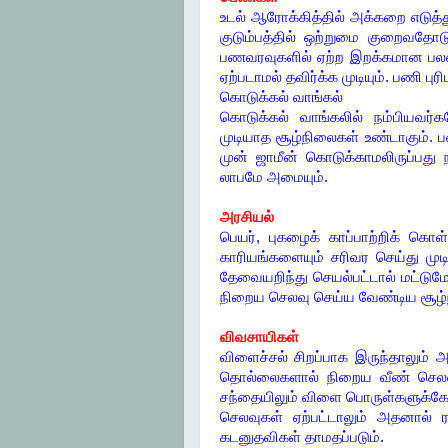
உடல் ஆரோக்கித்தில் அக்கறை எடுத
குடும்பத்தில் ஒற்றுமை குறைவதோடு
பணவரவுகளில் ஏற்ற இறக்கமான பலன
ஏற்படாமல் தவிர்க்க முடியும். பணி ப
கொடுக்கல் வாங்கல்
கொடுக்கல் வாங்கலில் நம்பியவர்
முடியாத சூழ்நிலைகள் உண்டாகும். 
முன் ஜாமீன் கொடுக்காமலிருப்பது 
லாபமே அமையும்.
அரசியல்
பெயர், புகழைக் காப்பாற்றிக் கொ
காரியங்களையும் சரிவர செய்து முட
தேவையறிந்து செயல்பட்டால் மட்டுமே
நிறைய செலவு செய்ய வேண்டிய சூழ்ந
விவசாயிகள்
விளைச்சல் சிறப்பாக இருந்தாலும் அ
தொல்லைகளால் நிறைய வீண் செலவு
சந்தையிலும் விளை பொருள்களுக்கேற
செலவுகள் ஏற்பட்டாலும் அதனால் ர
கடனுதவிகள் தாமதப்படும்.