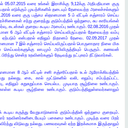
ில் 05.07.2015 வரை உங்கள் இராசிக்கு 9,12க்கு அதிபதியான குரு
பதால் எடுக்கும் முயற்சிகளில் தடையும் தேவையற்ற அலைச்சல்களும்
8.2016 வரை குரு பஞ்சம ஸ்தானமான 5 ம் வீட்டில் சஞ்சாரம் செய்ய
ரச்சினைகள் சற்று குறைந்து குடும்பத்தில் ஒற்றுமை, சுப காரியங்கள்
ர்வு, கடன்கள் குறைய கூடிய அமைப்பு உண்டாகும். 02.08.2016 முதல்
 6 ஆம் வீட்டில் சஞ்சாரம் செய்யவிருப்பதால் தேவையற்ற வம்பு
 ஏற்படும் என்பதால் எதிலும் நிதானம் தேவை. 02.09.2017 முதல்
தானமான 7 இல் சஞ்சாரம் செய்யவிருப்பதால் பொருளாதார நிலை மிக
் செய்பவர்களுக்கு லாபமும் அபிவிருத்தியும் பெருகும். கணவன்
ிந்து சென்ற உறவினர்களும் தேடிவந்து நட்புகரம் நீட்டுவார்கள்.
ானமான 8 ஆம் வீட்டில் சனி சஞ்சரிப்பதால் உடல் ஆரோக்கியத்தில்
நல்லது. கை, கால் மூட்டுகளில் வலி, எலும்பு சம்பந்தப்பட்ட
, எதிலும் சுறுசுறுப்பாக செயல்பட முடியாத சூழ்நிலை உண்டாகும்.
்ள கூடிய சூழ்நிலை உண்டாகும். குடும்பத்திலுள்ளவர்களாலும்
ிய கருத்து வேறுபாடுகளால் குடும்பத்தின் ஒற்றுமை குறையும்.
ார் உறவினர்களிடையேயும் பகைமை உண்டாகும். முடிந்த வரை பிறர்
ர்த்து விடுவது நல்லது. பணவரவுகள் ஏற்ற இறக்கமாக இருந்தாலும்