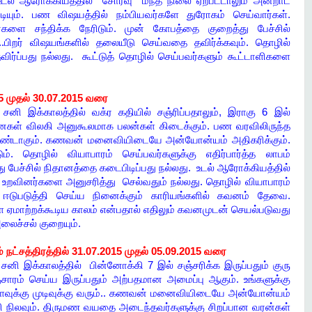
 உடல் ஆரோக்கியத்தில் சோர்வு மந்த நிலை ஏற்பட்டாலும் அன்றாட
டியும். பண விஷயத்தில் நம்பியவர்களே துரோகம் செய்வார்கள்.
களை சந்திக்க நேரிடும். முன் கோபத்தை குறைத்து பேச்சில்
ு..பிறர் விஷயங்களில் தலையீடு செய்வதை தவிர்க்கவும். தொழில்
விர்ப்பது நல்லது. கூட்டுத் தொழில் செய்பவர்களும் கூட்டாளிகளை
5 முதல் 30.07.2015 வரை
சனி இக்காலத்தில் வக்ர கதியில் சஞ்ரிப்பதாலும், இராகு 6 இல்
ைகள் விலகி அனுகூலமாக பலன்கள் கிடைக்கும். பண வரவிலிருந்த
 உண்டாகும். கணவன் மனைவியிடையே அன்யோன்யம் அதிகரிக்கும்.
ம். தொழில் வியாபாரம் செய்பவர்களுக்கு எதிர்பார்த்த லாபம்
ு பேச்சில் நிதானத்தை கடைபிடிப்பது நல்லது. உடல் ஆரோக்கியத்தில்
ர் உறவினர்களை அனுசரித்து செல்வதும் நல்லது. தொழில் வியாபாரம்
 ஈடுபடுத்தி செய்ய நினைக்கும் காரியங்களில் கவனம் தேவை.
ே ஏமாற்றக்கூடிய காலம் என்பதால் எதிலும் கவனமுடன் செயல்படுவது
லைச்சல் குறையும்.
நட்சத்திரத்தில் 31.07.2015 முதல் 05.09.2015 வரை
 சனி இக்காலத்தில் பின்னோக்கி 7 இல் சஞ்சரிக்க இருப்பதும் குரு
்சாரம் செய்ய இருப்பதும் அற்பதமான அமைப்பு ஆகும். உங்களுக்கு
ஓரளவுக்கு முடிவுக்கு வரும்.. கணவன் மனைவியிடையே அன்யோன்யம்
ழ்ச்சி நிலவும். திருமண வயதை அடைந்தவர்களுக்கு சிறப்பான வரன்கள்