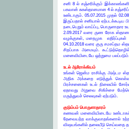
சனி 8 ல் சஞ்சரிக்கும் இக்காலங்கள
பகவான் சுகஸ்தானமான 4 ல் சஞ்சரிப்
உண்டாகும். 05.07.2015 முதல் 02.0
இருப்பதால் சனியால் ஏற்படக்கூடிய பி
நடைபெறும் வாய்ப்பு, பொருளாதார உய
2.09.2017 வரை ருண ரோக ஸ்தானமான
வழக்குகள், மறைமுக எதிர்ப்புகள்
04.10.2018 வரை குரு சமசப்தம ஸ்
சிறப்பாக அமையும். கூட்டுத்தொழில
மனைவியிடையே ஒற்றுமை பலப்படும். பிர
உடல் ஆரோக்கியம்
உங்கள் ஜென்ம ராசிக்கு அஷ்டம ஸ்த
அதிக அக்கறை எடுத்துக் கொள்வது 
பிரச்சனைகள் உடல் நிலையில் சோர்வு
ஏதாவது அறுவை சிகிச்சை மேற்கொள
மருத்துவச் செலவுகள் ஏற்படும்.
குடும்பம் பொருளாதாரம்
கணவன் மனைவியிடையே உண்டாகக் கூட
தேவையற்ற வாக்குவாதங்களால் உற்ற
விஷயங்களில் தலையீடு செய்வதை தவி