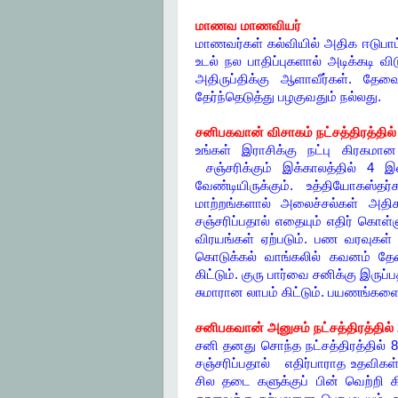
மாணவ மாணவியர்
மாணவர்கள் கல்வியில் அதிக ஈடுபாட்
உடல் நல பாதிப்புகளால் அடிக்கடி வ
அதிருப்திக்கு ஆளாவீர்கள். தே
தேர்ந்தெடுத்து பழகுவதும் நல்லது.
சனிபகவான் விசாகம் நட்சத்திரத்தில
உங்கள் இராசிக்கு நட்பு கிரகமா
சஞ்சரிக்கும் இக்காலத்தில் 4 இல
வேண்டியிருக்கும். உத்தியோகஸ்
மாற்றங்களால் அலைச்சல்கள் அதிகர
சஞ்சரிப்பதால் எதையும் எதிர் கொள
விரயங்கள் ஏற்படும். பண வரவுகள் 
கொடுக்கல் வாங்கலில் கவனம் தேவை
கிட்டும். குரு பார்வை சனிக்கு இருப்
சுமாரான லாபம் கிட்டும். பயணங்களை 
சனிபகவான் அனுசம் நட்சத்திரத்தில்
சனி தனது சொந்த நட்சத்திரத்தில் 8 இ
சஞ்சரிப்பதால் எதிர்பாராத உதவிகள் 
சில தடை களுக்குப் பின் வெற்றி க