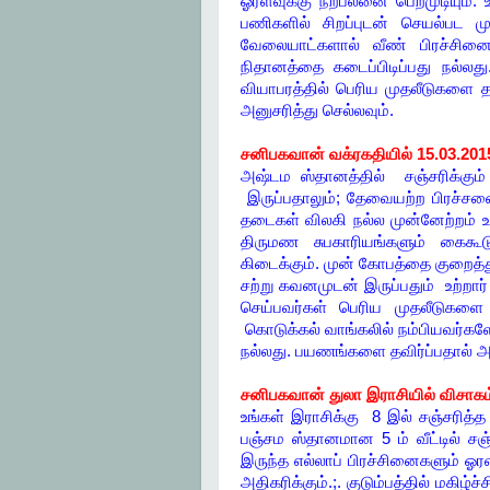
ஓரளவுக்கு நற்பலனை பெறமுடியும்.
பணிகளில் சிறப்புடன் செயல்பட மு
வேலையாட்களால் வீண் பிரச்சினை
நிதானத்தை கடைப்பிடிப்பது நல்லத
வியாபரத்தில் பெரிய முதலீடுகளை த
அனுசரித்து செல்லவும்.
சனிபகவான் வக்ரகதியில் 15.03.201
அஷ்டம ஸ்தானத்தில் சஞ்சரிக்கும் 
இருப்பதாலும்; தேவையற்ற பிரச்சன
தடைகள் விலகி நல்ல முன்னேற்றம்
திருமண சுபகாரியங்களும் கைகூடு
கிடைக்கும். முன் கோபத்தை குறைத்த
சற்று கவனமுடன் இருப்பதும் உற்றா
செய்பவர்கள் பெரிய முதலீடுகளை
கொடுக்கல் வாங்கலில் நம்பியவர்கள
நல்லது. பயணங்களை தவிர்ப்பதால் அ
சனிபகவான் துலா இராசியில் விசாகம் 
உங்கள் இராசிக்கு 8 இல் சஞ்சரித்த
பஞ்சம ஸ்தானமான 5 ம் வீட்டில் சஞ
இருந்த எல்லாப் பிரச்சினைகளும் 
அதிகரிக்கும்.;. குடும்பத்தில் மகி