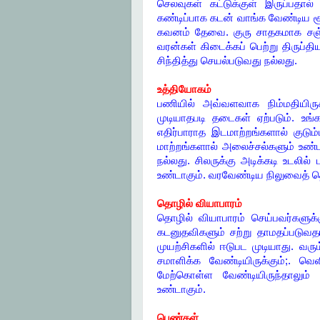
செலவுகள் கட்டுக்குள் இருப்பதால
கண்டிப்பாக கடன் வாங்க வேண்டிய சூழ
கவனம் தேவை. குரு சாதகமாக சஞ்ச
வரன்கள் கிடைக்கப் பெற்று திருப்
சிந்தித்து செயல்படுவது நல்லது.
உத்தியோகம்
பணியில் அவ்வளவாக நிம்மதியிர
முடியாதபடி தடைகள் ஏற்படும். உங்க
எதிர்பாராத இடமாற்றங்களால் குடும்
மாற்றங்களால் அலைச்சல்களும் உண்ட
நல்லது. சிலருக்கு அடிக்கடி உடலில்
உண்டாகும். வரவேண்டிய நிலுவைத் த
தொழில் வியாபாரம்
தொழில் வியாபாரம் செய்பவர்களுக்கு
கடனுதவிகளும் சற்று தாமதப்படுவத
முயற்சிகளில் ஈடுபட முடியாது. வரு
சமாளிக்க வேண்டியிருக்கும்;. 
மேற்கொள்ள வேண்டியிருந்தாலும்
உண்டாகும்.
பெண்கள்