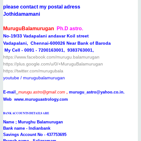
please contact my postal adress
Jothidamamani
MuruguBalamurugan
Ph.D
astro.
No-19/33 Vadapalani andavar Koil street
Vadapalani,
Chennai-600026 Near Bank of Baroda
My Cell - 0091 - 7200163001, 9383763001,
https://www.facebook.com/murugu.balamurugan
https://plus.google.com/u/0/+MuruguBalamurugan
https://twitter.com/murugubala
youtube / murugubalamurugan
E-mail
murugu.astro@gmail.com
,
murugu_astro@yahoo.co.in.
Web www.muruguastrology.com
BANK ACCOUNTS DETAILS ARE
Name ;
Murughu Balamurugan
Bank name - Indianbank
Savings Account No - 437753695
Branch name - Saligramam,