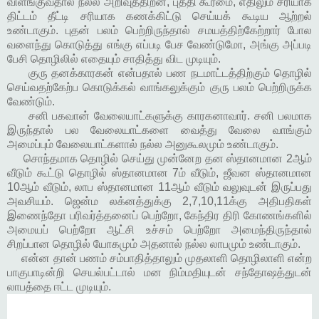
விளங்குவதால் நல்ல அறிவுத்திறன், புத்தி கூர்மை, எதிலும் சரியாக
திட்டம் தீட்டி சரியாக கணக்கிட்டு செய்யக் கூடிய ஆற்றல்
உண்டாகும். புதன் பலம் பெற்றிருந்தால் சமயத்திற்கேற்றார் போல
வளைந்து கொடுத்து எங்கு எப்படி பேச வேண்டுமோ, அங்கு அப்படி
பேசி தொழிலில் எதையும் சாதித்து விட முடியும்.
குரு தனக்காரகன் என்பதால் பண நடமாட்டத்திற்கும் தொழில்
செய்வதற்கேற்ப கொடுக்கல் வாங்கலுக்கும் குரு பலம் பெற்றிருக்க
வேண்டும்.
சனி பகவான் வேலையாட்களுக்கு காரகனாவார். சனி பலமாக
இருந்தால் பல வேலையாட்களை வைத்து வேலை வாங்கும்
அமைப்பும் வேலையாட்களால் நல்ல அனுகூலமும் உண்டாகும்.
சொந்தமாக தொழில் செய்து முன்னேற தன ஸ்தானமான 2ஆம்
வீடும் கூட்டு தொழில் ஸ்தானமான 7ம் வீடும், ஜீவன ஸ்தானமான
10ஆம் வீடும், லாப ஸ்தானமான 11ஆம் வீடும் வலுவுடன் இருப்பது
அவசியம். ஜென்ம லக்னத்துக்கு 2,7,10,11க்கு அதிபதிகள்
இணைந்தோ பரிவர்த்தனைப் பெற்றோ, கேந்திர திரி கோணங்களில்
அமையப் பெற்றோ ஆட்சி உச்சம் பெற்றோ அமைந்திருந்தால்
சிறப்பான தொழில் யோகமும் அதனால் நல்ல லாபமும் உண்டாகும்.
என்ன தான் பணம் சம்பாதித்தாலும் முதலாளி தொழிலாளி என்ற
பாகுபாடின்றி செயல்பட்டால் மன நிம்மதியுடன் சந்தோஷத்துடன்
லாபத்தை ஈட்ட முடியும்.