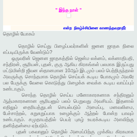
" இந்த நாள் "
என்ற நிகழ்ச்சியினை காணத்தவறாதீர்
தொழில் யோகம்
தொழில் செய்து பிழைப்பவர்களின் ஜனன ஜாதக நிலை
எப்படியிருக்க வேண்டும்?
ஒருவரின் ஜெனன ஜாதகத்தில் ஜென்ம லக்னம், லக்னாதிபதி,
சந்திரன், சூரியன், புதன், குரு ஆகிய கிரகங்கள் பலமாக இருப்பது
மட்டுமின்றி ஜீவன ஸ்தானமான 10ஆம் இடமும் பலம் பெற்றிருந்தால்
அவருக்கு சொந்தமாக தொழில் செய்யக் கூடிய யோகமும் அவரே
பல பேருக்கு வேலை கொடுத்து பிழைக்க வைக்க கூடிய வாய்ப்பும்
உண்டாகும்.
சொந்த தொழில் செய்ய மனோகாரகனாக சந்திரனும்
ஆத்மகாரகனான சூரியனும் பலம் பெறுவது அவசியம். இதனால்
எதிலும் தைரியத்துடன் செயல்படும் அமைப்பு, மனவலிமை,
பேச்சாற்றல், சுறுசுறுப்பாக உழைக்கும் ஆற்றல் போன்ற யாவும்
உண்டாகும். சமுதாயத்தில் பெயர் புகழ் உயரக்கூடிய அளவிற்கு
தனித்தன்மை ஏற்படும்.
புதன் பகவானும் தொழில் அமைப்பிற்கு முக்கிய கிரகமாக