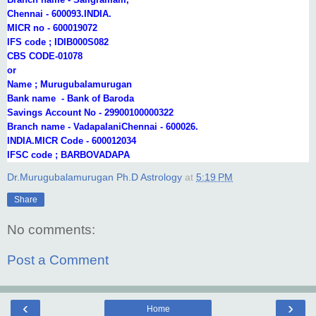
Chennai - 600093.INDIA.
MICR no - 600019072
IFS code ; IDIB000S082
CBS CODE-01078
or
Name ;
Murugubalamurugan
Bank name - Bank of Baroda
Savings Account No - 29900100000322
Branch name - Vadapalani
Chennai - 600026.
INDIA.
MICR Code - 600012034
IFSC code ; BARBOVADAPA
Dr.Murugubalamurugan Ph.D Astrology
at
5:19 PM
Share
No comments:
Post a Comment
‹
›
Home