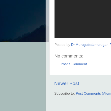
Posted by
Dr.Murugubalamurugan P
No comments:
Post a Comment
Newer Post
Subscribe to:
Post Comments (Atom