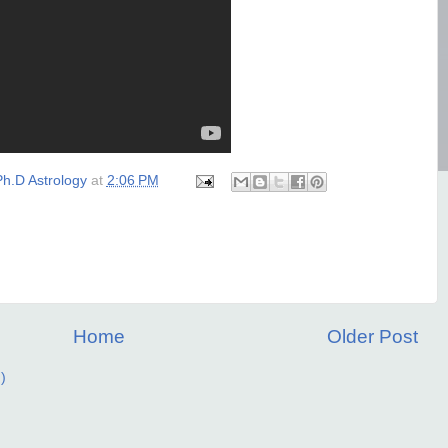
h.D Astrology
at
2:06 PM
Home
Older Post
)