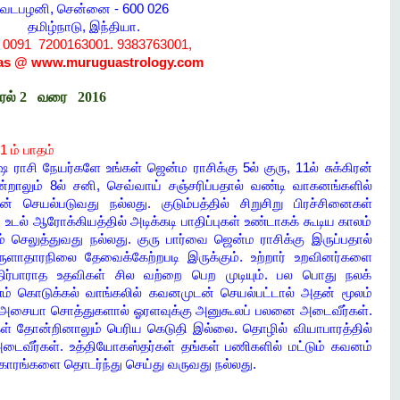
வடபழனி, சென்னை - 600 026
தமிழ்நாடு, இந்தியா.
:
0091 7200163001. 9383763001,
 as @ www.muruguastrology.com
ஏப்ரல் 2 வரை 2016
 ம் பாதம்
ராசி நேயர்களே உங்கள் ஜென்ம ராசிக்கு 5ல் குரு, 11ல் சுக்கிரன்
ன்றாலும் 8ல் சனி, செவ்வாய் சஞ்சரிப்பதால் வண்டி வாகனங்களில்
செயல்படுவது நல்லது. குடும்பத்தில் சிறுசிறு பிரச்சினைகள்
டல் ஆரோக்கியத்தில் அடிக்கடி பாதிப்புகள் உண்டாகக் கூடிய காலம்
செலுத்துவது நல்லது. குரு பார்வை ஜென்ம ராசிக்கு இருப்பதால்
ுளாதாரநிலை தேவைக்கேற்றபடி இருக்கும். உற்றார் உறவினர்களை
ிர்பாராத உதவிகள் சில வற்றை பெற முடியும். பல பொது நலக்
பணம் கொடுக்கல் வாங்கலில் கவனமுடன் செயல்பட்டால் அதன் மூலம்
் அசையா சொத்துகளால் ஓரளவுக்கு அனுகூலப் பலனை அடைவீர்கள்.
னைகள் தோன்றினாலும் பெரிய கெடுதி இல்லை. தொழில் வியாபாரத்தில்
 அடைவீர்கள். உத்தியோகஸ்தர்கள் தங்கள் பணிகளில் மட்டும் கவனம்
ரிகாரங்களை தொடர்ந்து செய்து வருவது நல்லது.