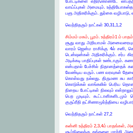
போட்டிகளை எதிர்கொண்டே லாபத்த
வாய்ப்புகள் அமையும். உத்தியோகஸ்த
பளு அதிகரிக்கும். துர்கை வழிபாடு,
வெற்றிதரும் நாட்கள் 30,31,1,2
சிம்மம் மகம், பூரம். உத்திரம்1 ம் பாதம்
சூது வாது அறியாமல் அனைவரையும் 
வாரம் ஜென்ம ராசிக்கு 4ல் சனி, 
டென்ஷன்கள் அதிகரிக்கும். சர்ப கி
அடிக்கடி பாதிப்புகள் உண்டாகும்.
என்பதால் பேச்சில் நிதானத்தைக் கடை
வேண்டிய வரும். பண வரவுகள் தேவைக
கொள்வது நல்லது. திருமண சுப காரி
கொடுக்கல் வாங்கலில் பெரிய தொக
நிறைய போட்டிகள் நிலவும் என்றாலும் 
பெற முடியும். கூட்டாளிகளிடமும் 
குருப்ரீதி தட்சிணாமூர்த்தியை வழிப
வெற்றிதரும் நாட்கள் 27,2
கன்னி உத்திரம் 2,3,4ம் பாதங்கள், அஸ
சூழ்நிலைக்கு தங்களை மாற்றி அம