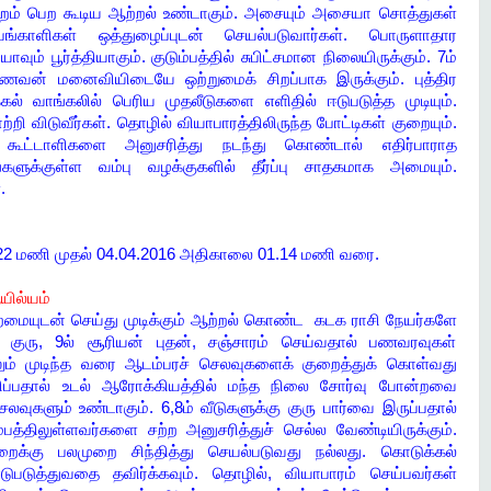
 ஏற்றம் பெற கூடிய ஆற்றல் உண்டாகும். அசையும் அசையா சொத்துகள்
 பங்காளிகள் ஒத்துழைப்புடன் செயல்படுவார்கள். பொருளாதார
ும் பூர்த்தியாகும். குடும்பத்தில் சுபிட்சமான நிலையிருக்கும். 7ம்
கணவன் மனைவியிடையே ஒற்றுமைக் சிறப்பாக இருக்கும். புத்திர
்கல் வாங்கலில் பெரிய முதலீடுகளை எளிதில் ஈடுபடுத்த முடியும்.
்றி விடுவீர்கள். தொழில் வியாபாரத்திலிருந்த போட்டிகள் குறையும்.
். கூட்டாளிகளை அனுசரித்து நடந்து கொண்டால் எதிர்பாராத
்களுக்குள்ள வம்பு வழக்குகளில் தீர்ப்பு சாதகமாக அமையும்.
்.
8.22 மணி முதல் 04.04.2016 அதிகாலை 01.14 மணி வரை.
ஆயில்யம்
 திறமையுடன் செய்து முடிக்கும் ஆற்றல் கொண்ட கடக ராசி நேயர்களே
 குரு, 9ல் சூரியன் புதன், சஞ்சாரம் செய்வதால் பணவரவுகள்
லும் முடிந்த வரை ஆடம்பரச் செலவுகளைக் குறைத்துக் கொள்வது
சரிப்பதால் உடல் ஆரோக்கியத்தில் மந்த நிலை சோர்வு போன்றவை
வுகளும் உண்டாகும். 6,8ம் வீடுகளுக்கு குரு பார்வை இருப்பதால்
்பத்திலுள்ளவர்களை சற்ற அனுசரித்துச் செல்ல வேண்டியிருக்கும்.
ைக்கு பலமுறை சிந்தித்து செயல்படுவது நல்லது. கொடுக்கல்
ுபடுத்துவதை தவிர்க்கவும். தொழில், வியாபாரம் செய்பவர்கள்