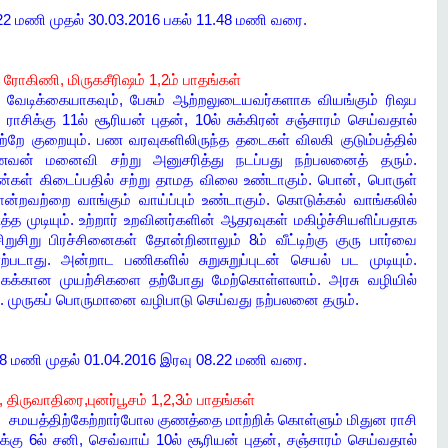
.22 மணி முதல் 30.03.2016 பகல் 11.48 மணி வரை.
 ரோகிணி, மிருகசீரிஷம் 1,2ம் பாதங்கள்
ம், வேடிக்கையாகவும், பேசும் ஆற்றலுடையவர்களாக வியங்கும் ரிஷப
ாசிக்கு 11ல் சூரியன் புதன், 10ல் சுக்கிரன் சஞ்சாரம் செய்வதால்
ற்றே குறையும். பண வரவுகளிலிருந்த தடைகள் விலகி குடும்பத்தில்
ணவன் மனைவி சற்று அனுசரித்து நடப்பது நற்பலனைத் தரும்.
்கள் கிடைப்பதில் சற்று தாமத விலை உண்டாகும். பொன், பொருள்
ோன்றவற்றை வாங்கும் வாய்ப்பும் உண்டாகும். கொடுக்கல் வாங்கலில்
 முடியும். உற்றார் உறவினர்களின் ஆதரவுகள் மகிழ்ச்சியளிப்பதாக
றுசிறு பிரச்சினைகள் தோன்றினாலும் 8ம் வீட்டிற்கு குரு பார்வை
்படாது. அன்றாட பணிகளில் சுறுசுறுப்புடன் செயல் பட முடியும்.
வுகக்கான முயற்சிகளை தற்போது மேற்கொள்ளலாம். அரசு வழியில்
ும். முருகப் பொருமானை வழிபாடு செய்வது நற்பலனை தரும்.
.48 மணி முதல் 01.04.2016 இரவு 08.22 மணி வரை.
, திருவாதிரை,புனர்பூசம் 1,2,3ம் பாதங்கள்
 சமயத்திற்கேற்றார்போல குணத்தை மாற்றிக் கொள்ளும் மிதுன ராசி
கு 6ல் சனி, செவ்வாய் 10ல் சூரியன் புதன், சஞ்சாரம் செய்வதால்