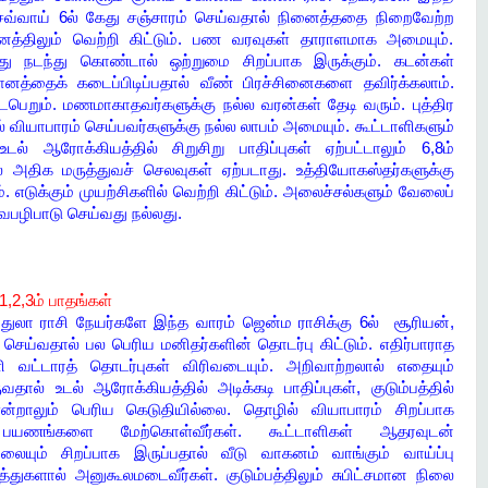
செவ்வாய் 6ல் கேது சஞ்சாரம் செய்வதால் நினைத்ததை நிறைவேற்ற
அனைத்திலும் வெற்றி கிட்டும். பண வரவுகள் தாராளமாக அமையும்.
்து நடந்து கொண்டால் ஒற்றுமை சிறப்பாக இருக்கும். கடன்கள்
நிதானத்தைக் கடைப்பிடிப்பதால் வீண் பிரச்சினைகளை தவிர்க்கலாம்.
ெறும். மணமாகாதவர்களுக்கு நல்ல வரன்கள் தேடி வரும். புத்திர
ல் வியாபாரம் செய்பவர்களுக்கு நல்ல லாபம் அமையும். கூட்டாளிகளும்
ல் ஆரோக்கியத்தில் சிறுசிறு பாதிப்புகள் ஏற்பட்டாலும் 6,8ம்
ால் அதிக மருத்துவச் செலவுகள் ஏற்படாது. உத்தியோகஸ்தர்களுக்கு
. எடுக்கும் முயற்சிகளில் வெற்றி கிட்டும். அலைச்சல்களும் வேலைப்
வபழிபாடு செய்வது நல்லது.
1,2,3ம் பாதங்கள்
லா ராசி நேயர்களே இந்த வாரம் ஜென்ம ராசிக்கு 6ல் சூரியன்,
் செய்வதால் பல பெரிய மனிதர்களின் தொடர்பு கிட்டும். எதிர்பாராத
ி வட்டாரத் தொடர்புகள் விரிவடையும். அறிவாற்றலால் எதையும்
வதால் உடல் ஆரோக்கியத்தில் அடிக்கடி பாதிப்புகள், குடும்பத்தில்
என்றாலும் பெரிய கெடுதியில்லை. தொழில் வியாபாரம் சிறப்பாக
ு பயணங்களை மேற்கொள்வீர்கள். கூட்டாளிகள் ஆதரவுடன்
ையும் சிறப்பாக இருப்பதால் வீடு வாகனம் வாங்கும் வாய்ப்பு
ுகளால் அனுகூலமடைவீர்கள். குடும்பத்திலும் சுபிட்சமான நிலை