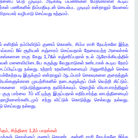
ினைப் பெற முடியும். அடிக்கடி பயணங்கள் மேற்கொள்ள கூடிய
ர்கள் பணிகளில் நிம்மதியுடன் செயல்பட முடியும் என்றாலும் வேலைப்
 விநாயகர் வழிபாடு செய்வது உத்தமம்.
எளிதில் நம்பிவிடும் குணம் கொண்ட சிம்ம ராசி நேயர்களே இந்த
செவ்வாய் 8ல் சூரியன் சஞ்சாரம் செய்வதால் தேவையற்ற அலைச்சல்
ரகங்களான ராகு கேது 1,7&ல் சஞ்சரிப்பதால் உடல் ஆரோக்கியத்தில்
 கணவன் மனைவியிடையே கருத்து வேறுபாடுகள் உண்டாகக் கூடிய நேரம்
ப்பிடிப்பது நல்லது. உற்றார் உறவினர்களையும் அனுசரித்துச் செல்ல
்கேற்றபடி இருக்கும் என்றாலும் ஆடம்பரச் செலவுகளை குறைத்துக்
யங்களுக்கான முயற்சிகளில் தடைகளுக்குப் பின் வெற்றி கிட்டும்.
ைகளை ஈடுபடுத்துவதை தவிர்க்கவும். தொழில் வியாபாரத்திலும்
குரு பார்வை 7ம் வீட்டிற்கு இருப்பதால் எதிர்பார்த்த லாபத்தினையும்
தொழிலாளர்களிடமும் சற்று விட்டுக் கொடுத்து செல்வது நல்லது.
ாடு செய்வது நல்லது.
்தம், சித்திரை 1,2ம் பாதங்கள்
ைத்துக் கொள்ளும் குணம் கொண்ட கன்னி ராசி நேயர்களே இந்த