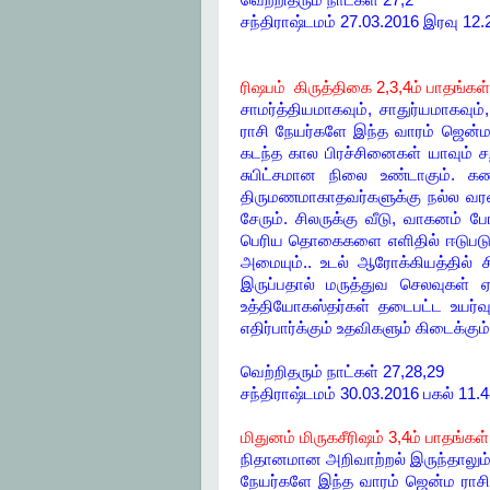
வெற்றிதரும் நாட்கள் 27,2
சந்திராஷ்டமம் 27.03.2016 இரவு 12
ரிஷபம் கிருத்திகை 2,3,4ம் பாதங்கள்
சாமர்த்தியமாகவும், சாதுர்யமாகவு
ராசி நேயர்களே இந்த வாரம் ஜென்ம ர
கடந்த கால பிரச்சினைகள் யாவும் ச
சுபிட்சமான நிலை உண்டாகும். க
திருமணமாகாதவர்களுக்கு நல்ல வரன
சேரும். சிலருக்கு வீடு, வாகனம் ப
பெரிய தொகைகளை எளிதில் ஈடுபடுத்த
அமையும்.. உடல் ஆரோக்கியத்தில் சி
இருப்பதால் மருத்துவ செலவுகள் ஏற
உத்தியோகஸ்தர்கள் தடைபட்ட உயர்
எதிர்பார்க்கும் உதவிகளும் கிடைக்க
வெற்றிதரும் நாட்கள் 27,28,29
சந்திராஷ்டமம் 30.03.2016 பகல் 11
மிதுனம் மிருகசீரிஷம் 3,4ம் பாதங்கள்
நிதானமான அறிவாற்றல் இருந்தாலும்
நேயர்களே இந்த வாரம் ஜென்ம ராசிக்