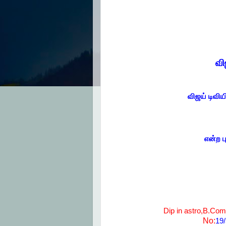
வி
விஜய் டிவி
என்ற 
Dip in astro,B.Com.,B.L
No:
19