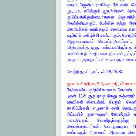
வாரம் ஜென்ம ராசிக்கு 3ல் சனி, 
முடியும். எடுக்கும் முயற்சிகள் 
குடும்பத்திலுள்ளவர்களை அனுசரித
நிவர்த்தியாகும். பேச்சில் சற்று 
கொடுக்கல் வாங்கலும் சரளமாக நடைப
வழியில் மகிழ்ச்சி உண்டாகும். தொழி
அனுகூலமாகச் செயல்படுவார்கள். உட
வீடுகளுக்கு குரு பார்வையிருப்பத
பணியில் நிம்மதியான நிலையிருக்கும்
பளுவும் குறையும். சிவ பொருமானை 
வெற்றிதரும் நாட்கள் 28,29,30
துலாம் சித்திரை3,4, சுவாதி, விசாகம்
நேர்மையே குறிக்கோளாக கொண்ட து
புதன் 11ல் குரு ராகு கேது சஞ்சாரம
உதவிகள் கிடைக்கப் பெறும். வெள
சாதிப்பீர்கள். ஏழுரைச் சனி தொடரு
நிம்மதிக் குறைவுகள் தோன்றும் 
நடைபெறும். வெளியூர்களுக்க
செயல்படுவார்கள். பொருளாதார நில
உண்டாகும். அசையும் அசையா சொத்த