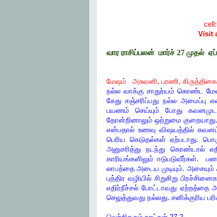
cell
Visit
வார ராசிப்பலன் மார்ச் 27 முதல் 
மேஷம் அசுவனி, பரணி, கிருத்திகை1
நல்ல வாக்கு சாதுர்யம் கொண்ட மேஷ 
கேது சஞ்சரிப்பது நல்ல அமைப்பு எ
பயணம் செய்யும் போது கவனமுடன் 
தோன்றினாலும் ஒற்றுமை குறையாது. உ
என்பதால் உணவு விஷயத்தில் கவனம் 
பெரிய கெடுதல்கள் ஏற்படாது. பொர
அனுசரித்து நடந்து கொண்டால் எத
காரியங்களிலும் ஈடுபடுவீர்கள். 
லாபத்தை அடைய முடியும். அசையும
புத்திர வழியில் சிறுசிறு பிரச்சி
எதிர்நீச்சல் போட்டாவது ஏற்றத்தை
செலுத்துவது நல்லது. சனிக்குரிய ப