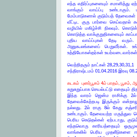
எந்த எதிர்ப்புகளையும் சமாளித்து
வாங்கும் வாய்ப்பு உண்டாகும்.
மேம்பாடுகளால் குடும்பத் தேவைகள் யாவ
வீட்டிட குரு பார்வை செய்வதால் 
வழியில் மகிழ்ச்சி நிலவும். கொடுக
கொடுத்த வாக்குறுதிகளையும் காப்பாற
புதிய வாய்ப்புகள் தேடி வரும
அனுகூலங்களைப் பெறுவீர்கள். உங
உத்தியோகஸ்தர்கள் உயர்வடைவார்கள
வெற்றிதரும் நாட்கள் 28,29,30,31,1
சந்திராஷ்டமம் 01.04.2016 இரவு 0
கடகம் புனர்பூசம் 4ம் பாதம், பூசம், 
சுறுசுறுப்பாக செயல்பட்டு எதையும்
இந்த வாரம் ஜென்ம ராசிக்கு 2ல்
தேவைக்கேற்றபடி இருக்கும் என்றா
நல்லது. 2ல் ராகு 8ல் கேது சஞ்
உண்டாகும். தேவையற்ற மருத்துவ செல
பெரிய கெடுதல்கள் ஏற்படாது, குடும
எந்தவொரு காரியத்தையும் ஒருமுற
வாங்கலில் பெரிய முதலீடுகளை ஈட