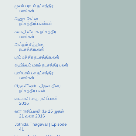
மூலம் புராடம் நட்சத்திர
பலன்கள்
அனுச.கேட்டை
நட்சத்திரப்பலன்கள்
சுவாதி விசாக நட்சத்திர
பலன்கள்
அஸ்தம் சித்திரை
நடசத்திரபலன்
புரம் உத்திர நடசத்திரபலன்
ஆயி்ல்யம் மகம் நடசத்திர பலன்
புனா்புசம் புச நட்சத்திர
பலன்கள்
மிருகசீாிஷம் . திருவாதிரை
நட்சத்திர பலன்
வைகாசி மாத ராசிப்பலன் -
2016
வார ராசிப்பலன் மே 15 முதல்
21 வரை 2016
Jothida Thagaval | Episode
41