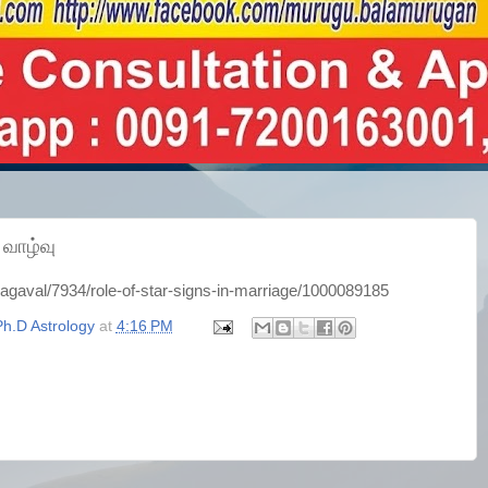
வாழ்வு
thagaval/7934/role-of-star-signs-in-marriage/1000089185
h.D Astrology
at
4:16 PM