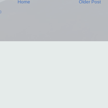
Home
Older Post
)