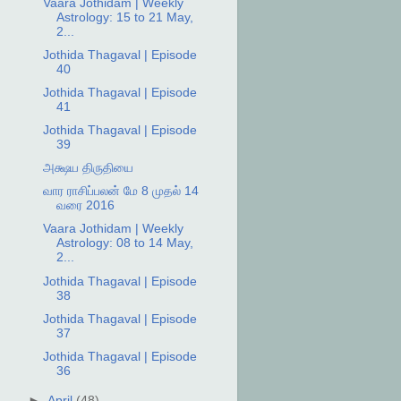
Vaara Jothidam | Weekly
Astrology: 15 to 21 May,
2...
Jothida Thagaval | Episode
40
Jothida Thagaval | Episode
41
Jothida Thagaval | Episode
39
அக்ஷய திருதியை
வார ராசிப்பலன் மே 8 முதல் 14
வரை 2016
Vaara Jothidam | Weekly
Astrology: 08 to 14 May,
2...
Jothida Thagaval | Episode
38
Jothida Thagaval | Episode
37
Jothida Thagaval | Episode
36
►
April
(48)