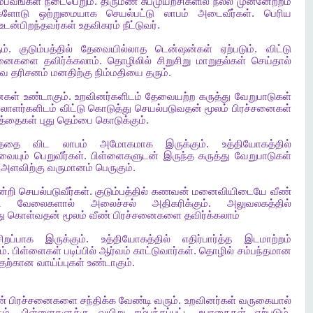
ம்பவங்கள்
நடைபெறும்
.
திருமண
சுபமுயற்சிகளில்
நல்ல
முன்னேற்றம்
ிகளோடு
ஒற்றுமையாக
செயல்பட்டு
லாபம்
அடைவீர்கள்
.
பெரிய
உடன்பிறந்தவர்கள்
உதவிகரம்
நீட்டுவர்
.
ம்
.
குடும்பத்தில்
தேவையில்லாத
டென்ஷன்கள்
ஏற்படும்
.
விட்டு
்சனைகளை
தவிர்க்கலாம்
.
தொழிலில்
சிறுசிறு
மாறுதல்கள்
செய்தால்
்வ
தரிசனம்
மனதிற்கு
நிம்மதியை
தரும்
.
ைகள்
உண்டாகும்
.
உறவினர்களிடம்
தேவையற்ற
கருத்து
வேறுபாடுகள்
லாளர்களிடம்
விட்டு
கொடுத்து
செயல்படுவதன்
மூலம்
பிரச்சனைகள்
்த்தைகள்
புது
தெம்பை
கொடுக்கும்
.
த்ததை
விட
லாபம்
அமோகமாக
இருக்கும்
.
உத்தியோகத்தில்
ையும்
பெறுவீர்கள்
.
பிள்ளைகளுடன்
இருந்த
கருத்து
வேறுபாடுகள்
அளவிற்கு
வருமானம்
பெருகும்
.
ின்றி
செயல்படுவீர்கள்
.
குடும்பத்தில்
கணவன்
மனைவியிடையே
வீண்
ி
வேலைகளால்
அலைச்சல்
அதிகரிக்கும்
.
அலுவலகத்தில்
ு
கொள்வதன்
மூலம்
வீண்
பிரச்சனைகளை
தவிர்க்கலாம்
சிறப்பாக
இருக்கும்
.
உத்தியோகத்தில்
எதிர்பார்த்த
இடமாற்றம்
ம்
.
பிள்ளைகள்
படிப்பில்
ஆர்வம்
காட்டுவார்கள்
.
தொழில்
சம்பந்தமான
தற்கான
வாய்ப்புகள்
உண்டாகும்
.
ண்
பிரச்சனைகளை
சந்திக்க
வேண்டி
வரும்
.
உறவினர்கள்
வருகையால்
ம்
.
பிள்ளைகளுக்கு
வயிறு
சம்பந்தப்பட்ட
உபாதைகள்
ஏற்படும்
.