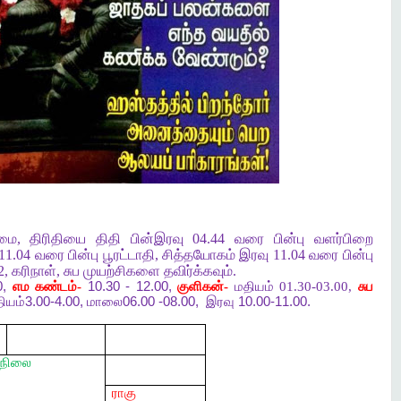
ழமை
,
திரிதியை
திதி
பின்இரவு
04.44
வரை
பின்பு
வளர்பிறை
11.04
வரை
பின்பு
பூரட்டாதி
,
சித்தயோகம்
இரவு
11.04
வரை
பின்பு
2,
கரிநாள்
,
சுப
முயற்சிகளை
தவிர்க்கவும்
.
0,
எம
கண்டம்-
10.30 - 12.00,
குளிகன்-
மதியம் 01.30-03.00,
சுப
ியம்
3.00-4.00,
மாலை
06.00 -08.00,
இரவு
10.00-11.00.
நிலை
ராகு