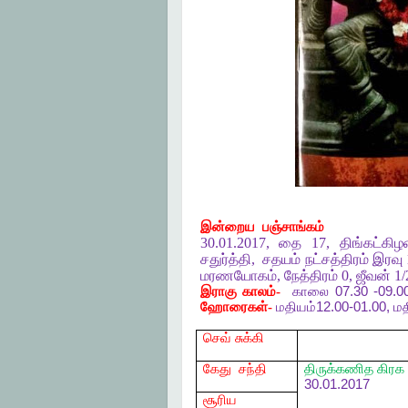
இன்றைய
பஞ்சாங்கம்
30.01.2017,
தை
17,
திங்கட்கி
சதுர்த்தி
,
சதயம்
நட்சத்திரம்
இரவு
மரணயோகம்
,
நேத்திரம்
0,
ஜீவன்
1/
இராகு
காலம்-
காலை
07.30 -09.0
ஹோரைகள்-
மதியம்
12.00-01.00,
மத
செவ்
சுக்கி
கேது
சந்தி
திருக்கணித
கிரக
30.01.2017
சூரிய