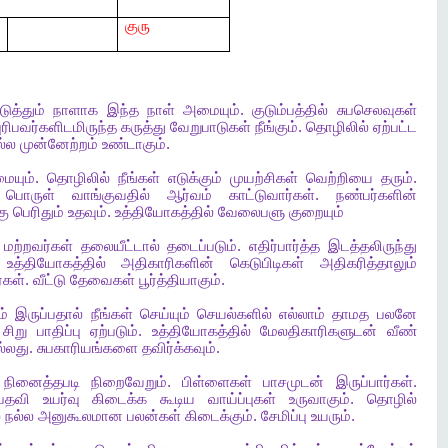
குரு
ுத்தும்
நாளாக
இந்த
நாள்
அமையும்
.
குடும்பத்தில்
சுபசெலவுகள்
ரிபவர்களிடமிருந்த
கருத்து
வேறுபாடுகள்
நீங்கும்
.
தொழிலில்
ஏற்பட்ட
ல்ல
முன்னேற்றம்
உண்டாகும்
.
ையும்
.
தொழிலில்
நீங்கள்
எடுக்கும்
முயற்சிகள்
வெற்றியை
தரும்
.
பொருள்
வாங்குவதில்
ஆர்வம்
காட்டுவார்கள்
.
நண்பர்களின்
கு
பெரிதும்
உதவும்
.
உத்தியோகத்தில்
வேலைபளு
குறையும்
மற்றவர்கள்
தலையீட்டால்
தடைப்படும்
.
எதிர்பார்த்த
இடத்தலிருந்து
.
உத்தியோகத்தில்
அதிகாரிகளின்
கெடுபிடிகள்
அதிகரித்தாலும்
்கள்
.
வீட்டு
தேவைகள்
பூர்த்தியாகும்
.
ம்
இருப்பதால்
நீங்கள்
செய்யும்
செயல்களில்
எல்லாம்
தாமத
பலனே
சிறு
பாதிப்பு
ஏற்படும்
.
உத்தியோகத்தில்
மேலதிகாரிகளுடன்
வீண்
ல்லது
.
சுபகாரியங்களை
தவிர்க்கவும்
.
நினைத்தபடி
நிறைவேறும்
.
பிள்ளைகள்
பாசமுடன்
இருப்பார்கள்
.
பதவி
உயர்வு
கிடைக்க
கூடிய
வாய்ப்புகள்
உருவாகும்
.
தொழில்
்
நல்ல
அனுகூலமான
பலன்கள்
கிடைக்கும்
.
சேமிப்பு
உயரும்
.