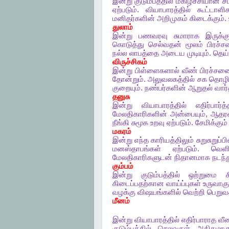
இன்று
குடும்பத்தில்
மகிழ்ச்சியான
ச
ஏற்படும்
.
வியாபாரத்தில்
கூட்டாள
மனிதர்களின்
அறிமுகம்
கிடைக்கும்
.
துலாம்
இன்று
பணவரவு
சுமாராக
இருக்கு
கொடுத்து
செல்வதன்
மூலம்
பிரச
நல்ல
லாபத்தை
அடைய
முடியும்
.
தெய
விருச்சிகம்
இன்று
பிள்ளைகளால்
வீண்
பிரச்சன
தோன்றும்
.
அலுவலகத்தில்
சக
தொழி
குறையும்
.
நண்பர்களின்
ஆறுதல்
வார
தனுசு
இன்று
வியாபாரத்தில்
எதிர்பார்
மேலதிகாரிகளின்
அன்பையும்
,
ஆதரவ
நீங்கி
சுமூக
உறவு
ஏற்படும்
.
சேமிக்கும்
மகரம்
இன்று
எந்த
காரியத்திலும்
சுறுசுறுப்ப
மனஸ்தாபங்கள்
ஏற்படும்
.
வெள
மேலதிகாரிகளுடன்
நிதானமாக
நடந்த
கும்பம்
இன்று
குடும்பத்தில்
ஒற்றுமை
கிடைப்பதற்கான
வாய்ப்புகள்
உருவாகு
வழக்கு
விஷயங்களில்
வெற்றி
பெறுவ
மீனம்
இன்று
வியாபாரத்தில்
எதிர்பாராத
வீ
குடும்பத்தில்
செலவுகள்
அதிகமாகு