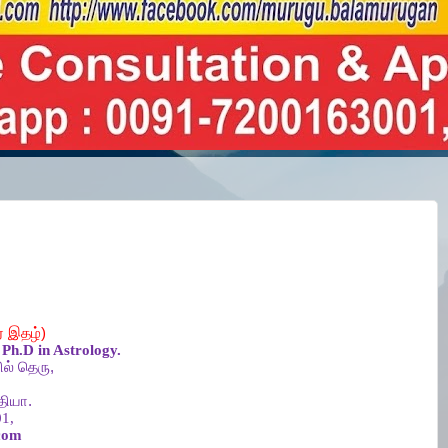
ர
இதழ்
)
Ph.D in Astrology.
ல்
தெரு
,
தியா
.
1,
com