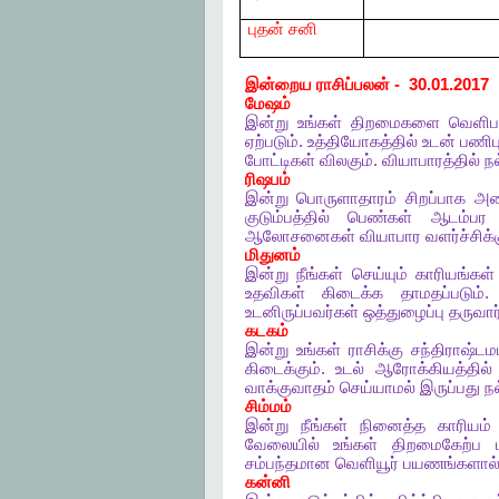
புதன் சனி
இன்றைய
ராசிப்பலன்
- 30.01.2017
மேஷம்
இன்று
உங்கள்
திறமைகளை
வெளிபட
ஏற்படும்
.
உத்தியோகத்தில்
உடன்
பணிபு
போட்டிகள்
விலகும்
.
வியாபாரத்தில்
ந
ரிஷபம்
இன்று
பொருளாதாரம்
சிறப்பாக
அம
குடும்பத்தில்
பெண்கள்
ஆடம்பர
ஆலோசனைகள்
வியாபார
வளர்ச்சிக்
மிதுனம்
இன்று
நீங்கள்
செய்யும்
காரியங்கள்
உதவிகள்
கிடைக்க
தாமதப்படும்
உடனிருப்பவர்கள்
ஒத்துழைப்பு
தருவார
கடகம்
இன்று
உங்கள்
ராசிக்கு
சந்திராஷ்டம
கிடைக்கும்
.
உடல்
ஆரோக்கியத்தில்
வாக்குவாதம்
செய்யாமல்
இருப்பது
ந
சிம்மம்
இன்று
நீங்கள்
நினைத்த
காரியம்
வேலையில்
உங்கள்
திறமைகேற்ப
சம்பந்தமான
வெளியூர்
பயணங்களால
கன்னி