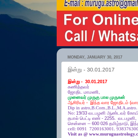
MONDAY, JANUARY 30, 2017
இன்று - 30.01.2017
இன்று
- 30.01.2017
கணித்தவர்
ஜோதிட
மாமணி
,
முனைவர்
முருகு
பால
முருகன்
ஆசிரியர்
-
இந்த
வார
ஜோதிடம்
(
வா
Dip in astro,B.Com.,B.L.,M.A.astro.
No:
19/33
வடபழனி
ஆண்டவர்
கோயி
தபால்
பெட்டி
எண்
- 2255.
வடபழனி
,
சென்னை
-- 600 026
தமிழ்நாடு
,
இந்
cell:
0091 7200163001. 938376300
Visit as @ www.muruguastrology.