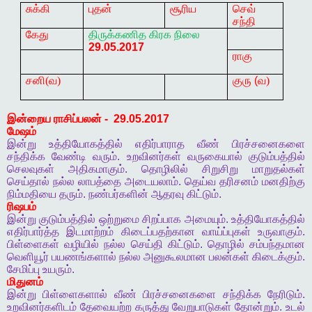
சுக்கி
புதன்
சூரிய
செவ்
சந்தி
கேது
திருக்கணித
கிரக
நிலை
29.05.2017
ராகு
சனி(வ)
குரு
(
வ)
இன்றைய
ராசிப்பலன்
- 29.05.2017
மேஷம்
இன்று
உத்தியோகத்தில்
எதிர்பாராத
வீண்
பிரச்சனைகளை
சந்திக்க
வேண்டி
வரும்
.
உறவினர்கள்
வருகையால்
குடும்பத்தில்
செலவுகள்
அதிகமாகும்
.
தொழிலில்
சிறுசிறு
மாறுதல்கள்
செய்தால்
நல்ல
லாபத்தை
அடையலாம்
.
தெய்வ
தரிசனம்
மனதிற்கு
நிம்மதியை
தரும்
.
நண்பர்களின்
ஆதரவு
கிட்டும்
.
ரிஷபம்
இன்று
குடும்பத்தில்
ஒற்றுமை
சிறப்பாக
அமையும்
.
உத்தியோகத்தில்
எதிர்பார்த்த
இடமாற்றம்
கிடைப்பதற்கான
வாய்ப்புகள்
உருவாகும்
.
பிள்ளைகள்
வழியில்
நல்ல
செய்தி
கிட்டும்
.
தொழில்
சம்பந்தமான
வெளியூர்
பயணங்களால்
நல்ல
அனுகூலமான
பலன்கள்
கிடைக்கும்
.
சேமிப்பு
உயரும்
.
மிதுனம்
இன்று
பிள்ளைகளால்
வீண்
பிரச்சனைகளை
சந்திக்க
நேரிடும்
.
உறவினர்களிடம்
தேவையற்ற
கருத்து
வேறுபாடுகள்
தோன்றும்
.
உடல்