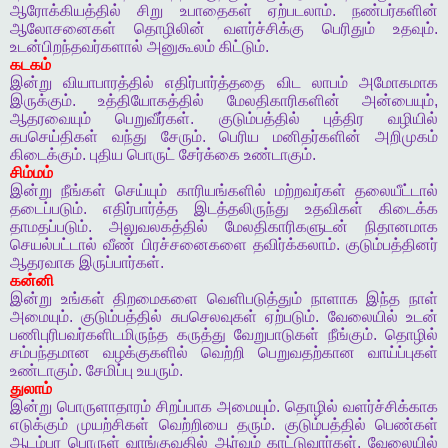
ஆரோக்கியத்தில்
சிறு
உபாதைகள்
ஏற்படலாம்
.
நண்பர்களின்
ஆலோசனைகள்
தொழிலின்
வளர்ச்சிக்கு
பெரிதும்
உதவும்
.
உடன்பிறந்தவர்களால்
அனுகூலம்
கிட்டும்
.
கடகம்
இன்று
வியாபாரத்தில்
எதிர்பார்த்ததை
விட
லாபம்
அமோகமாக
இருக்கும்
.
உத்தியோகத்தில்
மேலதிகாரிகளின்
அன்பையும்
,
ஆதரவையும்
பெறுவீர்கள்
.
குடும்பத்தில்
புத்திர
வழியில்
சுபசெய்திகள்
வந்து
சேரும்
.
பெரிய
மனிதர்களின்
அறிமுகம்
கிடைக்கும்
.
புதிய
பொருட்
சேர்க்கை
உண்டாகும்
.
சிம்மம்
இன்று
நீங்கள்
செய்யும்
காரியங்களில்
மற்றவர்கள்
தலையீட்டால்
தடைப்படும்
.
எதிர்பார்த்த
இடத்தலிருந்து
உதவிகள்
கிடைக்க
தாமதப்படும்
.
அலுவலகத்தில்
மேலதிகாரிகளுடன்
நிதானமாக
செயல்பட்டால்
வீண்
பிரச்சனைகளை
தவிர்க்கலாம்
.
குடும்பத்தினர்
ஆதரவாக
இருப்பார்கள்
.
கன்னி
இன்று
உங்கள்
திறமைகளை
வெளிபடுத்தும்
நாளாக
இந்த
நாள்
அமையும்
.
குடும்பத்தில்
சுபசெலவுகள்
ஏற்படும்
.
வேலையில்
உடன்
பணிபுரிபவர்களிடமிருந்த
கருத்து
வேறுபாடுகள்
நீங்கும்
.
தொழில்
சம்பந்தமான
வழக்குகளில்
வெற்றி
பெறுவதற்கான
வாய்ப்புகள்
உண்டாகும்
.
சேமிப்பு
உயரும்
.
துலாம்
இன்று
பொருளாதாரம்
சிறப்பாக
அமையும்
.
தொழில்
வளர்ச்சிக்காக
எடுக்கும்
முயற்சிகள்
வெற்றியை
தரும்
.
குடும்பத்தில்
பெண்கள்
ஆடம்பர
பொருள்
வாங்குவதில்
ஆர்வம்
காட்டுவார்கள்
.
வேலையில்