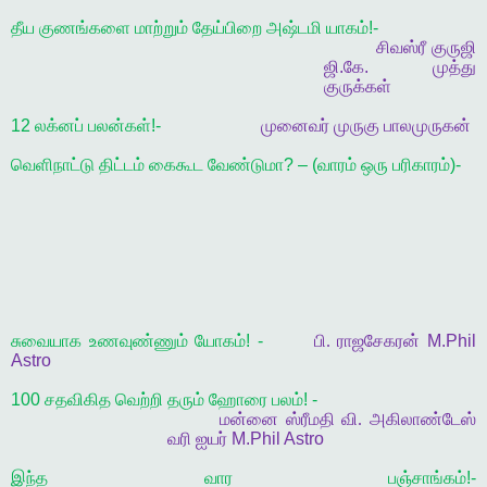
தீய குணங்களை மாற்றும் தேய்பிறை அஷ்டமி யாகம்!-
சிவஸ்ரீ குருஜி
ஜி.கே. முத்து
குருக்கள்
12 லக்னப் பலன்கள்!-
முனைவர்
முருகு
பாலமுருகன்
வெளிநாட்டு திட்டம் கைகூட வேண்டுமா? – (வாரம் ஒரு பரிகாரம்)-
சுவையாக உணவுண்ணும் யோகம்! -
பி
.
ராஜசேகரன் M.Phil
Astro
100 சதவிகித வெற்றி தரும் ஹோரை பலம்! -
மன்னை
ஸ்ரீமதி
வி
.
அகிலாண்டேஸ்
வரி
ஐயர் M.Phil Astro
இந்த வார பஞ்சாங்கம்!-