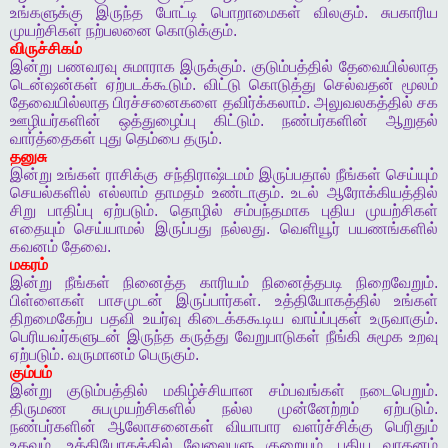
உங்களுக்கு
இருந்த
போட்டி
பொறாமைகள்
விலகும்
.
சுபகாரிய
முயற்சிகள்
நற்பலனை
கொடுக்கும்
.
விருச்சிகம்
இன்று
பணவரவு
சுமாராக
இருக்கும்
.
குடும்பத்தில்
தேவையில்லாத
டென்ஷன்கள்
ஏற்படக்கூடும்
.
விட்டு
கொடுத்து
செல்வதன்
மூலம்
தேவையில்லாத
பிரச்சனைகளை
தவிர்க்கலாம்
.
அலுவலகத்தில்
சக
ஊழியர்களின்
ஒத்துழைப்பு
கிட்டும்
.
நண்பர்களின்
ஆறுதல்
வார்த்தைகள்
புது
தெம்பை
தரும்
.
தனுசு
இன்று
உங்கள்
ராசிக்கு
சந்திராஷ்டமம்
இருப்பதால்
நீங்கள்
செய்யும்
செயல்களில்
எல்லாம்
தாமதம்
உண்டாகும்
.
உடல்
ஆரோக்கியத்தில்
சிறு
பாதிப்பு
ஏற்படும்
.
தொழில்
சம்பந்தமாக
புதிய
முயற்சிகள்
எதையும்
செய்யாமல்
இருப்பது
நல்லது
.
வெளியூர்
பயணங்களில்
கவனம்
தேவை
.
மகரம்
இன்று
நீங்கள்
நினைத்த
காரியம்
நினைத்தபடி
நிறைவேறும்
.
பிள்ளைகள்
பாசமுடன்
இருப்பார்கள்
.
உத்தியோகத்தில்
உங்கள்
திறமைகேற்ப
பதவி
உயர்வு
கிடைக்ககூடிய
வாய்ப்புகள்
உருவாகும்
.
பெரியவர்களுடன்
இருந்த
கருத்து
வேறுபாடுகள்
நீங்கி
சுமூக
உறவு
ஏற்படும்
.
வருமானம்
பெருகும்
.
கும்பம்
இன்று
குடும்பத்தில்
மகிழ்ச்சியான
சம்பவங்கள்
நடைபெறும்
.
திருமண
சுபமுயற்சிகளில்
நல்ல
முன்னேற்றம்
ஏற்படும்
.
நண்பர்களின்
ஆலோசனைகள்
வியாபார
வளர்ச்சிக்கு
பெரிதும்
உதவும்
.
உத்தியோகத்தில்
வேலைபளு
குறையும்
.
புதிய
வாகனம்