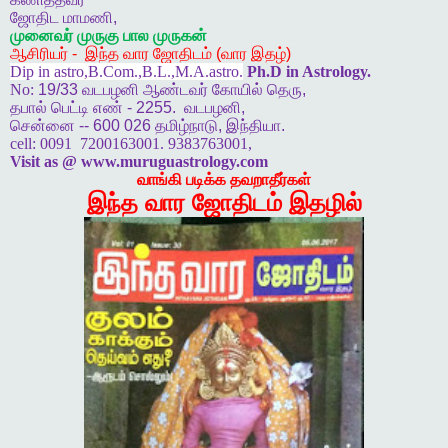
ஜோதிட
மாமணி
,
முனைவர்
முருகு
பால
முருகன்
ஆசிரியர்
-
இந்த
வார
ஜோதிடம்
(
வார
இதழ்
)
Dip in astro,B.Com.,B.L.,M.A.astro.
Ph.D in Astrology.
No:
19/33
வடபழனி
ஆண்டவர்
கோயில்
தெரு
,
தபால்
பெட்டி
எண்
- 2255.
வடபழனி
,
சென்னை
-- 600 026
தமிழ்நாடு
,
இந்தியா
.
cell:
0091 7200163001. 9383763001,
Visit as @ www.muruguastrology.com
வாங்கி படிக்க தவறாதீர்கள்
இந்த வார ஜோதிடம் இதழில்