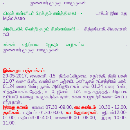
-
முனைவர்
முருகு
பாலமுருகன்
விஷக் கன்னியர் பிறக்கும் கார்த்திகை
!--
-
-
டாக்டர்
இரா
.
ரகு
M,Sc Astro
அரசியலில் வெற்றி தரும் சின்னங்கள்! –
சித்தயோகி சிவதாசன்
ரவி
உங்கள் எதிர்கால ஜோதிட வழிகாட்டி! -
-
முனைவர்
முருகு
பாலமுருகன்
இன்றைய
பஞ்சாங்கம்
29-05-2017,
வைகாசி
-15,
திங்கட்கிழமை
,
சதுர்த்தி
திதி
பகல்
11.07
வரை
பின்பு
வளர்பிறை
பஞ்சமி
.
புனர்பூசம்
நட்சத்திரம்
பகல்
01.24
வரை
பின்பு
பூசம்
.
அமிர்தயோகம்
பகல்
01.24
வரை
பின்பு
சித்தயோகம்
.
நேத்திரம்
- 0,
ஜீவன்
- 1/2.
மாத
சதுர்த்தி
.
விநாயக
வழிபாடு
நல்லது
.
சுபமுகூர்த்த
நாள்
.
சகல
சுபமுயற்சிகளை
செய்ய
ஏற்ற
நாள்
.
இராகு
காலம்-
காலை
07.30 -09.00,
எம
கண்டம்-
10.30 - 12.00,
குளிகன்-
மதியம் 01.30-03.00,
சுப
ஹோரைகள்-
மதியம்
12.00-
01.00,
மதியம்
3.00-4.00,
மாலை
06.00 -08.00,
இரவு
10.00-
11.00.