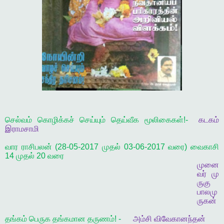
செல்வம் கொழிக்கச் செய்யும் தெய்வீக மூலிகைகள்!-
கடகம்
இராமசாமி
வார ராசிபலன் (28-05-2017 முதல் 03-06-2017 வரை) வைகாசி
14 முதல் 20 வரை
முனை
வர்
மு
ருகு
பாலமு
ருகன்
தங்கம் பெருக தங்கமான தருணம்! -
அம்சி விவேகானந்தன்