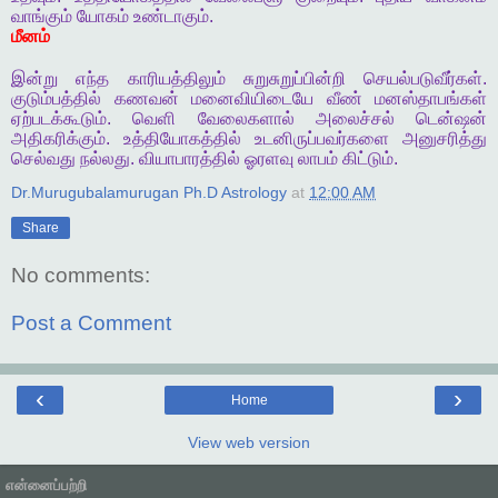
வாங்கும்
யோகம்
உண்டாகும்
.
மீனம்
இன்று
எந்த
காரியத்திலும்
சுறுசுறுப்பின்றி
செயல்படுவீர்கள்
.
குடும்பத்தில்
கணவன்
மனைவியிடையே
வீண்
மனஸ்தாபங்கள்
ஏற்படக்கூடும்
.
வெளி
வேலைகளால்
அலைச்சல்
டென்ஷன்
அதிகரிக்கும்
.
உத்தியோகத்தில்
உடனிருப்பவர்களை
அனுசரித்து
செல்வது
நல்லது
.
வியாபாரத்தில்
ஓரளவு
லாபம்
கிட்டும்
.
Dr.Murugubalamurugan Ph.D Astrology
at
12:00 AM
Share
No comments:
Post a Comment
‹
›
Home
View web version
என்னைப்பற்றி