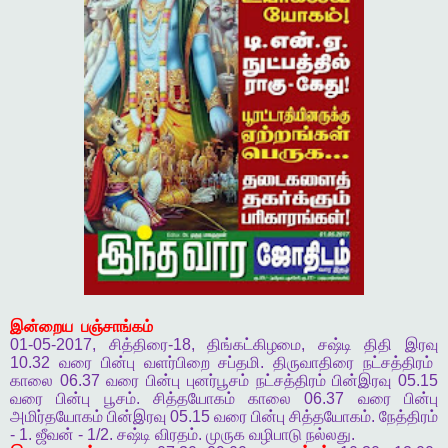
இன்றைய
பஞ்சாங்கம்
01-05-2017,
சித்திரை
-18,
திங்கட்கிழமை
,
சஷ்டி
திதி
இரவு
10.32
வரை
பின்பு
வளர்பிறை
சப்தமி
.
திருவாதிரை
நட்சத்திரம்
காலை
06.37
வரை
பின்பு
புனர்பூசம்
நட்சத்திரம்
பின்இரவு
05.15
வரை
பின்பு
பூசம்
.
சித்தயோகம்
காலை
06.37
வரை
பின்பு
அமிர்தயோகம்
பின்இரவு
05.15
வரை
பின்பு
சித்தயோகம்
.
நேத்திரம்
- 1.
ஜீவன்
- 1/2.
சஷ்டி
விரதம்
.
முருக
வழிபாடு
நல்லது
.