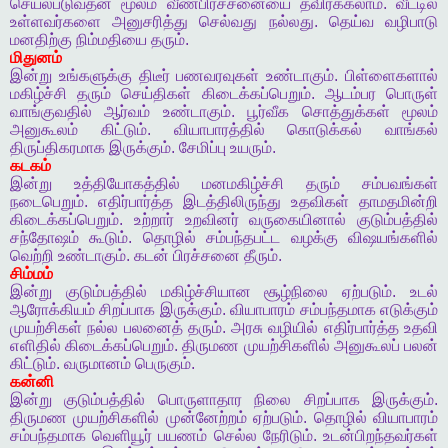
செயல்படுவதன்
மூலம்
வீண்பிரச்சனையை
தவிர்க்கலாம்
.
வீட்டில்
உள்ளவர்களை
அனுசரித்து
செல்வது
நல்லது
.
தெய்வ
வழிபாடு
மனதிற்கு
நிம்மதியை
தரும்
.
மிதுனம்
இன்று
உங்களுக்கு
திடீர்
பணவரவுகள்
உண்டாகும்
.
பிள்ளைகளால்
மகிழ்ச்சி
தரும்
செய்திகள்
கிடைக்கப்பெறும்
.
ஆடம்பர
பொருள்
வாங்குவதில்
ஆர்வம்
உண்டாகும்
.
பூர்வீக
சொத்துக்கள்
மூலம்
அனுகூலம்
கிட்டும்
.
வியாபாரத்தில்
கொடுக்கல்
வாங்கல்
திருப்திகரமாக
இருக்கும்
.
சேமிப்பு
உயரும்
.
கடகம்
இன்று
உத்தியோகத்தில்
மனமகிழ்ச்சி
தரும்
சம்பவங்கள்
நடைபெறும்
.
எதிர்பார்த்த
இடத்திலிருந்து
உதவிகள்
தாமதமின்றி
கிடைக்கப்பெறும்
.
உற்றார்
உறவினர்
வருகையினால்
குடும்பத்தில்
சந்தோஷம்
கூடும்
.
தொழில்
சம்பந்தபட்ட
வழக்கு
விஷயங்களில்
வெற்றி
உண்டாகும்
.
கடன்
பிரச்சனை
தீரும்
.
சிம்மம்
இன்று
குடும்பத்தில்
மகிழ்ச்சியான
சூழ்நிலை
ஏற்படும்
.
உடல்
ஆரோக்கியம்
சிறப்பாக
இருக்கும்
.
வியாபாரம்
சம்பந்தமாக
எடுக்கும்
முயற்சிகள்
நல்ல
பலனைத்
தரும்
.
அரசு
வழியில்
எதிர்பார்த்த
உதவி
எளிதில்
கிடைக்கப்பெறும்
.
திருமண
முயற்சிகளில்
அனுகூலப்
பலன்
கிட்டும்
.
வருமானம்
பெருகும்
.
கன்னி
இன்று
குடும்பத்தில்
பொருளாதார
நிலை
சிறப்பாக
இருக்கும்
.
திருமண
முயற்சிகளில்
முன்னேற்றம்
ஏற்படும்
.
தொழில்
வியாபாரம்
சம்பந்தமாக
வெளியூர்
பயணம்
செல்ல
நேரிடும்
.
உடன்பிறந்தவர்கள்