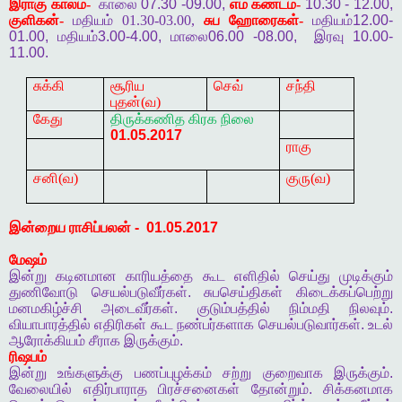
இராகு
காலம்-
காலை
07.30 -09.00,
எம
கண்டம்-
10.30 - 12.00,
குளிகன்-
மதியம் 01.30-03.00,
சுப
ஹோரைகள்-
மதியம்
12.00-
01.00,
மதியம்
3.00-4.00,
மாலை
06.00 -08.00,
இரவு
10.00-
11.00.
சுக்கி
சூரிய
செவ்
சந்தி
புதன்(வ)
கேது
திருக்கணித
கிரக
நிலை
01.05.2017
ராகு
சனி(வ)
குரு(வ)
இன்றைய
ராசிப்பலன்
- 01.05.2017
மேஷம்
இன்று
கடினமான
காரியத்தை
கூட
எளிதில்
செய்து
முடிக்கும்
துணிவோடு
செயல்படுவீர்கள்
.
சுபசெய்திகள்
கிடைக்கப்பெற்று
மனமகிழ்ச்சி
அடைவீர்கள்
.
குடும்பத்தில்
நிம்மதி
நிலவும்
.
வியாபாரத்தில்
எதிரிகள்
கூட
நண்பர்களாக
செயல்படுவார்கள்
.
உடல்
ஆரோக்கியம்
சீராக
இருக்கும்
.
ரிஷபம்
இன்று
உங்களுக்கு
பணப்புழக்கம்
சற்று
குறைவாக
இருக்கும்
.
வேலையில்
எதிர்பாராத
பிரச்சனைகள்
தோன்றும்
.
சிக்கனமாக