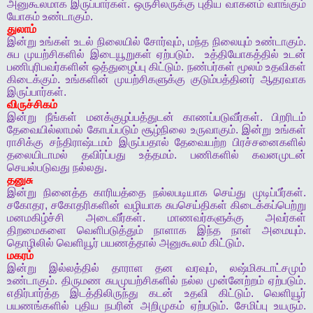
அனுகூலமாக
இருப்பார்கள்
.
ஒருசிலருக்கு
புதிய
வாகனம்
வாங்கும்
யோகம்
உண்டாகும்
.
துலாம்
இன்று
உங்கள்
உடல்
நிலையில்
சோர்வும்
,
மந்த
நிலையும்
உண்டாகும்
.
சுப
முயற்சிகளில்
இடையூறுகள்
ஏற்படும்
.
உத்தியோகத்தில்
உடன்
பணிபுரிபவர்களின்
ஒத்துழைப்பு
கிட்டும்
.
நண்பர்கள்
மூலம்
உதவிகள்
கிடைக்கும்
.
உங்களின்
முயற்சிகளுக்கு
குடும்பத்தினர்
ஆதரவாக
இருப்பார்கள்
.
விருச்சிகம்
இன்று
நீங்கள்
மனக்குழப்பத்துடன்
காணப்படுவீர்கள்
.
பிறரிடம்
தேவையில்லாமல்
கோபப்படும்
சூழ்நிலை
உருவாகும்
.
இன்று
உங்கள்
ராசிக்கு
சந்திராஷ்டமம்
இருப்பதால்
தேவையற்ற
பிரச்சனைகளில்
தலையிடாமல்
தவிர்ப்பது
உத்தமம்
.
பணிகளில்
கவனமுடன்
செயல்படுவது
நல்லது
.
தனுசு
இன்று
நினைத்த
காரியத்தை
நல்லபடியாக
செய்து
முடிப்பீர்கள்
.
சகோதர
,
சகோதரிகளின்
வழியாக
சுபசெய்திகள்
கிடைக்கப்பெற்று
மனமகிழ்ச்சி
அடைவீர்கள்
.
மாணவர்களுக்கு
அவர்கள்
திறமைகளை
வெளிபடுத்தும்
நாளாக
இந்த
நாள்
அமையும்
.
தொழிலில்
வெளியூர்
பயணத்தால்
அனுகூலம்
கிட்டும்
.
மகரம்
இன்று
இல்லத்தில்
தாராள
தன
வரவும்
,
லஷ்மிகடாட்சமும்
உண்டாகும்
.
திருமண
சுபமுயற்சிகளில்
நல்ல
முன்னேற்றம்
ஏற்படும்
.
எதிர்பார்த்த
இடத்திலிருந்து
கடன்
உதவி
கிட்டும்
.
வெளியூர்
பயணங்களில்
புதிய
நபரின்
அறிமுகம்
ஏற்படும்
.
சேமிப்பு
உயரும்
.