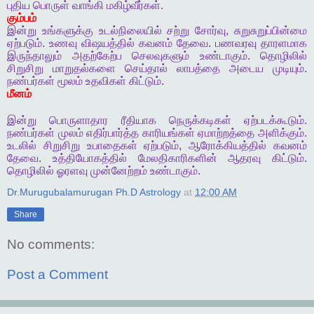
புதிய
பொருள்
வாங்கி
மகிழ்வீர்கள்
.
கும்பம்
இன்று
உங்களுக்கு
உடல்நிலையில்
சற்று
சோர்வு
,
சுறுசுறுப்பின்மை
ஏற்படும்
.
உணவு
விஷயத்தில்
கவனம்
தேவை
.
பணவரவு
தாரளமாக
இருந்தாலும்
அதற்கேற்ப
செலவுகளும்
உண்டாகும்
.
தொழிலில்
சிறுசிறு
மாறுதல்களை
செய்தால்
லாபத்தை
அடைய
முடியும்
.
நண்பர்கள்
மூலம்
உதவிகள்
கிட்டும்
.
மீனம்
இன்று
பொருளாதார
ரீதியாக
நெருக்கடிகள்
ஏற்படக்கூடும்
.
நண்பர்கள்
முலம்
எதிர்பார்த்த
காரியங்கள்
ஏமாற்றத்தை
அளிக்கும்
.
உடலில்
சிறுசிறு
உபாதைகள்
ஏற்படும்
,
ஆரோக்கியத்தில்
கவனம்
தேவை
.
உத்தியோகத்தில்
மேலதிகாரிகளின்
ஆதரவு
கிட்டும்
.
தொழிலில்
ஓரளவு
முன்னேற்றம்
உண்டாகும்
.
Dr.Murugubalamurugan Ph.D Astrology
at
12:00 AM
Share
No comments:
Post a Comment