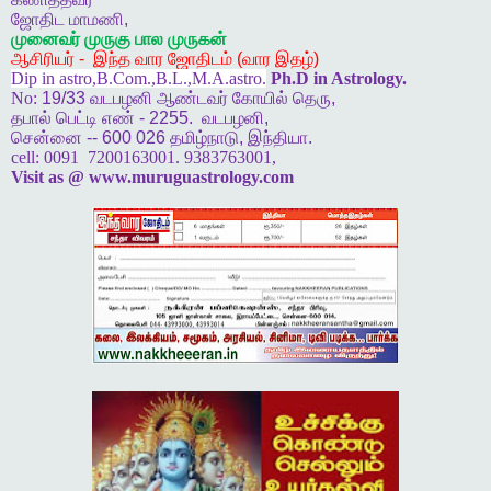
ஜோதிட
மாமணி
,
முனைவர்
முருகு
பால
முருகன்
ஆசிரியர்
-
இந்த
வார
ஜோதிடம்
(
வார
இதழ்
)
Dip in astro,B.Com.,B.L.,M.A.astro.
Ph.D in Astrology.
No:
19/33
வடபழனி
ஆண்டவர்
கோயில்
தெரு
,
தபால்
பெட்டி
எண்
- 2255.
வடபழனி
,
சென்னை
-- 600 026
தமிழ்நாடு
,
இந்தியா
.
cell:
0091 7200163001. 9383763001,
Visit as @ www.muruguastrology.com