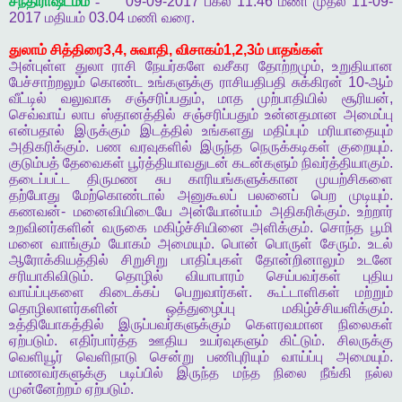
சந்திராஷ்டமம்
-
09-09-2017
பகல்
11.46
மணி
முதல்
11-09-
2017
மதியம்
03.04
மணி
வரை
.
துலாம்
சித்திரை
3,4,
சுவாதி
,
விசாகம்
1,2,3
ம்
பாதங்கள்
அன்புள்ள
துலா
ராசி
நேயர்களே
வசீகர
தோற்றமும்
,
உறுதியான
பேச்சாற்றலும்
கொண்ட
உங்களுக்கு
ராசியதிபதி
சுக்கிரன்
10-
ஆம்
வீட்டில்
வலுவாக
சஞ்சரிப்பதும்
,
மாத
முற்பாதியில்
சூரியன்
,
செவ்வாய்
லாப
ஸ்தானத்தில்
சஞ்சரிப்பதும்
உன்னதமான
அமைப்பு
என்பதால்
இருக்கும்
இடத்தில்
உங்களது
மதிப்பும்
மரியாதையும்
அதிகரிக்கும்
.
பண
வரவுகளில்
இருந்த
நெருக்கடிகள்
குறையும்
.
குடும்பத்
தேவைகள்
பூர்த்தியாவதுடன்
கடன்களும்
நிவர்த்தியாகும்
.
தடைப்பட்ட
திருமண
சுப
காரியங்களுக்கான
முயற்சிகளை
தற்போது
மேற்கொண்டால்
அனுகூலப்
பலனைப்
பெற
முடியும்
.
கணவன்
-
மனைவியிடையே
அன்யோன்யம்
அதிகரிக்கும்
.
உற்றார்
உறவினர்களின்
வருகை
மகிழ்ச்சியினை
அளிக்கும்
.
சொந்த
பூமி
மனை
வாங்கும்
யோகம்
அமையும்
.
பொன்
பொருள்
சேரும்
.
உடல்
ஆரோக்கியத்தில்
சிறுசிறு
பாதிப்புகள்
தோன்றினாலும்
உடனே
சரியாகிவிடும்
.
தொழில்
வியாபாரம்
செய்பவர்கள்
புதிய
வாய்ப்புகளை
கிடைக்கப்
பெறுவார்கள்
.
கூட்டாளிகள்
மற்றும்
தொழிலாளர்களின்
ஒத்துழைப்பு
மகிழ்ச்சியளிக்கும்
.
உத்தியோகத்தில்
இருப்பவர்களுக்கும்
கௌரவமான
நிலைகள்
ஏற்படும்
.
எதிர்பார்த்த
ஊதிய
உயர்வுகளும்
கிட்டும்
.
சிலருக்கு
வெளியூர்
வெளிநாடு
சென்று
பணிபுரியும்
வாய்ப்பு
அமையும்
.
மாணவர்களுக்கு
படிப்பில்
இருந்த
மந்த
நிலை
நீங்கி
நல்ல
முன்னேற்றம்
ஏற்படும்
.