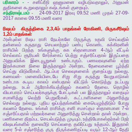
பரிகாரம்
-
-
சனிப்ரீதி
ஹனுமனை
வழிபடுவதாலும்
,
அனுமன்
துதிகளை
கூறுவதாலும்
கஷ்டங்கள்
குறையும்
.
சந்திராஷ்டமம்
-
24-09-2017
இரவு
09.52
மணி
முதல்
27-09-
2017
காலை
09.55
மணி
வரை
ரிஷபம்
கிருத்திகை
2,3,4
ம்
பாதங்கள்
ரோகிணி
,
மிருகசீரிஷம்
1,2
ம்
பாதங்கள்
அன்புள்ள
ரிஷப
ராசி
நேயர்களே
பிறருக்கு
உதவி
செய்வதில்
தன்னலம்
கருதாது
செயலாற்றும்
பண்பு
கொண்ட
சுக்கிரனின்
ராசியில்
பிறந்த
உங்களுக்கு
சுக
ஸ்தானமான
4-
ஆம்
வீட்டில்
செவ்வாய்
சூரியன்
சேர்க்கைப்
பெற்று
சஞ்சரிப்பதால்
இருப்பதை
அனுபவிக்க
இடையூறுகள்
உண்டாகும்
.
பணவரவுகளில்
ஏற்ற
இறக்கமான
நிலை
இருந்தாலும்
அன்றாட
தேவைகளை
பூர்த்தி
செய்து
விடுவீர்கள்
.
ஆடம்பர
செலவுகளைக்
குறைப்பது
நல்லது
.
கணவன்
-
மனைவியிடையே
சிறு
சிறு
கருத்து
வேறுபாடுகள்
உண்டாக
கூடிய
காலம்
என்பதால்
விட்டுக்
கொடுத்து
நடப்பது
நல்லது
.
உடல்
ஆரோக்கியத்திலும்
கவனம்
தேவை
.
தொழில்
வியாபாரம்
செய்பவர்களுக்கு
போட்டிகள்
பல
இருந்தாலும்
எதையும்
சமாளித்து
வெற்றி
பெறுவீர்கள்
.
கூட்டாளிகளை
அனுசரித்து
செல்வது
நல்லது
.
புதிய
ஒப்பந்தங்களில்
கையெழுத்திடும்
போது
கவனம்
தேவை
.
உங்கள்
ராசிக்கு
சனி
சமசப்தம
ஸ்தானமான
7-
ல்
சஞ்சரிப்பதால்
மற்றவர்களை
அனுசரித்து
சென்றால்
தான்
அன்றாட
பணிகளை
திறம்பட
செயல்படுத்த
முடியும்
.
உத்தியோகஸ்தர்கள்
பிறர்
விஷயங்களில்
தலையீடு
செய்வதை
தவிர்ப்பது
உத்தமம்
.
இதுநாள்
வரை
5-
ல்
சஞ்சரித்த
குரு
திருக்கணிதப்படி
வரும்
12-
ஆம்
தேதி