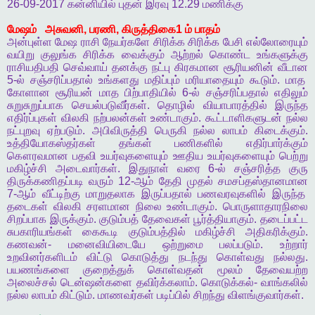
26-09-2017
கன்னியில்
புதன்
இரவு
12.29
மணிக்கு
மேஷம்
அசுவனி
,
பரணி
,
கிருத்திகை
1
ம்
பாதம்
அன்புள்ள
மேஷ
ராசி
நேயர்களே
சிரிக்க
சிரிக்க
பேசி
எல்லோரையும்
வயிறு
குலுங்க
சிரிக்க
வைக்கும்
ஆற்றல்
கொண்ட
உங்களுக்கு
ராசியதிபதி
செவ்வாய்
தனக்கு
நட்பு
கிரகமான
சூரியனின்
வீடான
5-
ல்
சஞ்சரிப்பதால்
உங்களது
மதிப்பும்
மரியாதையும்
கூடும்
.
மாத
கோளான
சூரியன்
மாத
பிற்பாதியில்
6-
ல்
சஞ்சரிப்பதால்
எதிலும்
சுறுசுறுப்பாக
செயல்படுவீர்கள்
.
தொழில்
வியாபாரத்தில்
இருந்த
எதிர்ப்புகள்
விலகி
நற்பலன்கள்
உண்டாகும்
.
கூட்டாளிகளுடன்
நல்ல
நட்புறவு
ஏற்படும்
.
அபிவிருத்தி
பெருகி
நல்ல
லாபம்
கிடைக்கும்
.
உத்தியோகஸ்தர்கள்
தங்கள்
பணிகளில்
எதிர்பார்க்கும்
கௌரவமான
பதவி
உயர்வுகளையும்
ஊதிய
உயர்வுகளையும்
பெற்று
மகிழ்ச்சி
அடைவார்கள்
.
இதுநாள்
வரை
6-
ல்
சஞ்சரித்த
குரு
திருக்கணிதப்படி
வரும்
12-
ஆம்
தேதி
முதல்
சமசப்தஸ்தானமான
7-
ஆம்
வீட்டிற்கு
மாறுதலாக
இருப்பதால்
பணவரவுகளில்
இருந்த
தடைகள்
விலகி
சரளமான
நிலை
உண்டாகும்
.
பொருளாதாரநிலை
சிறப்பாக
இருக்கும்
.
குடும்பத்
தேவைகள்
பூர்த்தியாகும்
.
தடைப்பட்ட
சுபகாரியங்கள்
கைகூடி
குடும்பத்தில்
மகிழ்ச்சி
அதிகரிக்கும்
.
கணவன்
-
மனைவியிடையே
ஒற்றுமை
பலப்படும்
.
உற்றார்
உறவினர்களிடம்
விட்டு
கொடுத்து
நடந்து
கொள்வது
நல்லது
.
பயணங்களை
குறைத்துக்
கொள்வதன்
மூலம்
தேவையற்ற
அலைச்சல்
டென்ஷன்களை
தவிர்க்கலாம்
.
கொடுக்கல்
-
வாங்கலில்
நல்ல
லாபம்
கிட்டும்
.
மாணவர்கள்
படிப்பில்
சிறந்து
விளங்குவார்கள்
.