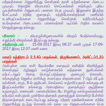
மற்றவர்களை
அனுசரித்து
சென்றால்
தான்
ஏற்றங்களை
அடைய
முடியும்
.
தொழில்
வியாபாரம்
செய்பவர்கள்
எடுக்கும்
புதிய
முயற்சிகளில்
அனுகூலப்
பலனை
பெற
முடியும்
.
இதுவரை
இருந்த
போட்டிகள்
சற்றே
குறையும்
.
உத்தியோகஸ்தர்கள்
பணியில்
உடனிருப்பவர்களை
அனுசரித்து
சென்றால்
எதிர்பார்க்கும்
உயர்வுகளை
அடையலாம்
.
மாணவர்கள்
படிப்பில்
அதிக
கவனம்
செலுத்துவது
நல்லது
.
பரிகாரம்
-
-
வியாழக்கிழமைகளில்
விரதம்
மேற்கொள்வது
,
சதுர்த்தி
விரதங்கள்
இருப்பது
நல்லது
.
சந்திராஷ்டமம்
-
15-09-2017
இரவு
08.37
மணி
முதல்
17-09-
2017
இரவு
12.07
மணி
வரை
மகரம்
உத்திராடம்
2,3,4
ம்
பாதங்கள்
,
திருவோணம்
,
அவிட்டம்
1,2
ம்
பாதங்கள்
அன்புள்ள
மகர
ராசி
நேயர்களே
எதையும்
எளிதில்
கிரகித்துக்
கொள்ளும்
ஆற்றலும்
வாழ்க்கையில்
எத்தனை
துன்பங்கள்
ஏற்பட்டாலும்
அதை
பொருட்படுத்தாத
குணமும்
கொண்ட
உங்களுக்கு
ஜென்ம
ராசிக்கு
சமசப்தம
ஸ்தானமான
7-
ஆம்
வீட்டில்
சுக்கிரன்
,
ராகு
, 8-
ல்
சூரியன்
,
செவ்வாய்
சஞ்சரிப்பதால்
உங்களுடன்
இருப்பவர்களே
உங்களது
அமைதியை
குறைக்கும்
சூழ்நிலை
உருவாகும்
.
கணவன்
-
மனைவியிடையே
சிறுசிறு
வாக்குவாதங்கள்
ஏற்படும்
என்பதால்
முன்கோபத்தைக்
குறைத்துக்
கொண்டு
பேச்சில்
நிதானத்தைக்
கடைபிடிப்பது
நல்லது
.
உற்றார்
உறவினர்களை
சற்றே
அனுசரித்து
நடந்து
கொண்டால்
நல்ல
பல
அனுகூலங்களை
பெற