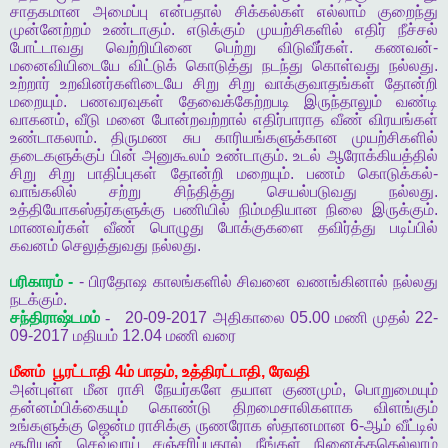
சாதகமான
அமைப்பு
என்பதால்
சிக்கல்கள்
எல்லாம்
குறைந்து
முன்னேற்றம்
உண்டாகும்
.
எடுக்கும்
முயற்சிகளில்
எதிர்
நீச்சல்
போட்டாவது
வெற்றியினை
பெற்று
விடுவீர்கள்
.
கணவன்
-
மனைவியிடையே
விட்டுக்
கொடுத்து
நடந்து
கொள்வது
நல்லது
.
உற்றார்
உறவினர்களிடையே
சிறு
சிறு
வாக்குவாதங்கள்
தோன்றி
மறையும்
.
பணவரவுகள்
தேவைக்கேற்றபடி
இருந்தாலும்
வண்டி
வாகனம்
,
வீடு
மனை
போன்றவற்றால்
எதிர்பாராத
வீண்
விரயங்கள்
உண்டாகலாம்
.
திருமண
சுப
காரியங்களுக்கான
முயற்சிகளில்
தடைகளுக்குப்
பின்
அனுகூலம்
உண்டாகும்
.
உடல்
ஆரோக்கியத்தில்
சிறு
சிறு
பாதிப்புகள்
தோன்றி
மறையும்
.
பணம்
கொடுக்கல்
-
வாங்கலில்
சற்று
சிந்தித்து
செயல்படுவது
நல்லது
.
உத்தியோகஸ்தர்களுக்கு
பணியில்
நிம்மதியான
நிலை
இருக்கும்
.
மாணவர்கள்
வீண்
பொழுது
போக்குகளை
தவிர்த்து
படிப்பில்
கவனம்
செலுத்துவது
நல்லது
.
பரிகாரம்
-
-
பிரதோஷ
காலங்களில்
சிவனை
வணங்கினால்
நல்லது
நடக்கும்
.
சந்திராஷ்டமம்
-
20-09-2017
அதிகாலை
05.00
மணி
முதல்
22-
09-2017
மதியம்
12.04
மணி
வரை
மீனம்
பூரட்டாதி
4
ம்
பாதம்
,
உத்திரட்டாதி
,
ரேவதி
அன்புள்ள
மீன
ராசி
நேயர்களே
தயாள
குணமும்
,
பொறுமையும்
தன்னம்பிக்கையும்
கொண்டு
திறமைசாலிகளாக
விளங்கும்
உங்களுக்கு
ஜென்ம
ராசிக்கு
ருணரோக
ஸ்தானமான
6-
ஆம்
வீட்டில்
சூரியன்
செவ்வாய்
சஞ்சரிப்பதால்
நீங்கள்
நினைத்ததெல்லாம்