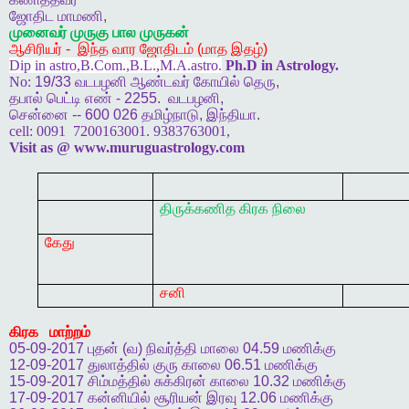
ஜோதிட
மாமணி
,
முனைவர்
முருகு
பால
முருகன்
ஆசிரியர்
-
இந்த
வார
ஜோதிடம்
(
மாத
இதழ்
)
Dip in astro,B.Com.,B.L.,M.A.astro.
Ph.D in Astrology.
No:
19/33
வடபழனி
ஆண்டவர்
கோயில்
தெரு
,
தபால்
பெட்டி
எண்
- 2255.
வடபழனி
,
சென்னை
-- 600 026
தமிழ்நாடு
,
இந்தியா
.
cell:
0091 7200163001. 9383763001,
Visit as @ www.muruguastrology.com
திருக்கணித
கிரக
நிலை
கேது
சனி
கிரக
மாற்றம்
05-09-2017
புதன்
(
வ
)
நிவர்த்தி
மாலை
04.59
மணிக்கு
12-09-2017
துலாத்தில்
குரு
காலை
06.51
மணிக்கு
15-09-2017
சிம்மத்தில்
சுக்கிரன்
காலை
10.32
மணிக்கு
17-09-2017
கன்னியில்
சூரியன்
இரவு
12.06
மணிக்கு