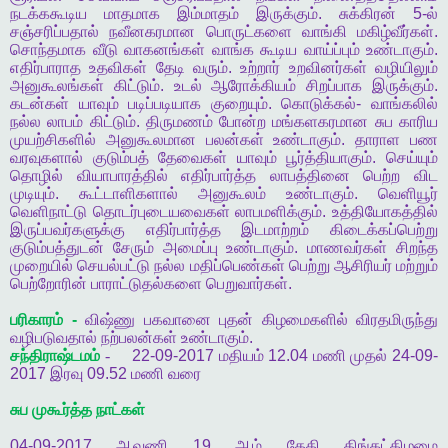
நடக்ககூடிய
மாதமாக
இம்மாதம்
இருக்கும்
.
சுக்கிரன்
5-
ல்
சஞ்சரிப்பதால்
நவீனகரமான
பொருட்களை
வாங்கி
மகிழ்வீர்கள்
.
சொந்தமாக
வீடு
வாகனங்கள்
வாங்க
கூடிய
வாய்ப்பும்
உண்டாகும்
.
எதிர்பாராத
உதவிகள்
தேடி
வரும்
.
உற்றார்
உறவினர்கள்
வழியிலும்
அனுகூலங்கள்
கிட்டும்
.
உடல்
ஆரோக்கியம்
சிறப்பாக
இருக்கும்
.
கடன்கள்
யாவும்
படிப்படியாக
குறையும்
.
கொடுக்கல்
-
வாங்கலில்
நல்ல
லாபம்
கிட்டும்
.
திருமணம்
போன்ற
மங்களகரமான
சுப
காரிய
முயற்சிகளில்
அனுகூலமான
பலன்கள்
உண்டாகும்
.
தாராள
பண
வரவுகளால்
குடும்பத்
தேவைகள்
யாவும்
பூர்த்தியாகும்
.
செய்யும்
தொழில்
வியாபாரத்தில்
எதிர்பார்த்த
லாபத்தினை
பெற்ற
விட
முடியும்
.
கூட்டாளிகளால்
அனுகூலம்
உண்டாகும்
.
வெளியூர்
வெளிநாட்டு
தொடர்புடையவைகள்
லாபமளிக்கும்
.
உத்தியோகத்தில்
இருப்பவர்களுக்கு
எதிர்பார்த்த
இடமாற்றம்
கிடைக்கப்பெற்று
குடும்பத்துடன்
சேரும்
அமைப்பு
உண்டாகும்
.
மாணவர்கள்
சிறந்த
முறையில்
செயல்பட்டு
நல்ல
மதிப்பெண்கள்
பெற்று
ஆசிரியர்
மற்றும்
பெற்றோரின்
பாராட்டுதல்களை
பெறுவார்கள்
.
பரிகாரம்
-
விஷ்ணு
பகவானை
புதன்
கிழமைகளில்
விரதமிருந்து
வழிபடுவதால்
நற்பலன்கள்
உண்டாகும்
.
சந்திராஷ்டமம்
-
22-09-2017
மதியம்
12.04
மணி
முதல்
24-09-
2017
இரவு
09.52
மணி
வரை
சுப
முகூர்த்த
நாட்கள்
04-09-2017
ஆவணி
19
ஆம்
தேதி
திங்கட்கிழமை