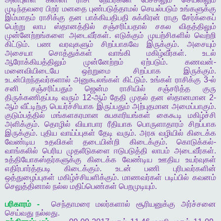
முடிந்தவரை
பிறர்
மனதை
புண்படுத்தாமல்
செயல்படும்
உங்களுக்கு
இம்மாதம்
ராசிக்கு
தன
பாக்கியதிபதி
சுக்கிரன்
ராகு
சேர்க்கைப்
பெற்று
லாப
ஸ்தானத்தில்
சஞ்சரிப்பதால்
சகல
விதத்திலும்
முன்னேற்றங்களை
அடைவீர்கள்
.
எடுக்கும்
முயற்சிகளில்
வெற்றி
கிட்டும்
.
பண
வரவுகளும்
சிறப்பாகவே
இருக்கும்
.
அசையும்
அசையா
சொத்துக்கள்
வாங்கி
மகிழ்வீர்கள்
.
உடல்
ஆரோக்கியத்திலும்
முன்னேற்றம்
ஏற்படும்
.
கணவன்
-
மனைவியிடையே
ஒற்றுமை
சிறப்பாக
இருக்கும்
.
உடன்பிறந்தவர்களால்
அனுகூலங்கள்
கிட்டும்
.
உங்கள்
ராசிக்கு
3-
ல்
சனி
சஞ்சரிப்பதும்
ஜென்ம
ராசியில்
சஞ்சரித்த
குரு
திருக்கணிதப்படி
வரும்
12-
ஆம்
தேதி
முதல்
தன
ஸ்தானமான
2-
ஆம்
வீட்டிற்கு
பெயர்ச்சியாக
இருப்பதும்
அற்புதமான
அமைப்பாகும்
.
குடும்பத்தில்
மங்களகரமான
சுபகாரியங்கள்
கைகூடி
மகிழ்ச்சி
அளிக்கும்
.
தொழில்
வியாபார
ரீதியாக
பொருளாதாரம்
சிறப்பாக
இருக்கும்
.
புதிய
வாய்ப்புகள்
தேடி
வரும்
.
அரசு
வழியில்
கிடைக்க
வேண்டிய
உதவிகள்
தடையின்றி
கிடைக்கும்
.
கொடுக்கல்
-
வாங்கலில்
பெரிய
முதலீடுகளை
ஈடுபடுத்தி
லாபம்
அடைவீர்கள்
.
உத்தியோகஸ்தர்களுக்கு
கிடைக்க
வேண்டிய
ஊதிய
உயர்வுகள்
எதிர்பார்த்தபடி
கிடைக்கும்
.
உடன்
பணி
புரிபவர்களின்
ஒத்துழைப்புகள்
மகிழ்ச்சியளிக்கும்
.
மாணவர்கள்
படிப்பில்
கவனம்
செலுத்தினால்
நல்ல
மதிப்பெண்கள்
பெறமுடியும்
.
பரிகாரம்
-
செந்தாமரை
மலர்களால்
சூரியனுக்கு
அர்ச்சனை
செய்வது
நல்லது
.