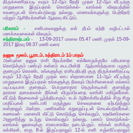
திருக்கணிதப்படி
வரும்
12-
ஆம்
தேதி
முதல்
12-
ஆம்
வீட்டிற்கு
மாறுதலாக
இருப்பதால்
கொடுக்கல்
-
வாங்கல்
விஷயத்தில்
கவனமுடன்
செயல்படுவது
நல்லது
.
மாணவர்களுக்கு
பெற்றோர்
மற்றும்
ஆசிரியர்களின்
ஆதரவு
கிட்டும்
.
பரிகாரம்
-
சனிபகவானுக்கு
எள்
தீபம்
ஏற்றி
வழிபட்டால்
மனக்கவலைகள்
விலகும்
.
சந்திராஷ்டமம்
-
13-09-2017
மாலை
05.47
மணி
முதல்
15-09-
2017
இரவு
08.37
மணி
வரை
தனுசு
மூலம்
,
பூராடம்
,
உத்திராடம்
1
ம்
பாதம்
அன்புள்ள
தனுசு
ராசி
நேயர்களே
எல்லோருக்குமே
மரியாதை
கொடுக்கும்
பண்பும்
கள்ளம்
கபடமின்றி
ஆத்மார்த்தமாக
பழகும்
குணமும்
கொண்ட
உங்களுக்கு
ராசியதிபதி
குரு
திருக்கணிதப்படி
வரும்
12-
ஆம்
தேதி
முதல்
லாப
ஸ்தானமான
11-
ஆம்
வீட்டிற்கு
மாறுதலாக
இருப்பதால்
உங்களுக்கு
நிலவும்
பிரச்சினைகள்
எல்லாம்
படிப்படியாக
குறையும்
.
பொருளாதார
நெருக்கடிகள்
குறைந்து
தாராள
தனவரவால்
நீங்கள்
விரும்பியதை
வாங்கி
மகிழ்வீர்கள்
.
வீட்டுத்
தேவைகள்
பூர்த்தியாகும்
.
உடல்
ஆரோக்கியத்தில்
சிறு
சிறு
பாதிப்புகள்
உண்டாகி
மருத்துவ
செலவுகளை
ஏற்படுத்தும்
என்றாலும்
அன்றாட
பணிகளில்
சுறுசுறுப்புடன்
செயல்படுவீர்கள்
.
கணவன்
-
மனைவி
விட்டு
கொடுத்து
செல்வதும்
,
உறவினர்களை
அனுசரித்து
நடந்து
கொள்வதும்
நல்லது
.
பணம்
கொடுக்கல்
-
வாங்கல்
ஓரளவுக்கு
சரளமாகவே
நடைபெறும்
.
உங்கள்
ராசிக்கு
சுக்கிரன்
,
ராகு
8-
ல்
இருப்பதாலும்
12-
ல்
சனி
சஞ்சரிப்பதாலும்