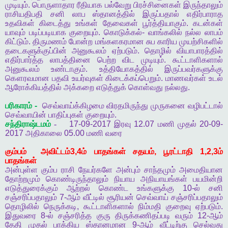
முடியும்
.
பொருளாதார
ரீதியாக
பல்வேறு
பிரச்சினைகள்
இருந்தாலும்
ராசியதிபதி
சனி
லாப
ஸ்தானத்தில்
இருப்பதால்
எதிர்பாராத
உதவிகள்
கிடைத்து
உங்கள்
தேவைகள்
பூர்த்தியாகும்
.
கடன்கள்
யாவும்
படிப்படியாக
குறையும்
.
கொடுக்கல்
-
வாங்கலில்
நல்ல
லாபம்
கிட்டும்
.
திருமணம்
போன்ற
மங்களகரமான
சுப
காரிய
முயற்சிகளில்
தடைகளுக்குப்பின்
அனுகூலம்
ஏற்படும்
.
தொழில்
வியாபாரத்தில்
எதிர்பார்த்த
லாபத்தினை
பெற்ற
விட
முடியும்
.
கூட்டாளிகளால்
அனுகூலம்
உண்டாகும்
.
உத்தியோகத்தில்
இருப்பவர்களுக்கு
கௌரவமான
பதவி
உயர்வுகள்
கிடைக்கப்பெறும்
.
மாணவர்கள்
உடல்
ஆரோக்கியத்தில்
அக்கறை
எடுத்துக்
கொள்வது
நல்லது
.
பரிகாரம்
-
செவ்வாய்க்கிழமை
விரதமிருந்து
முருகனை
வழிபட்டால்
செவ்வாயின்
பாதிப்புகள்
குறையும்
.
சந்திராஷ்டமம்
-
17-09-2017
இரவு
12.07
மணி
முதல்
20-09-
2017
அதிகாலை
05.00
மணி
வரை
கும்பம்
அவிட்டம்
3,4
ம்
பாதங்கள்
சதயம்
,
பூரட்டாதி
1,2,3
ம்
பாதங்கள்
அன்புள்ள
கும்ப
ராசி
நேயர்களே
அன்பும்
சாந்தமும்
அமைதியான
தோற்றமும்
கொண்டிருந்தாலும்
நியாய
அநியாயங்கள்
பயமின்றி
எடுத்துரைக்கும்
ஆற்றல்
கொண்ட
உங்களுக்கு
10-
ல்
சனி
சஞ்சரிப்பதாலும்
7-
ஆம்
வீட்டில்
சூரியன்
செவ்வாய்
சஞ்சரிப்பதாலும்
தொழிலில்
நெருக்கடி
,
கூட்டாளிகளால்
நிம்மதி
குறைவு
ஏற்படும்
.
இதுவரை
8-
ல்
சஞ்சரித்த
குரு
திருக்கணிதப்படி
வரும்
12-
ஆம்
தேதி
முதல்
பாக்கிய
ஸ்தானமான
9-
ஆம்
வீட்டிற்கு
செல்வது