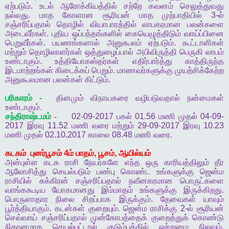
ஏற்படும்
.
உடல்
ஆரோக்கியத்தில்
சற்றே
கவனம்
செலுத்துவது
நல்லது
.
மாத
கோளான
சூரியன்
மாத
முற்பாதியில்
3-
ல்
சஞ்சரிப்பதால்
தொழில்
வியாபாரத்தில்
லாபகரமான
பலன்களை
அடைவீர்கள்
.
புதிய
ஒப்பந்தங்களில்
கையெழுத்திடும்
வாய்ப்பினை
பெறுவீர்கள்
.
பயணங்களால்
அனுகூலம்
ஏற்படும்
.
கூட்டாளிகள்
மற்றும்
தொழிலாளர்கள்
ஒத்துழைப்பால்
அபிவிருத்தி
பெருகி
லாபம்
உண்டாகும்
.
உத்தியோகஸ்தர்கள்
எதிர்பார்த்து
காத்திருந்த
இடமாற்றங்கள்
கிடைக்கப்
பெறும்
.
மாணவர்களுக்கு
முயற்சிக்கேற்ற
அனுகூலமான
பலன்கள்
கிட்டும்
.
பரிகாரம்
-
தினமும்
விநாயகரை
வழிபடுவதால்
நன்மைகள்
உண்டாகும்
.
சந்திராஷ்டமம்
-
02-09-2017
பகல்
01.56
மணி
முதல்
04-09-
2017
இரவு
11.52
மணி
வரை
மற்றும்
29-09-2017
இரவு
10.23
மணி
முதல்
02.10.2017
காலை
08.48
மணி
வரை
.
கடகம்
புனர்பூசம்
4
ம்
பாதம்
,
பூசம்
,
ஆயில்யம்
அன்புள்ள
கடக
ராசி
நேயர்களே
எந்த
ஒரு
காரியத்திலும்
தீர
ஆலோசித்து
செயல்படும்
பண்பு
கொண்ட
உங்களுக்கு
ஜென்ம
ராசியில்
சுக்கிரன்
சஞ்சரிப்பதால்
நவீனகரமான
பொருட்களை
வாங்ககூடிய
யோகமானது
இம்மாதம்
உங்களுக்கு
இருக்கிறது
.
பொருளாதார
நிலை
சிறப்பாக
இருக்கும்
.
தேவைகள்
யாவும்
பூர்த்தியாகும்
.
கடன்கள்
குறையும்
.
ஜென்ம
ராசிக்கு
2-
ல்
சூரியன்
செவ்வாய்
சஞ்சரிப்பதால்
முன்கோபத்தைக்
குறைத்துக்
கொண்டு
நிதானமாக
செயல்பட்டால்
குடும்பத்தில்
ஒற்றுமை
நிலவும்
.