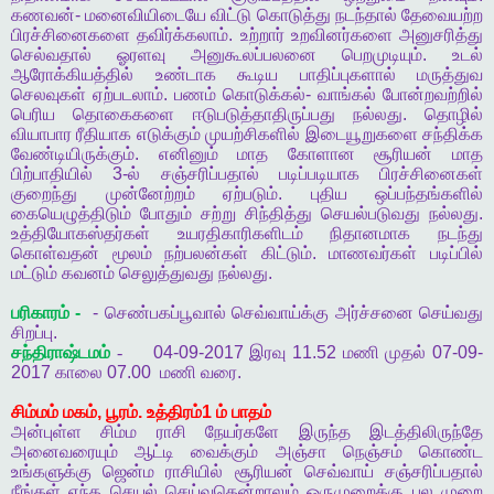
கணவன்
-
மனைவியிடையே
விட்டு
கொடுத்து
நடந்தால்
தேவையற்ற
பிரச்சினைகளை
தவிர்க்கலாம்
.
உற்றார்
உறவினர்களை
அனுசரித்து
செல்வதால்
ஓரளவு
அனுகூலப்பலனை
பெறமுடியும்
.
உடல்
ஆரோக்கியத்தில்
உண்டாக
கூடிய
பாதிப்புகளால்
மருத்துவ
செலவுகள்
ஏற்படலாம்
.
பணம்
கொடுக்கல்
-
வாங்கல்
போன்றவற்றில்
பெரிய
தொகைகளை
ஈடுபடுத்தாதிருப்பது
நல்லது
.
தொழில்
வியாபார
ரீதியாக
எடுக்கும்
முயற்சிகளில்
இடையூறுகளை
சந்திக்க
வேண்டியிருக்கும்
.
எனினும்
மாத
கோளான
சூரியன்
மாத
பிற்பாதியில்
3-
ல்
சஞ்சரிப்பதால்
படிப்படியாக
பிரச்சினைகள்
குறைந்து
முன்னேற்றம்
ஏற்படும்
.
புதிய
ஒப்பந்தங்களில்
கையெழுத்திடும்
போதும்
சற்று
சிந்தித்து
செயல்படுவது
நல்லது
.
உத்தியோகஸ்தர்கள்
உயரதிகாரிகளிடம்
நிதானமாக
நடந்து
கொள்வதன்
மூலம்
நற்பலன்கள்
கிட்டும்
.
மாணவர்கள்
படிப்பில்
மட்டும்
கவனம்
செலுத்துவது
நல்லது
.
பரிகாரம்
-
-
செண்பகப்பூவால்
செவ்வாய்க்கு
அர்ச்சனை
செய்வது
சிறப்பு
.
சந்திராஷ்டமம்
-
04-09-2017
இரவு
11.52
மணி
முதல்
07-09-
2017
காலை
07.00
மணி
வரை
.
சிம்மம்
மகம்
,
பூரம்
.
உத்திரம்
1
ம்
பாதம்
அன்புள்ள
சிம்ம
ராசி
நேயர்களே
இருந்த
இடத்திலிருந்தே
அனைவரையும்
ஆட்டி
வைக்கும்
அஞ்சா
நெஞ்சம்
கொண்ட
உங்களுக்கு
ஜென்ம
ராசியில்
சூரியன்
செவ்வாய்
சஞ்சரிப்பதால்
நீங்கள்
எந்த
செயல்
செய்வதென்றாலும்
ஒருமுறைக்கு
பல
முறை