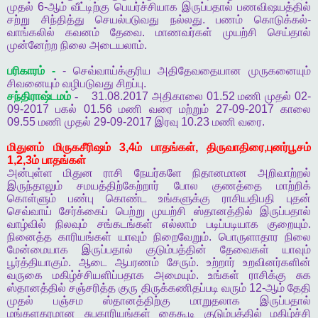
முதல்
6-
ஆம்
வீட்டிற்கு
பெயர்ச்சியாக
இருப்பதால்
பணவிஷயத்தில்
சற்று
சிந்தித்து
செயல்படுவது
நல்லது
.
பணம்
கொடுக்கல்
-
வாங்கலில்
கவனம்
தேவை
.
மாணவர்கள்
முயற்சி
செய்தால்
முன்னேற்ற
நிலை
அடையலாம்
.
பரிகாரம்
-
-
செவ்வாய்க்குரிய
அதிதேவதையான
முருகனையும்
சிவனையும்
வழிபடுவது
சிறப்பு
.
சந்திராஷ்டமம்
-
31.08.2017
அதிகாலை
01.52
மணி
முதல்
02-
09-2017
பகல்
01.56
மணி
வரை
மற்றும்
27-09-2017
காலை
09.55
மணி
முதல்
29-09-2017
இரவு
10.23
மணி
வரை
.
மிதுனம்
மிருகசீரிஷம்
3,4
ம்
பாதங்கள்
,
திருவாதிரை
,
புனர்பூசம்
1,2,3
ம்
பாதங்கள்
அன்புள்ள
மிதுன
ராசி
நேயர்களே
நிதானமான
அறிவாற்றல்
இருந்தாலும்
சமயத்திற்கேற்றார்
போல
குணத்தை
மாற்றிக்
கொள்ளும்
பண்பு
கொண்ட
உங்களுக்கு
ராசியதிபதி
புதன்
செவ்வாய்
சேர்க்கைப்
பெற்று
முயற்சி
ஸ்தானத்தில்
இருப்பதால்
வாழ்வில்
நிலவும்
சங்கடங்கள்
எல்லாம்
படிப்படியாக
குறையும்
.
நினைத்த
காரியங்கள்
யாவும்
நிறைவேறும்
.
பொருளாதார
நிலை
மேன்மையாக
இருப்பதால்
குடும்பத்தின்
தேவைகள்
யாவும்
பூர்த்தியாகும்
.
ஆடை
ஆபரணம்
சேரும்
.
உற்றார்
உறவினர்களின்
வருகை
மகிழ்ச்சியளிப்பதாக
அமையும்
.
உங்கள்
ராசிக்கு
சுக
ஸ்தானத்தில்
சஞ்சரித்த
குரு
திருக்கணிதப்படி
வரும்
12-
ஆம்
தேதி
முதல்
பஞ்சம
ஸ்தானத்திற்கு
மாறுதலாக
இருப்பதால்
மங்களகரமான
சுபகாரியங்கள்
கைகூடி
குடும்பத்தில்
மகிழ்ச்சி