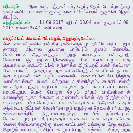
பரிகாரம்
-
ஆடைகள்
,
புத்தகங்கள்
,
நெய்
,
தேன்
போன்றவற்றை
ஏழை
,
எளிய
பிராமணர்களுக்கு
தானம்
செய்வதால்
குருவின்
அருள்
கிட்டும்
.
சந்திராஷ்டமம்
-
11-09-2017
மதியம்
03.04
மணி
முதல்
13-09-
2017
மாலை
05.47
மணி
வரை
விருச்சிகம்
விசாகம்
4
ம்
பாதம்
,
அனுஷம்
,
கேட்டை
அன்புள்ள
விருச்சிக
ராசி
நேயர்களே
எந்த
முயற்சியில்
ஈடுபட்டாலும்
தளராது
,
அயராது
முயன்று
பாடுபடும்
குணம்
கொண்ட
செவ்வாயின்
ஆதிக்கத்தில்
பிறந்த
உங்களுக்கு
ராசியதிபதி
செவ்வாய்
சூரியனுடன்
இணைந்து
10-
ல்
சஞ்சரிப்பதும்
மாத
பிற்பாதியில்
சூரியன்
11-
ல்
சஞ்சரிக்க
இருப்பதும்
மிகச்
சிறப்பான
அமைப்பாகும்
.
எடுக்கும்
முயற்சிகளில்
வெற்றி
அடைவீர்கள்
.
தாராள
தன
வரவுகள்
உண்டாகும்
.
கணவன்
-
மனைவியிடையே
இருந்த
மனஸ்தாபங்கள்
விலகி
ஒற்றுமை
அதிகரிக்கும்
.
சுபகாரியங்கள்
கைகூடும்
.
புத்திர
வழியில்
மகிழ்ச்சி
தரக்
கூடிய
சம்பவங்கள்
நடைபெறும்
.
பொன்
பொருள்
சேரும்
.
உற்றார்
உறவினர்களால்
ஓரளவுக்கு
ஆதாயங்களை
பெறுவீர்கள்
.
உங்கள்
மீது
இருந்த
வம்பு
வழக்குகள்
,
பழிச்
சொற்கள்
யாவும்
விலகும்
.
உடல்
ஆரோக்கியத்தில்
அடிக்கடி
பாதிப்புகள்
தோன்றினாலும்
மருத்துவ
செவுகள்
ஏற்படாது
.
உத்தியோகத்தில்
இருப்பவர்களுக்கு
பணியில்
நிம்மதியுடன்
செயல்பட
முடியும்
.
எதிர்பார்க்கும்
சலுகைகள்
கிடைக்கும்
.
புதிதாக
வேலை
தேடுபவர்களுக்கு
நல்ல
வாய்ப்புகள்
உங்களை
தேடி
வரும்
.
தொழில்
வியாபாரம்
சிறப்பாக
நடைபெறும்
.
உங்கள்
ராசிக்கு
குரு