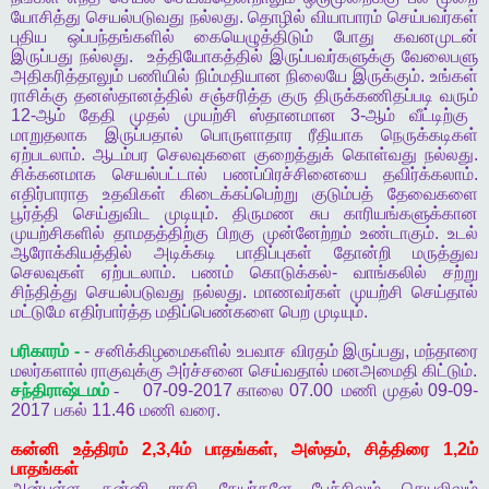
யோசித்து
செயல்படுவது
நல்லது
.
தொழில்
வியாபாரம்
செய்பவர்கள்
புதிய
ஒப்பந்தங்களில்
கையெழுத்திடும்
போது
கவனமுடன்
இருப்பது
நல்லது
.
உத்தியோகத்தில்
இருப்பவர்களுக்கு
வேலைபளு
அதிகரித்தாலும்
பணியில்
நிம்மதியான
நிலையே
இருக்கும்
.
உங்கள்
ராசிக்கு
தனஸ்தானத்தில்
சஞ்சரித்த
குரு
திருக்கணிதப்படி
வரும்
12-
ஆம்
தேதி
முதல்
முயற்சி
ஸ்தானமான
3-
ஆம்
வீட்டிற்கு
மாறுதலாக
இருப்பதால்
பொருளாதார
ரீதியாக
நெருக்கடிகள்
ஏற்படலாம்
.
ஆடம்பர
செலவுகளை
குறைத்துக்
கொள்வது
நல்லது
.
சிக்கனமாக
செயல்பட்டால்
பணப்பிரச்சினையை
தவிர்க்கலாம்
.
எதிர்பாராத
உதவிகள்
கிடைக்கப்பெற்று
குடும்பத்
தேவைகளை
பூர்த்தி
செய்துவிட
முடியும்
.
திருமண
சுப
காரியங்களுக்கான
முயற்சிகளில்
தாமதத்திற்கு
பிறகு
முன்னேற்றம்
உண்டாகும்
.
உடல்
ஆரோக்கியத்தில்
அடிக்கடி
பாதிப்புகள்
தோன்றி
மருத்துவ
செலவுகள்
ஏற்படலாம்
.
பணம்
கொடுக்கல்
-
வாங்கலில்
சற்று
சிந்தித்து
செயல்படுவது
நல்லது
.
மாணவர்கள்
முயற்சி
செய்தால்
மட்டுமே
எதிர்பார்த்த
மதிப்பெண்களை
பெற
முடியும்
.
பரிகாரம்
-
-
சனிக்கிழமைகளில்
உபவாச
விரதம்
இருப்பது
,
மந்தாரை
மலர்களால்
ராகுவுக்கு
அர்ச்சனை
செய்வதால்
மனஅமைதி
கிட்டும்
.
சந்திராஷ்டமம்
-
07-09-2017
காலை
07.00
மணி
முதல்
09-09-
2017
பகல்
11.46
மணி
வரை
.
கன்னி
உத்திரம்
2,3,4
ம்
பாதங்கள்
,
அஸ்தம்
,
சித்திரை
1,2
ம்
பாதங்கள்
அன்புள்ள
கன்னி
ராசி
நேயர்களே
பேச்சிலும்
செயலிலும்