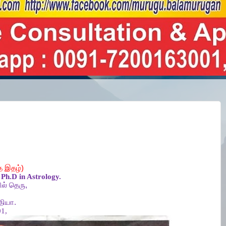
த
இதழ்
)
Ph.D in Astrology.
ல்
தெரு
,
தியா
.
1,