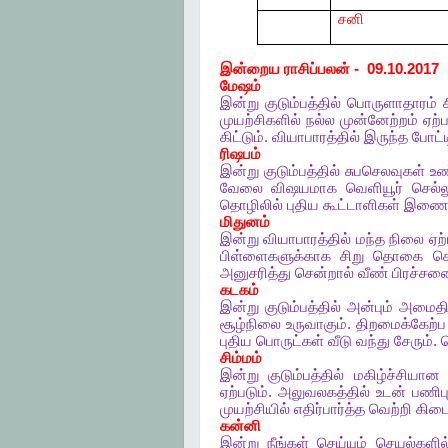
சனி
இன்றைய
ராசிப்பலன்
- 09.10.2017
மேஷம்
இன்று
குடும்பத்தில்
பொருளாதாரம்
முயற்சிகளில்
நல்ல
முன்னேற்றம்
ஏற்ப
கிட்டும்
.
வியாபாரத்தில்
இருந்த
போட்ட
ரிஷபம்
இன்று
குடும்பத்தில்
சுபசெலவுகள்
உண
வேலை
விஷயமாக
வெளியூர்
செல்ல
தொழிலில்
புதிய
கூட்டாளிகள்
இணைவ
மிதுனம்
இன்று
வியாபாரத்தில்
மந்த
நிலை
ஏற
பிள்ளைகளுக்காக
சிறு
தொகை
ச
அனுசரித்து
சென்றால்
வீண்
பிரச்ச
கடகம்
இன்று
குடும்பத்தில்
அன்பும்
அமைதிய
சூழ்நிலை
உருவாகும்
.
திறமைக்கேற்ப
புதிய
பொருட்கள்
வீடு
வந்து
சேரும்
.
சிம்மம்
இன்று
குடும்பத்தில்
மகிழ்ச்சியான
ஏற்படும்
.
அலுவலகத்தில்
உடன்
பணிபு
முயற்சியில்
எதிர்பார்த்த
வெற்றி
கிடை
கன்னி
இன்று
நீங்கள்
செய்யும்
செயல்களில