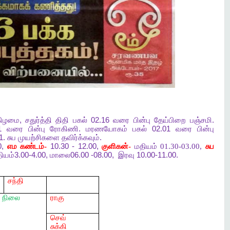
்கிழமை
,
சதுர்த்தி
திதி
பகல்
02.16
வரை
பின்பு
தேய்பிறை
பஞ்சமி
.
01
வரை
பின்பு
ரோகிணி
.
மரணயோகம்
பகல்
02.01
வரை
பின்பு
 1.
சுப
முயற்சிகளை
தவிர்க்கவும்
.
0,
எம
கண்டம்-
10.30 - 12.00,
குளிகன்-
மதியம் 01.30-03.00,
சுப
ியம்
3.00-4.00,
மாலை
06.00 -08.00,
இரவு
10.00-11.00.
சந்தி
நிலை
ராகு
செவ்
சுக்கி