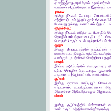
ஏமாற்றத்தை
அளிக்கும்
.
உறவினர்கள்
வாங்கல்
திருப்திகரமாக
இருக்கும்
.
ப
துலாம்
இன்று
நீங்கள்
செய்யும்
செயல்களில
சந்திராஷ்டமம்
இருப்பதால்
வேலையில
பேசுவது
நல்லது
.
பணம்
சம்பந்தபட்ட
க
விருச்சிகம்
இன்று
நீங்கள்
எடுத்த
காரியத்தில்
வெ
தொழில்
சம்பந்தமான
புதிய
திட்டங்க
பொருள்
சேரும்
.
உடல்
ஆரோக்கியம்
சீ
தனுசு
இன்று
வியாபாரத்தில்
நண்பர்கள்
மனஸ்தாபம்
நீங்கும்
.
உத்தியோகஸ்தர்
வாங்கும்
முயற்சிகள்
வெற்றியை
தரும
மகரம்
இன்று
குடும்பத்தில்
பொருளாதார
ந
புதிய
தொழில்
தொடங்கும்
முயற்சி
சாதகமாக
இருப்பார்கள்
.
உறவினர்கள்
கும்பம்
இன்று
வரவை
காட்டிலும்
செலவுக
ஏற்படலாம்
.
உடனிருப்பவர்களை
அனு
அலைச்சல்
அதிகரித்தாலும்
அனுகூல
மீனம்
இன்று
குடும்பத்தில்
பிள்ளைகள்
வ
உண்டாகும்
.
உத்தியோகஸ்தர்களுக்கு