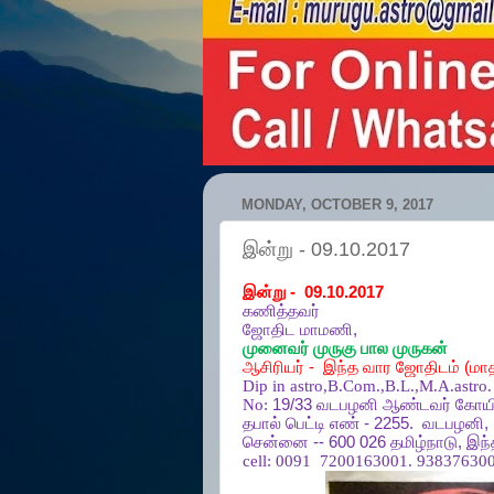
MONDAY, OCTOBER 9, 2017
இன்று - 09.10.2017
இன்று
- 09.10.2017
கணித்தவர்
ஜோதிட
மாமணி
,
முனைவர்
முருகு
பால
முருகன்
ஆசிரியர்
-
இந்த
வார
ஜோதிடம்
(
மா
Dip in astro,B.Com.,B.L.,M.A.astro.
No:
19/33
வடபழனி
ஆண்டவர்
கோயி
தபால்
பெட்டி
எண்
- 2255.
வடபழனி
,
சென்னை
-- 600 026
தமிழ்நாடு
,
இந்
cell:
0091 7200163001. 938376300