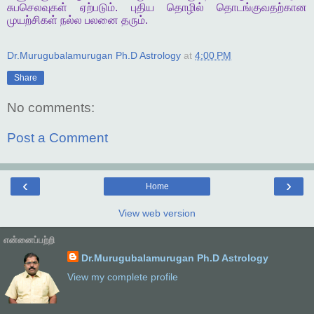
சுபசெலவுகள்
ஏற்படும்
.
புதிய
தொழில்
தொடங்குவதற்கான
முயற்சிகள்
நல்ல
பலனை
தரும்
.
Dr.Murugubalamurugan Ph.D Astrology
at
4:00 PM
Share
No comments:
Post a Comment
‹
›
Home
View web version
என்னைப்பற்றி
Dr.Murugubalamurugan Ph.D Astrology
View my complete profile