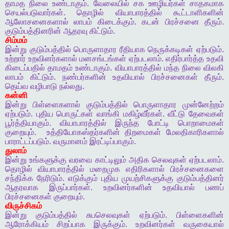
தாமத
நிலை
உண்டாகும்
.
வேலையில்
சக
ஊழியர்கள்
சாதகமாக
செயல்படுவார்கள்
.
தொழில்
வியாபாரத்தில்
கூட்டாளிகளின்
ஆலோசனைகளால்
லாபம்
கிடைக்கும்
.
கடன்
பிரச்சனை
தீரும்
.
குடும்பத்தினரின்
ஆதரவு
கிட்டும்
.
சிம்மம்
இன்று
குடும்பத்தில்
பொருளாதார
ரீதியாக
நெருக்கடிகள்
ஏற்படும்
.
உற்றார்
உறவினர்களால்
மனசங்டங்கள்
ஏற்படலாம்
.
எதிர்பார்த்த
உதவி
கிடைப்பதில்
தாமதம்
உண்டாகும்
.
வியாபாரத்தில்
மந்த
நிலை
விலகி
லாபம்
கிட்டும்
.
நண்பர்களின்
உதவியால்
பிரச்சனைகள்
தீரும்
.
தெய்வ
வழிபாடு
நல்லது
.
கன்னி
இன்று
பிள்ளைகளால்
குடும்பத்தில்
பொருளாதார
முன்னேற்றம்
ஏற்படும்
.
புதிய
பொருட்கள்
வாங்கி
மகிழ்வீர்கள்
.
வீட்டு
தேவைகள்
பூர்த்தியாகும்
.
வியாபாரத்தில்
இருந்த
போட்டி
பொறாமைகள்
குறையும்
.
உத்தியோகஸ்தர்களின்
திறமைகள்
மேலதிகாரிகளால்
பாராட்டப்படும்
.
வருமானம்
இரட்டிப்பாகும்
.
துலாம்
இன்று
உங்களுக்கு
வரவை
காட்டிலும்
அதிக
செலவுகள்
ஏற்படலாம்
.
தொழில்
வியாபாரத்தில்
மறைமுக
எதிரிகளால்
பிரச்சனைகளை
சந்திக்க
நேரிடும்
.
எடுக்கும்
புதிய
முயற்சிகளுக்கு
குடும்பத்தினர்
ஆதரவாக
இருப்பார்கள்
.
உறவினர்களின்
உதவியால்
பணப்
பிரச்சனைகள்
குறையும்
.
விருச்சிகம்
இன்று
குடும்பத்தில்
சுபசெலவுகள்
ஏற்படும்
.
பிள்ளைகளின்
ஆரோக்கியம்
சிறப்பாக
இருக்கும்
.
உறவினர்கள்
வருகையால்