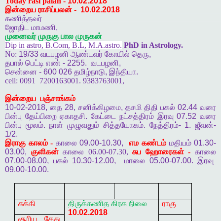
Today rasi palan -
10.02.2018
இன்றைய ராசிப்பலன்
-
10.02.2018
கணித்தவர்
ஜோதிட
மாமணி
,
முனைவர்
முருகு
பால
முருகன்
Dip in astro, B.Com, B.L, M.A.astro.
PhD in Astrology.
No:
19/33
வடபழனி
ஆண்டவர்
கோயில்
தெரு
,
தபால்
பெட்டி
எண்
- 2255.
வடபழனி
,
சென்னை
- 600 026
தமிழ்நாடு
,
இந்தியா
.
cell:
0091
7200163001. 9383763001,
இன்றைய
பஞ்சாங்கம்
10-02-2018,
தை
28,
சனிக்கிழமை
,
தசமி
திதி
பகல்
02.44
வரை
பின்பு
தேய்பிறை
ஏகாதசி
.
கேட்டை
நட்சத்திரம்
இரவு
07.52
வரை
பின்பு
மூலம்
.
நாள்
முழுவதும்
சித்தயோகம்
.
நேத்திரம்
- 1.
ஜீவன்
-
1/2.
இராகு
காலம் -
காலை
09.00-10.30,
எம
கண்டம்
மதியம்
01.30-
03.00,
குளிகன்
காலை 06.00-07.30,
சுப
ஹோரைகள் -
காலை
07.00-08.00,
பகல்
10.30-12.00,
மாலை
05.00-07.00.
இரவு
09.00-10.00.
சுக்கி
திருக்கணித
கிரக
நிலை
ராகு
10.02.2018
சூரிய கேது