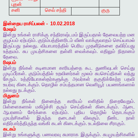
புதன்
சனி
செவ் சந்தி
குரு
இன்றைய
ராசிப்பலன்
-
10.02.2018
மேஷம்
இன்று
உங்கள்
ராசிக்கு
சந்திராஷ்டமம்
இருப்பதால்
தேவையற்ற
மன
குழப்பம்
ஏற்படும்
.
குடும்பத்தினரிடம்
வீண்
வாக்குவாதம்
செய்யாமல்
இருப்பது
நல்லது
.
வியாபாரத்தில்
பெரிய
முதலீடுகளை
தவிர்ப்பது
உத்தமம்
.
சுப
முயற்சிகளை
தள்ளி
வைக்கவும்
.
எதிலும்
நிதானம்
தேவை
.
ரிஷபம்
இன்று
நீங்கள்
கடினமான
காரியத்தை
கூட
துணிவுடன்
செய்து
முடிப்பீர்கள்
.
குடும்பத்தில்
உறவினர்கள்
மூலம்
சுபசெய்திகள்
வந்து
சேரும்
.
உத்தியோகஸ்தர்களுக்கு
அவர்கள்
தகுதிக்கேற்ற
பதவி
உயர்வு
கிடைக்கும்
.
தொழில்
சம்பந்தமான
வெளியூர்
பயணங்களால்
நல்லது
நடக்கும்
.
மிதுனம்
இன்று
நீங்கள்
நினைத்த
காரியம்
எளிதில்
நிறைவேறும்
.
பிள்ளைகளால்
மகிழ்ச்சி
தரும்
செய்திகள்
கிடைக்கும்
.
ஆடை
ஆபரணம்
சேர்க்கை
ஏற்படும்
.
புதிய
தொழில்
தொடங்கும்
முயற்சிகளில்
இருந்த
தடைகள்
விலகும்
.
நீண்ட
நாள்
எதிர்பார்த்திருந்த
வங்கி
கடன்
கிடைக்கும்
.
உடல்நிலை
சீராகும்
.
கடகம்
இன்று
உங்களுக்கு
பணவரவு
சுமாராக
இருக்கும்
.
சுபமுயற்சிகளில்