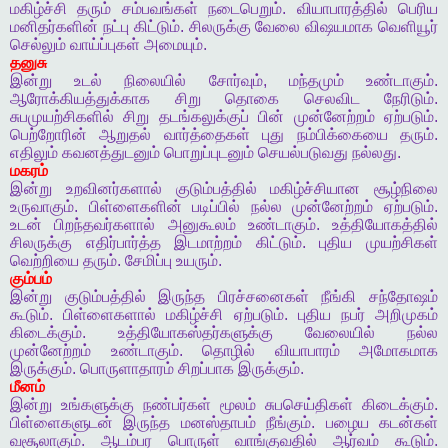
மகிழ்ச்சி
தரும்
சம்பவங்கள்
நடைபெறும்
.
வியாபாரத்தில்
பெரிய
மனிதர்களின்
நட்பு
கிட்டும்
.
சிலருக்கு
வேலை
விஷயமாக
வெளியூர்
செல்லும்
வாய்ப்புகள்
அமையும்
.
தனுசு
இன்று
உடல்
நிலையில்
சோர்வும்
,
மந்தமும்
உண்டாகும்
.
ஆரோக்கியத்துக்காக
சிறு
தொகை
செலவிட
நேரிடும்
.
சுபமுயற்சிகளில்
சிறு
தடங்கலுக்குப்
பின்
முன்னேற்றம்
ஏற்படும்
.
பெற்றோரின்
ஆறுதல்
வார்த்தைகள்
புது
நம்பிக்கையை
தரும்
.
எதிலும்
கவனத்துடனும்
பொறுப்புடனும்
செயல்படுவது
நல்லது
.
மகரம்
இன்று
உறவினர்களால்
குடும்பத்தில்
மகிழ்ச்சியான
சூழ்நிலை
உருவாகும்
.
பிள்ளைகளின்
படிப்பில்
நல்ல
முன்னேற்றம்
ஏற்படும்
.
உடன்
பிறந்தவர்களால்
அனுகூலம்
உண்டாகும்
.
உத்தியோகத்தில்
சிலருக்கு
எதிர்பார்த்த
இடமாற்றம்
கிட்டும்
.
புதிய
முயற்சிகள்
வெற்றியை
தரும்
.
சேமிப்பு
உயரும்
.
கும்பம்
இன்று
குடும்பத்தில்
இருந்த
பிரச்சனைகள்
நீங்கி
சந்தோஷம்
கூடும்
.
பிள்ளைகளால்
மகிழ்ச்சி
ஏற்படும்
.
புதிய
நபர்
அறிமுகம்
கிடைக்கும்
.
உத்தியோகஸ்தர்களுக்கு
வேலையில்
நல்ல
முன்னேற்றம்
உண்டாகும்
.
தொழில்
வியாபாரம்
அமோகமாக
இருக்கும்
.
பொருளாதாரம்
சிறப்பாக
இருக்கும்
.
மீனம்
இன்று
உங்களுக்கு
நண்பர்கள்
மூலம்
சுபசெய்திகள்
கிடைக்கும்
.
பிள்ளைகளுடன்
இருந்த
மனஸ்தாபம்
நீங்கும்
.
பழைய
கடன்கள்
வசூலாகும்
.
ஆடம்பர
பொருள்
வாங்குவதில்
ஆர்வம்
கூடும்
.