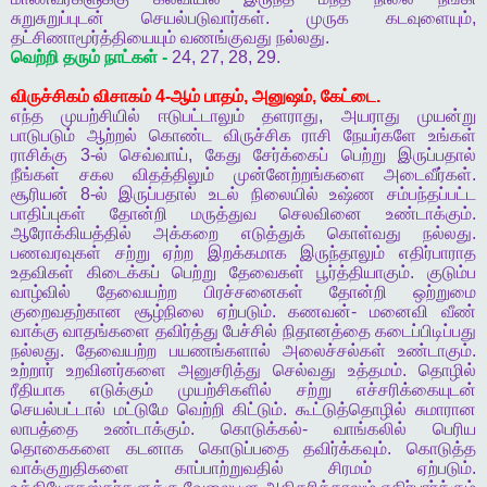
சுறுசுறுப்புடன்
செயல்படுவார்கள்
.
முருக
கடவுளையும்
,
தட்சிணாமூர்த்தியையும்
வணங்குவது
நல்லது
.
வெற்றி
தரும்
நாட்கள்
-
24, 27, 28, 29.
விருச்சிகம்
விசாகம்
4-
ஆம்
பாதம்
,
அனுஷம்
,
கேட்டை
.
எந்த
முயற்சியில்
ஈடுபட்டாலும்
தளராது
,
அயராது
முயன்று
பாடுபடும்
ஆற்றல்
கொண்ட
விருச்சிக
ராசி
நேயர்களே
உங்கள்
ராசிக்கு
3-
ல்
செவ்வாய்
,
கேது
சேர்க்கைப்
பெற்று
இருப்பதால்
நீங்கள்
சகல
விதத்திலும்
முன்னேற்றங்களை
அடைவீர்கள்
.
சூரியன்
8-
ல்
இருப்பதால்
உடல்
நிலையில்
உஷ்ண
சம்பந்தப்பட்ட
பாதிப்புகள்
தோன்றி
மருத்துவ
செலவினை
உண்டாக்கும்
.
ஆரோக்கியத்தில்
அக்கறை
எடுத்துக்
கொள்வது
நல்லது
.
பணவரவுகள்
சற்று
ஏற்ற
இறக்கமாக
இருந்தாலும்
எதிர்பாராத
உதவிகள்
கிடைக்கப்
பெற்று
தேவைகள்
பூர்த்தியாகும்
.
குடும்ப
வாழ்வில்
தேவையற்ற
பிரச்சனைகள்
தோன்றி
ஒற்றுமை
குறைவதற்கான
சூழ்நிலை
ஏற்படும்
.
கணவன்
-
மனைவி
வீண்
வாக்கு
வாதங்களை
தவிர்த்து
பேச்சில்
நிதானத்தை
கடைப்பிடிப்பது
நல்லது
.
தேவையற்ற
பயணங்களால்
அலைச்சல்கள்
உண்டாகும்
.
உற்றார்
உறவினர்களை
அனுசரித்து
செல்வது
உத்தமம்
.
தொழில்
ரீதியாக
எடுக்கும்
முயற்சிகளில்
சற்று
எச்சரிக்கையுடன்
செயல்பட்டால்
மட்டுமே
வெற்றி
கிட்டும்
.
கூட்டுத்தொழில்
சுமாரான
லாபத்தை
உண்டாக்கும்
.
கொடுக்கல்
-
வாங்கலில்
பெரிய
தொகைகளை
கடனாக
கொடுப்பதை
தவிர்க்கவும்
.
கொடுத்த
வாக்குறுதிகளை
காப்பாற்றுவதில்
சிரமம்
ஏற்படும்
.