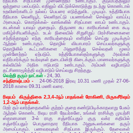
ரீதியாக
சிறப்பான
முன்னேற்றம்
உண்டாகும்
.
குடும்பத்திலும்
ஒற்றுமை
பலப்படும்
.
எதிலும்
விட்டுக்கொடுத்து
நடந்து
கொண்டால்
உறவினர்களிடம்
நல்லப்
பெயரை
எடுத்துவிட
முடியும்
.
உத்தியோக
ரீதியாக
வெளியூர்
,
வெளிநாட்டு
பயணங்கள்
செல்லும்
வாய்ப்பு
அமையும்
.
கொடுக்கல்
-
வாங்கலில்
சிறப்பான
லாபம்
உண்டாகும்
.
கடன்கள்
யாவும்
குறையும்
.
திருமண
சுப
காரியங்கள்
கை
கூடி
மகிழ்ச்சியளிக்கும்
.
உடல்
நிலையில்
சிறுசிறுப்
பிரச்சினைகளை
சந்தித்தாலும்
எந்த
காரியத்தையும்
எளிதில்
செய்து
முடிக்கும்
ஆற்றல்
உண்டாகும்
.
தொழில்
வியாபாரம்
செய்பவர்களுக்கு
தொழிலில்
கூட்டாளிகளை
அனுசரித்து
செல்வதன்
மூலம்
முன்னேற்றம்
ஏற்படும்
.
உத்தியோகஸ்தர்களுக்கு
அவர்கள்
எதிர்பார்க்கும்
உயர்வுகள்
தடையின்றி
கிடைக்கும்
.
மாணவர்களுக்கு
கல்வியில்
அதிக
ஈடுபாடு
உண்டாகும்
.
அம்மன்
வழிபாடும்
தட்சிணாமூர்த்தி
வழிபாடும்
செய்வது
சிறந்தது
.
வெற்றி
தரும்
நாட்கள்
-
24, 30.
சந்திராஷ்டமம்
-
24-06-2018
இரவு
10.31
மணி
முதல்
27-06-
2018
காலை
09.31
மணி
வரை
.
ரிஷபம்
கிருத்திகை
2,3,4-
ஆம்
பாதங்கள்
ரோகிணி
,
மிருகசீரிஷம்
1,2-
ஆம்
பாதங்கள்
.
பிறர்
தம்
வார்த்தைகளில்
குற்றம்
குறை
கண்டுபிடிக்காதவாறு
பேசும்
ஆற்றல்
கொண்ட
ரிஷப
ராசி
நேயர்களே
,
உங்கள்
ராசிக்கு
முயற்சி
ஸ்தானமான
3-
ல்
ராகு
சஞ்சரிப்பதும்
குரு
வக்ர
கதியில்
சஞ்சரிப்பதும்
பொருளாதார
ரீதியாக
அனுகூலங்களை
தரும்
அமைப்பாகும்
.
பணவரவுகள்
சிறப்பாக
இருக்கும்
.
தேவைகள்