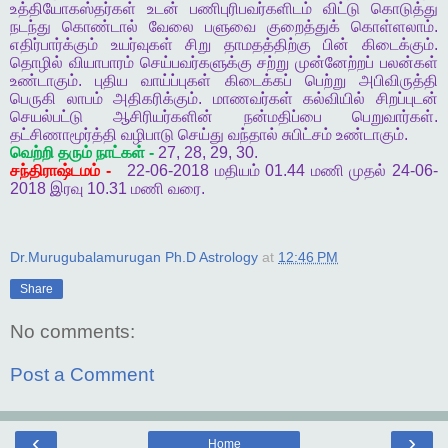
உத்தியோகஸ்தர்கள்
உடன்
பணிபுரிபவர்களிடம்
விட்டு
கொடுத்து
நடந்து
கொண்டால்
வேலை
பளுவை
குறைத்துக்
கொள்ளலாம்
.
எதிர்பார்க்கும்
உயர்வுகள்
சிறு
தாமதத்திற்கு
பின்
கிடைக்கும்
.
தொழில்
வியாபாரம்
செய்பவர்களுக்கு
சற்று
முன்னேற்றப்
பலன்கள்
உண்டாகும்
.
புதிய
வாய்ப்புகள்
கிடைக்கப்
பெற்று
அபிவிருத்தி
பெருகி
லாபம்
அதிகரிக்கும்
.
மாணவர்கள்
கல்வியில்
சிறப்புடன்
செயல்பட்டு
ஆசிரியர்களின்
நன்மதிப்பை
பெறுவார்கள்
.
தட்சிணாமூர்த்தி
வழிபாடு
செய்து
வந்தால்
சுபிட்சம்
உண்டாகும்
.
வெற்றி
தரும்
நாட்கள்
-
27, 28, 29, 30.
சந்திராஷ்டமம்
-
22-06-2018
மதியம்
01.44
மணி
முதல்
24-06-
2018
இரவு
10.31
மணி
வரை
.
Dr.Murugubalamurugan Ph.D Astrology
at
12:46 PM
Share
No comments:
Post a Comment
‹
›
Home