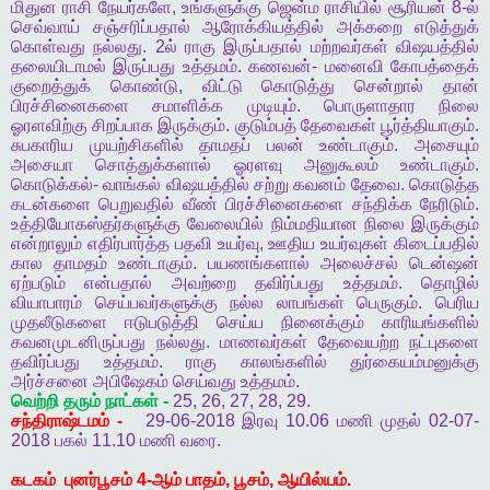
மிதுன
ராசி
நேயர்களே
,
உங்களுக்கு
ஜென்ம
ராசியில்
சூரியன்
8-
ல்
செவ்வாய்
சஞ்சரிப்பதால்
ஆரோக்கியத்தில்
அக்கறை
எடுத்துக்
கொள்வது
நல்லது
. 2
ல்
ராகு
இருப்பதால்
மற்றவர்கள்
விஷயத்தில்
தலையிடாமல்
இருப்பது
உத்தமம்
.
கணவன்
-
மனைவி
கோபத்தைக்
குறைத்துக்
கொண்டு
,
விட்டு
கொடுத்து
சென்றால்
தான்
பிரச்சினைகளை
சமாளிக்க
முடியும்
.
பொருளாதார
நிலை
ஓரளவிற்கு
சிறப்பாக
இருக்கும்
.
குடும்பத்
தேவைகள்
பூர்த்தியாகும்
.
சுபகாரிய
முயற்சிகளில்
தாமதப்
பலன்
உண்டாகும்
.
அசையும்
அசையா
சொத்துக்களால்
ஓரளவு
அனுகூலம்
உண்டாகும்
.
கொடுக்கல்
-
வாங்கல்
விஷயத்தில்
சற்று
கவனம்
தேவை
.
கொடுத்த
கடன்களை
பெறுவதில்
வீண்
பிரச்சினைகளை
சந்திக்க
நேரிடும்
.
உத்தியோகஸ்தர்களுக்கு
வேலையில்
நிம்மதியான
நிலை
இருக்கும்
என்றாலும்
எதிர்பார்த்த
பதவி
உயர்வு
,
ஊதிய
உயர்வுகள்
கிடைப்பதில்
கால
தாமதம்
உண்டாகும்
.
பயணங்களால்
அலைச்சல்
டென்ஷன்
ஏற்படும்
என்பதால்
அவற்றை
தவிர்ப்பது
உத்தமம்
.
தொழில்
வியாபாரம்
செய்பவர்களுக்கு
நல்ல
லாபங்கள்
பெருகும்
.
பெரிய
முதலீடுகளை
ஈடுபடுத்தி
செய்ய
நினைக்கும்
காரியங்களில்
கவனமுடனிருப்பது
நல்லது
.
மாணவர்கள்
தேவையற்ற
நட்புகளை
தவிர்ப்பது
உத்தமம்
.
ராகு
காலங்களில்
துர்கையம்மனுக்கு
அர்ச்சனை
அபிஷேகம்
செய்வது
உத்தமம்
.
வெற்றி
தரும்
நாட்கள்
-
25, 26, 27, 28, 29.
சந்திராஷ்டமம்
-
29-06-2018
இரவு
10.06
மணி
முதல்
02-07-
2018
பகல்
11.10
மணி
வரை
.
கடகம்
புனர்பூசம்
4-
ஆம்
பாதம்
,
பூசம்
,
ஆயில்யம்
.