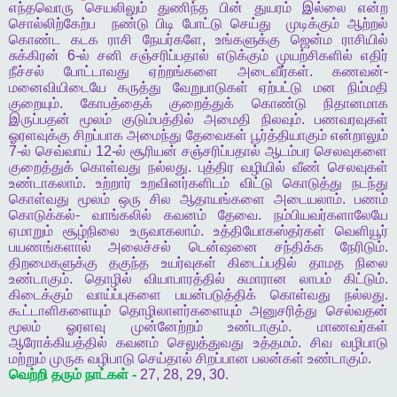
எந்தவொரு
செயலிலும்
துணிந்த
பின்
துயரம்
இல்லை
என்ற
சொல்லிற்கேற்ப
நண்டு
பிடி
போட்டு
செய்து
முடிக்கும்
ஆற்றல்
கொண்ட
கடக
ராசி
நேயர்களே
,
உங்களுக்கு
ஜென்ம
ராசியில்
சுக்கிரன்
6-
ல்
சனி
சஞ்சரிப்பதால்
எடுக்கும்
முயற்சிகளில்
எதிர்
நீச்சல்
போட்டாவது
ஏற்றங்களை
அடைவீர்கள்
.
கணவன்
-
மனைவியிடையே
கருத்து
வேறுபாடுகள்
ஏற்பட்டு
மன
நிம்மதி
குறையும்
.
கோபத்தைக்
குறைத்துக்
கொண்டு
நிதானமாக
இருப்பதன்
மூலம்
குடும்பத்தில்
அமைதி
நிலவும்
.
பணவரவுகள்
ஓரளவுக்கு
சிறப்பாக
அமைந்து
தேவைகள்
பூர்த்தியாகும்
என்றாலும்
7-
ல்
செவ்வாய்
12-
ல்
சூரியன்
சஞ்சரிப்பதால்
ஆடம்பர
செலவுகளை
குறைத்துக்
கொள்வது
நல்லது
.
புத்திர
வழியில்
வீண்
செலவுகள்
உண்டாகலாம்
.
உற்றார்
உறவினர்களிடம்
விட்டு
கொடுத்து
நடந்து
கொள்வது
மூலம்
ஒரு
சில
ஆதாயங்களை
அடையலாம்
.
பணம்
கொடுக்கல்
-
வாங்கலில்
கவனம்
தேவை
.
நம்பியவர்களாலேயே
ஏமாறும்
சூழ்நிலை
உருவாகலாம்
.
உத்தியோகஸ்தர்கள்
வெளியூர்
பயணங்களால்
அலைச்சல்
டென்ஷனை
சந்திக்க
நேரிடும்
.
திறமைகளுக்கு
தகுந்த
உயர்வுகள்
கிடைப்பதில்
தாமத
நிலை
உண்டாகும்
.
தொழில்
வியாபாரத்தில்
சுமாரான
லாபம்
கிட்டும்
.
கிடைக்கும்
வாய்ப்புகளை
பயன்படுத்திக்
கொள்வது
நல்லது
.
கூட்டாளிகளையும்
தொழிலாளர்களையும்
அனுசரித்து
செல்வதன்
மூலம்
ஓரளவு
முன்னேற்றம்
உண்டாகும்
.
மாணவர்கள்
ஆரோக்கியத்தில்
கவனம்
செலுத்துவது
உத்தமம்
.
சிவ
வழிபாடு
மற்றும்
முருக
வழிபாடு
செய்தால்
சிறப்பான
பலன்கள்
உண்டாகும்
.
வெற்றி
தரும்
நாட்கள்
-
27, 28, 29, 30.