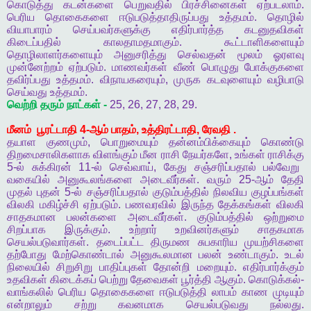
கொடுத்து
கடன்களை
பெறுவதில்
பிரச்சினைகள்
ஏற்படலாம்
.
பெரிய
தொகைகளை
ஈடுபடுத்தாதிருப்பது
உத்தமம்
.
தொழில்
வியாபாரம்
செய்பவர்களுக்கு
எதிர்பார்த்த
கடனுதவிகள்
கிடைப்பதில்
காலதாமதமாகும்
.
கூட்டாளிகளையும்
தொழிலாளர்களையும்
அனுசரித்து
செல்வதன்
மூலம்
ஓரளவு
முன்னேற்றம்
ஏற்படும்
.
மாணவர்கள்
வீண்
பொழுது
போக்குகளை
தவிர்ப்பது
உத்தமம்
.
விநாயகரையும்
,
முருக
கடவுளையும்
வழிபாடு
செய்வது
உத்தமம்
.
வெற்றி
தரும்
நாட்கள்
-
25, 26, 27, 28, 29.
மீனம்
பூரட்டாதி
4-
ஆம்
பாதம்
,
உத்திரட்டாதி
,
ரேவதி
.
தயாள
குணமும்
,
பொறுமையும்
தன்னம்பிக்கையும்
கொண்டு
திறமைசாலிகளாக
விளங்கும்
மீன
ராசி
நேயர்களே
,
உங்கள்
ராசிக்கு
5-
ல்
சுக்கிரன்
11-
ல்
செவ்வாய்
,
கேது
சஞ்சரிப்பதால்
பல்வேறு
வகையில்
அனுகூலங்களை
அடைவீர்கள்
.
வரும்
25-
ஆம்
தேதி
முதல்
புதன்
5-
ல்
சஞ்சரிப்பதால்
குடும்பத்தில்
நிலவிய
குழப்பங்கள்
விலகி
மகிழ்ச்சி
ஏற்படும்
.
பணவரவில்
இருந்த
தேக்கங்கள்
விலகி
சாதகமான
பலன்களை
அடைவீர்கள்
.
குடும்பத்தில்
ஒற்றுமை
சிறப்பாக
இருக்கும்
.
உற்றார்
உறவினர்களும்
சாதகமாக
செயல்படுவார்கள்
.
தடைப்பட்ட
திருமண
சுபகாரிய
முயற்சிகளை
தற்போது
மேற்கொண்டால்
அனுகூலமான
பலன்
உண்டாகும்
.
உடல்
நிலையில்
சிறுசிறு
பாதிப்புகள்
தோன்றி
மறையும்
.
எதிர்பார்க்கும்
உதவிகள்
கிடைக்கப்
பெற்று
தேவைகள்
பூர்த்தி
ஆகும்
.
கொடுக்கல்
-
வாங்கலில்
பெரிய
தொகைகளை
ஈடுபடுத்தி
லாபம்
காண
முடியும்
என்றாலும்
சற்று
கவனமாக
செயல்படுவது
நல்லது
.