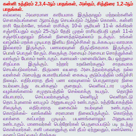
கன்னி
உத்திரம்
2,3,4-
ஆம்
பாதங்கள்
,
அஸ்தம்
,
சித்திரை
1,2-
ஆம்
பாதங்கள்
.
எவ்வளவு
அவசரமான
காரியமாக
இருந்தாலும்
மற்றவர்களின்
சௌகர்யங்களை
ஆராய்ந்து
செயல்படும்
ஆற்றல்
கொண்ட
கன்னி
ராசி
நேயர்களே
,
உங்கள்
ராசிக்கு
10-
ல்
சூரியன்
11-
ல்
சுக்கிரன்
சஞ்சரிப்பதும்
வரும்
25-
ஆம்
தேதி
முதல்
ராசியதிபதி
புதன்
11-
ல்
சஞ்சரிப்பதாலும்
நீங்கள்
நினைத்ததெல்லாம்
நடக்கும்
.
உங்கள்
வாழ்வில்
மறக்க
முடியாத
இனிய
நிகழ்ச்சிகள்
நடக்ககூடிய
வாரமாக
இவ்வாரம்
இருக்கும்
.
பணவரவுகள்
திருப்திகரமாக
இருக்கும்
.
பொன்
பொருள்
சேரும்
.
சிலருக்கு
அசையும்
அசையா
சொத்துக்கள்
வாங்கும்
யோகம்
உண்டாகும்
.
கணவன்
-
மனைவியிடையே
ஒற்றுமை
சிறப்பாக
இருக்கும்
.
உற்றார்
உறவினர்களும்
சாதகமாக
செயல்படுவார்கள்
.
திருமண
வயதை
அடைந்தவர்களுக்கு
நல்ல
வரன்கள்
அமைந்து
சுபகாரியங்கள்
கைகூடி
குடும்பத்தில்
மகிழ்ச்சி
நிலவும்
.
எதிர்பாராத
தீடீர்
பண
வரவுகளால்
பொருளாதார
நிலை
உயர்வடைந்து
கடன்களும்
குறையும்
.
வெளிவட்டார
பழக்க
வழக்கங்களால்
சமுதாயத்தில்
செல்வாக்கு
உயரும்
.
தொழில்
வியாபாரம்
,
செய்பவர்களுக்கு
வெளியூர்
வெளிநாட்டு
தொடர்புகளால்
லாபமும்
அனுகூலமும்
உண்டாகும்
.
உத்தியோகத்தில்
சிலருக்கு
எதிர்பாராத
வகையில்
உயர்வுகள்
உண்டாகும்
.
கொடுக்கல்
-
வாங்கலில்
சரளமான
நிலையிருக்கும்
.
கொடுத்த
வாக்கை
காப்பாற்ற
முடியும்
.
பயணங்களாலும்
அனுகூலம்
உண்டாகும்
.
மாணவர்கள்
பெற்றோர்கள்
பெருமைப்படும்
படி
நடந்து
கொள்வார்கள்
.
சனி
பகவானுக்கு
எள்
தீபம்
ஏற்றுவதும்
,
எண்ணெய்
தானம்
செய்வதும்
சிறந்தது
.