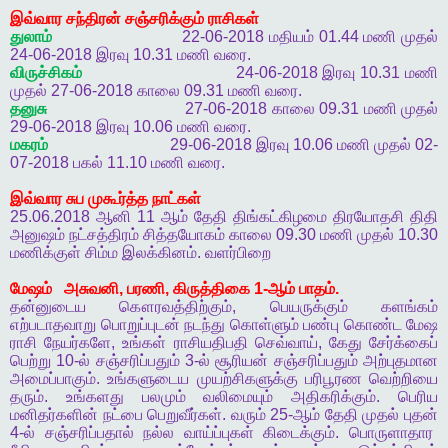
இவ்வார
சந்திரன்
சஞ்சரிக்கும்
ராசிகள்
துலாம்
22-06-2018
மதியம்
01.44
மணி
முதல்
24-06-2018
இரவு
10.31
மணி
வரை
.
விருச்சிகம்
24-06-2018
இரவு
10.31
மணி
முதல்
27-06-2018
காலை
09.31
மணி
வரை
.
தனுசு
27-06-2018
காலை
09.31
மணி
முதல்
29-06-2018
இரவு
10.06
மணி
வரை
.
மகரம்
29-06-2018
இரவு
10.06
மணி
முதல்
02-
07-2018
பகல்
11.10
மணி
வரை
.
இவ்வார
சுப
முகூர்த்த
நாட்கள்
25.06.2018
ஆனி
11
ஆம்
தேதி
திங்கட்கிழமை
திரயோதசி
திதி
அனுஷம்
நட்சத்திரம்
சித்தயோகம்
காலை
09.30
மணி
முதல்
10.30
மணிக்குள்
சிம்ம
இலக்கினம்
.
வளர்பிறை
மேஷம்
அசுவனி
,
பரணி
,
கிருத்திகை
1-
ஆம்
பாதம்
.
தன்னுடைய
கௌரவத்திற்கும்
,
பெயருக்கும்
களங்கம்
எற்படாதவாறு
பொறுப்புடன்
நடந்து
கொள்ளும்
பண்பு
கொண்ட
மேஷ
ராசி
நேயர்களே
,
உங்கள்
ராசியதிபதி
செவ்வாய்
,
கேது
சேர்க்கைப்
பெற்று
10-
ல்
சஞ்சரிப்பதும்
3-
ல்
சூரியன்
சஞ்சரிப்பதும்
அற்புதமான
அமைப்பாகும்
.
உங்களுடைய
முயற்சிகளுக்கு
பரிபூரண
வெற்றியை
தரும்
.
உங்களது
பலமும்
வலிமையும்
அதிகரிக்கும்
.
பெரிய
மனிதர்களின்
நட்பை
பெறுவீர்கள்
.
வரும்
25-
ஆம்
தேதி
முதல்
புதன்
4-
ல்
சஞ்சரிப்பதால்
நல்ல
வாய்ப்புகள்
கிடைக்கும்
.
பொருளாதார