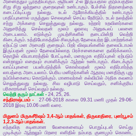
அனைத்தும்
பூர்த்தியாகும்
.
சூரியன்
2-
ல்
இருப்பதால்
குடும்பத்தில்
சிறு
சிறு
ஒற்றுமை
குறைவுகள்
உண்டாகும்
.
பேச்சில்
நிதானத்தை
கடைப்பிடிப்பது
நல்லது
.
உடல்
ஆரோக்கியத்தில்
உண்டாகும்
பாதிப்புகளால்
மருத்துவ
செலவுகள்
செய்ய
நேரிடும்
.
உடல்
நலத்தில்
சற்று
அக்கறை
செலுத்துவது
நல்லது
.
உற்றார்
உறவினர்களை
அனுசரித்து
செல்வதன்
மூலம்
ஓரளவு
அனுகூலப்
பலனை
அடையலாம்
.
எடுக்கும்
முயற்சிகளில்
தடையின்றி
வெற்றி
கிடைக்கும்
.
உத்தியோகத்தில்
சிலருக்கு
தேவையற்ற
இடமாற்றங்கள்
ஏற்பட்டு
மன
அமைதி
குறையும்
.
பிறர்
விஷயங்களில்
தலையிடாமல்
இருப்பதன்
மூலம்
தேவையில்லாத
பிரச்சனைகளை
தவிர்க்கலாம்
.
தொழில்
வியாபாரத்தில்
போட்டிகள்
,
மறைமுக
எதிர்ப்புகள்
ஏற்படும்
என்றாலும்
எதையும்
சமாளிக்கும்
ஆற்றல்
உண்டாகும்
.
கிடைக்கும்
வாய்ப்புகளை
பயன்படுத்திக்
கொள்வதன்
மூலம்
எதிர்பார்த்த
லாபத்தை
அடையலாம்
.
பெரிய
மனிதர்களின்
ஆதரவு
மனதிற்கு
புது
நம்பிக்கையை
கொடுக்கும்
.
மாணவர்கள்
கல்வியில்
அதிக
கவனம்
செலுத்துவது
நல்லது
.
சிவ
வழிபாடு
செய்வதும்
,
சனிக்குரிய
பரிகாரங்கள்
செய்வதும்
நல்லது
.
வெற்றி
தரும்
நாட்கள்
-
24, 25, 26.
சந்திராஷ்டமம்
-
27-06-2018
காலை
09.31
மணி
முதல்
29-06-
2018
இரவு
10.06
மணி
வரை
.
மிதுனம்
மிருகசீரிஷம்
3,4-
ஆம்
பாதங்கள்
,
திருவாதிரை
,
புனர்பூசம்
1,2,3-
ஆம்
பாதங்கள்
.
எந்தவித
கடினமான
வேலைகளையும்
பொறுப்புடன்
செய்து
முடிக்கும்
ஆற்றலும்
பிறரை
எளிதில்
நம்பாத
குணமும்
கொண்ட