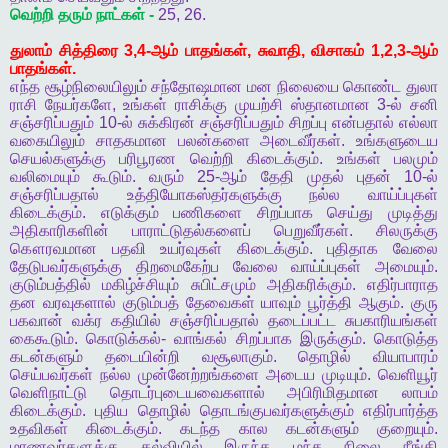
வெற்றி
தரும்
நாட்கள்
-
25, 26.
துலாம்
சித்திரை
3,4-
ஆம்
பாதங்கள்
,
சுவாதி
,
விசாகம்
1,2,3-
ஆம்
பாதங்கள்
.
எந்த
சூழ்நிலையிலும்
சந்தோஷமான
மன
நிலையை
கொண்ட
துலா
ராசி
நேயர்களே
,
உங்கள்
ராசிக்கு
முயற்சி
ஸ்தானமான
3-
ல்
சனி
சஞ்சரிப்பதும்
10-
ல்
சுக்கிரன்
சஞ்சரிப்பதும்
சிறப்பு
என்பதால்
எல்லா
வகையிலும்
சாதகமான
பலன்களை
அடைவீர்கள்
.
உங்களுடைய
செயல்களுக்கு
பரிபூரண
வெற்றி
கிடைக்கும்
.
உங்கள்
பலமும்
வலிமையும்
கூடும்
.
வரும்
25-
ஆம்
தேதி
முதல்
புதன்
10-
ல்
சஞ்சரிப்பதால்
உத்தியோகஸ்தர்களுக்கு
நல்ல
வாய்ப்புகள்
கிடைக்கும்
.
எடுக்கும்
பணிகளை
சிறப்பாக
செய்து
முடித்து
அதிகாரிகளின்
பாராட்டுதல்களைப்
பெறுவீர்கள்
.
சிலருக்கு
கௌரவமான
பதவி
உயர்வுகள்
கிடைக்கும்
.
புதிதாக
வேலை
தேடுபவர்களுக்கு
திறமைகேற்ப
வேலை
வாய்ப்புகள்
அமையும்
.
குடும்பத்தில்
மகிழ்ச்சியும்
சுபிட்சமும்
அதிகரிக்கும்
.
எதிர்பாராத
தன
வரவுகளால்
குடும்பத்
தேவைகள்
யாவும்
பூர்த்தி
ஆகும்
.
குரு
பகவான்
வக்ர
கதியில்
சஞ்சரிப்பதால்
தடைப்பட்ட
சுபகாரியங்கள்
கைகூடும்
.
கொடுக்கல்
-
வாங்கல்
சிறப்பாக
இருக்கும்
.
கொடுத்த
கடன்களும்
தடையின்றி
வசூலாகும்
.
தொழில்
வியாபாரம்
செய்பவர்கள்
நல்ல
முன்னேற்றங்களை
அடைய
முடியும்
.
வெளியூர்
வெளிநாட்டு
தொடர்புடையவைகளால்
அபிரிமிதமான
லாபம்
கிடைக்கும்
.
புதிய
தொழில்
தொடங்குபவர்களுக்கும்
எதிர்பார்த்த
உதவிகள்
கிடைக்கும்
.
கடந்த
கால
கடன்களும்
குறையும்
.
மாணவர்களுக்கு
கல்வியில்
இருந்த
மந்த
நிலை
நீங்கி