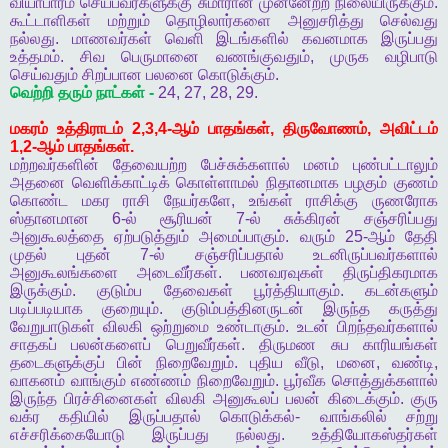
வியாபாரம்
செய்பவர்களுக்கு
சுமாரான
முன்னேற்ற
நிலையிருக்கும்
.
கூட்டாளிகள்
மற்றும்
தொழிலார்களை
அனுசரித்து
செல்வது
நல்லது
.
மாணவர்கள்
வெளி
இடங்களில்
கவனமாக
இருப்பது
உத்தமம்
.
சிவ
பெருமானை
வணங்குவதும்
,
முருக
வழிபாடு
செய்வதும்
சிறப்பான
பலனை
கொடுக்கும்
.
வெற்றி
தரும்
நாட்கள்
-
24, 27, 28, 29.
மகரம்
உத்திராடம்
2,3,4-
ஆம்
பாதங்கள்
,
திருவோணம்
,
அவிட்டம்
1,2-
ஆம்
பாதங்கள்
.
மற்றவர்களின்
தேவையற்ற
பேச்சுக்களால்
மனம்
புண்பட்டாலும்
அதனை
வெளிக்காட்டிக்
கொள்ளாமல்
நிதானமாக
பழகும்
குணம்
கொண்ட
மகர
ராசி
நேயர்களே
,
உங்கள்
ராசிக்கு
ருணரோக
ஸ்தானமான
6-
ல்
சூரியன்
7-
ல்
சுக்கிரன்
சஞ்சரிப்பது
அனுகூலத்தை
ஏற்படுத்தும்
அமைப்பாகும்
.
வரும்
25-
ஆம்
தேதி
முதல்
புதன்
7-
ல்
சஞ்சரிப்பதால்
உடனிருப்பவர்களால்
அனுகூலங்களை
அடைவீர்கள்
.
பணவரவுகள்
திருப்திகரமாக
இருக்கும்
.
குடும்ப
தேவைகள்
பூர்த்தியாகும்
.
கடன்களும்
படிப்படியாக
குறையும்
.
குடும்பத்தினருடன்
இருந்த
கருத்து
வேறுபாடுகள்
விலகி
ஒற்றுமை
உண்டாகும்
.
உடன்
பிறந்தவர்களால்
சாதகப்
பலன்களைப்
பெறுவீர்கள்
.
திருமண
சுப
காரியங்கள்
தடைகளுக்குப்
பின்
நிறைவேறும்
.
புதிய
வீடு
,
மனை
,
வண்டி
,
வாகனம்
வாங்கும்
எண்ணம்
நிறைவேறும்
.
பூர்வீக
சொத்துக்களால்
இருந்த
பிரச்சினைகள்
விலகி
அனுகூலப்
பலன்
கிடைக்கும்
.
குரு
வக்ர
கதியில்
இருப்பதால்
கொடுக்கல்
-
வாங்கலில்
சற்று
எச்சரிக்கையோடு
இருப்பது
நல்லது
.
உத்தியோகஸ்தர்கள்