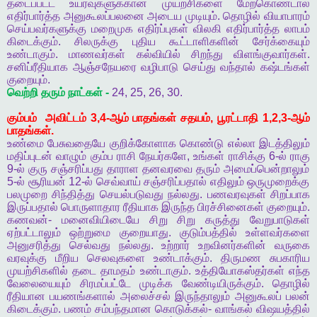
தடைப்பட்ட
உயர்வுகளுக்கான
முயற்சிகளை
மேற்கொண்டால்
எதிர்பார்த்த
அனுகூலப்பலனை
அடைய
முடியும்
.
தொழில்
வியாபாரம்
செய்பவர்களுக்கு
மறைமுக
எதிர்ப்புகள்
விலகி
எதிர்பார்த்த
லாபம்
கிடைக்கும்
.
சிலருக்கு
புதிய
கூட்டாளிகளின்
சேர்க்கையும்
உண்டாகும்
.
மாணவர்கள்
கல்வியில்
சிறந்து
விளங்குவார்கள்
.
சனிப்ரீதியாக
ஆஞ்சநேயரை
வழிபாடு
செய்து
வந்தால்
கஷ்டங்கள்
குறையும்
.
வெற்றி
தரும்
நாட்கள்
-
24, 25, 26, 30.
கும்பம்
அவிட்டம்
3,4-
ஆம்
பாதங்கள்
சதயம்
,
பூரட்டாதி
1,2,3-
ஆம்
பாதங்கள்
.
உண்மை
பேசுவதையே
குறிக்கோளாக
கொண்டு
எல்லா
இடத்திலும்
மதிப்புடன்
வாழும்
கும்ப
ராசி
நேயர்களே
,
உங்கள்
ராசிக்கு
6-
ல்
ராகு
9-
ல்
குரு
சஞ்சரிப்பது
தாராள
தனவரவை
தரும்
அமைப்பென்றாலும்
5-
ல்
சூரியன்
12-
ல்
செவ்வாய்
சஞ்சரிப்பதால்
எதிலும்
ஒருமுறைக்கு
பலமுறை
சிந்தித்து
செயல்படுவது
நல்லது
.
பணவரவுகள்
சிறப்பாக
இருப்பதால்
பொருளாதார
ரீதியாக
இருந்த
பிரச்சினைகள்
குறையும்
.
கணவன்
-
மனைவியிடையே
சிறு
சிறு
கருத்து
வேறுபாடுகள்
ஏற்பட்டாலும்
ஒற்றுமை
குறையாது
.
குடும்பத்தில்
உள்ளவர்களை
அனுசரித்து
செல்வது
நல்லது
.
உற்றார்
உறவினர்களின்
வருகை
வரவுக்கு
மீறிய
செலவுகளை
உண்டாக்கும்
.
திருமண
சுபகாரிய
முயற்சிகளில்
தடை
தாமதம்
உண்டாகும்
.
உத்தியோகஸ்தர்கள்
எந்த
வேலையையும்
சிரமப்பட்டே
முடிக்க
வேண்டியிருக்கும்
.
தொழில்
ரீதியான
பயணங்களால்
அலைச்சல்
இருந்தாலும்
அனுகூலப்
பலன்
கிடைக்கும்
.
பணம்
சம்பந்தமான
கொடுக்கல்
-
வாங்கல்
விஷயத்தில்