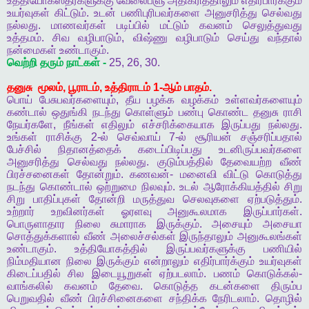
உத்தியோகஸ்தர்களுக்கு
வேலைபளு
அதிகரித்தாலும்
எதிர்பார்க்கும்
உயர்வுகள்
கிட்டும்
.
உடன்
பணிபுரிபவர்களை
அனுசரித்து
செல்வது
நல்லது
.
மாணவர்கள்
படிப்பில்
மட்டும்
கவனம்
செலுத்துவது
உத்தமம்
.
சிவ
வழிபாடும்
,
விஷ்ணு
வழிபாடும்
செய்து
வந்தால்
நன்மைகள்
உண்டாகும்
.
வெற்றி
தரும்
நாட்கள்
-
25, 26, 30.
தனுசு
மூலம்
,
பூராடம்
,
உத்திராடம்
1-
ஆம்
பாதம்
.
பொய்
பேசுபவர்களையும்
,
தீய
பழக்க
வழக்கம்
உள்ளவர்களையும்
கண்டால்
ஒதுங்கி
நடந்து
கொள்ளும்
பண்பு
கொண்ட
தனுசு
ராசி
நேயர்களே
,
நீங்கள்
எதிலும்
எச்சரிக்கையாக
இருப்பது
நல்லது
.
உங்கள்
ராசிக்கு
2-
ல்
செவ்வாய்
7-
ல்
சூரியன்
சஞ்சரிப்பதால்
பேச்சில்
நிதானத்தைக்
கடைப்பிடிப்பது
உடனிருப்பவர்களை
அனுசரித்து
செல்வது
நல்லது
.
குடும்பத்தில்
தேவையற்ற
வீண்
பிரச்சனைகள்
தோன்றும்
.
கணவன்
-
மனைவி
விட்டு
கொடுத்து
நடந்து
கொண்டால்
ஒற்றுமை
நிலவும்
.
உடல்
ஆரோக்கியத்தில்
சிறு
சிறு
பாதிப்புகள்
தோன்றி
மருத்துவ
செலவுகளை
ஏற்படுத்தும்
.
உற்றார்
உறவினர்கள்
ஓரளவு
அனுகூலமாக
இருப்பார்கள்
.
பொருளாதார
நிலை
சுமாராக
இருக்கும்
.
அசையும்
அசையா
சொத்துக்களால்
வீண்
அலைச்சல்கள்
இருந்தாலும்
அனுகூலங்கள்
உண்டாகும்
.
உத்தியோகத்தில்
இருப்பவர்களுக்கு
பணியில்
நிம்மதியான
நிலை
இருக்கும்
என்றாலும்
எதிர்பார்க்கும்
உயர்வுகள்
கிடைப்பதில்
சில
இடையூறுகள்
ஏற்படலாம்
.
பணம்
கொடுக்கல்
-
வாங்கலில்
கவனம்
தேவை
.
கொடுத்த
கடன்களை
திரும்ப
பெறுவதில்
வீண்
பிரச்சினைகளை
சந்திக்க
நேரிடலாம்
.
தொழில்