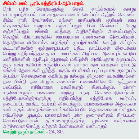
சிம்மம்
மகம்
,
பூரம்
.
உத்திரம்
1-
ஆம்
பாதம்
.
பிறர்
பழிச்
சொற்களுக்கு
செவி
சாய்க்காமல்
தனது
விடாமுயற்சியால்
பல
சாதனைகளைச்
செய்யும்
ஆற்றல்
கொண்ட
சிம்ம
ராசி
நேயர்களே
,
உங்கள்
ராசியதிபதி
சூரியன்
லாப
ஸ்தானத்தில்
வலுவாக
சஞ்சரிப்பதும்
6-
ல்
செவ்வாய்
,
கேது
சஞ்சரிப்பதும்
உங்கள்
பலத்தை
அதிகரிக்கும்
அமைப்பாகும்
.
தொழில்
வியாபாரத்தில்
லாபகரமான
பலன்களை
அடைவீர்கள்
.
தொழிலை
விரிவாக்க
எடுக்கும்
முயற்சிகளில்
வெற்றி
கிட்டும்
.
கூட்டாளிகளின்
ஒத்துழைப்புடன்
புதிய
வாய்ப்புகள்
கிடைக்கப்
பெற்று
எதிர்பார்த்ததை
விட
லாபங்கள்
சிறப்பாக
அமையும்
.
பெரிய
மனிதர்களின்
ஆசியும்
ஆதரவும்
மகிழ்ச்சி
அளிப்பதாக
அமையும்
.
குரு
வக்ர
கதியில்
சஞ்சரிப்பதால்
தாராள
தன
வரவுகள்
ஏற்பட்டு
உங்கள்
தேவைகள்
பூர்த்தியாகும்
.
கடன்கள்
படிப்படியாக
குறையும்
.
ஆடம்பர
செலவுகளை
தவிர்ப்பது
நல்லது
.
திருமண
சுபகாரியங்கள்
தடையின்றி
நடைபெறும்
.
கணவன்
-
மனைவியிடையே
ஒற்றுமை
பலப்படும்
.
எதிர்பாராத
உதவிகளும்
கிடைக்கும்
.
உற்றார்
உறவினர்களும்
பகைமை
மறந்து
உறவு
கொண்டாடுவார்கள்
.
உத்தியோகஸ்தர்களுக்கு
எதிர்பார்த்த
உத்தியோக
உயர்வும்
,
தடைப்பட்ட
ஊதிய
உயர்வும்
கிடைக்கும்
.
பயணங்களால்
அனுகூலம்
உண்டாகும்
.
கொடுக்கல்
-
வாங்கலில்
பெரிய
தொகைகளை
எளிதாக
ஈடுபடுத்த
முடியும்
.
மாணவர்கள்
மற்ற
துறைகளிலும்
சிறப்புடன்
செயல்படுவார்கள்
.
தட்சிணாமூர்த்திக்கு
முல்லை
மலர்களால்
அர்ச்சனை
செய்து
வந்தால்
மேன்மைகள்
உண்டாகும்
.
வெற்றி
தரும்
நாட்கள்
-
24, 30.