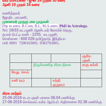
வார
ராசிப்பலன்
-
ஜுன்
24
முதல்
30
வரை
ஆனி
10
முதல்
16
வரை
கணித்தவர்
ஜோதிட
மாமணி
,
முனைவர்
முருகு
பால
முருகன்
Dip in astro, B.Com, B.L, M.A.astro.
PhD in Astrology.
No:
19/33
வடபழனி
ஆண்டவர்
கோயில்
தெரு
,
தபால்
பெட்டி
எண்
- 2255.
வடபழனி
,
சென்னை
- 600 026
தமிழ்நாடு
,
இந்தியா
.
cell:
0091
7200163001. 9383763001,
சூரிய
புதன்
திருக்கணித
கிரக
நிலை
ராகு சுக்கி
கேது
செவ்
சனி (வ)
சந்தி
குரு(வ)
கிரக
மாற்றம்
25-06-2018
கடக
புதன்
மாலை
06.04
மணிக்கு
27-06-2018
செவ்வாய்
வக்ர
ஆரம்பம்
அதிகாலை
02.36
மணிக்கு