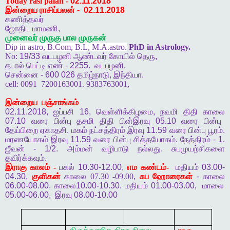
Today rasi palan -
02.11.2018
இன்றைய ராசிப்பலன்
-
02.11.2018
கணித்தவர்
ஜோதிட
மாமணி
,
முனைவர்
முருகு
பால
முருகன்
Dip in astro, B.Com, B.L, M.A.astro.
PhD in Astrology.
No:
19/33
வடபழனி
ஆண்டவர்
கோயில்
தெரு
,
தபால்
பெட்டி
எண்
- 2255.
வடபழனி
,
சென்னை
- 600 026
தமிழ்நாடு
,
இந்தியா
.
cell:
0091
7200163001. 9383763001,
இன்றைய
பஞ்சாங்கம்
02.11.2018,
ஐப்பசி
16,
வெள்ளிக்கிழமை
,
நவமி
திதி
காலை
07.10
வரை
பின்பு
தசமி
திதி
பின்இரவு
05.10
வரை
பின்பு
தேய்பிறை
ஏகாதசி
.
மகம்
நட்சத்திரம்
இரவு
11.59
வரை
பின்பு
பூரம்
.
மரணயோகம்
இரவு
11.59
வரை
பின்பு
சித்தயோகம்
.
நேத்திரம்
- 1.
ஜீவன்
- 1/2.
அம்மன்
வழிபாடு
நல்லது
.
சுபமுயற்சிகளை
தவிர்க்கவும்
.
இராகு
காலம் -
பகல்
10.30-12.00,
எம
கண்டம்-
மதியம்
03.00-
04.30,
குளிகன்
காலை 07.30 -09.00,
சுப
ஹோரைகள்
-
காலை
06.00-08.00,
காலை
10.00-10.30.
மதியம்
01.00-03.00,
மாலை
05.00-06.00,
இரவு
08.00-10.00