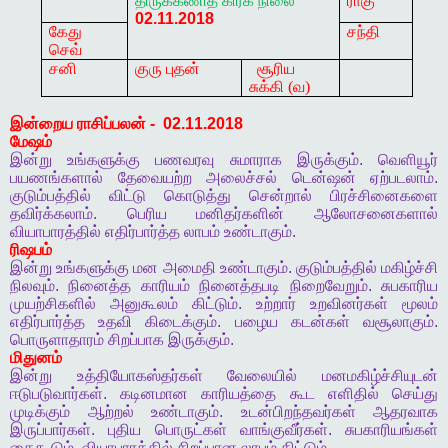
திருக்கணித
கிரக
நிலை
ராகு
02.11.2018
கேது
சந்தி
செவ்
சனி
குரு புதன்
சூரிய
சுக்கி (வ)
இன்றைய
ராசிப்பலன்
-
02.11.2018
மேஷம்
இன்று
உங்களுக்கு
பணவரவு
சுமாராக
இருக்கும்
.
வெளியூர்
பயணங்களால்
தேவையற்ற
அலைச்சல்
டென்ஷன்
ஏற்படலாம்
.
குடும்பத்தில்
விட்டு
கொடுத்து
சென்றால்
பிரச்சினைகளை
தவிர்க்கலாம்
.
பெரிய
மனிதர்களின்
ஆலோசனைகளால்
வியாபாரத்தில்
எதிர்பார்த்த
லாபம்
உண்டாகும்
.
ரிஷபம்
இன்று
உங்களுக்கு
மன
அமைதி
உண்டாகும்
.
குடும்பத்தில்
மகிழ்ச்சி
நிலவும்
.
நினைத்த
காரியம்
நினைத்தபடி
நிறைவேறும்
.
சுபகாரிய
முயற்சிகளில்
அனுகூலம்
கிட்டும்
.
உற்றார்
உறவினர்கள்
மூலம்
எதிர்பார்த்த
உதவி
கிடைக்கும்
.
பழைய
கடன்கள்
வசூலாகும்
.
பொருளாதாரம்
சிறப்பாக
இருக்கும்
.
மிதுனம்
இன்று
உத்தியோகஸ்தர்கள்
வேலையில்
மனமகிழ்ச்சியுடன்
ஈடுபடுவார்கள்
.
கடினமான
காரியத்தை
கூட
எளிதில்
செய்து
முடிக்கும்
ஆற்றல்
உண்டாகும்
.
உடன்பிறந்தவர்கள்
ஆதரவாக
இருப்பார்கள்
.
புதிய
பொருட்கள்
வாங்குவீர்கள்
.
சுபகாரியங்கள்
கைகூடும்
.
வியாபாரத்தில்
சிறப்பான
லாபம்
கிட்டும்
.