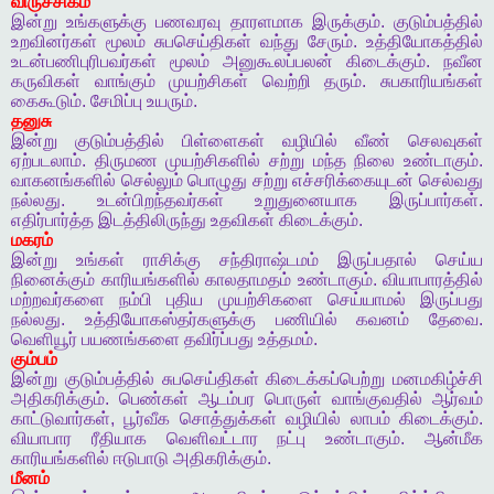
விருச்சிகம்
இன்று
உங்களுக்கு
பணவரவு
தாரளமாக
இருக்கும்
.
குடும்பத்தில்
உறவினர்கள்
மூலம்
சுபசெய்திகள்
வந்து
சேரும்
.
உத்தியோகத்தில்
உடன்பணிபுரிபவர்கள்
மூலம்
அனுகூலப்பலன்
கிடைக்கும்
.
நவீன
கருவிகள்
வாங்கும்
முயற்சிகள்
வெற்றி
தரும்
.
சுபகாரியங்கள்
கைகூடும்
.
சேமிப்பு
உயரும்
.
தனுசு
இன்று
குடும்பத்தில்
பிள்ளைகள்
வழியில்
வீண்
செலவுகள்
ஏற்படலாம்
.
திருமண
முயற்சிகளில்
சற்று
மந்த
நிலை
உண்டாகும்
.
வாகனங்களில்
செல்லும்
பொழுது
சற்று
எச்சரிக்கையுடன்
செல்வது
நல்லது
.
உடன்பிறந்தவர்கள்
உறுதுனையாக
இருப்பார்கள்
.
எதிர்பார்த்த
இடத்திலிருந்து
உதவிகள்
கிடைக்கும்
.
மகரம்
இன்று
உங்கள்
ராசிக்கு
சந்திராஷ்டமம்
இருப்பதால்
செய்ய
நினைக்கும்
காரியங்களில்
காலதாமதம்
உண்டாகும்
.
வியாபாரத்தில்
மற்றவர்களை
நம்பி
புதிய
முயற்சிகளை
செய்யாமல்
இருப்பது
நல்லது
.
உத்தியோகஸ்தர்களுக்கு
பணியில்
கவனம்
தேவை
.
வெளியூர்
பயணங்களை
தவிர்ப்பது
உத்தமம்
.
கும்பம்
இன்று
குடும்பத்தில்
சுபசெய்திகள்
கிடைக்கப்பெற்று
மனமகிழ்ச்சி
அதிகரிக்கும்
.
பெண்கள்
ஆடம்பர
பொருள்
வாங்குவதில்
ஆர்வம்
காட்டுவார்கள்
,
பூர்வீக
சொத்துக்கள்
வழியில்
லாபம்
கிடைக்கும்
.
வியாபார
ரீதியாக
வெளிவட்டார
நட்பு
உண்டாகும்
.
ஆன்மீக
காரியங்களில்
ஈடுபாடு
அதிகரிக்கும்
.
மீனம்