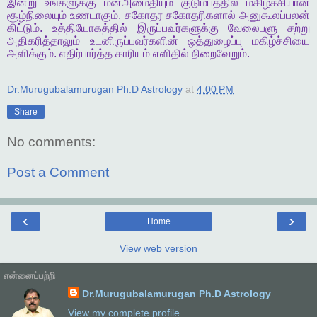
இன்று
உங்களுக்கு
மனஅமைதியும்
குடும்பத்தில்
மகிழ்ச்சியான
சூழ்நிலையும்
உணடாகும்
.
சகோதர
சகோதரிகளால்
அனுகூலப்பலன்
கிட்டும்
.
உத்தியோகத்தில் இருப்பவர்களுக்கு
வேலைபளு
சற்று
அதிகரித்தாலும்
உடனிருப்பவர்களின்
ஒத்துழைப்பு
மகிழ்ச்சியை
அளிக்கும்
.
எதிர்பார்த்த
காரியம்
எளிதில்
நிறைவேறும்
.
Dr.Murugubalamurugan Ph.D Astrology
at
4:00 PM
Share
No comments:
Post a Comment
‹
›
Home
View web version
என்னைப்பற்றி
Dr.Murugubalamurugan Ph.D Astrology
View my complete profile