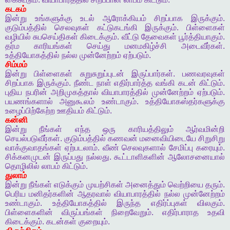
கடகம்
இன்று
உங்களுக்கு
உடல்
ஆரோக்கியம்
சிறப்பாக
இருக்கும்
.
குடும்பத்தில்
செலவுகள்
கட்டுகடங்கி
இருக்கும்
.
பிள்ளைகள்
வழியில்
சுபசெய்திகள்
கிடைக்கும்
.
வீட்டு
தேவைகள்
பூர்த்தியாகும்
.
தர்ம
காரியங்கள்
செய்து
மனமகிழ்ச்சி
அடைவீர்கள்
.
உத்தியோகத்தில்
நல்ல
முன்னேற்றம்
ஏற்படும்
.
சிம்மம்
இன்று
பிள்ளைகள்
சுறுசுறுப்புடன்
இருப்பார்கள்
.
பணவரவுகள்
சிறப்பாக
இருக்கும்
.
நீண்ட
நாள்
எதிர்பார்த்த
வங்கி
கடன்
கிட்டும்
.
புதிய
நபரின்
அறிமுகத்தால்
வியாபாரத்தில்
முன்னேற்றம்
ஏற்படும்
.
பயணங்களால்
அனுகூலம்
உண்டாகும்
.
உத்தியோகஸ்தர்களுக்கு
உழைப்பிற்கேற்ற
ஊதியம்
கிட்டும்
.
கன்னி
இன்று
நீங்கள்
எந்த
ஒரு
காரியத்திலும்
ஆர்வமின்றி
செயல்படுவீர்கள்
.
குடும்பத்தில்
கணவன்
மனைவியிடையே
சிறுசிறு
வாக்குவாதங்கள்
ஏற்படலாம்
.
வீண்
செலவுகளால்
சேமிப்பு
கரையும்
.
சிக்கனமுடன்
இருப்பது
நல்லது
.
கூட்டாளிகளின்
ஆலோசனையால்
தொழிலில்
லாபம்
கிட்டும்
.
துலாம்
இன்று
நீங்கள்
எடுக்கும்
முயற்சிகள்
அனைத்தும்
வெற்றியை
தரும்
.
பெரிய
மனிதர்களின்
ஆதரவால்
வியாபாரத்தில்
நல்ல
முன்னேற்றம்
உண்டாகும்
.
உத்தியோகத்தில்
இருந்த
எதிர்ப்புகள்
விலகும்
.
பிள்ளைகளின்
விருப்பங்கள்
நிறைவேறும்
.
எதிர்பாராத
உதவி
கிடைக்கும்
.
கடன்கள்
குறையும்
.