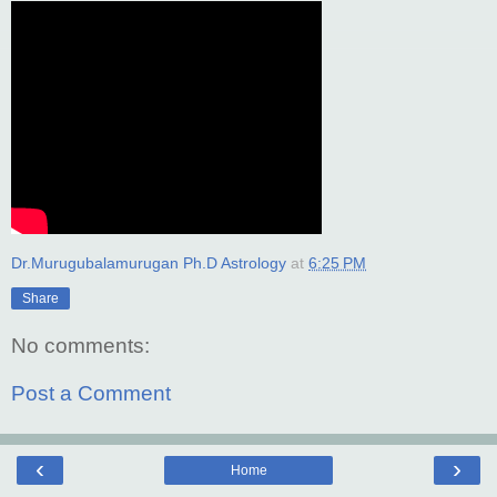
Dr.Murugubalamurugan Ph.D Astrology
at
6:25 PM
Share
No comments:
Post a Comment
‹
›
Home