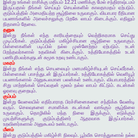
இன்று
உங்கள்
ராசிக்கு
மதியம்
12.21
மணிக்கு
மேல்
சந்திராஷ்டமம்
இருப்பதால்
நீங்கள்
செய்யும்
செயல்களில்
காலதாமதம்
ஏற்படும்
.
குடும்பத்தில்
அமைதியற்ற
சூழ்நிலை
உருவாகும்
.
வியாபார
ரீதியான
பயணங்களில்
அலைச்சலுக்கு
பிறகே
லாபம்
கிடைக்கும்
.
எதிலும்
நிதானம்
தேவை
.
தனுசு
இன்று
நீங்கள்
எந்த
காரியத்தையும்
வெற்றிகரமாக
செய்து
முடிப்பீர்கள்
.
குடும்பத்தில்
மகிழ்ச்சியான
சூழ்நிலை
உருவாகும்
.
பிள்ளைகளின்
படிப்பில்
நல்ல
முன்னேற்றம்
ஏற்படும்
.
உடன்
பிறந்தவர்களால்
உதவிகள்
கிடைக்கும்
.
உத்தியோகத்தில்
உடன்
பணிபுரிபவர்களுடன்
சுமூக
உறவு
உண்டாகும்
.
மகரம்
இன்று
நீங்கள்
எந்த
செயலையும்
மனமகிழ்ச்சியுடன்
செய்வீர்கள்
.
பிள்ளைகள்
பாசத்துடன்
இருப்பார்கள்
.
உத்தியோகத்தில்
வெளியூர்
பயணங்களால்
அனுகூலமான
பலன்கள்
உண்டாகும்
.
வியாபாரத்தில்
சிறு
மாற்றங்கள்
செய்வதன்
மூலம்
நல்ல
லாபம்
கிட்டும்
.
கடன்கள்
ஓரளவு
குறையும்
.
கும்பம்
இன்று
வேலையில்
எதிர்பாராத
பிரச்சினைகளை
சந்திக்க
வேண்டி
வரும்
.
செலவுகளை
சமாளிக்க
கடன்கள்
வாங்கும்
சூழ்நிலை
உருவாகும்
.
தொழிலில்
மந்த
நிலை
இருக்கும்
.
எடுக்கும்
முயற்சிகளுக்கு
குடும்பத்தினர்
ஆதரவாக
இருப்பார்கள்
.
உறவினர்களால்
அனுகூலம்
உண்டாகும்
.
மீனம்
இன்று
குடும்பத்தில்
மகிழ்ச்சி
நிலவும்
.
பூர்வீக
சொத்துகளால்
நல்ல