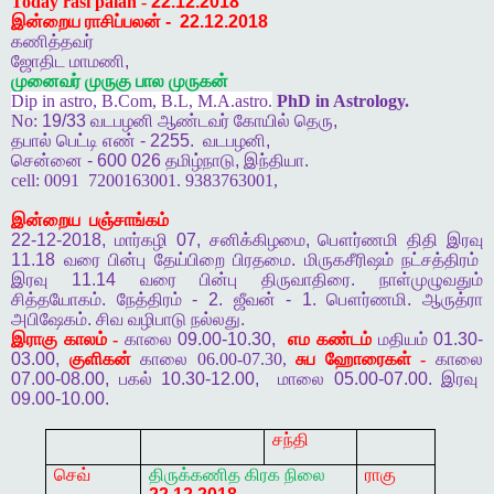
Today rasi palan -
22.12.2018
இன்றைய ராசிப்பலன்
-
22.12.2018
கணித்தவர்
ஜோதிட
மாமணி
,
முனைவர்
முருகு
பால
முருகன்
Dip in astro, B.Com, B.L, M.A.astro.
PhD in Astrology.
No:
19/33
வடபழனி
ஆண்டவர்
கோயில்
தெரு
,
தபால்
பெட்டி
எண்
- 2255.
வடபழனி
,
சென்னை
- 600 026
தமிழ்நாடு
,
இந்தியா
.
cell:
0091
7200163001. 9383763001,
இன்றைய
பஞ்சாங்கம்
22-12-2018,
மார்கழி
07,
சனிக்கிழமை
,
பௌர்ணமி
திதி
இரவு
11.18
வரை
பின்பு
தேய்பிறை
பிரதமை
.
மிருகசீரிஷம்
நட்சத்திரம்
இரவு
11.14
வரை
பின்பு
திருவாதிரை
.
நாள்முழுவதும்
சித்தயோகம்
.
நேத்திரம்
- 2.
ஜீவன்
- 1.
பௌர்ணமி
.
ஆருத்ரா
அபிஷேகம்
.
சிவ
வழிபாடு
நல்லது
.
இராகு
காலம் -
காலை
09.00-10.30,
எம
கண்டம்
மதியம்
01.30-
03.00,
குளிகன்
காலை 06.00-07.30,
சுப
ஹோரைகள் -
காலை
07.00-08.00,
பகல்
10.30-12.00,
மாலை
05.00-07.00.
இரவு
09.00-10.00.
சந்தி
செவ்
திருக்கணித
கிரக
நிலை
ராகு