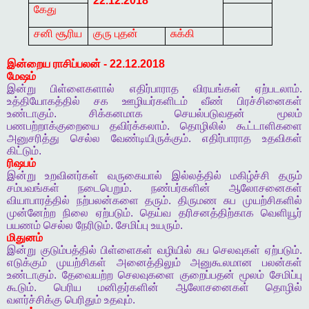
22.12.2018
கேது
சனி சூரிய
குரு புதன்
சுக்கி
இன்றைய
ராசிப்பலன்
- 22.12.2018
மேஷம்
இன்று
பிள்ளைகளால்
எதிர்பாராத
விரயங்கள்
ஏற்படலாம்
.
உத்தியோகத்தில்
சக
ஊழியர்களிடம்
வீண்
பிரச்சினைகள்
உண்டாகும்
.
சிக்கனமாக
செயல்படுவதன்
மூலம்
பணபற்றாக்குறையை
தவிர்க்கலாம்
.
தொழிலில்
கூட்டாளிகளை
அனுசரித்து
செல்ல
வேண்டியிருக்கும்
.
எதிர்பாராத
உதவிகள்
கிட்டும்
.
ரிஷபம்
இன்று
உறவினர்கள்
வருகையால்
இல்லத்தில்
மகிழ்ச்சி
தரும்
சம்பவங்கள்
நடைபெறும்
.
நண்பர்களின்
ஆலோசனைகள்
வியாபாரத்தில்
நற்பலன்களை
தரும்
.
திருமண
சுப
முயற்சிகளில்
முன்னேற்ற
நிலை
ஏற்படும்
.
தெய்வ
தரிசனத்திற்காக
வெளியூர்
பயணம்
செல்ல
நேரிடும்
.
சேமிப்பு
உயரும்
.
மிதுனம்
இன்று
குடும்பத்தில்
பிள்ளைகள்
வழியில்
சுப
செலவுகள்
ஏற்படும்
.
எடுக்கும்
முயற்சிகள்
அனைத்திலும்
அனுகூலமான
பலன்கள்
உண்டாகும்
.
தேவையற்ற
செலவுகளை
குறைப்பதன்
மூலம்
சேமிப்பு
கூடும்
.
பெரிய
மனிதர்களின்
ஆலோசனைகள்
தொழில்
வளர்ச்சிக்கு
பெரிதும்
உதவும்
.