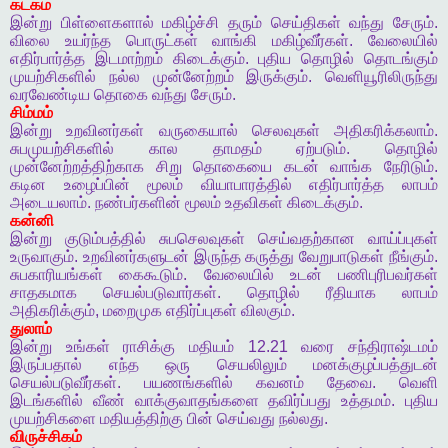
கடகம்
இன்று
பிள்ளைகளால்
மகிழ்ச்சி
தரும்
செய்திகள்
வந்து
சேரும்
.
விலை
உயர்ந்த
பொருட்கள்
வாங்கி
மகிழ்வீர்கள்
.
வேலையில்
எதிர்பார்த்த
இடமாற்றம்
கிடைக்கும்
.
புதிய
தொழில்
தொடங்கும்
முயற்சிகளில்
நல்ல
முன்னேற்றம்
இருக்கும்
.
வெளியூரிலிருந்து
வரவேண்டிய
தொகை
வந்து
சேரும்
.
சிம்மம்
இன்று
உறவினர்கள்
வருகையால்
செலவுகள்
அதிகரிக்கலாம்
.
சுபமுயற்சிகளில்
கால
தாமதம்
ஏற்படும்
.
தொழில்
முன்னேற்றத்திற்காக
சிறு
தொகையை
கடன்
வாங்க
நேரிடும்
.
கடின
உழைப்பின்
மூலம்
வியாபாரத்தில்
எதிர்பார்த்த
லாபம்
அடையலாம்
.
நண்பர்களின்
மூலம்
உதவிகள்
கிடைக்கும்
.
கன்னி
இன்று
குடும்பத்தில்
சுபசெலவுகள்
செய்வதற்கான
வாய்ப்புகள்
உருவாகும்
.
உறவினர்களுடன்
இருந்த
கருத்து
வேறுபாடுகள்
நீங்கும்
.
சுபகாரியங்கள்
கைகூடும்
.
வேலையில்
உடன்
பணிபுரிபவர்கள்
சாதகமாக
செயல்படுவார்கள்
.
தொழில்
ரீதியாக
லாபம்
அதிகரிக்கும்
,
மறைமுக
எதிர்ப்புகள்
விலகும்
.
துலாம்
இன்று
உங்கள்
ராசிக்கு
மதியம்
12.21
வரை
சந்திராஷ்டமம்
இருப்பதால்
எந்த
ஒரு
செயலிலும்
மனக்குழப்பத்துடன்
செயல்படுவீர்கள்
.
பயணங்களில்
கவனம்
தேவை
.
வெளி
இடங்களில்
வீண்
வாக்குவாதங்களை
தவிர்ப்பது
உத்தமம்
.
புதிய
முயற்சிகளை
மதியத்திற்கு
பின்
செய்வது
நல்லது
.
விருச்சிகம்