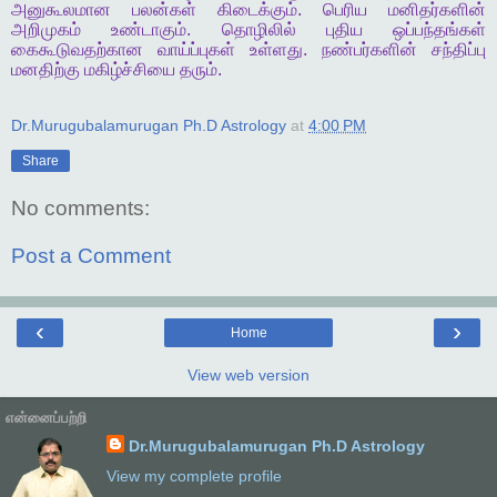
அனுகூலமான
பலன்கள்
கிடைக்கும்
.
பெரிய
மனிதர்களின்
அறிமுகம்
உண்டாகும்
.
தொழிலில்
புதிய
ஒப்பந்தங்கள்
கைகூடுவதற்கான
வாய்ப்புகள்
உள்ளது
.
நண்பர்களின்
சந்திப்பு
மனதிற்கு
மகிழ்ச்சியை
தரும்
.
Dr.Murugubalamurugan Ph.D Astrology
at
4:00 PM
Share
No comments:
Post a Comment
‹
›
Home
View web version
என்னைப்பற்றி
Dr.Murugubalamurugan Ph.D Astrology
View my complete profile