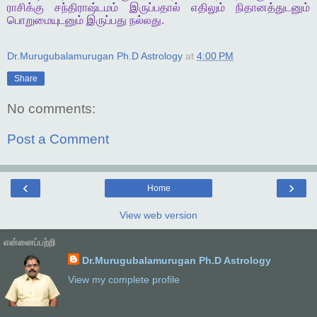
ராசிக்கு
சந்திராஷ்டமம்
இருப்பதால்
எதிலும்
நிதானத்துடனும்
பொறுமையுடனும்
இருப்பது
நல்லது
.
Dr.Murugubalamurugan Ph.D Astrology
at
4:00 PM
Share
No comments:
Post a Comment
‹
›
Home
View web version
என்னைப்பற்றி
Dr.Murugubalamurugan Ph.D Astrology
View my complete profile