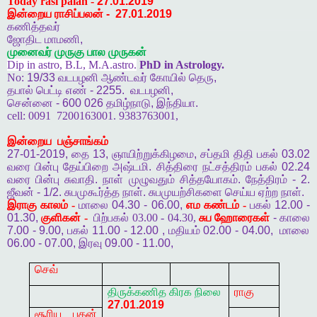
Today rasi palan -
27.01.2019
இன்றைய ராசிப்பலன்
-
27.01.2019
கணித்தவர்
ஜோதிட
மாமணி
,
முனைவர்
முருகு
பால
முருகன்
Dip in astro, B.L, M.A.astro.
PhD in Astrology.
No:
19/33
வடபழனி
ஆண்டவர்
கோயில்
தெரு
,
தபால்
பெட்டி
எண்
- 2255.
வடபழனி
,
சென்னை
- 600 026
தமிழ்நாடு
,
இந்தியா
.
cell:
0091
7200163001. 9383763001,
இன்றைய
பஞ்சாங்கம்
27-01-2019,
தை
13,
ஞாயிற்றுக்கிழமை
,
சப்தமி
திதி
பகல்
03.02
வரை
பின்பு
தேய்பிறை
அஷ்டமி
.
சித்திரை
நட்சத்திரம்
பகல்
02.24
வரை
பின்பு
சுவாதி
.
நாள்
முழுவதும்
சித்தயோகம்
.
நேத்திரம்
- 2.
ஜீவன்
- 1/2.
சுபமுகூர்த்த
நாள்
.
சுபமுயற்சிகளை
செய்ய
ஏற்ற
நாள்
.
இராகு
காலம் -
மாலை
04.30 - 06.00,
எம
கண்டம் -
பகல்
12.00 -
01.30,
குளிகன் -
பிற்பகல் 03.00 - 04.30,
சுப
ஹோரைகள்
-
காலை
7.00 - 9.00,
பகல்
11.00 - 12.00 ,
மதியம்
02.00 - 04.00,
மாலை
06.00 - 07.00,
இரவு
09.00 - 11.00,
செவ்
திருக்கணித
கிரக
நிலை
ராகு
27.01.2019
சூரிய புதன்