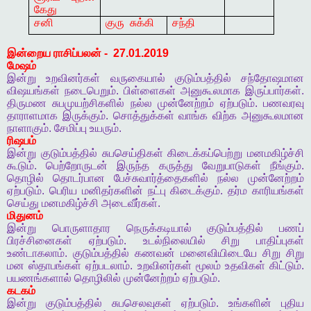
கேது
சனி
குரு
சுக்கி
சந்தி
இன்றைய
ராசிப்பலன்
-
27.01.2019
மேஷம்
இன்று
உறவினர்கள்
வருகையால்
குடும்பத்தில்
சந்தோஷமான
விஷயங்கள்
நடைபெறும்
.
பிள்ளைகள்
அனுகூலமாக
இருப்பார்கள்
.
திருமண
சுபமுயற்சிகளில்
நல்ல
முன்னேற்றம்
ஏற்படும்
.
பணவரவு
தாராளமாக
இருக்கும்
.
சொத்துக்கள்
வாங்க
விற்க
அனுகூலமான
நாளாகும்
.
சேமிப்பு
உயரும்
.
ரிஷபம்
இன்று
குடும்பத்தில்
சுபசெய்திகள்
கிடைக்கப்பெற்று
மனமகிழ்ச்சி
கூடும்
.
பெற்றோருடன்
இருந்த
கருத்து
வேறுபாடுகள்
நீங்கும்
.
தொழில்
தொடர்பான
பேச்சுவார்த்தைகளில்
நல்ல
முன்னேற்றம்
ஏற்படும்
.
பெரிய
மனிதர்களின்
நட்பு
கிடைக்கும்
.
தர்ம
காரியங்கள்
செய்து
மனமகிழ்ச்சி
அடைவீர்கள்
.
மிதுனம்
இன்று
பொருளாதார
நெருக்கடியால்
குடும்பத்தில்
பணப்
பிரச்சினைகள்
ஏற்படும்
.
உடல்நிலையில்
சிறு
பாதிப்புகள்
உண்டாகலாம்
.
குடும்பத்தில்
கணவன்
மனைவியிடையே
சிறு
சிறு
மன
ஸ்தாபங்கள்
ஏற்படலாம்
.
உறவினர்கள்
மூலம்
உதவிகள்
கிட்டும்
.
பயணங்களால்
தொழிலில்
முன்னேற்றம்
ஏற்படும்
.
கடகம்
இன்று
குடும்பத்தில்
சுபசெலவுகள்
ஏற்படும்
.
உங்களின்
புதிய