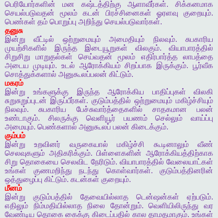
பெரியோர்களின்
மன
கஷ்டத்திற்கு
ஆளாவீர்கள்
.
சிக்கனமாக
செயல்படுவதன்
மூலம்
கடன்
பிரச்சினைகள்
ஓரளவு
குறையும்
.
பெண்கள்
தம்
பொறுப்பு
அறிந்து
செயல்படுவார்கள்
.
தனுசு
இன்று
வீட்டில்
ஒற்றுமையும்
அமைதியும்
நிலவும்
.
சுபகாரிய
முயற்சிகளில்
இருந்த
இடையூறுகள்
விலகும்
.
வியாபாரத்தில்
சிறுசிறு
மாறுதல்கள்
செய்வதன்
மூலம்
எதிர்பார்த்த
லாபத்தை
அடைய
முடியும்
.
உடல்
ஆரோக்கியம்
சிறப்பாக
இருக்கும்
.
பூர்வீக
சொத்துக்களால்
அனுகூலப்பலன்
கிட்டும்
.
மகரம்
இன்று
உங்களுக்கு
இருந்த
ஆரோக்கிய
பாதிப்புகள்
விலகி
சுறுசுறுப்புடன்
இருப்பீர்கள்
.
குடும்பத்தில்
ஒற்றுமையும்
மகிழ்ச்சியும்
நிலவும்
.
சுபகாரிய
பேச்சுவார்த்தைகளில்
சாதகமான
பலன்
உண்டாகும்
.
சிலருக்கு
வெளியூர்
பயணம்
செல்லும்
வாய்ப்பு
அமையும்
.
பெண்களால்
அனுகூலப்
பலன்
கிடைக்கும்
.
கும்பம்
இன்று
உறவினர்
வருகையால்
மகிழ்ச்சி
கூடினாலும்
வீண்
செலவுகளும்
அதிகரிக்கும்
.
பிள்ளைகளின்
ஆரோக்கியத்திற்காக
சிறு
தொகையை
செலவிட
நேரிடும்
.
வியாபாரத்தில்
வேலையாட்கள்
உங்கள்
குணமறிந்து
நடந்து
கொள்வார்கள்
.
குடும்பத்தினரின்
ஒத்துழைப்பு
கிட்டும்
.
கடன்கள்
குறையும்
.
மீனம்
இன்று
குடும்பத்தில்
தேவையில்லாத
டென்ஷன்கள்
ஏற்படும்
.
எதிலும்
நிம்மதியில்லாத
நிலை
தோன்றும்
.
வெளியிலிருந்து
வர
வேண்டிய
தொகை
கைக்கு
கிடைப்பதில்
கால
தாமதமாகும்
.
உங்கள்