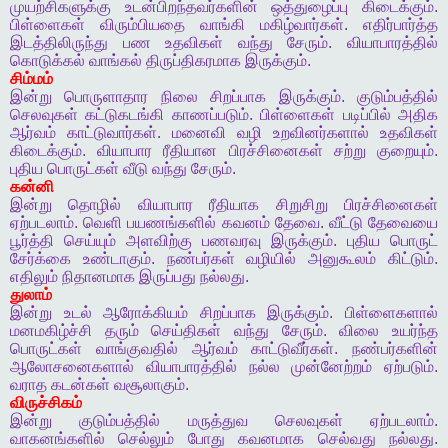
முயற்சிகளுக்கு
உடன்பிறந்தவர்களின்
ஒத்துழைப்பு
கிடைக்கும்
.
பிள்ளைகள்
விரும்பியதை
வாங்கி
மகிழ்வார்கள்
.
எதிர்பார்த்த
இடத்திலிருந்து
பண
உதவிகள்
வந்து
சேரும்
.
வியாபாரத்தில்
கொடுக்கல்
வாங்கல்
திருப்திகரமாக
இருக்கும்
.
சிம்மம்
இன்று
பொருளாதார
நிலை
சிறப்பாக
இருக்கும்
.
குடும்பத்தில்
செலவுகள்
கட்டுகடங்கி
காணப்படும்
.
பிள்ளைகள்
படிப்பில்
அதிக
ஆர்வம்
காட்டுவார்கள்
.
மனைவி
வழி
உறவினர்களால்
உதவிகள்
கிடைக்கும்
.
வியாபார
ரீதியான
பிரச்சினைகள்
சற்று
குறையும்
.
புதிய
பொருட்கள்
வீடு
வந்து
சேரும்
.
கன்னி
இன்று
தொழில்
வியாபார
ரீதியாக
சிறுசிறு
பிரச்சினைகள்
ஏற்படலாம்
.
வெளி
பயணங்களில்
கவனம்
தேவை
.
வீட்டு
தேவையை
பூர்த்தி
செய்யும்
அளவிற்கு
பணவரவு
இருக்கும்
.
புதிய
பொருட்
சேர்க்கை
உண்டாகும்
.
நண்பர்கள்
வழியில்
அனுகூலம்
கிட்டும்
.
எதிலும்
நிதானமாக
இருப்பது
நல்லது
.
துலாம்
இன்று
உடல்
ஆரோக்கியம்
சிறப்பாக
இருக்கும்
.
பிள்ளைகளால்
மனமகிழ்ச்சி
தரும்
செய்திகள்
வந்து
சேரும்
.
விலை
உயர்ந்த
பொருட்கள்
வாங்குவதில்
ஆர்வம்
காட்டுவீர்கள்
.
நண்பர்களின்
ஆலோசனைகளால்
வியாபாரத்தில்
நல்ல
முன்னேற்றம்
ஏற்படும்
.
வராத
கடன்கள்
வசூலாகும்
.
விருச்சிகம்
இன்று
குடும்பத்தில்
மருத்துவ
செலவுகள்
ஏற்படலாம்
.
வாகனங்களில்
செல்லும்
போது
கவனமாக
செல்வது
நல்லது
.