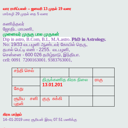
வார
ராசிப்பலன்
--
ஜனவரி
13
முதல்
19
வரை
மார்கழி
29
முதல்
தை
5
வரை
கணித்தவர்
ஜோதிட
மாமணி
,
முனைவர்
முருகு
பால
முருகன்
Dip in astro, B.Com, B.L, M.A.astro.
PhD in Astrology.
No:
19/33
வடபழனி
ஆண்டவர்
கோயில்
தெரு
,
தபால்
பெட்டி
எண்
- 2255.
வடபழனி
,
சென்னை
- 600 026
தமிழ்நாடு
,
இந்தியா
.
cell:
0091
7200163001. 9383763001,
சந்தி செவ்
திருக்கணித
கிரக
நிலை
ராகு
13.01.201
கேது
சூரிய சனி
குரு
சுக்கி
புதன்
கிரக
மாற்றம்
14--01-2019
மகர
சூரியன்
இரவு
07.51
மணிக்கு