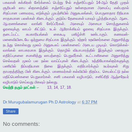
பகவான்
சுக்கிரன்
சேர்க்கைப்
பெற்று
9-
ல்
சஞ்சரிப்பதும்
14-
ஆம்
தேதி
முதல்
சூரியன்
லாப
ஸ்தானத்தில்
சஞ்சரிப்பதும்
உன்னதமான
அமைப்பு
என்பதால்
சிறப்பான
பணவரவு
,
எடுக்கும்
முயற்சியில்
அனுகூலங்கள்
,
பொருளாதார
ரீதியாக
சாதகமான
பலன்கள்
கிடைக்கும்
.
குடும்ப
தேவைகள்
யாவும்
பூர்த்தியாகும்
.
ஆடை
ஆபரணங்களை
வாங்கி
சேர்ப்பீர்கள்
.
அசையும்
அசையா
சொத்துகளால்
ஓரளவுக்கு
லாபம்
கிட்டும்
.
உடல்
ஆரோக்கியம்
ஓரளவு
சிறப்பாக
இருக்கும்
.
தடைப்பட்ட
சுபகாரியங்கள்
கைகூடி
மகிழ்ச்சி
உண்டாகும்
.
கணவன்
-
மனைவியிடையே
ஒற்றுமை
சிறப்பாக
இருக்கும்
.
உற்றார்
உறவினர்களை
அனுசரித்து
நடந்து
கொள்வது
மூலம்
அனுகூலப்
பலன்களைப்
அடைய
முடியும்
.
கொடுக்கல்
-
வாங்கல்
லாபகரமாக
இருக்கும்
.
தொழில்
வியாபாரத்தில்
இருக்கும்
மறைமுக
எதிர்ப்புகளை
சமாளித்து
லாபத்தைப்
பெறுவீர்கள்
.
கூட்டாளிகளை
அனுசரித்து
செல்வதன்
மூலம்
பல
நல்ல
வாய்ப்புகள்
கிடைக்கும்
.
உத்தியோகஸ்தர்களுக்கு
பணியில்
நிம்மதியான
நிலை
இருக்கும்
.
எதிர்பார்க்கும்
உயர்வுகள்
சிறு
தாமதத்திற்கு
பின்
கிடைக்கும்
.
மாணவர்கள்
கல்வியில்
திறம்பட
செயல்பட்டு
நல்ல
மதிப்பெண்களை
பெறுவார்கள்
.
சனி
பகவான்
வழிபாடும்
,
சனிப்ரீதி
ஆஞ்சநேயர்
வழிபாடும்
செய்வது
மிகவும்
நல்லது
.
வெற்றி
தரும்
நாட்கள்
-
-
13, 14, 17, 18.
Dr.Murugubalamurugan Ph.D Astrology
at
6:37 PM
Share
No comments: