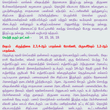
கொடுக்கல்
-
வாங்கல்
விஷயத்தில்
நிதானமாக
இருப்பது
நல்லது
.
திருமண
பேச்சுவார்த்தைகள்
சுமூகமாக
முடியும்
.
தொழில்
வியாபார
ரீதியாக
உங்களுடைய
முயற்சிகளுக்கு
சாதகமான
பலன்கள்
ஏற்படும்
.
கூட்டாளிகளின்
ஒத்துழைப்பு
சிறப்பாக
இருப்பதால்
அபிவிருத்தியை
பெருக்கிக்
கொள்ள
முடியும்
.
உத்தியோகஸ்தர்கள்
எதிர்பார்க்கும்
பதவி
மற்றும்
ஊதிய
உயர்வுகள்
தாமதமாக
கிடைக்கும்
என்றாலும்
உடனிருப்பவர்களை
அனுசரித்து
செல்வது
நல்லது
.
மாணவர்கள்
விளையாட்டு
போட்டிகளில்
கலந்து
கொள்ளும்
போது
கவனமுடன்
இருப்பது
நல்லது
.
அம்மன்
வழிபாடு
உத்தமம்
.
வெற்றி
தரும்
நாட்கள்
-
14, 15, 16, 19.
ரிஷபம்
கிருத்திகை
2,3,4-
ஆம்
பாதங்கள்
ரோகிணி
,
மிருகசீரிஷம்
1,2-
ஆம்
பாதங்கள்
.
பிறருக்கு
உதவி
செய்வதில்
தன்னலம்
கருதாது
செயலாற்றும்
பண்பு
கொண்ட
ரிஷப
ராசி
நேயர்களே
,
உங்கள்
ராசியதிபதி
சுக்கிரன்
,
குரு
சேர்க்கைப்
பெற்று
7-
ல்
சஞ்சரிப்பதும்
லாப
ஸ்தானத்தில்
செவ்வாய்
சஞ்சரிப்பதும்
அற்புதமான
அமைப்பு
என்பதால்
நீங்கள்
நினைத்ததெல்லாம்
நடக்கும்
.
வரும்
14-
ஆம்
தேதி
முதல்
8-
ல்
சஞ்சரித்த
சூரியன்
9-
ல்
சஞ்சரிப்பதால்
உங்களுக்குள்ள
நெருக்கடிகள்
எல்லாம்
படிப்படியாக
குறையும்
.
பணவரவுகள்
மிக
சிறப்பாக
இருக்கும்
.
குடும்ப
தேவைகள்
அனைத்தும்
தடையின்றி
பூர்த்தியாகும்
.
ஆடை
ஆபரணம்
சேரும்
.
பூர்வீக
சொத்து
விஷயங்களில்
சற்று
சாதகமான
பலனை
அடைவீர்கள்
.
கணவன்
-
மனைவியிடையே
ஒற்றுமை
நிலவும்
.
உற்றார்
உறவினர்களால்
அனுகூலம்
உண்டாகும்
.
உடல்
ஆரோக்கிய
பிரச்சினைகள்
சற்று
குறையும்
.
திருமண
வயதை
அடைந்தவர்களுக்கு
நல்ல
வரன்கள்
தேடி
வரும்
.
பணம்
கொடுக்கல்
-
வாங்கலில்
இருந்த
வந்த
பிரச்சினைகள்
விலகி
நல்ல
லாபம்
கிடைக்கும்
.
பல
பெரிய
மனிதர்களின்
நட்பு
கிட்டும்
.
தொழில்
வியாபாரத்தில்
சிறப்பான
முன்னேற்றங்கள்
உண்டாகும்
.
கூட்டாளிகளின்