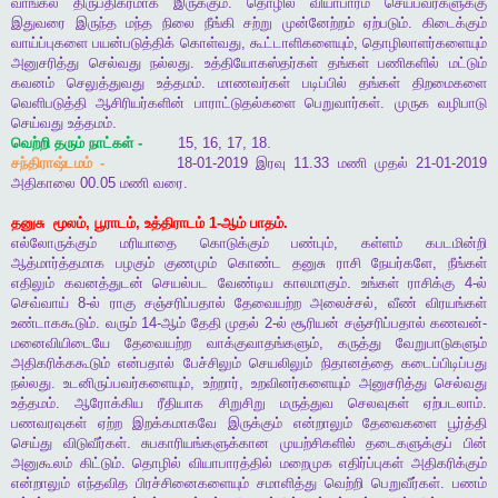
வாங்கல்
திருப்திகரமாக
இருக்கும்
.
தொழில்
வியாபாரம்
செய்பவர்களுக்கு
இதுவரை
இருந்த
மந்த
நிலை
நீங்கி
சற்று
முன்னேற்றம்
ஏற்படும்
.
கிடைக்கும்
வாய்ப்புகளை
பயன்படுத்திக்
கொள்வது
,
கூட்டாளிகளையும்
,
தொழிலாளர்களையும்
அனுசரித்து
செல்வது
நல்லது
.
உத்தியோகஸ்தர்கள்
தங்கள்
பணிகளில்
மட்டும்
கவனம்
செலுத்துவது
உத்தமம்
.
மாணவர்கள்
படிப்பில்
தங்கள்
திறமைகளை
வெளிபடுத்தி
ஆசிரியர்களின்
பாராட்டுதல்களை
பெறுவார்கள்
.
முருக
வழிபாடு
செய்வது
உத்தமம்
.
வெற்றி
தரும்
நாட்கள்
-
15, 16, 17, 18.
சந்திராஷ்டமம்
-
18-01-2019
இரவு
11.33
மணி
முதல்
21-01-2019
அதிகாலை
00.05
மணி
வரை
.
தனுசு
மூலம்
,
பூராடம்
,
உத்திராடம்
1-
ஆம்
பாதம்
.
எல்லோருக்கும்
மரியாதை
கொடுக்கும்
பண்பும்
,
கள்ளம்
கபடமின்றி
ஆத்மார்த்தமாக
பழகும்
குணமும்
கொண்ட
தனுசு
ராசி
நேயர்களே
,
நீங்கள்
எதிலும்
கவனத்துடன்
செயல்பட
வேண்டிய
காலமாகும்
.
உங்கள்
ராசிக்கு
4-
ல்
செவ்வாய்
8-
ல்
ராகு
சஞ்சரிப்பதால்
தேவையற்ற
அலைச்சல்
,
வீண்
விரயங்கள்
உண்டாககூடும்
.
வரும்
14-
ஆம்
தேதி
முதல்
2-
ல்
சூரியன்
சஞ்சரிப்பதால்
கணவன்
-
மனைவியிடையே
தேவையற்ற
வாக்குவாதங்களும்
,
கருத்து
வேறுபாடுகளும்
அதிகரிக்ககூடும்
என்பதால்
பேச்சிலும்
செயலிலும்
நிதானத்தை
கடைப்பிடிப்பது
நல்லது
.
உடனிருப்பவர்களையும்
,
உற்றார்
,
உறவினர்களையும்
அனுசரித்து
செல்வது
உத்தமம்
.
ஆரோக்கிய
ரீதியாக
சிறுசிறு
மருத்துவ
செலவுகள்
ஏற்படலாம்
.
பணவரவுகள்
ஏற்ற
இறக்கமாகவே
இருக்கும்
என்றாலும்
தேவைகளை
பூர்த்தி
செய்து
விடுவீர்கள்
.
சுபகாரியங்களுக்கான
முயற்சிகளில்
தடைகளுக்குப்
பின்
அனுகூலம்
கிட்டும்
.
தொழில்
வியாபாரத்தில்
மறைமுக
எதிர்ப்புகள்
அதிகரிக்கும்
என்றாலும்
எந்தவித
பிரச்சினைகளையும்
சமாளித்து
வெற்றி
பெறுவீர்கள்
.
பணம்