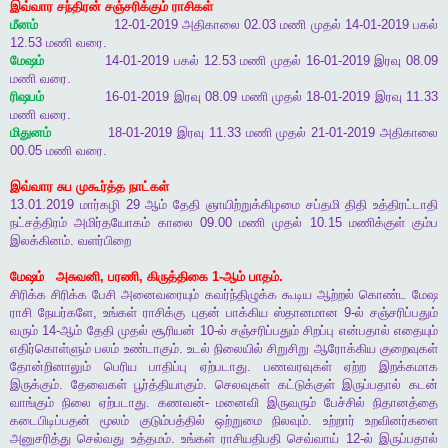
இவ்வார
சந்திரன்
சஞ்சரிக்கும்
ராசிகள்
மீனம்
12-01-2019
அதிகாலை
02.03
மணி
முதல்
14-01-2019
பகல்
12.53
மணி
வரை
.
மேஷம்
14-01-2019
பகல்
12.53
மணி
முதல்
16-01-2019
இரவு
08.09
மணி
வரை
.
ரிஷபம்
16-01-2019
இரவு
08.09
மணி
முதல்
18-01-2019
இரவு
11.33
மணி
வரை
.
மிதுனம்
18-01-2019
இரவு
11.33
மணி
முதல்
21-01-2019
அதிகாலை
00.05
மணி
வரை
.
இவ்வார
சுப
முகூர்த்த
நாட்கள்
13.01.2019
மார்கழி
29
ஆம்
தேதி
ஞாயிற்றுக்கிழமை
சப்தமி
திதி
உத்திரட்டாதி
நட்சத்திரம்
அமிர்தயோகம்
காலை
09.00
மணி
முதல்
10.15
மணிக்குள்
கும்ப
இலக்கினம்
.
வளர்பிறை
மேஷம்
அசுவனி
,
பரணி
,
கிருத்திகை
1-
ஆம்
பாதம்
.
சிரிக்க
சிரிக்க
பேசி
அனைவரையும்
கவர்ந்திழுக்க
கூடிய
ஆற்றல்
கொண்ட
மேஷ
ராசி
நேயர்களே
,
உங்கள்
ராசிக்கு
புதன்
பாக்கிய
ஸ்தானமான
9-
ல்
சஞ்சரிப்பதும்
வரும்
14-
ஆம்
தேதி
முதல்
சூரியன்
10-
ல்
சஞ்சரிப்பதும்
சிறப்பு
என்பதால்
எதையும்
எதிர்கொள்ளும்
பலம்
உண்டாகும்
.
உடல்
நிலையில்
சிறுசிறு
ஆரோக்கிய
குறைவுகள்
தோன்றினாலும்
பெரிய
பாதிப்பு
ஏற்படாது
.
பணவரவுகள்
ஏற்ற
இறக்கமாக
இருக்கும்
.
தேவைகள்
பூர்த்தியாகும்
.
செலவுகள்
கட்டுக்குள்
இருப்பதால்
கடன்
வாங்கும்
நிலை
ஏற்படாது
.
கணவன்
-
மனைவி
இருவரும்
பேச்சில்
நிதானத்தை
கடைபிடிப்பதன்
மூலம்
குடும்பத்தில்
ஒற்றுமை
நிலவும்
.
உற்றார்
உறவினர்களை
அனுசரித்து
செல்வது
உத்தமம்
.
உங்கள்
ராசியதிபதி
செவ்வாய்
12-
ல்
இருப்பதால்