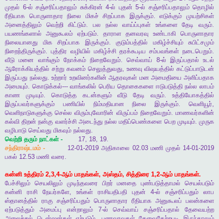
முதல்
6-
ல்
சஞ்சரிப்பதாலும்
சுக்கிரன்
4-
ல்
புதன்
5-
ல்
சஞ்சரிப்பதாலும்
தொழில்
ரீதியாக
பொருளாதார
நிலை
மிகச்
சிறப்பாக
இருக்கும்
.
எடுக்கும்
முயற்சிகள்
அனைத்திலும்
வெற்றி
கிட்டும்
.
பல
நல்ல
வாய்ப்புகள்
உங்களை
தேடி
வரும்
.
பயணங்களால்
அனுகூலம்
ஏற்படும்
.
தாராள
தனவரவு
உண்டாகி
பொருளாதார
நிலையானது
மிக
சிறப்பாக
இருக்கும்
.
குடும்பத்தில்
மகிழ்ச்சியும்
சுபிட்சமும்
நிறைந்திருக்கும்
.
புத்திர
வழியில்
மகிழ்ச்சி
தரக்கூடிய
சம்பவங்கள்
நடைபெறும்
.
வீடு
மனை
வாங்கும்
நோக்கம்
நிறைவேறும்
.
செவ்வாய்
8-
ல்
இருப்பதால்
உடல்
ஆரோக்கியத்தில்
சற்று
கவனம்
செலுத்துவது
,
உணவு
விஷயத்தில்
கட்டுப்பாடுடன்
இருப்பது
நல்லது
.
உற்றார்
உறவினர்களின்
ஆதரவுகள்
மன
அமைதியை
அளிப்பதாக
அமையும்
.
கொடுக்கல்
---
வாங்கலில்
பெரிய
தொகைகளை
ஈடுபடுத்தி
நல்ல
லாபம்
காண
முடியும்
.
கொடுத்த
கடன்களும்
வீடு
தேடி
வரும்
.
உத்தியோகத்தில்
இருப்பவர்களுக்கும்
பணியில்
நிம்மதியான
நிலை
இருக்கும்
.
வெளியூர்
,
வெளிநாடுகளுக்கு
செல்ல
விரும்புவோரின்
விருப்பம்
நிறைவேறும்
.
மாணவர்களின்
கல்வி
திறன்
நன்கு
வளர்ச்சி
அடைந்து
நல்ல
மதிப்பெண்களை
பெற
முடியும்
.
முருக
வழிபாடு
செய்வது
மிகவும்
நல்லது
.
வெற்றி
தரும்
நாட்கள்
-
17, 18, 19.
சந்திராஷ்டமம்
-
12-01-2019
அதிகாலை
02.03
மணி
முதல்
14-01-2019
பகல்
12.53
மணி
வரை
.
கன்னி
உத்திரம்
2,3,4-
ஆம்
பாதங்கள்
,
அஸ்தம்
,
சித்திரை
1,2-
ஆம்
பாதங்கள்
.
பேச்சிலும்
செயலிலும்
முடிந்தவரை
பிறர்
மனதை
புண்படுத்தாமல்
செயல்படும்
கன்னி
ராசி
நேயர்களே
,
உங்கள்
ராசியதிபதி
புதன்
4-
ல்
சஞ்சரிப்பதும்
லாப
ஸ்தானத்தில்
ராகு
சஞ்சரிப்பதும்
பொருளாதார
ரீதியாக
அனுகூலப்
பலன்களை
ஏற்படுத்தும்
அமைப்பு
என்றாலும்
7-
ல்
செவ்வாய்
சஞ்சரிப்பதால்
தேவையற்ற
அலைச்சல்
டென்ஷன்கள்
ஏற்படும்
.
பணவரவுகள்
தேவைகேற்றபடி
இருந்தாலும்