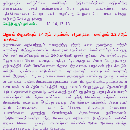
ஒத்துழைப்பு
மகிழ்ச்சியை
அளிக்கும்
.
உத்தியோகஸ்தர்கள்
எதிர்பார்த்த
கௌரவமான
பதவி
உயர்வுகளைப்
பெற
முடியும்
.
மாணவர்கள்
நல்ல
மதிப்பெண்களைப்
பெற்று
பள்ளி
கல்லூரிக்கு
பெருமை
சேர்ப்பார்கள்
.
விஷ்ணு
வழிபாடு
செய்வது
நல்லது
.
வெற்றி
தரும்
நாட்கள்
-
13, 14, 17, 18.
மிதுனம்
மிருகசீரிஷம்
3,4-
ஆம்
பாதங்கள்
,
திருவாதிரை
,
புனர்பூசம்
1,2,3-
ஆம்
பாதங்கள்
.
நிதானமான
அறிவாற்றலும்
சமயத்திற்கு
ஏற்றார்
போல
குணத்தை
மாற்றிக்
கொள்ளும்
ஆற்றலும்
கொண்ட
மிதுன
ராசி
நேயர்களே
,
உங்கள்
ராசிக்கு
6-
ல்
குரு
,
7-
ல்
சனி
சஞ்சரிப்பதும்
வரும்
14-
ஆம்
தேதி
முதல்
சூரியன்
8-
ல்
சஞ்சரிப்பதும்
அனுகூலமற்ற
அமைப்பு
என்பதால்
எதிலும்
நிதானத்துடன்
செயல்படுவது
நல்லது
.
குடும்பத்தில்
வீண்
பிரச்சினைகள்
,
தேவையற்ற
வாக்கு
வாதங்கள்
ஏற்படக்கூடும்
.
எளிதில்
முடியக்கூடிய
காரியங்கள்
கூட
தாமதமாகும்
.
பணவரவுகள்
சுமாராகத்
தான்
இருக்கும்
.
ஆடம்பர
செலவுகளை
குறைத்துக்
கொள்வது
நல்லது
.
வண்டி
வாகனங்களால்
வீண்
விரயங்கள்
ஏற்படலாம்
.
சுபகாரிய
முயற்சிகளில்
தாமதப்
பலன்
உண்டாகும்
.
உடல்
ஆரோக்கியத்தில்
சற்று
கவனம்
செலுத்துவது
,
தேவையின்றி
பிறர்
விஷயங்களில்
தலையீடு
செய்வதைத்
தவிர்ப்பது
நல்லது
.
தொழில்
வியாபாரம்
செய்பவர்கள்
கிடைக்கும்
வாய்ப்பை
பயன்படுத்தி
கொள்வது
உத்தமம்
.
பண
விஷயத்தில்
கவனமாக
இருப்பது
நல்லது
.
கொடுக்கல்
-
வாங்கலில்
பிறரை
நம்பி
பெரிய
தொகைகளை
கடனாக
கொடுப்பதை
தவிர்க்கவும்
.
தேவையற்ற
பயணங்களை
குறைத்து
கொள்வதால்
அலைச்சலை
தவிர்க்கலாம்
.
உத்தியோகஸ்தர்களுக்கு
சற்று
வேலைபளு
அதிகமாக
இருந்தாலும்
பணியில்
திறம்பட
செயல்பட
முடியும்
.
மாணவர்கள்
கல்வியில்
அதிக
அக்கறை
எடுத்து
கொள்வது
நல்லது
.
சிவ
வழிபாடு
உத்தமம்
.