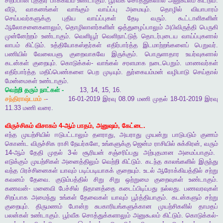
சிறப்பான
புத்திர
பாக்கியம்
உண்டாகும்
.
பூர்வீக
சொத்துகளால்
அனுகூலம்
கிட்டும்
.
வீடு
,
வாகனங்கள்
வாங்கும்
வாய்ப்பு
அமையும்
.
தொழில்
வியாபாரம்
செய்பவர்களுக்கு
புதிய
வாய்ப்புகள்
தேடி
வரும்
.
கூட்டாளிகளின்
ஆலோசனைகளாலும்
,
தொழிலாளர்களின்
ஒத்துழைப்பாலும்
அபிவிருத்தி
பெருகி
முன்னேற்றம்
உண்டாகும்
.
வெளியூர்
வெளிநாட்டுத்
தொடர்புடைய
வாய்ப்புகளால்
லாபம்
கிட்டும்
.
உத்தியோகஸ்தர்கள்
எதிர்பார்த்த
இடமாற்றங்களைப்
பெறுவர்
.
பணியில்
வேலைபளு
குறைவாகவே
இருக்கும்
.
பொருளாதார
உயர்வுகளால்
கடன்கள்
குறையும்
.
கொடுக்கல்
-
வாங்கல்
சரளமாக
நடைபெறும்
.
மாணவர்கள்
எதிர்பார்த்த
மதிப்பெண்களை
பெற
முடியும்
.
துர்கையம்மன்
வழிபாடு
செய்தால்
மேன்மைகள்
உண்டாகும்
.
வெற்றி
தரும்
நாட்கள்
-
13, 14, 15, 16.
சந்திராஷ்டமம்
-
-
16-01-2019
இரவு
08.09
மணி
முதல்
18-01-2019
இரவு
11.33
மணி
வரை
.
விருச்சிகம்
விசாகம்
4-
ஆம்
பாதம்
,
அனுஷம்
,
கேட்டை
.
எந்த
முயற்சியில்
ஈடுபட்டாலும்
தளராது
,
அயராது
முயன்று
பாடுபடும்
குணம்
கொண்ட
விருச்சிக
ராசி
நேயர்களே
,
உங்களுக்கு
ஜென்ம
ராசியில்
சுக்கிரன்
,
வரும்
14-
ஆம்
தேதி
முதல்
3-
ல்
சூரியன்
சஞ்சரிப்பது
அற்புதமான
அமைப்பாகும்
.
எடுக்கும்
முயற்சிகள்
அனைத்திலும்
வெற்றி
கிட்டும்
.
கடந்த
காலங்களில்
இருந்து
வந்த
பிரச்சினைகள்
யாவும்
படிப்படியாகக்
குறையும்
.
உடல்
ஆரோக்கியத்தில்
சற்று
கவனம்
தேவை
.
குடும்பத்தில்
சிறு
சிறு
ஒற்றுமை
குறைவுகள்
உண்டாகும்
.
கணவன்
-
மனைவி
பேச்சில்
நிதானத்தை
கடைப்பிடிப்பது
நல்லது
.
பணவரவுகள்
சிறப்பாக
அமைந்து
உங்கள்
தேவைகள்
யாவும்
பூர்த்தியாகும்
.
கடன்களும்
சற்று
குறையும்
.
திருமணம்
போன்ற
சுபகாரியங்களுக்கான
முயற்சிகளில்
தாமதப்
பலன்கள்
உண்டாகும்
.
பூர்வீக
சொத்துக்களாலும்
அனுகூலம்
கிட்டும்
.
கொடுக்கல்
-