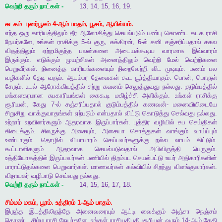
வெற்றி
தரும்
நாட்கள்
-
13, 14, 15, 16, 19.
கடகம்
புனர்பூசம்
4-
ஆம்
பாதம்
,
பூசம்
,
ஆயில்யம்
.
எந்த
ஒரு
காரியத்திலும்
தீர
ஆலோசித்து
செயல்படும்
பண்பு
கொண்ட
கடக
ராசி
நேயர்களே
,
உங்கள்
ராசிக்கு
5-
ல்
குரு
,
சுக்கிரன்
, 6-
ல்
சனி
சஞ்சரிப்பதால்
சகல
விதத்திலும்
ஏற்றமிகுந்த
பலன்களை
அடையக்கூடிய
வாரமாக
இவ்வாரம்
இருக்கும்
.
எடுக்கும்
முயற்சிகள்
அனைத்திலும்
வெற்றி
மேல்
வெற்றிகளை
பெறுவீர்கள்
.
நினைத்த
காரியங்களையும்
நிறைவேற்றி
விட
முடியும்
.
பணம்
பல
வழிகளில்
தேடி
வரும்
.
ஆடம்பர
தேவைகள்
கூட
பூர்த்தியாகும்
.
பொன்
,
பொருள்
சேரும்
.
உடல்
ஆரோக்கியத்தில்
சற்று
கவனம்
செலுத்துவது
நல்லது
.
குடும்பத்தில்
மங்களகரமான
சுபகாரியங்கள்
கைகூடி
மகிழ்ச்சி
அளிக்கும்
.
உங்கள்
ராசிக்கு
சூரியன்
,
கேது
7-
ல்
சஞ்சரிப்பதால்
குடும்பத்தில்
கணவன்
-
மனைவியிடையே
சிறுசிறு
வாக்குவாதங்கள்
ஏற்படும்
என்பதால்
விட்டு
கொடுத்து
செல்வது
நல்லது
.
உற்றார்
உறவினர்களும்
ஆதரவாக
இருப்பார்கள்
.
புத்திர
வழியில்
சுப
செய்திகள்
கிடைக்கும்
.
சிலருக்கு
அசையும்
,
அசையா
சொத்துகள்
வாங்கும்
வாய்ப்பும்
உண்டாகும்
.
தொழில்
வியாபாரம்
செய்பவர்களுக்கு
நல்ல
லாபம்
கிட்டும்
.
கூட்டாளிகளும்
ஆதரவாக
செயல்படுவதால்
அபிவிருத்தி
பெருகும்
.
உத்தியோகத்தில்
இருப்பவர்கள்
பணியில்
திறம்பட
செயல்பட்டு
உயர்
அதிகாரிகளின்
பாராட்டுதல்களை
பெறுவார்கள்
.
மாணவர்கள்
கல்வியில்
சிறந்து
விளங்குவார்கள்
.
விநாயகர்
வழிபாடு
செய்வது
நல்லது
.
வெற்றி
தரும்
நாட்கள்
-
14, 15, 16, 17, 18.
சிம்மம்
மகம்
,
பூரம்
.
உத்திரம்
1-
ஆம்
பாதம்
.
இருந்த
இடத்திலிருந்தே
அனைவரையும்
ஆட்டி
வைக்கும்
அஞ்சா
நெஞ்சம்
கொண்ட
சிம்ம
ராசி
நேயர்களே
,
உங்கள்
ராசியதிபதி
சூரியன்
வரும்
14-
ஆம்
தேதி