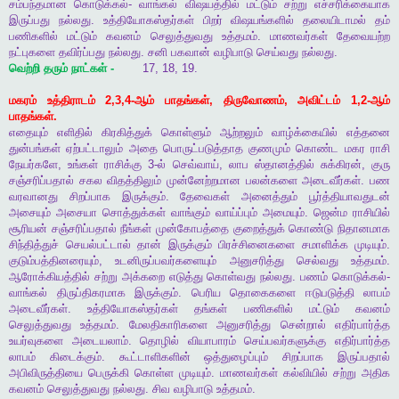
சம்பந்தமான
கொடுக்கல்
-
வாங்கல்
விஷயத்தில்
மட்டும்
சற்று
எச்சரிக்கையாக
இருப்பது
நல்லது
.
உத்தியோகஸ்தர்கள்
பிறர்
விஷயங்களில்
தலையிடாமல்
தம்
பணிகளில்
மட்டும்
கவனம்
செலுத்துவது
உத்தமம்
.
மாணவர்கள்
தேவையற்ற
நட்புகளை
தவிர்ப்பது
நல்லது
.
சனி
பகவான்
வழிபாடு
செய்வது
நல்லது
.
வெற்றி
தரும்
நாட்கள்
-
17, 18, 19.
மகரம்
உத்திராடம்
2,3,4-
ஆம்
பாதங்கள்
,
திருவோணம்
,
அவிட்டம்
1,2-
ஆம்
பாதங்கள்
.
எதையும்
எளிதில்
கிரகித்துக்
கொள்ளும்
ஆற்றலும்
வாழ்க்கையில்
எத்தனை
துன்பங்கள்
ஏற்பட்டாலும்
அதை
பொருட்படுத்தாத
குணமும்
கொண்ட
மகர
ராசி
நேயர்களே
,
உங்கள்
ராசிக்கு
3-
ல்
செவ்வாய்
,
லாப
ஸ்தானத்தில்
சுக்கிரன்
,
குரு
சஞ்சரிப்பதால்
சகல
விதத்திலும்
முன்னேற்றமான
பலன்களை
அடைவீர்கள்
.
பண
வரவானது
சிறப்பாக
இருக்கும்
.
தேவைகள்
அனைத்தும்
பூர்த்தியாவதுடன்
அசையும்
அசையா
சொத்துக்கள்
வாங்கும்
வாய்ப்பும்
அமையும்
.
ஜென்ம
ராசியில்
சூரியன்
சஞ்சரிப்பதால்
நீங்கள்
முன்கோபத்தை
குறைத்துக்
கொண்டு
நிதானமாக
சிந்தித்துச்
செயல்பட்டால்
தான்
இருக்கும்
பிரச்சினைகளை
சமாளிக்க
முடியும்
.
குடும்பத்தினரையும்
,
உடனிருப்பவர்களையும்
அனுசரித்து
செல்வது
உத்தமம்
.
ஆரோக்கியத்தில்
சற்று
அக்கறை
எடுத்து
கொள்வது
நல்லது
.
பணம்
கொடுக்கல்
-
வாங்கல்
திருப்திகரமாக
இருக்கும்
.
பெரிய
தொகைகளை
ஈடுபடுத்தி
லாபம்
அடைவீர்கள்
.
உத்தியோகஸ்தர்கள்
தங்கள்
பணிகளில்
மட்டும்
கவனம்
செலுத்துவது
உத்தமம்
.
மேலதிகாரிகளை
அனுசரித்து
சென்றால்
எதிர்பார்த்த
உயர்வுகளை
அடையலாம்
.
தொழில்
வியாபாரம்
செய்பவர்களுக்கு
எதிர்பார்த்த
லாபம்
கிடைக்கும்
.
கூட்டாளிகளின்
ஒத்துழைப்பும்
சிறப்பாக
இருப்பதால்
அபிவிருத்தியை
பெருக்கி
கொள்ள
முடியும்
.
மாணவர்கள்
கல்வியில்
சற்று
அதிக
கவனம்
செலுத்துவது
நல்லது
.
சிவ
வழிபாடு
உத்தமம்
.