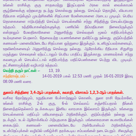
உங்கள்
ராசிக்கு
குரு
சாதகமற்று
இருப்பதால்
அகல
கால்
வைக்காமல்
சூழ்நிலைக்கு
ஏற்றவாறு
நடந்து
கொள்வது
நல்லது
.
செய்யும்
தொழில்
,
வியாபார
ரீதியாக
எடுக்கும்
முயற்சிகளில்
சிறப்பான
மேன்மைகளை
அடைய
முடியும்
.
பெரிய
தொகைகளை
ஈடுபடுத்தி
செய்யும்
செயல்களில்
சற்று
சிந்தித்து
செயல்படுவது
உத்தமம்
.
உத்தியோகஸ்தர்களுக்கு
பணியில்
நிம்மதியான
நிலையிருக்கும்
என்றாலும்
மேலதிகாரிகளை
அனுசரித்து
செல்வதன்
மூலம்
எதிர்பார்க்கும்
உயர்வுகளை
பெறலாம்
.
தேவையற்ற
பயணங்களை
தவிர்ப்பது
நல்லது
.
குடும்பத்தில்
கணவன்
-
மனைவியிடையே
சிறப்பான
ஒற்றுமை
இருக்கும்
.
உடனிருப்பவர்களையும்
,
உறவினர்களையும்
அனுசரித்து
செல்வது
நல்லது
.
ஆரோக்கிய
ரீதியாக
சிறுசிறு
மருத்துவ
செலவுகள்
ஏற்பட்டாலும்
பெரிய
பாதிப்பு
இருக்காது
.
மாணவர்கள்
சற்று
கவனமுடன்
செயல்பட்டால்
எதிர்பார்த்த
மதிப்பெண்களை
பெற்று
விட
முடியும்
.
தட்சிணாமூர்த்தி
வழிபாடு
உத்தமம்
.
வெற்றி
தரும்
நாட்கள்
-
-
13, 19.
சந்திராஷ்டமம்
-
14-01-2019
பகல்
12.53
மணி
முதல்
16-01-2019
இரவு
08.09
மணி
வரை
.
துலாம்
சித்திரை
3,4-
ஆம்
பாதங்கள்
,
சுவாதி
,
விசாகம்
1,2,3-
ஆம்
பாதங்கள்
.
வசீகர
தோற்றமும்
,
உறுதியான
பேச்சாற்றலும்
கொண்ட
துலா
ராசி
நேயர்களே
,
உங்கள்
ராசிக்கு
2-
ல்
குரு
, 6-
ல்
செவ்வாய்
சஞ்சரிப்பதால்
நீங்கள்
நினைத்ததெல்லாம்
நடக்ககூடிய
இனிய
வாரமாக
இவ்வாரம்
இருக்கும்
.
உங்களது
செயல்களால்
மதிப்பும்
மரியாதையும்
அதிகரிக்கும்
.
குடும்பத்தில்
நல்லது
பல
நடக்கும்
.
உடல்
ஆரோக்கியம்
அற்புதமாக
இருக்கும்
.
மங்களகரமான
சுபகாரியங்கள்
கைகூடும்
.
கணவன்
-
மனைவியிடையே
அன்யோன்யம்
அதிகரிக்கும்
.
உடன்பிறப்புக்கள்
வழியில்
மகிழ்ச்சி
தரக்கூடிய
சம்பவங்கள்
நடைபெறும்
.
சிலருக்கு