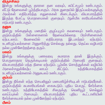
விருச்சிகம்
இன்று
உங்களுக்கு
தாராள
தன
வரவும்
,
சுபிட்சமும்
உண்டாகும்
.
வீட்டு
தேவைகள்
பூர்த்தியாகும்
.
அரசு
துறையில்
இருப்பவர்களுக்கு
அவர்கள்
எதிர்பார்த்த
சலுகைகள்
கிடைக்கும்
.
வியாபாரத்தில்
இருந்த
போட்டி
பொறாமைகள்
குறையும்
.
ஆன்மீக
காரியங்களில்
ஈடுபாடு
உண்டாகும்
.
தனுசு
இன்று
உங்களுக்கு
மனதில்
குழப்பமும்
கவலையும்
உண்டாகும்
.
குடும்பத்தில்
பிள்ளைகளால்
தேவையில்லாத
பிரச்சினைகள்
ஏற்படலாம்
.
வேலையில்
எதிர்பாராத
இடமாற்றம்
ஏற்படும்
.
உடனிருப்பவர்களை
அனுசரித்து
செல்வது
நல்லது
.
தெய்வ
வழிபாடு
நல்ல
முன்னேற்றத்தை
தரும்
.
மகரம்
இன்று
உங்களுக்கு
பணவரவு
சுமாராக
தான்
இருக்கும்
.
பொருளாதார
நெருக்கடியால்
குடும்பத்தில்
அமைதி
குறையும்
.
வியாபாரத்தில்
மந்த
நிலை
ஏற்படும்
.
பூர்வீக
சொத்துக்கள்
வழியில்
அலைச்சலுக்கேற்ப
லாபம்
கிட்டும்
.
உத்தியோகத்தில்
உடனிருப்பவர்களால்
அனுகூலம்
உண்டாகும்
.
கும்பம்
இன்று
நீங்கள்
எந்த
செயலிலும்
மனமகிழ்ச்சியுடன்
ஈடுபடுவீர்கள்
.
குடும்பத்தில்
சுபகாரியங்கள்
கைகூடும்
.
புதிய
பொருட்
சேர்க்கை
உண்டாகும்
.
உத்தியோகத்தில்
சிலருக்கு
வெளியூர்
செல்லும்
வாய்ப்புகள்
அமையும்
.
வியாபாரத்தில்
புதிய
கூட்டாளியின்
சேர்க்கையால்
நல்ல
முன்னேற்றம்
ஏற்படும்
.
மீனம்