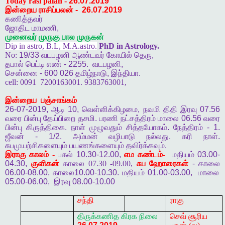
Today rasi palan -
26.07.2019
இன்றைய ராசிப்பலன்
-
26.07.2019
கணித்தவர்
ஜோதிட
மாமணி
,
முனைவர்
முருகு
பால
முருகன்
Dip in astro, B.L, M.A.astro.
PhD in Astrology.
No:
19/33
வடபழனி
ஆண்டவர்
கோயில்
தெரு
,
தபால்
பெட்டி
எண்
- 2255.
வடபழனி
,
சென்னை
- 600 026
தமிழ்நாடு
,
இந்தியா
.
cell:
0091
7200163001. 9383763001,
இன்றைய
பஞ்சாங்கம்
26-07-2019,
ஆடி
10,
வெள்ளிக்கிழமை
,
நவமி
திதி
இரவு
07.56
வரை
பின்பு
தேய்பிறை
தசமி
.
பரணி
நட்சத்திரம்
மாலை
06.56
வரை
பின்பு
கிருத்திகை
.
நாள்
முழுவதும்
சித்தயோகம்
.
நேத்திரம்
- 1.
ஜீவன்
- 1/2.
அம்மன்
வழிபாடு
நல்லது
.
கரி
நாள்
.
சுபமுயற்சிகளையும்
பயணங்களையும்
தவிர்க்கவும்
.
இராகு
காலம் -
பகல்
10.30-12.00,
எம
கண்டம்-
மதியம்
03.00-
04.30,
குளிகன்
காலை 07.30 -09.00,
சுப
ஹோரைகள்
-
காலை
06.00-08.00,
காலை
10.00-10.30.
மதியம்
01.00-03.00,
மாலை
05.00-06.00,
இரவு
08.00-10.00
சந்தி
ராகு
திருக்கணித
கிரக
நிலை
செவ் சூரிய