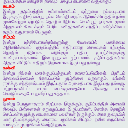
குடும்பத்தில்
மகிழச்சி
நிலவும்
.
பழைய
கடன்கள்
வசூலாகும்
.
கடகம்
இன்று
குடும்பத்தில்
உள்ளவர்களிடம்
ஒற்றுமை
நல்லபடியாக
இருக்கும்
.
திடீர்
என்று
நல்ல
செய்தி
வரும்
.
ஆரோக்கியத்தில்
நல்ல
முன்னேற்றம்
ஏற்படும்
.
தொழில்
ரீதியாக
வெளியூர்
நபர்கள்
மூலம்
அனுகூலம்
கிடைக்கும்
.
பெரிய
மனிதர்களின்
சந்திப்பு
மகிழ்ச்சியை
தரும்
.
வருமானம்
பெருகும்
.
சிம்மம்
இன்று
உத்தியோகஸ்தர்களுக்கு
வேலையில்
பணிசுமை
அதிகரிக்கலாம்
.
குடும்பத்தில்
எதிர்பாராத
செலவுகள்
ஏற்படும்
.
தொழில்
ரீதியாக
எடுக்கும்
புதிய
முயற்சிகளுக்கு
உடனிருப்பவர்களால்
இடையூறுகள்
ஏற்படலாம்
.
குடும்பத்தினரின்
ஆதரவு
கிட்டும்
.
எதிலும்
நிதானமாக
இருப்பது
நல்லது
.
கன்னி
இன்று
நீங்கள்
மனக்குழப்பத்துடன்
காணப்படுவீர்கள்
.
பிறரிடம்
தேவையில்லாமல்
கோபப்படும்
சூழ்நிலை
உருவாகும்
.
உங்கள்
ராசிக்கு
சந்திராஷ்டமம்
இருப்பதால்
அமைதியாக
இருப்பது
நல்லது
.
மற்றவர்களிடம்
கடன்
வாங்குவதையோ
அல்லது
கடன்
கொடுப்பதையோ
தவிர்ப்பது
உத்தமம்
.
துலாம்
இன்று
பொருளாதாரம்
சிறப்பாக
இருக்கும்
.
குடும்பத்தில்
அமைதி
நிலவும்
.
பிள்ளைகள்
சுறுசுறுப்பாக
இருப்பார்கள்
.
சொந்த
தொழில்
செய்பவர்களுக்கு
லாபகரமான
பலன்கள்
இருக்கும்
.
அரசு
துறையில்
பணிபுரிபவர்களுக்கு
கௌரவ
பதவிகள்
கிட்டும்
.
நவீன
கருவிகள்
வாங்கும்
முயற்சிகள்
வெற்றி
தரும்
.