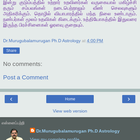
இன்று
குடும்பத்தில்
உற்றார்
உறவினர்கள்
வருகையால்
மகிழ்ச்சி
தரும்
சம்பவங்கள்
நடைபெற்றாலும்
வீண்
செலவுகளும்
அதிகரிக்கும்
.
தொழில்
வியாபாரத்தில்
மந்த
நிலை
உண்டாகும்
.
நண்பர்கள்
மூலம்
உதவிகள்
கிடைக்கும்
.
உத்தியோகத்தில்
இதுவரை
இருந்த
பிரச்சினைகள்
ஓரளவு
குறையும்
.
Dr.Murugubalamurugan Ph.D Astrology
at
4:00 PM
Share
No comments:
Post a Comment
‹
›
Home
View web version
என்னைப்பற்றி
Dr.Murugubalamurugan Ph.D Astrology
View my complete profile