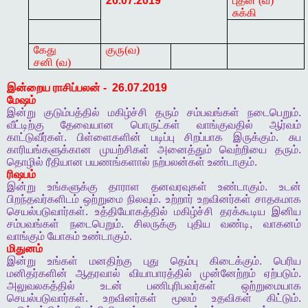
26.07.2019
புதன் (வ)
சுக்கி
கேது
குரு(வ)
சனி (வ)
இன்றைய
ராசிப்பலன்
-
26.07.2019
மேஷம்
இன்று
குடும்பத்தில்
மகிழ்ச்சி
தரும்
சம்பவங்கள்
நடைபெறும்
.
வீட்டிற்கு
தேவையான
பொருட்கள்
வாங்குவதில்
ஆர்வம்
காட்டுவீர்கள்
.
பிள்ளைகளின்
படிப்பு
சிறப்பாக
இருக்கும்
.
சுப
காரியங்களுக்கான
முயற்சிகள்
அனைத்தும்
வெற்றியை
தரும்
.
தொழில்
ரீதியான
பயணங்களால்
நற்பலன்கள்
உண்டாகும்
.
ரிஷபம்
இன்று
உங்களுக்கு
தாராள
தனவரவுகள்
உண்டாகும்
.
உடன்
பிறந்தவர்களிடம்
ஒற்றுமை
நிலவும்
.
உற்றார்
உறவினர்கள்
சாதகமாக
செயல்படுவார்கள்
.
உத்தியோகத்தில்
மகிழ்ச்சி
தரக்கூடிய
இனிய
சம்பவங்கள்
நடைபெறும்
.
சிலருக்கு
புதிய
வண்டி
,
வாகனம்
வாங்கும்
யோகம்
உண்டாகும்
.
மிதுனம்
இன்று
உங்கள்
மனதிற்கு
புது
தெம்பு
கிடைக்கும்
.
பெரிய
மனிதர்களின்
ஆதரவால்
வியாபாரத்தில்
முன்னேற்றம்
ஏற்படும்
.
அலுவலகத்தில்
உடன்
பணிபுரிபவர்கள்
ஒற்றுமையாக
செயல்படுவார்கள்
.
உறவினர்கள்
மூலம்
உதவிகள்
கிட்டும்
.