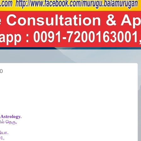
20
Astrology.
ல்
தெரு
,
ியா
.
1,