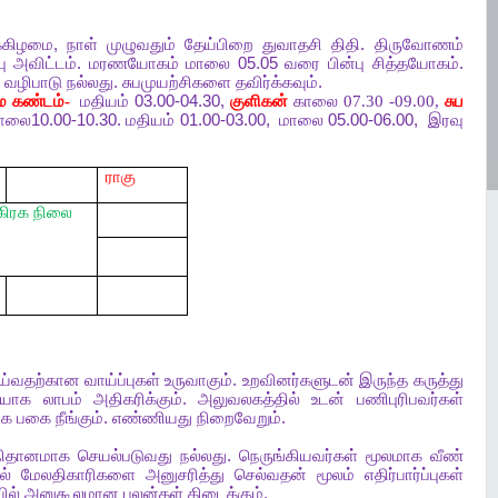
்கிழமை
,
நாள்
முழுவதும்
தேய்பிறை
துவாதசி திதி
.
திருவோணம்
பு
அவிட்டம்
.
மரணயோகம்
மாலை
05.05
வரை
பின்பு
சித்தயோகம்
.
வழிபாடு
நல்லது
.
சுபமுயற்சிகளை
தவிர்க்கவும்
.
ம
கண்டம்-
மதியம்
03.00-04.30,
குளிகன்
காலை 07.30 -09.00,
சுப
ாலை
10.00-10.30.
மதியம்
01.00-03.00,
மாலை
05.00-06.00,
இரவு
ராகு
கிரக
நிலை
ய்வதற்கான
வாய்ப்புகள்
உருவாகும்
.
உறவினர்களுடன்
இருந்த
கருத்து
தியாக
லாபம்
அதிகரிக்கும்
.
அலுவலகத்தில்
உடன்
பணிபுரிபவர்கள்
ுக
பகை
நீங்கும்
.
எண்ணியது
நிறைவேறும்
.
நிதானமாக
செயல்படுவது
நல்லது
.
நெருங்கியவர்கள்
மூலமாக
வீண்
ல்
மேலதிகாரிகளை
அனுசரித்து
செல்வதன்
மூலம்
எதிர்பார்ப்புகள்
ில்
அனுகூலமான
பலன்கள்
கிடைக்கும்
.