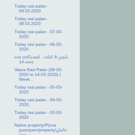
Today rasi palan -
09.03.2020
Today rasi palan -
08.03.2020
Today rasi palan - 07-03-
2020
Today rasi palan - 06-03-
2020
வார ராசிப்பலன் - மார்ச் 8 முதல்
14 வரை
Vaara Rasi Palan (08-03-
2020 to 14-03-2020) |
Week...
Today rasi palan - 05-03-
2020
Today rasi palan - 04-03-
2020,
Today rasi palan - 03-03-
2020
Native property/Pūrva
puṇṇiyam/property/பூர்வீக
சொ...