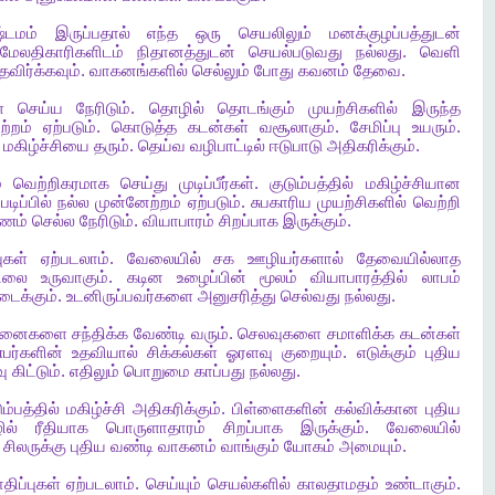
ஷ்டமம்
இருப்பதால்
எந்த
ஒரு
செயலிலும்
மனக்குழப்பத்துடன்
மேலதிகாரிகளிடம்
நிதானத்துடன்
செயல்படுவது
நல்லது
.
வெளி
தவிர்க்கவும்
.
வாகனங்களில்
செல்லும்
போது
கவனம்
தேவை
.
்
செய்ய
நேரிடும்
.
தொழில்
தொடங்கும்
முயற்சிகளில்
இருந்த
ற்றம்
ஏற்படும்
.
கொடுத்த
கடன்கள்
வசூலாகும்
.
சேமிப்பு
உயரும்
.
மகிழ்ச்சியை
தரும்
.
தெய்வ
வழிபாட்டில்
ஈடுபாடு
அதிகரிக்கும்
.
்
வெற்றிகரமாக
செய்து
முடிப்பீர்கள்
.
குடும்பத்தில்
மகிழ்ச்சியான
படிப்பில்
நல்ல
முன்னேற்றம்
ஏற்படும்
.
சுபகாரிய
முயற்சிகளில்
வெற்றி
ணம்
செல்ல
நேரிடும்
.
வியாபாரம்
சிறப்பாக
இருக்கும்
.
ுகள்
ஏற்படலாம்
.
வேலையில்
சக
ஊழியர்களால்
தேவையில்லாத
நிலை
உருவாகும்
.
கடின
உழைப்பின்
மூலம்
வியாபாரத்தில்
லாபம்
டைக்கும்
.
உடனிருப்பவர்களை
அனுசரித்து
செல்வது
நல்லது
.
்சினைகளை
சந்திக்க
வேண்டி
வரும்
.
செலவுகளை
சமாளிக்க
கடன்கள்
பர்களின்
உதவியால்
சிக்கல்கள்
ஓரளவு
குறையும்
.
எடுக்கும்
புதிய
ு
கிட்டும்
.
எதிலும்
பொறுமை
காப்பது
நல்லது
.
ும்பத்தில்
மகிழ்ச்சி
அதிகரிக்கும்
.
பிள்ளைகளின்
கல்விக்கான
புதிய
ல்
ரீதியாக
பொருளாதாரம்
சிறப்பாக
இருக்கும்
.
வேலையில்
.
சிலருக்கு
புதிய
வண்டி
வாகனம்
வாங்கும்
யோகம்
அமையும்
.
ாதிப்புகள்
ஏற்படலாம்
.
செய்யும்
செயல்களில்
காலதாமதம்
உண்டாகும்
.