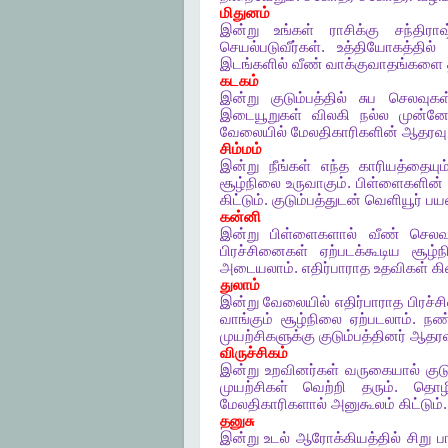
மிதுனம்
இன்று
உங்கள்
ராசிக்கு
சந்திரா
செயல்படுவீர்கள்
.
உத்தியோகத்தில்
இடங்களில்
வீண்
வாக்குவாதங்களை
கடகம்
இன்று
குடும்பத்தில்
சுப
செலவுகள
இடையூறுகள்
விலகி
நல்ல
முன்னே
வேலையில்
மேலதிகாரிகளின்
ஆதரவு
சிம்மம்
இன்று
நீங்கள்
எந்த
காரியத்தையும
சூழ்நிலை
உருவாகும்
.
பிள்ளைகளின்
கிட்டும்
.
குடும்பத்துடன்
வெளியூர்
பய
கன்னி
இன்று
பிள்ளைகளால்
வீண்
செலவ
பிரச்சினைகள்
ஏற்படக்கூடிய
சூழ்
அடையலாம்
.
எதிர்பாராத
உதவிகள்
கி
துலாம்
இன்று
வேலையில்
எதிர்பாராத
பிரச
வாங்கும்
சூழ்நிலை
ஏற்படலாம்
.
நண்
முயற்சிகளுக்கு
குடும்பத்தினர்
ஆதரவ
விருச்சிகம்
இன்று
உறவினர்கள்
வருகையால்
குட
முயற்சிகள்
வெற்றி
தரும்
.
தொழி
மேலதிகாரிகளால்
அனுகூலம்
கிட்டும்
தனுசு
இன்று
உடல்
ஆரோக்கியத்தில்
சிறு
ப