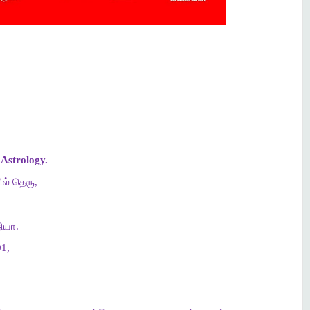
Astrology.
ல் தெரு,
ியா.
1,