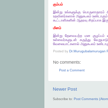
கும்பம்
இன்று
உங்களுக்கு
பொருளாதாரம்
உறவினர்களால்
அனுகூலம்
உண்டாகும்
கூட்டாளிகளின்
ஆதரவு
சிறப்பாக
இரு
மீனம்
இன்று
தேவையற்ற
மன
குழப்பம்
உள்ளவர்களுடன்
கருத்து
வேறுபாடு
வேலையாட்களால்
அனுகூலம்
உண்டாக
Posted by
Dr.Murugubalamurugan P
No comments:
Post a Comment
Newer Post
Subscribe to:
Post Comments (Atom