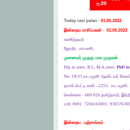
Today rasi palan -
01.05.2022
இன்றைய ராசிப்பலன் -
01.05.2022
கணித்தவர்
ஜோதிட மாமணி,
முனைவர் முருகு பால முருகன்
Dip in astro, B.L, M.A.astro.
PhD in 
No: 19/33 வடபழனி ஆண்டவர் கோயி
தபால் பெட்டி எண் - 2255.
வடபழனி,
சென்னை - 600 026 தமிழ்நாடு, இந்த
cell: 0091
7200163001. 938376300
இன்றைய
பஞ்சாங்கம்