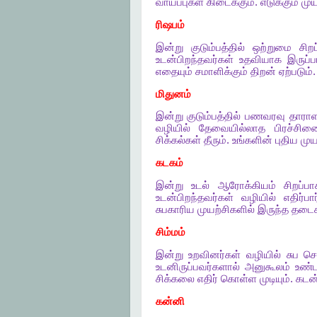
வாய்ப்புகள்
கிடைக்கும்
.
எடுக்கும்
முய
ரிஷபம்
இன்று
குடும்பத்தில்
ஒற்றுமை
சிற
உடன்பிறந்தவர்கள்
உதவியாக
இருப்ப
எதையும்
சமாளிக்கும்
திறன்
ஏற்படும்
மிதுனம்
இன்று
குடும்பத்தில்
பணவரவு
தாரா
வழியில்
தேவையில்லாத
பிரச்சின
சிக்கல்கள்
தீரும்
.
உங்களின்
புதிய
முய
கடகம்
இன்று
உடல்
ஆரோக்கியம்
சிறப்ப
உடன்பிறந்தவர்கள்
வழியில்
எதிர்பார
சுபகாரிய
முயற்சிகளில்
இருந்த
தடைக
சிம்மம்
இன்று
உறவினர்கள்
வழியில்
சுப
செ
உடனிருப்பவர்களால்
அனுகூலம்
உண்ட
சிக்கலை
எதிர்
கொள்ள
முடியும்
.
கடன
கன்னி