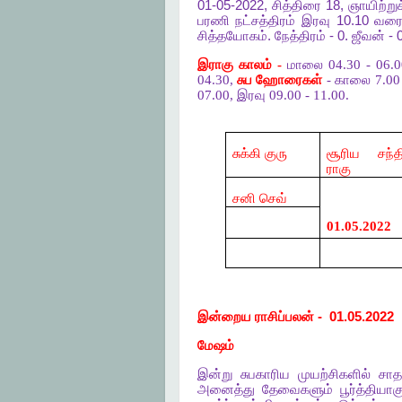
01-05-2022,
சித்திரை
18,
ஞாயிற்று
பரணி
நட்சத்திரம்
இரவு
10.10
வர
சித்தயோகம்
.
நேத்திரம்
- 0.
ஜீவன்
- 
இராகு காலம் -
மாலை 04.30 - 06.
04.30,
சுப ஹோரைகள்
- காலை 7.00 -
07.00, இரவு 09.00 - 11.00.
சுக்கி குரு
சூரிய சந்த
ராகு
சனி செவ்
01.05.2022
இன்றைய
ராசிப்பலன்
-
01.05.2022
மேஷம்
இன்று
சுபகாரிய
முயற்சிகளில்
சா
அனைத்து
தேவைகளும்
பூர்த்தியாக