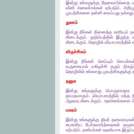
இன்று
உங்களுக்கு
தேவையில்லாத
வீண்
அலைச்சல்கள்
ஏற்படும்
.
அறிம
முயற்சிகளை
தள்ளி
வைப்பது
நல்லது
துலாம்
இன்று
நீங்கள்
நினைத்த
காரியம்
ந
கிடைக்கும்
.
குடும்பத்தில்
இருந்த
கிடைக்கும்
.
தொழில்
வியாபாரத்தில்
விருச்சிகம்
இன்று
நீங்கள்
செய்யும்
செயல்கள
வருகையால்
மகிழச்சி
தரும்
நிகழ்
தொழிலில்
உங்களது
முயற்சிகளுக்கு
தனுசு
இன்று
உங்களுக்கு
பொருளாதார
தாமதமாகும்
.
வியாபாரத்தில்
மந்த
ஆதரவு
கிடைக்கும்
.
உறவினர்களை
அ
மகரம்
இன்று
உங்களுக்கு
திடீர்
தனவரவுகள
சுபகாரிய
பேச்சுவார்த்தைகள்
சுமூ
ஏற்படும்
.
நண்பர்கள்
உதவியாக
இருப்ப