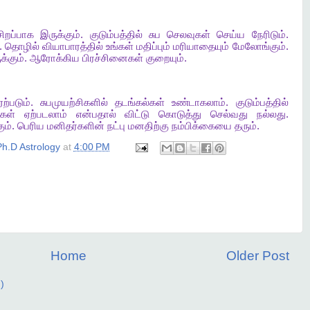
சிறப்பாக
இருக்கும்
.
குடும்பத்தில்
சுப
செலவுகள்
செய்ய
நேரிடும்
.
.
தொழில்
வியாபாரத்தில்
உங்கள்
மதிப்பும்
மரியாதையும்
மேலோங்கும்
.
க்கும்
.
ஆரோக்கிய
பிரச்சினைகள்
குறையும்
.
ஏற்படும்
.
சுபமுயற்சிகளில்
தடங்கல்கள்
உண்டாகலாம்
.
குடும்பத்தில்
கள்
ஏற்படலாம்
என்பதால்
விட்டு
கொடுத்து
செல்வது
நல்லது
.
ும்
.
பெரிய
மனிதர்களின்
நட்பு
மனதிற்கு
நம்பிக்கையை
தரும்
.
h.D Astrology
at
4:00 PM
Home
Older Post
)