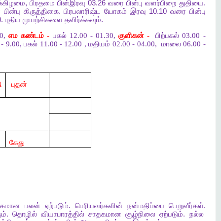
க்கிழமை
,
பிரதமை
பின்இரவு
03.26
வரை
பின்பு
வளர்பிறை
துதியை
.
ை
பின்பு
கிருத்திகை
.
பிரபலாரிஷ்ட
யோகம்
இரவு
10.10
வரை
பின்பு
0.
புதிய
முயற்சிகளை
தவிர்க்கவும்
.
00,
எம கண்டம் -
பகல் 12.00 - 01.30,
குளிகன் -
பிற்பகல் 03.00 -
 9.00, பகல் 11.00 - 12.00 , மதியம் 02.00 - 04.00,
மாலை 06.00 -
ி
புதன்
கேது
தகமான
பலன்
ஏற்படும்
.
பெரியவர்களின்
நன்மதிப்பை
பெறுவீர்கள்
.
ும்
.
தொழில்
வியாபாரத்தில்
சாதகமான
சூழ்நிலை
ஏற்படும்
.
நல்ல