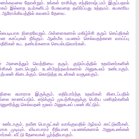
மனக்கவலை
தோன்றும்
.
உங்கள்
ராசிக்கு
சந்திராஷ்டமம்
இருப்பதால்
ுகம்
இல்லாத
நபர்களிடம்
பேசுவதை
தவிர்ப்பது
உத்தமம்
.
சுபகாரிய
.
ஆரோக்கியத்தில்
கவனம்
தேவை
.
ல்லபடியாக
நிறைவேறும்
.
பிள்ளைகளால்
மகிழ்ச்சி
தரும்
செய்திகள்
மன
கசப்புகள்
நீங்கும்
.
ஆன்மீக
பயணம்
செல்வதற்கான
வாய்ப்பு
எதிரிகள்
கூட
நண்பர்களாக
செயல்படுவார்கள்
.
்
அனைத்தும்
வெற்றியை
தரும்
.
குடும்பத்தில்
உறவினர்களின்
ச்சிகள்
நடைபெறும்
.
உடன்பிறந்தவர்களால்
அனுகூலம்
உண்டாகும்
.
நற்பலன்
கிடைக்கும்
.
கொடுத்த
கடன்கள்
வசூலாகும்
.
நிலை
சுமாராக
இருக்கும்
.
எதிர்பார்த்த
உதவிகள்
கிடைப்பதில்
நிலை
காணப்படும்
.
எடுக்கும்
முயற்சிகளுக்கு
பெரிய
மனிதர்களின்
னுசரித்து
செல்வதன்
மூலம்
அனுகூலப்
பலன்
கிட்டும்
.
்
உண்டாகும்
.
நவீன
பொருட்கள்
வாங்குவதில்
ஆர்வம்
காட்டுவீர்கள்
.
கமாக
முடியும்
.
வியாபாரம்
ரீதியான
பயணங்களால்
அனுகூலங்கள்
ார்கள்
.
வீட்டு
தேவைகள்
பூர்த்தியாகும்
.