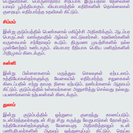
பெறுவார்கள்
.
பொருளாதாரம்
சிறப்பாக
இருப்பதால்
தேவைகள்
யாவும்
பூர்த்தியாகும்
.
வியாபாரத்தில்
எதிரிகளின்
தொல்லைகள்
குறையும்
.
எதிர்பார்த்த
உதவிகள்
கிட்டும்
.
சிம்மம்
இன்று
குடும்பத்தில்
பெண்களால்
மகிழ்ச்சி
அதிகரிக்கும்
.
ஆடம்பர
பொருட்கள்
வாங்குவதில்
ஆர்வம்
காட்டுவார்கள்
.
உறவினர்களின்
வருகையால்
சந்தோஷம்
கூடும்
.
திருமண
முயற்சிகளில்
நல்ல
முன்னேற்றம்
உண்டாகும்
.
வியாபார
ரீதியாக
பெரிய
மனிதர்களின்
அறிமுகம்
கிடைக்கும்
.
கன்னி
இன்று
பிள்ளைகளால்
மருத்துவ
செலவுகள்
ஏற்படலாம்
.
உத்தியோகஸ்தர்களுக்கு
வேலையில்
எதிர்பார்த்த
சலுகைகள்
கிடைப்பதில்
சற்று
தாமத
நிலை
ஏற்படும்
.
நண்பர்களால்
ஆதாயம்
கிட்டும்
.
குடும்பத்தில்
உள்ளவர்களை
அனுசரித்து
செல்வது
நல்லது
.
பயணங்களால்
நற்பலன்கள்
கிடைக்கும்
.
துலாம்
இன்று
குடும்பத்தில்
ஒற்றுமை
குறைந்து
காணப்படும்
.
உடன்பிறந்தவர்களுடன்
சிறு
சிறு
கருத்து
வேறுபாடுகள்
தோன்றும்
.
உத்தியோகஸ்தர்களுக்கு
வேலைபளு
அதிகரித்தாலும்
உடன்
பணிபுரிபவர்களின்
ஆதவும்
ஒத்துழைப்பும்
கிட்டும்
.
தெய்வ