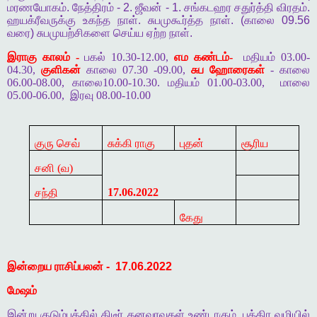
மரணயோகம்
.
நேத்திரம்
- 2.
ஜீவன்
- 1.
சங்கடஹர
சதுர்த்தி
விரதம்
.
ஹயக்ரீவருக்கு
உகந்த
நாள்
.
சுபமுகூர்த்த
நாள்
. (
காலை
09.56
வரை
)
சுபமுயற்சிகளை
செய்ய
ஏற்ற
நாள்
.
இராகு காலம் -
பகல் 10.30-12.00,
எம கண்டம்-
மதியம் 03.00-
04.30,
குளிகன்
காலை 07.30 -09.00,
சுப ஹோரைகள்
- காலை
06.00-08.00, காலை10.00-10.30. மதியம் 01.00-03.00,
மாலை
05.00-06.00,
இரவு 08.00-10.00
குரு செவ்
சுக்கி ராகு
புதன்
சூரிய
சனி (வ)
17.06.2022
சந்தி
கேது
இன்றைய
ராசிப்பலன்
-
17.06.2022
மேஷம்
இன்று
குடும்பத்தில்
திடீர்
தனவரவுகள்
உண்டாகும்
.
புத்திர
வழியில்