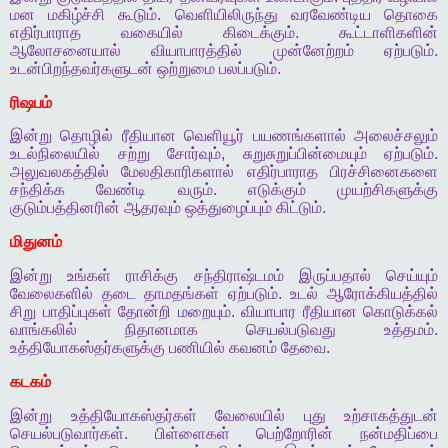
மன
மகிழ்ச்சி
கூடும்
.
வெளியிலிருந்து
வரவேண்டிய
தொகை
எதிர்பாராத
வகையில்
கிடைக்கும்
.
கூட்டாளிகளின்
ஆலோசனையால்
வியாபாரத்தில்
முன்னேற்றம்
ஏற்படும்
.
உடன்பிறந்தவர்களுடன்
ஒற்றுமை
பலப்படும்
.
ரிஷபம்
இன்று
தொழில்
ரீதியான
வெளியூர்
பயணங்களால்
அலைச்சலும்
உடல்நிலையில்
சற்று
சோர்வும்
,
சுறுசுறுப்பின்மையும்
ஏற்படும்
.
அலுவலகத்தில்
மேலதிகாரிகளால்
எதிர்பாராத
பிரச்சினைகளை
சந்திக்க
வேண்டி
வரும்
.
எடுக்கும்
முயற்சிகளுக்கு
குடும்பத்தினரின்
ஆதரவும்
ஒத்துழைப்பும்
கிட்டும்
.
மிதுனம்
இன்று
உங்கள்
ராசிக்கு
சந்திராஷ்டமம்
இருப்பதால்
செய்யும்
வேலைகளில்
தடை
தாமதங்கள்
ஏற்படும்
.
உடல்
ஆரோக்கியத்தில்
சிறு
பாதிப்புகள்
தோன்றி
மறையும்
.
வியாபார
ரீதியான
கொடுக்கல்
வாங்கலில்
நிதானமாக
செயல்படுவது
உத்தமம்
.
உத்தியோகஸ்தர்களுக்கு
பணியில்
கவனம்
தேவை
.
கடகம்
இன்று
உத்தியோகஸ்தர்கள்
வேலையில்
புது
உற்சாகத்துடன்
செயல்படுவார்கள்
.
பிள்ளைகள்
பெற்றோரின்
நன்மதிப்பை