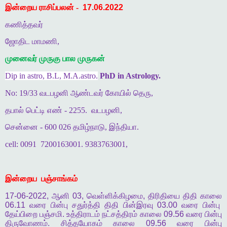
இன்றைய ராசிப்பலன் -
17.06.2022
கணித்தவர்
ஜோதிட மாமணி,
முனைவர் முருகு பால முருகன்
Dip in astro, B.L, M.A.astro.
PhD in Astrology.
No: 19/33 வடபழனி ஆண்டவர் கோயில் தெரு,
தபால் பெட்டி எண் - 2255.
வடபழனி,
சென்னை - 600 026 தமிழ்நாடு, இந்தியா.
cell: 0091
7200163001. 9383763001,
இன்றைய
பஞ்சாங்கம்
17-06-2022,
ஆனி
03,
வெள்ளிக்கிழமை
,
திரிதியை
திதி
காலை
06.11
வரை
பின்பு
சதுர்த்தி
திதி
பின்இரவு
03.00
வரை
பின்பு
தேய்பிறை
பஞ்சமி
.
உத்திராடம்
நட்சத்திரம்
காலை
09.56
வரை
பின்பு
திருவோணம்
.
சித்தயோகம்
காலை
09.56
வரை
பின்பு