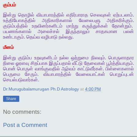
கும்பம்
இன்று
தொழில்
வியாபாரத்தில்
எதிர்பாராத
செலவுகள்
ஏற்படலாம்
.
உத்தியோகத்தில்
அதிகாரிகளால்
வேலைபளு
அதிகரிக்கும்
.
குடும்பத்தில்
உறவினர்களிடம்
மாற்று
கருத்துக்கள்
தோன்றும்
.
பயணங்களால்
அலைச்சல்
இருந்தாலும்
சாதகமான
பலன்
உண்டாகும்
.
தெய்வ
வழிபாடு
நல்லது
.
மீனம்
இன்று
குடும்ப
உறவுகளிடம்
நல்ல
ஒற்றுமை
நிலவும்
.
பொருளாதார
நிலை
ஓரளவு
சிறப்பாக
இருப்பதால்
வீட்டு
தேவைகள்
பூர்த்தியாகும்
.
பொன்
பொருள்
வாங்குவதில்
ஆர்வம்
காட்டுவீர்கள்
.
பிள்ளைகளால்
பெருமை
சேரும்
.
வியாபாரத்தில்
வேலையாட்கள்
பொறுப்புடன்
செயல்படுவார்கள்
.
Dr.Murugubalamurugan Ph.D Astrology
at
4:00 PM
Share
No comments:
Post a Comment