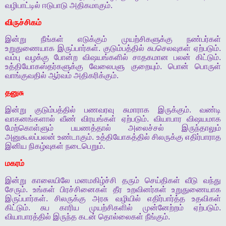
வழிபாட்டில்
ஈடுபாடு
அதிகமாகும்
.
விருச்சிகம்
இன்று
நீங்கள்
எடுக்கும்
முயற்சிகளுக்கு
நண்பர்கள்
உறுதுணையாக
இருப்பார்கள்
.
குடும்பத்தில்
சுபசெலவுகள்
ஏற்படும்
.
வம்பு
வழக்கு
போன்ற
விஷயங்களில்
சாதகமான
பலன்
கிட்டும்
.
உத்தியோகஸ்தர்களுக்கு
வேலைபளு
குறையும்
.
பொன்
பொருள்
வாங்குவதில்
ஆர்வம்
அதிகரிக்கும்
.
தனுசு
இன்று
குடும்பத்தில்
பணவரவு
சுமாராக
இருக்கும்
.
வண்டி
வாகனங்களால்
வீண்
விரயங்கள்
ஏற்படும்
.
வியாபார
விஷயமாக
மேற்கொள்ளும்
பயணத்தால்
அலைச்சல்
இருந்தாலும்
அனுகூலப்பலன்
உண்டாகும்
.
உத்தியோகத்தில்
சிலருக்கு
எதிர்பாராத
இனிய
நிகழ்வுகள்
நடைபெறும்
.
மகரம்
இன்று
காலையிலே
மனமகிழ்ச்சி
தரும்
செய்திகள்
வீடு
வந்து
சேரும்
.
உங்கள்
பிரச்சினைகள்
தீர
உறவினர்கள்
உறுதுணையாக
இருப்பார்கள்
.
சிலருக்கு
அரசு
வழியில்
எதிர்பார்த்த
உதவிகள்
கிட்டும்
.
சுப
காரிய
முயற்சிகளில்
முன்னேற்றம்
ஏற்படும்
.
வியாபாரத்தில்
இருந்த
கடன்
தொல்லைகள்
நீங்கும்
.