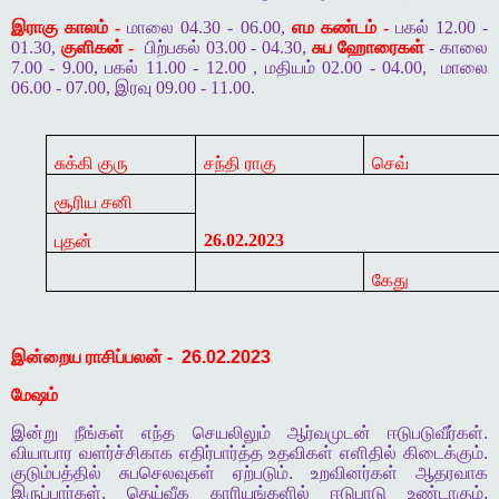
இராகு காலம் -
மாலை 04.30 - 06.00,
எம கண்டம் -
பகல் 12.00 -
01.30,
குளிகன் -
பிற்பகல் 03.00 - 04.30,
சுப ஹோரைகள்
- காலை
7.00 - 9.00, பகல் 11.00 - 12.00 , மதியம் 02.00 - 04.00,
மாலை
06.00 - 07.00, இரவு 09.00 - 11.00.
சுக்கி குரு
சந்தி ராகு
செவ்
சூரிய சனி
26.02.2023
புதன்
கேது
இன்றைய
ராசிப்பலன்
-
26.02.2023
மேஷம்
இன்று
நீங்கள்
எந்த
செயலிலும்
ஆர்வமுடன்
ஈடுபடுவீர்கள்
.
வியாபார
வளர்ச்சிகாக
எதிர்பார்த்த
உதவிகள்
எளிதில்
கிடைக்கும்
.
குடும்பத்தில்
சுபசெலவுகள்
ஏற்படும்
.
உறவினர்கள்
ஆதரவாக
இருப்பார்கள்
.
தெய்வீக
காரியங்களில்
ஈடுபாடு
உண்டாகும்
.