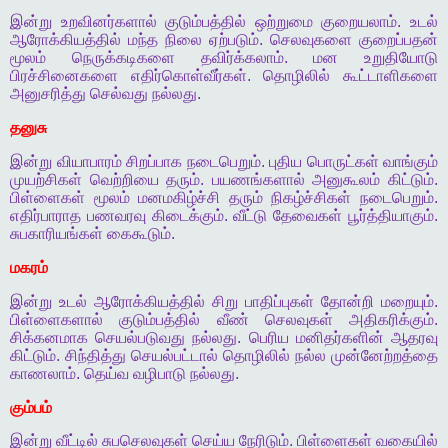
இன்று
உறவினர்களால்
குடும்பத்தில்
ஒற்றுமை
குறையலாம்
.
உடல்
ஆரோக்கியத்தில்
மந்த
நிலை
ஏற்படும்
.
செலவுகளை
குறைப்பதன்
மூலம்
நெருக்கடிகளை
தவிர்க்கலாம்
.
மன
உறுதியோடு
பிரச்சினைகளை
எதிர்கொள்வீர்கள்
.
தொழிலில்
கூட்டாளிகளை
அனுசரித்து
செல்வது
நல்லது
.
தனுசு
இன்று
வியாபாரம்
சிறப்பாக
நடைபெறும்
.
புதிய
பொருட்கள்
வாங்கும்
முயற்சிகள்
வெற்றியை
தரும்
.
பயணங்களால்
அனுகூலம்
கிட்டும்
.
பிள்ளைகள்
மூலம்
மனமகிழ்ச்சி
தரும்
நிகழ்ச்சிகள்
நடைபெறும்
.
எதிர்பாராத
பணவரவு
கிடைக்கும்
.
வீட்டு
தேவைகள்
பூர்த்தியாகும்
.
சுபகாரியங்கள்
கைகூடும்
.
மகரம்
இன்று
உடல்
ஆரோக்கியத்தில்
சிறு
பாதிப்புகள்
தோன்றி
மறையும்
.
பிள்ளைகளால்
குடும்பத்தில்
வீண்
செலவுகள்
அதிகரிக்கும்
.
சிக்கனமாக
செயல்படுவது
நல்லது
.
பெரிய
மனிதர்களின்
ஆதரவு
கிட்டும்
.
சிந்தித்து
செயல்பட்டால்
தொழிலில்
நல்ல
முன்னேற்றத்தை
காணலாம்
.
தெய்வ
வழிபாடு
நல்லது
.
கும்பம்
இன்று
வீட்டில்
சுபசெலவுகள்
செய்ய
நேரிடும்
.
பிள்ளைகள்
வகையில்