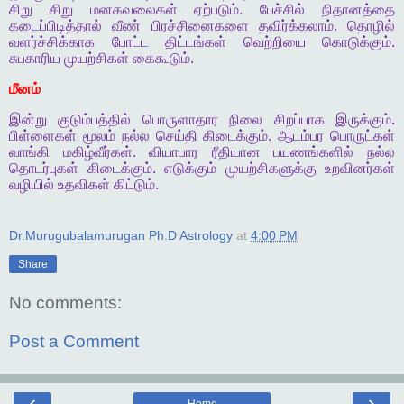
சிறு
சிறு
மனகவலைகள்
ஏற்படும்
.
பேச்சில்
நிதானத்தை
கடைப்பிடித்தால்
வீண்
பிரச்சினைகளை
தவிர்க்கலாம்
.
தொழில்
வளர்ச்சிக்காக
போட்ட
திட்டங்கள்
வெற்றியை
கொடுக்கும்
.
சுபகாரிய
முயற்சிகள்
கைகூடும்
.
மீனம்
இன்று
குடும்பத்தில்
பொருளாதார
நிலை
சிறப்பாக
இருக்கும்
.
பிள்ளைகள்
மூலம்
நல்ல
செய்தி
கிடைக்கும்
.
ஆடம்பர
பொருட்கள்
வாங்கி
மகிழ்வீர்கள்
.
வியாபார
ரீதியான
பயணங்களில்
நல்ல
தொடர்புகள்
கிடைக்கும்
.
எடுக்கும்
முயற்சிகளுக்கு
உறவினர்கள்
வழியில்
உதவிகள்
கிட்டும்
.
Dr.Murugubalamurugan Ph.D Astrology
at
4:00 PM
Share
No comments:
Post a Comment
‹
›
Home