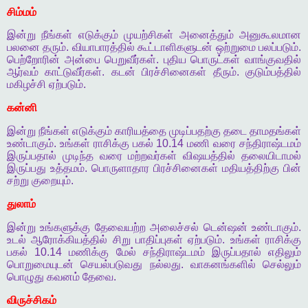
சிம்மம்
இன்று
நீங்கள்
எடுக்கும்
முயற்சிகள்
அனைத்தும்
அனுகூலமான
பலனை
தரும்
.
வியாபாரத்தில்
கூட்டாளிகளுடன்
ஒற்றுமை
பலப்படும்
.
பெற்றோரின்
அன்பை
பெறுவீர்கள்
.
புதிய
பொருட்கள்
வாங்குவதில்
ஆர்வம்
காட்டுவீர்கள்
.
கடன்
பிரச்சினைகள்
தீரும்
.
குடும்பத்தில்
மகிழச்சி
ஏற்படும்
.
கன்னி
இன்று
நீங்கள்
எடுக்கும்
காரியத்தை
முடிப்பதற்கு
தடை
தாமதங்கள்
உண்டாகும்
.
உங்கள்
ராசிக்கு
பகல்
10.14
மணி
வரை
சந்திராஷ்டமம்
இருப்பதால்
முடிந்த
வரை
மற்றவர்கள்
விஷயத்தில்
தலையிடாமல்
இருப்பது
உத்தமம்
.
பொருளாதார
பிரச்சினைகள்
மதியத்திற்கு
பின்
சற்று
குறையும்
.
துலாம்
இன்று
உங்களுக்கு
தேவையற்ற
அலைச்சல்
டென்ஷன்
உண்டாகும்
.
உடல்
ஆரோக்கியத்தில்
சிறு
பாதிப்புகள்
ஏற்படும்
.
உங்கள்
ராசிக்கு
பகல்
10.14
மணிக்கு
மேல்
சந்திராஷ்டமம்
இருப்பதால்
எதிலும்
பொறுமையுடன்
செயல்படுவது
நல்லது
.
வாகனங்களில்
செல்லும்
பொழுது
கவனம்
தேவை
.
விருச்சிகம்