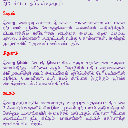
ஆரோக்கிய
பாதிப்புகள்
குறையும்
.
ரிஷபம்
இன்று
பணவரவு
சுமாராக
இருக்கும்
.
வாகனங்களால்
விரயங்கள்
ஏற்படலாம்
.
பூர்வீக
சொத்துக்களால்
அலைச்சல்
அதிகரிக்கும்
.
வியாபாரத்தில்
எதிர்பார்த்த
லாபத்தை
அடைய
கடின
உழைப்பு
தேவை
.
பிள்ளைகள்
பொறுப்புடன்
நடந்து
கொள்வார்கள்
.
எடுக்கும்
முயற்சிகளில்
அனுகூலப்பலன்
உண்டாகும்
.
மிதுனம்
இன்று
இனிய
செய்தி
இல்லம்
தேடி
வரும்
.
உறவினர்கள்
வருகை
உள்ளத்திற்கு
மகிழ்வை
தரும்
.
தொழிலில்
புதிய
சலுகைகளை
அறிமுகபடுத்தி
லாபம்
அடைவீர்கள்
.
குடும்பத்தில்
பெரியவர்களின்
அன்பை
பெறுவீர்கள்
.
உடல்
நலம்
சிறப்பாக
இருக்கும்
.
பூர்வீக
சொத்துக்களால்
அனுகூலம்
கிட்டும்
.
கடகம்
இன்று
குடும்பத்தில்
உள்ளவர்களுடன்
ஒற்றுமை
குறையும்
.
திருமண
பேச்சுவார்த்தைகளில்
சில
இடையூறுகள்
ஏற்படலாம்
.
குடும்பத்துடன்
செல்லும்
பயணங்களில்
அலைச்சல்
உண்டாகும்
.
வியாபார
ரீதியாக
வெளிவட்டார
நட்பு
கிட்டும்
.
உறவினர்கள்
வழியில்
எதிர்பார்த்த
உதவிகள்
கிடைக்கும்
.