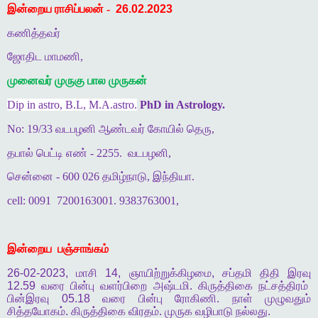
இன்றைய ராசிப்பலன் -
26.02.2023
கணித்தவர்
ஜோதிட மாமணி,
முனைவர் முருகு பால முருகன்
Dip in astro, B.L, M.A.astro.
PhD in Astrology.
No: 19/33 வடபழனி ஆண்டவர் கோயில் தெரு,
தபால் பெட்டி எண் - 2255.
வடபழனி,
சென்னை - 600 026 தமிழ்நாடு, இந்தியா.
cell: 0091
7200163001. 9383763001,
இன்றைய
பஞ்சாங்கம்
26-02-2023,
மாசி
14,
ஞாயிற்றுக்கிழமை
,
சப்தமி
திதி
இரவு
12.59
வரை
பின்பு
வளர்பிறை
அஷ்டமி
.
கிருத்திகை
நட்சத்திரம்
பின்இரவு
05.18
வரை
பின்பு
ரோகிணி
.
நாள்
முழுவதும்
சித்தயோகம்
.
கிருத்திகை
விரதம்
.
முருக
வழிபாடு
நல்லது
.