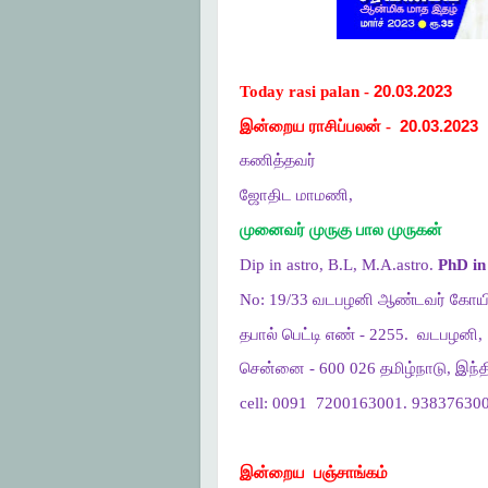
Today rasi palan -
20.03.2023
இன்றைய ராசிப்பலன் -
20.03.2023
கணித்தவர்
ஜோதிட மாமணி,
முனைவர் முருகு பால முருகன்
Dip in astro, B.L, M.A.astro.
PhD in 
No: 19/33 வடபழனி ஆண்டவர் கோயி
தபால் பெட்டி எண் - 2255.
வடபழனி,
சென்னை - 600 026 தமிழ்நாடு, இந்த
cell: 0091
7200163001. 938376300
இன்றைய
பஞ்சாங்கம்