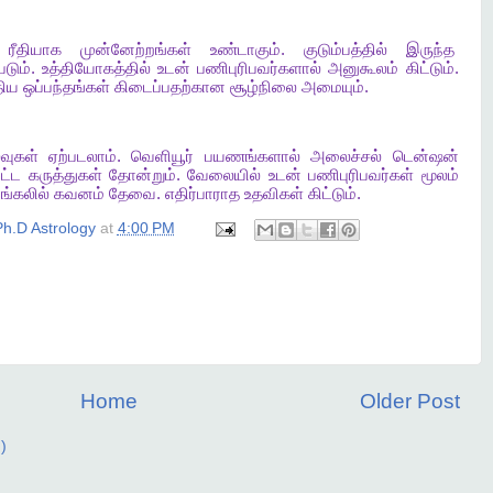
ரீதியாக
முன்னேற்றங்கள்
உண்டாகும்
.
குடும்பத்தில்
இருந்த
படும்
.
உத்தியோகத்தில்
உடன்
பணிபுரிபவர்களால்
அனுகூலம்
கிட்டும்
.
திய
ஒப்பந்தங்கள்
கிடைப்பதற்கான
சூழ்நிலை
அமையும்
.
வுகள்
ஏற்படலாம்
.
வெளியூர்
பயணங்களால்
அலைச்சல்
டென்ஷன்
ட்ட
கருத்துகள்
தோன்றும்
.
வேலையில்
உடன்
பணிபுரிபவர்கள்
மூலம்
ங்கலில்
கவனம்
தேவை
.
எதிர்பாராத
உதவிகள்
கிட்டும்
.
h.D Astrology
at
4:00 PM
Home
Older Post
)