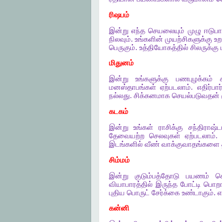
ரிஷபம்
இன்று
எந்த
செயலையும்
முழு
ஈடுபா
நிலவும்
.
உங்களின்
முயற்சிகளுக்கு
உற
பெருகும்
.
உத்தியோகத்தில்
சிலருக்கு
மிதுனம்
இன்று
உங்களுக்கு
பணபுழக்கம்
மனஸ்தாபங்கள்
ஏற்படலாம்
.
எதிர்பார
நல்லது
.
சிக்கனமாக
செயல்படுவதன்
கடகம்
இன்று
உங்கள்
ராசிக்கு
சந்திராஷ்ட
தேவையற்ற
செலவுகள்
ஏற்படலாம்
இடங்களில்
வீண்
வாக்குவாதங்களை
சிம்மம்
இன்று
குடும்பத்தோடு
பயணம்
செ
வியாபாரத்தில்
இருந்த
போட்டி
பொற
புதிய
பொருட்
சேர்க்கை
உண்டாகும்
.
எ
கன்னி