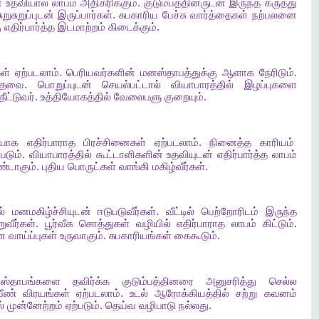
்
உதவியால்
லாபம்
அதிகரிக்கும்
.
குடும்பத்தினருடன்
இருந்த
கருத்து
சுறுசுறுப்புடன்
இருப்பார்கள்
.
சுபகாரிய
பேச்சு
வார்த்தைகள்
நற்பலனை
ு
எதிர்பார்த்த
இடமாற்றம்
கிடைக்கும்
.
ள்
ஏற்படலாம்
.
பெரியவர்களின்
மனஸ்தாபத்துக்கு
ஆளாக
நேரிடும்
.
தேவை
.
பொறுப்புடன்
செயல்பட்டால்
வியாபாரத்தில்
இழப்புகளை
நீட்டுவர்
.
உத்தியோகத்தில்
வேலைபளு
குறையும்
.
ியாக
எதிர்பாராத
பிரச்சினைகள்
ஏற்படலாம்
.
நினைத்த
காரியம்
்படும்
.
வியாபாரத்தில்
கூட்டாளிகளின்
உதவியுடன்
எதிர்பார்த்த
லாபம்
ண்டாகும்
.
புதிய
பொருட்கள்
வாங்கி
மகிழ்வீர்கள்
.
்
மனமகிழ்ச்சியுடன்
ஈடுபடுவீர்கள்
.
வீட்டில்
பெற்றோரிடம்
இருந்த
ுவீர்கள்
.
பூர்வீக
சொத்துகள்
வழியில்
எதிர்பாராத
லாபம்
கிட்டும்
.
ன
வாய்ப்புகள்
உருவாகும்
.
சுபகாரியங்கள்
கைகூடும்
.
ஸ்தாபங்களை
தவிர்க்க
குடும்பத்தினரை
அனுசரித்து
செல்ல
வீண்
விரயங்கள்
ஏற்படலாம்
.
உடல்
ஆரோக்கியத்தில்
சற்று
கவனம்
்
முன்னேற்றம்
ஏற்படும்
.
தெய்வ
வழிபாடு
நல்லது
.