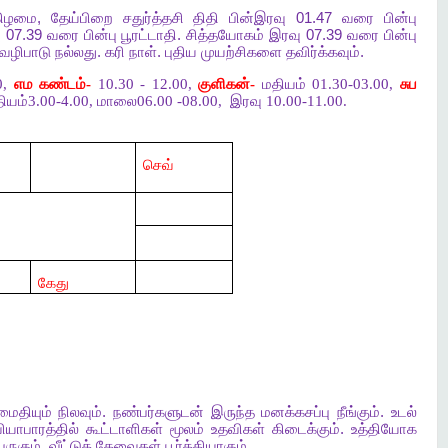
கிழமை
,
தேய்பிறை
சதுர்த்தசி
திதி
பின்இரவு
01.47
வரை
பின்பு
ு
07.39
வரை
பின்பு
பூரட்டாதி
.
சித்தயோகம்
இரவு
07.39
வரை
பின்பு
வழிபாடு
நல்லது
.
கரி
நாள்
.
புதிய
முயற்சிகளை
தவிர்க்கவும்
.
0,
எம கண்டம்-
10.30 - 12.00,
குளிகன்-
மதியம் 01.30-03.00,
சுப
ியம்3.00-4.00, மாலை06.00 -08.00,
இரவு 10.00-11.00.
செவ்
கேது
ைதியும்
நிலவும்
.
நண்பர்களுடன்
இருந்த
மனக்கசப்பு
நீங்கும்
.
உடல்
ியாபாரத்தில்
கூட்டாளிகள்
மூலம்
உதவிகள்
கிடைக்கும்
.
உத்தியோக
ெருகும்
.
வீட்டுத்
தேவைகள்
பூர்த்தியாகும்
.