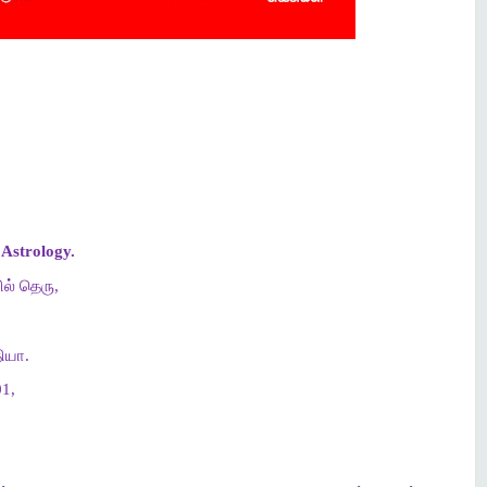
Astrology.
ல் தெரு,
ியா.
1,