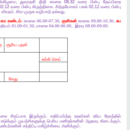
க்கிழமை
,
துவாதசி
திதி
காலை
08.32
வரை
பின்பு
தேய்பிறை
02.12
வரை
பின்பு
கிருத்திகை
.
சித்தயோகம்
பகல்
02.12
வரை
பின்பு
ஷ
விரதம்
.
சிவ
-
முருக
வழிபாடு
நல்லது
.
,
எம கண்டம்-
காலை 06.00-07.30,
குளிகன்
காலை 09.00-10.30,
சுப
தியம் 01.00-01.30, மாலை 04.00-06.00,
இரவு 08.00-09.00.
ு
சூரிய புதன்
சுக்கி செவ்
கேது
ிலை
சிறப்பாக
இருக்கும்
.
எதிர்பார்த்த
உதவிகள்
உரிய
நேரத்தில்
எடுக்கும்
முயற்சிகளுக்கு
பெரிய
மனிதர்களின்
ஆதரவு
கிடைக்கும்
.
நண்பர்களின்
சந்திப்பு
மகிழ்ச்சியை
அளிக்கும்
.