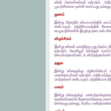
வீண்
அலைச்சல்கள்
ஏற்படும்
.
அறி
முயற்சிகளை
தள்ளி
வைப்பது
நல்லது
துலாம்
இன்று
தொழில்
வியாபாரத்தில்
லாபம
உண்டாகும்
.
உத்தியோகத்தில்
வேல
சுபமுயற்சிகளில்
இருந்த
தடைகள்
வி
விருச்சிகம்
இன்று
உங்கள்
மனதிற்கு
புது
தெம்பு
க
ஏற்படும்
.
வெளியூர்
செல்லும்
வாய்ப்
செயல்படுவார்கள்
.
உடன்பிறந்தவர்கள்
தனுசு
இன்று
உங்களுக்கு
ஆரோக்கியம்
மனஸ்தாபங்கள்
ஏற்படும்
.
எதிர்பார்த்த
மாற்றங்கள்
உண்டாகும்
.
உத்தியோக
ர
மகரம்
இன்று
உங்களுக்கு
பணபற்றாக்குற
உறவினர்களால்
தேவையில்லாத
மனசங
செல்வது
நல்லது
.
பெரிய
மனிதர்களின