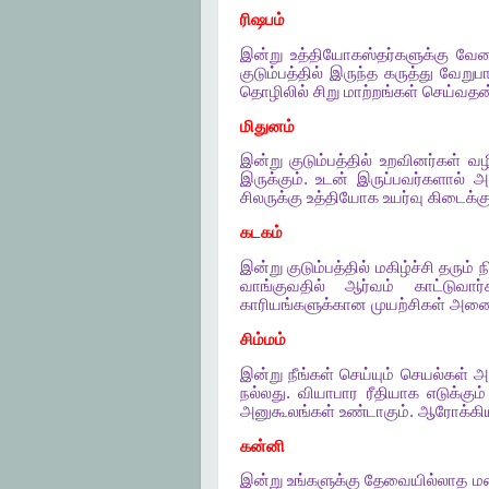
ரிஷபம்
இன்று
உத்தியோகஸ்தர்களுக்கு
வேல
குடும்பத்தில்
இருந்த
கருத்து
வேறுபா
தொழிலில்
சிறு
மாற்றங்கள்
செய்வதன
மிதுனம்
இன்று
குடும்பத்தில்
உறவினர்கள்
வழ
இருக்கும்
.
உடன்
இருப்பவர்களால்
அ
சிலருக்கு
உத்தியோக
உயர்வு
கிடைக்கு
கடகம்
இன்று
குடும்பத்தில்
மகிழ்ச்சி
தரும்
ந
வாங்குவதில்
ஆர்வம்
காட்டுவார்
காரியங்களுக்கான
முயற்சிகள்
அனைத
சிம்மம்
இன்று
நீங்கள்
செய்யும்
செயல்கள்
அ
நல்லது
.
வியாபார
ரீதியாக
எடுக்கும்
அனுகூலங்கள்
உண்டாகும்
.
ஆரோக்கிய
கன்னி
இன்று
உங்களுக்கு
தேவையில்லாத
ம