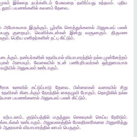
முகம்
இல்லாத
நபர்களிடம்
பேசுவதை
தவிர்ப்பது
உத்தமம்
.
புதிய
.
தூரப்
பயணங்களில்
கவனம்
தேவை
.
்
அமோகமாக
இருக்கும்
.
பூர்வீக
சொத்துக்களால்
அனுகூலப்
பலன்
ைபளு
குறையும்
.
வெளிக்கடன்கள்
இன்று
வசூலாகும்
.
திருமண
லகும்
.
பெரிய
மனிதர்களின்
நட்பு
கிட்டும்
.
ிடைக்கும்
.
நண்பர்களின்
உதவியால்
வியாபாரத்தில்
நல்ல
முன்னேற்றம்
புகள்
அமையும்
.
வேலையில்
உடன்
பணிபுரிபவர்கள்
ஒற்றுமையாக
வழியில்
அனுகூலம்
உண்டாகும்
.
சீராக
உணவில்
கட்டுப்பாடு
தேவை
.
பிள்ளைகள்
வகையில்
சிறு
உதவிகள்
கிடைக்கும்
நேரத்தில்
கைநழுவி
போகும்
.
தொழிலில்
நல்ல
ீதியான
பயணங்களால்
அனுகூலப்
பலன்
கிட்டும்
.
ை
ஏற்படலாம்
.
குடும்பத்தில்
மருத்துவ
செலவுகள்
செய்ய
நேரிடும்
.
்கடங்கள்
உண்டாகும்
.
அலுவலகத்தில்
மேலதிகாரிகளை
அனுசரித்து
்
ஆதரவால்
வியாபாரத்தில்
லாபம்
பெருகும்
.