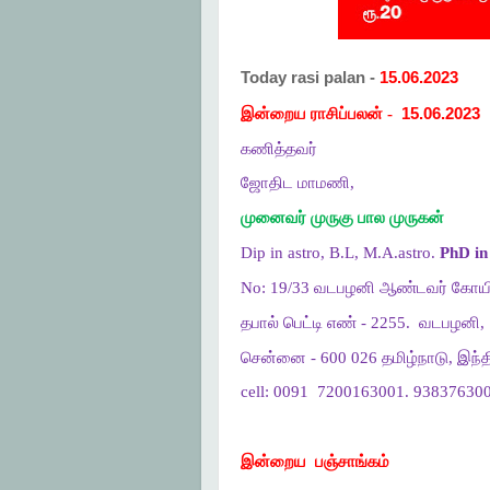
Today rasi palan -
15.06.2023
இன்றைய ராசிப்பலன் -
15.06.2023
கணித்தவர்
ஜோதிட மாமணி,
முனைவர் முருகு பால முருகன்
Dip in astro, B.L, M.A.astro.
PhD in 
No: 19/33 வடபழனி ஆண்டவர் கோயி
தபால் பெட்டி எண் - 2255.
வடபழனி,
சென்னை - 600 026 தமிழ்நாடு, இந்த
cell: 0091
7200163001. 938376300
இன்றைய
பஞ்சாங்கம்