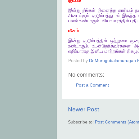
கும்பம்
இன்று
நீங்கள்
நினைத்த
காரியம்
ந
கிடைக்கும்
.
குடும்பத்துடன்
இருந்த
பலன்
உண்டாகும்
.
வியாபாரத்தில்
புதி
மீனம்
இன்று
குடும்பத்தில்
ஒற்றுமை
குற
உண்டாகும்
.
உடன்பிறந்தவர்களை
அன
எதிர்பாராத
இனிய
மாற்றங்கள்
நிகழும
Posted by
Dr.Murugubalamurugan P
No comments:
Post a Comment
Newer Post
Subscribe to:
Post Comments (Atom