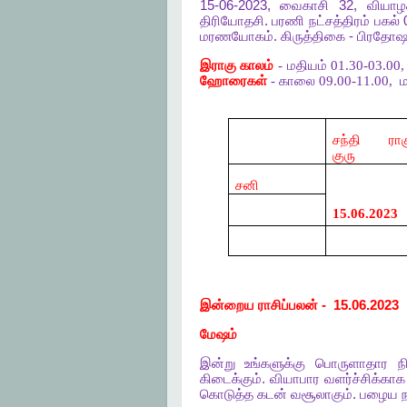
15-06-2023,
வைகாசி
32,
வியாழ
திரியோதசி
.
பரணி
நட்சத்திரம்
பகல்
மரணயோகம்
.
கிருத்திகை
-
பிரதோ
இராகு காலம்
- மதியம் 01.30-03.00
ஹோரைகள்
- காலை 09.00-11.00,
ம
சந்தி ராக
குரு
சனி
15.06.2023
இன்றைய
ராசிப்பலன்
-
15.06.2023
மேஷம்
இன்று
உங்களுக்கு
பொருளாதார
ந
கிடைக்கும்
.
வியாபார
வளர்ச்சிக்காக
கொடுத்த
கடன்
வசூலாகும்
.
பழைய