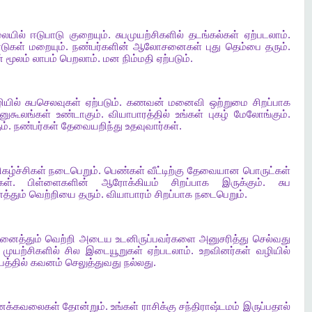
ையில்
ஈடுபாடு
குறையும்
.
சுபமுயற்சிகளில்
தடங்கல்கள்
ஏற்படலாம்
.
டுகள்
மறையும்
.
நண்பர்களின்
ஆலோசனைகள்
புது
தெம்பை
தரும்
.
்
மூலம்
லாபம்
பெறலாம்
.
மன
நிம்மதி
ஏற்படும்
.
ியில்
சுபசெலவுகள்
ஏற்படும்
.
கணவன்
மனைவி
ஒற்றுமை
சிறப்பாக
னுகூலங்கள்
உண்டாகும்
.
வியாபாரத்தில்
உங்கள்
புகழ்
மேலோங்கும்
.
ம்
.
நண்பர்கள்
தேவையறிந்து
உதவுவார்கள்
.
ிகழ்ச்சிகள்
நடைபெறும்
.
பெண்கள்
வீட்டிற்கு
தேவையான
பொருட்கள்
கள்
.
பிள்ளைகளின்
ஆரோக்கியம்
சிறப்பாக
இருக்கும்
.
சுப
்தும்
வெற்றியை
தரும்
.
வியாபாரம்
சிறப்பாக
நடைபெறும்
.
னைத்தும்
வெற்றி
அடைய
உடனிருப்பவர்களை
அனுசரித்து
செல்வது
முயற்சிகளில்
சில
இடையூறுகள்
ஏற்படலாம்
.
உறவினர்கள்
வழியில்
த்தில்
கவனம்
செலுத்துவது
நல்லது
.
னக்கவலைகள்
தோன்றும்
.
உங்கள்
ராசிக்கு
சந்திராஷ்டமம்
இருப்பதால்