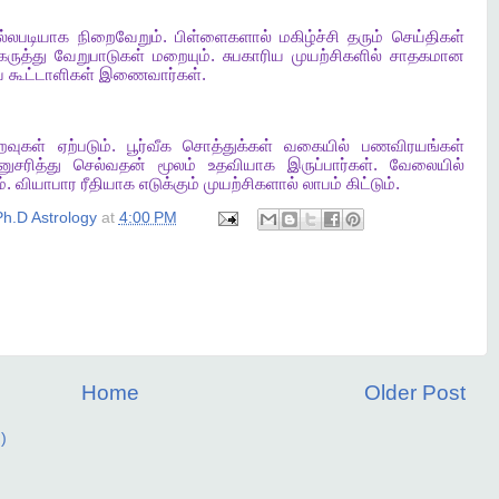
ல்லபடியாக
நிறைவேறும்
.
பிள்ளைகளால்
மகிழ்ச்சி
தரும்
செய்திகள்
கருத்து
வேறுபாடுகள்
மறையும்
.
சுபகாரிய
முயற்சிகளில்
சாதகமான
ய
கூட்டாளிகள்
இணைவார்கள்
.
ைவுகள்
ஏற்படும்
.
பூர்வீக
சொத்துக்கள்
வகையில்
பணவிரயங்கள்
ுசரித்து
செல்வதன்
மூலம்
உதவியாக
இருப்பார்கள்
.
வேலையில்
்
.
வியாபார
ரீதியாக
எடுக்கும்
முயற்சிகளால்
லாபம்
கிட்டும்
.
h.D Astrology
at
4:00 PM
Home
Older Post
)