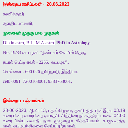
இன்றைய ராசிப்பலன் -
28.06.2023
கணித்தவர்
ஜோதிட மாமணி,
முனைவர் முருகு பால முருகன்
Dip in astro, B.L, M.A.astro.
PhD in Astrology.
No: 19/33 வடபழனி ஆண்டவர் கோயில் தெரு,
தபால் பெட்டி எண் - 2255.
வடபழனி,
சென்னை - 600 026 தமிழ்நாடு, இந்தியா.
cell: 0091
7200163001. 9383763001,
இன்றைய
பஞ்சாங்கம்
28-06-2023,
ஆனி
13,
புதன்கிழமை
,
தசமி
திதி
பின்இரவு
03.19
வரை
பின்பு
வளர்பிறை
ஏகாதசி
.
சித்திரை
நட்சத்திரம்
மாலை
04.00
வரை
பின்பு
சுவாதி
.
நாள்
முழுவதும்
சித்தயோகம்
.
சுபமுகூர்த்த
நாள்
.
சுபமுயற்சிகளை
செய்ய
ஏற்ற
நாள்
.