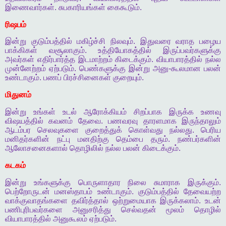
இணைவார்கள்
.
சுபகாரியங்கள்
கைகூடும்
.
ரிஷபம்
இன்று
குடும்பத்தில்
மகிழ்ச்சி
நிலவும்
.
இதுவரை
வராத
பழைய
பாக்கிகள்
வசூலாகும்
.
உத்தியோகத்தில்
இருப்பவர்களுக்கு
அவர்கள்
எதிர்பார்த்த
இடமாற்றம்
கிடைக்கும்
.
வியாபாரத்தில்
நல்ல
முன்னேற்றம்
ஏற்படும்
.
பெண்களுக்கு
இன்று
அனு
-
கூலமான
பலன்
உண்டாகும்
.
பணப்
பிரச்சினைகள்
குறையும்
.
மிதுனம்
இன்று
உங்கள்
உடல்
ஆரோக்கியம்
சிறப்பாக
இருக்க
உணவு
விஷயத்தில்
கவனம்
தேவை
.
பணவரவு
தாரளமாக
இருந்தாலும்
ஆடம்பர
செலவுகளை
குறைத்துக்
கொள்வது
நல்லது
.
பெரிய
மனிதர்களின்
நட்பு
மனதிற்கு
தெம்பை
தரும்
.
நண்பர்களின்
ஆலோசனைகளால்
தொழிலில்
நல்ல
பலன்
கிடைக்கும்
.
கடகம்
இன்று
உங்களுக்கு
பொருளாதார
நிலை
சுமாராக
இருக்கும்
.
பெற்றோருடன்
மனஸ்தாபம்
உண்டாகும்
.
குடும்பத்தில்
தேவையற்ற
வாக்குவாதங்களை
தவிர்த்தால்
ஒற்றுமையாக
இருக்கலாம்
.
உடன்
பணிபுரிபவர்களை
அனுசரித்து
செல்வதன்
மூலம்
தொழில்
வியாபாரத்தில்
அனுகூலம்
ஏற்படும்
.