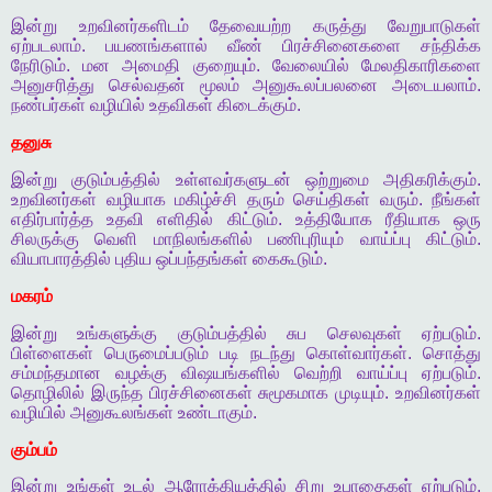
இன்று
உறவினர்களிடம்
தேவையற்ற
கருத்து
வேறுபாடுகள்
ஏற்படலாம்
.
பயணங்களால்
வீண்
பிரச்சினைகளை
சந்திக்க
நேரிடும்
.
மன
அமைதி
குறையும்
.
வேலையில்
மேலதிகாரிகளை
அனுசரித்து
செல்வதன்
மூலம்
அனுகூலப்பலனை
அடையலாம்
.
நண்பர்கள்
வழியில்
உதவிகள்
கிடைக்கும்
.
தனுசு
இன்று
குடும்பத்தில்
உள்ளவர்களுடன்
ஒற்றுமை
அதிகரிக்கும்
.
உறவினர்கள்
வழியாக
மகிழ்ச்சி
தரும்
செய்திகள்
வரும்
.
நீங்கள்
எதிர்பார்த்த
உதவி
எளிதில்
கிட்டும்
.
உத்தியோக
ரீதியாக
ஒரு
சிலருக்கு
வெளி
மாநிலங்களில்
பணிபுரியும்
வாய்ப்பு
கிட்டும்
.
வியாபாரத்தில்
புதிய
ஒப்பந்தங்கள்
கைகூடும்
.
மகரம்
இன்று
உங்களுக்கு
குடும்பத்தில்
சுப
செலவுகள்
ஏற்படும்
.
பிள்ளைகள்
பெருமைப்படும்
படி
நடந்து
கொள்வார்கள்
.
சொத்து
சம்மந்தமான
வழக்கு
விஷயங்களில்
வெற்றி
வாய்ப்பு
ஏற்படும்
.
தொழிலில்
இருந்த
பிரச்சினைகள்
சுமூகமாக
முடியும்
.
உறவினர்கள்
வழியில்
அனுகூலங்கள்
உண்டாகும்
.
கும்பம்
இன்று
உங்கள்
உடல்
ஆரோக்கியத்தில்
சிறு
உபாதைகள்
ஏற்படும்
.