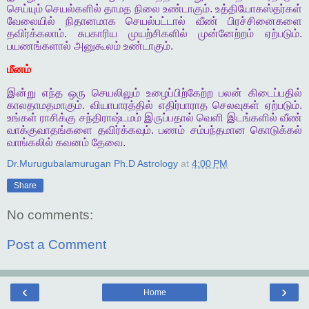
செய்யும்
செயல்களில்
தாமத
நிலை
உண்டாகும்
.
உத்தியோகஸ்தர்கள்
வேலையில்
நிதானமாக
செயல்பட்டால்
வீண்
பிரச்சினைகளை
தவிர்க்கலாம்
.
சுபகாரிய
முயற்சிகளில்
முன்னேற்றம்
ஏற்படும்
.
பயணங்களால்
அனுகூலம்
உண்டாகும்
.
மீனம்
இன்று
எந்த
ஒரு
செயலிலும்
உழைப்பிற்கேற்ற
பலன்
கிடைப்பதில்
காலதாமதமாகும்
.
வியாபாரத்தில்
எதிர்பாராத
செலவுகள்
ஏற்படும்
.
உங்கள்
ராசிக்கு
சந்திராஷ்டமம்
இருப்பதால்
வெளி
இடங்களில்
வீண்
வாக்குவாதங்களை
தவிர்க்கவும்
.
பணம்
சம்பந்தமான
கொடுக்கல்
வாங்கலில்
கவனம்
தேவை
.
Dr.Murugubalamurugan Ph.D Astrology
at
4:00 PM
Share
No comments:
Post a Comment
‹
›
Home