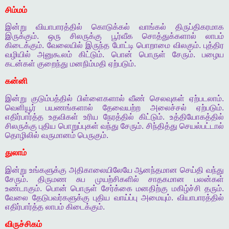
சிம்மம்
இன்று
வியாபாரத்தில்
கொடுக்கல்
வாங்கல்
திருப்திகரமாக
இருக்கும்
.
ஒரு
சிலருக்கு
பூர்வீக
சொத்துக்களால்
லாபம்
கிடைக்கும்
.
வேலையில்
இருந்த
போட்டி
பொறாமை
விலகும்
.
புத்திர
வழியில்
அனுகூலம்
கிட்டும்
.
பொன்
பொருள்
சேரும்
.
பழைய
கடன்கள்
குறைந்து
மனநிம்மதி
ஏற்படும்
.
கன்னி
இன்று
குடும்பத்தில்
பிள்ளைகளால்
வீண்
செலவுகள்
ஏற்படலாம்
.
வெளியூர்
பயணங்களால்
தேவையற்ற
அலைச்சல்
ஏற்படும்
.
எதிர்பார்த்த
உதவிகள்
உரிய
நேரத்தில்
கிட்டும்
.
உத்தியோகத்தில்
சிலருக்கு
புதிய
பொறுப்புகள்
வந்து
சேரும்
.
சிந்தித்து
செயல்பட்டால்
தொழிலில்
வருமானம்
பெருகும்
.
துலாம்
இன்று
உங்களுக்கு
அதிகாலையிலேயே
ஆனந்தமான
செய்தி
வந்து
சேரும்
.
திருமண
சுப
முயற்சிகளில்
சாதகமான
பலன்கள்
உண்டாகும்
.
பொன்
பொருள்
சேர்க்கை
மனதிற்கு
மகிழ்ச்சி
தரும்
.
வேலை
தேடுபவர்களுக்கு
புதிய
வாய்ப்பு
அமையும்
.
வியாபாரத்தில்
எதிர்பார்த்த
லாபம்
கிடைக்கும்
.
விருச்சிகம்