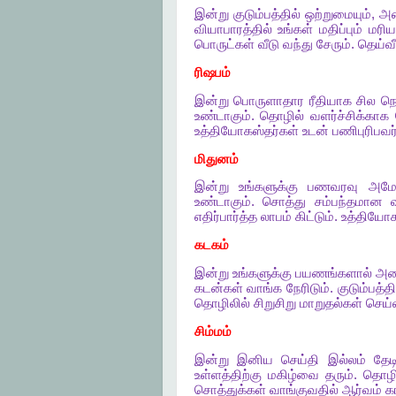
இன்று
குடும்பத்தில்
ஒற்றுமையும்
,
அம
வியாபாரத்தில்
உங்கள்
மதிப்பும்
மரிய
பொருட்கள்
வீடு
வந்து
சேரும்
.
தெய்வ
ரிஷபம்
இன்று
பொருளாதார
ரீதியாக
சில
நெ
உண்டாகும்
.
தொழில்
வளர்ச்சிக்காக
உத்தியோகஸ்தர்கள்
உடன்
பணிபுரிபவ
மிதுனம்
இன்று
உங்களுக்கு
பணவரவு
அம
உண்டாகும்
.
சொத்து
சம்பந்தமான
எதிர்பார்த்த
லாபம்
கிட்டும்
.
உத்தியோக
கடகம்
இன்று
உங்களுக்கு
பயணங்களால்
அல
கடன்கள்
வாங்க
நேரிடும்
.
குடும்பத்த
தொழிலில்
சிறுசிறு
மாறுதல்கள்
செய்
சிம்மம்
இன்று
இனிய
செய்தி
இல்லம்
தேட
உள்ளத்திற்கு
மகிழ்வை
தரும்
.
தொழி
சொத்துக்கள்
வாங்குவதில்
ஆர்வம்
கா