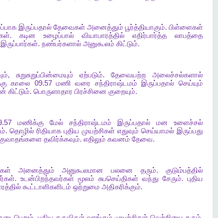
ப்பாக
இருப்பதால்
தேவைகள்
அனைத்தும்
பூர்த்தியாகும்
.
பிள்ளைகள்
கள்
.
கடின
உழைப்பால்
வியாபாரத்தில்
எதிர்பார்த்த
லாபத்தை
இருப்பார்கள்
.
நண்பர்களால்
அனுகூலம்
கிட்டும்
.
ும்
,
சுறுசுறுப்பின்மையும்
ஏற்படும்
.
தேவையற்ற
அலைச்சல்களால்
்கு
காலை
09.57
மணி
வரை
சந்திராஷ்டமம்
இருப்பதால்
செய்யும்
ன்
கிட்டும்
.
பொருளாதார
பிரச்சினை
குறையும்
.
.57
மணிக்கு
மேல்
சந்திராஷ்டமம்
இருப்பதால்
மன
உளைச்சல்
ம்
.
தொழில்
ரிதியாக
புதிய
முயற்சிகள்
எதுவும்
செய்யாமல்
இருப்பது
்குவாதங்களை
தவிர்க்கவும்
.
எதிலும்
கவனம்
தேவை
.
ிகள்
அனைத்தும்
அனுகூலமான
பலனை
தரும்
.
குடும்பத்தில்
ர்கள்
.
உடன்பிறந்தவர்கள்
மூலம்
சுபசெய்திகள்
வந்து
சேரும்
.
புதிய
ரத்தில்
கூட்டாளிகளிடம்
ஒற்றுமை
அதிகரிக்கும்
.
நடைபெறும்
.
புதிய
கருவிகள்
வாங்கும்
முயற்சிகள்
வெற்றியை
தரும்
.