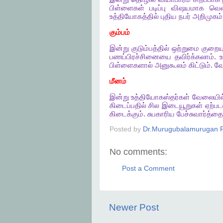
பிள்ளைகள்
படிப்பு
விஷயமாக
வெள
உத்தியோகத்தில்
புதிய
நபர்
அறிமுகம்
கும்பம்
இன்று
குடும்பத்தில்
ஒற்றுமை
குறையு
பணப்பிரச்சினையை
தவிர்க்கலாம்
.
பிள்ளைகளால்
அனுகூலம்
கிட்டும்
.
வே
மீனம்
இன்று
உத்தியோகஸ்தர்கள்
வேலையில
கிடைப்பதில்
சில
இடையூறுகள்
ஏற்பட
கிடைக்கும்
.
சுபகாரிய
பேச்சுவார்த்த
Posted by
Dr.Murugubalamurugan P
No comments:
Post a Comment
Newer Post