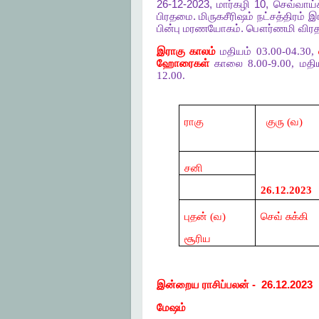
26-12-2023,
மார்கழி
10,
செவ்வாய்
பிரதமை
.
மிருகசீரிஷம்
நட்சத்திரம்
இ
பின்பு
மரணயோகம்
.
பௌர்ணமி
விரத
இராகு காலம்
மதியம் 03.00-04.30,
ஹோரைகள்
காலை 8.00-9.00, மதியம
12.00.
ராகு
குரு (வ)
சனி
26.12.2023
புதன் (வ)
செவ் சுக்கி
சூரிய
இன்றைய
ராசிப்பலன்
-
26.12.2023
மேஷம்