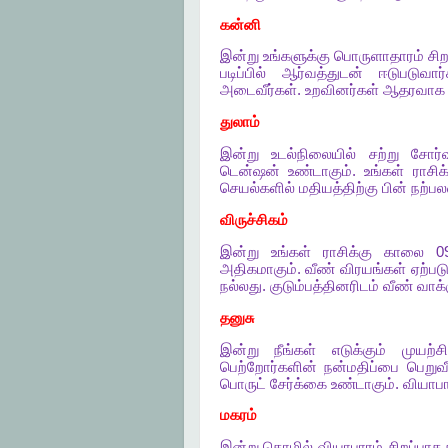
கன்னி
இன்று
உங்களுக்கு
பொருளாதாரம்
சிற
படிப்பில்
ஆர்வத்துடன்
ஈடுபடுவார்
அடைவீர்கள்
.
உறவினர்கள்
ஆதரவாக
துலாம்
இன்று
உடல்நிலையில்
சற்று
சோர்வ
டென்ஷன்
உண்டாகும்
.
உங்கள்
ராசிக
செயல்களில்
மதியத்திற்கு
பின்
நற்பல
விருச்சிகம்
இன்று
உங்கள்
ராசிக்கு
காலை
09
அதிகமாகும்
.
வீண்
விரயங்கள்
ஏற்படு
நல்லது
.
குடும்பத்தினரிடம்
வீண்
வாக
தனுசு
இன்று
நீங்கள்
எடுக்கும்
முயற்ச
பெற்றோர்களின்
நன்மதிப்பை
பெறுவீ
பொருட்
சேர்க்கை
உண்டாகும்
.
வியாபா
மகரம்
இன்று
தொழில்
வியாபாரம்
சிறப்பாக