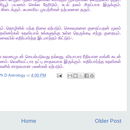
ியூர்
பயணம்
செல்ல
நேரிடும்
.
உடல்
நலம்
சிறப்பாக
இருக்கும்
.
கிடைக்கும்
.
சுபகாரிய
முயற்சிகள்
நற்பலனை
தரும்
.
ம்
.
தொழிலில்
மந்த
நிலை
ஏற்படும்
.
செலவுகளை
குறைப்பதன்
மூலம்
உறவினர்கள்
உதவியால்
உங்களுக்கு
உள்ள
நெருக்கடி
சற்று
குறையும்
.
லையில்
எதிர்பார்த்த
இடமாற்றம்
கிட்டும்
-.
்
கவனமுடன்
செயல்படுவது
நல்லது
.
வியாபார
ரீதியான
வங்கி
கடன்
லாம்
.
வெளிவட்டார
நட்பு
சாதகமாக
இருக்கும்
.
எதிர்பார்த்த
உதவிகள்
ைகளில்
சாதகமான
பலன்கள்
ஏற்படும்
.
h.D Astrology
at
4:00 PM
Home
Older Post