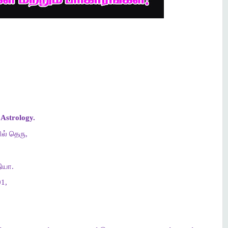
Astrology.
ல் தெரு,
ியா.
1,