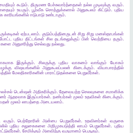
ைதியும்
கூடும்
.
திருமண
பேச்சுவார்த்தைகள்
நல்ல
முடிவுக்கு
வரும்
.
ாதையும்
உயரும்
.
பூர்வீக
சொத்துக்களால்
அனுகூலம்
கிட்டும்
.
புதிய
ீக
காரியங்களில்
ஈடுபாடு
உண்டாகும்
.
ருக்கடிகள்
ஏற்படலாம்
.
குடும்பத்தினருடன்
சிறு
சிறு
மனஸ்தாபங்கள்
போட்ட
புதிய
திட்டங்கள்
சில
தடங்கலுக்குப்
பின்
வெற்றியை
தரும்
.
ர்களை
அனுசரித்து
செல்வது
நல்லது
.
ோகமாக
இருக்கும்
.
சிலருக்கு
புதிய
வாகனம்
வாங்கும்
யோகம்
வழக்கு
விஷயங்களில்
அனுகூலப்பலன்
கிடைக்கும்
.
வியாபாரத்தில்
த்தில்
மேலதிகாரிகளின்
பாராட்டுதல்களை
பெறுவீர்கள்
.
ைச்சல்
டென்ஷன்
அதிகரிக்கும்
.
தேவையற்ற
செலவுகளை
சமாளிக்க
ினர்
ஆதரவாக
இருப்பார்கள்
.
நண்பர்கள்
மூலம்
உதவிகள்
கிடைக்கும்
.
வதன்
மூலம்
லாபத்தை
அடையலாம்
.
ி
வரும்
.
பெற்றோரின்
அன்பை
பெறுவீர்கள்
.
உறவினர்கள்
வருகை
லில்
புதிய
சலுகைகளை
அறிமுகபடுத்தி
லாபம்
பெறுவீர்கள்
.
புதிய
ட்டுவீர்கள்
.
சேமிக்கும்
அளவிற்கு
வருமானம்
பெருகும்
.