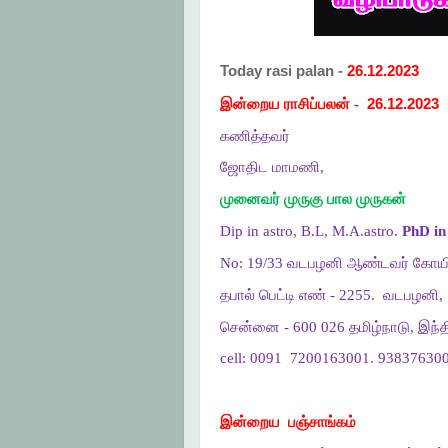
Today rasi palan -
26.12.2023
இன்றைய ராசிப்பலன் -
26.12.2023
கணித்தவர்
ஜோதிட மாமணி,
முனைவர் முருகு பால முருகன்
Dip in astro, B.L, M.A.astro.
PhD in 
No: 19/33 வடபழனி ஆண்டவர் கோயி
தபால் பெட்டி எண் - 2255.
வடபழனி,
சென்னை - 600 026 தமிழ்நாடு, இந்த
cell: 0091
7200163001. 938376300
இன்றைய
பஞ்சாங்கம்