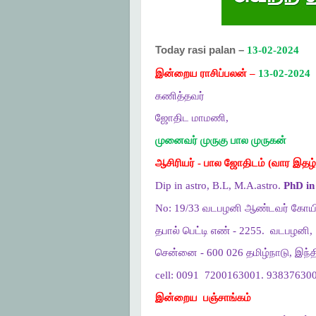
Today rasi palan –
13-02-2024
இன்றைய ராசிப்பலன் –
13-02-2024
கணித்தவர்
ஜோதிட மாமணி,
முனைவர் முருகு பால முருகன்
ஆசிரியர் - பால ஜோதிடம் (வார இதழ்
Dip in astro, B.L, M.A.astro.
PhD in 
No: 19/33 வடபழனி ஆண்டவர் கோயி
தபால் பெட்டி எண் - 2255.
வடபழனி,
சென்னை - 600 026 தமிழ்நாடு, இந்த
cell: 0091
7200163001. 938376300
இன்றைய
பஞ்சாங்கம்