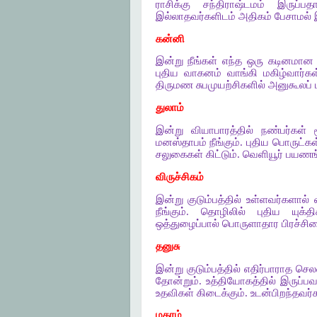
ராசிக்கு சந்திராஷ்டமம் இருப்ப
இல்லாதவர்களிடம் அதிகம் பேசாமல் இ
கன்னி
இன்று நீங்கள் எந்த ஒரு கடினமான கா
புதிய வாகனம் வாங்கி மகிழ்வார்கள
திருமண சுபமுயற்சிகளில் அனுகூலப்
துலாம்
இன்று வியாபாரத்தில் நண்பர்கள்
மனஸ்தாபம் நீங்கும். புதிய பொருட்கள
சலுகைகள் கிட்டும். வெளியூர் பயணங்
விருச்சிகம்
இன்று குடும்பத்தில் உள்ளவர்களால்
நீங்கும். தொழிலில் புதிய யுக்
ஒத்துழைப்பால் பொருளாதார பிரச்சின
தனுசு
இன்று குடும்பத்தில் எதிர்பாராத செல
தோன்றும். உத்தியோகத்தில் இருப்பவர்
உதவிகள் கிடைக்கும். உடன்பிறந்தவர
மகரம்