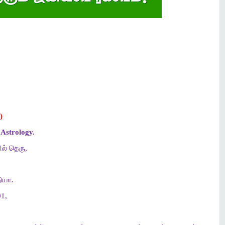
)
Astrology.
ல் தெரு,
ியா.
1,