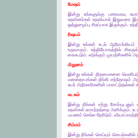
மேஷம்
இன்று உங்களுக்கு பணவரவு சுமார
உறவினர்கள் உதவியால் இதுவரை இருந
ஒத்துழைப்பு சிறப்பாக இருக்கும். உத
ரிஷபம்
இன்று உங்கள் உடல் ஆரோக்கியம் ம
உருவாகும். உத்தியோகத்தில் சிலரு
கைகூடும். எடுக்கும் முயற்சிகளில் அ
மிதுனம்
இன்று உங்கள் திறமைகளை வெளிபடு
மனஸ்தாபங்கள் நீங்கி சந்தோஷம் அதி
உயர் அதிகாரிகளின் பாராட்டுதல்கள் க
கடகம்
இன்று நீங்கள் சற்று சோர்வுடனும் சு
உதவிகள் ஏமாற்றத்தை அளிக்கும். உடன
பயணம் செல்ல நேரிடும். வியாபாரத்தில
சிம்மம்
இன்று நீங்கள் செய்யும் செயல்களில்