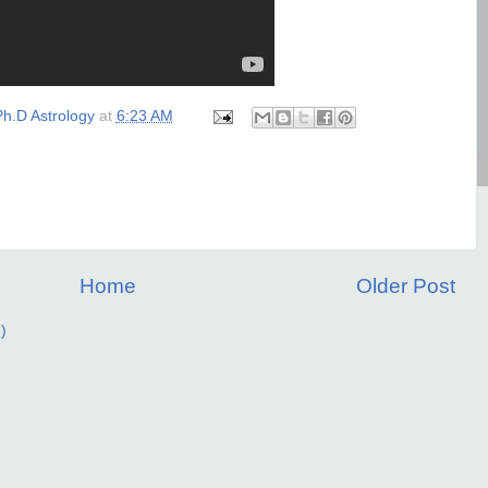
h.D Astrology
at
6:23 AM
Home
Older Post
)