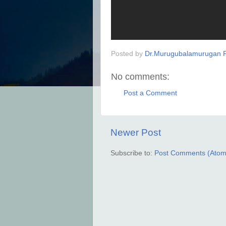
Posted by
Dr.Murugubalamurugan P
No comments:
Post a Comment
Newer Post
Subscribe to:
Post Comments (Atom