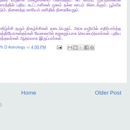
திடீர்
வருகை
மகிழ்ச்சியை
அளிக்கும்
.
சுப
காரிய
முயற்சிகளில்
ாரத்தில்
புதிய
கூட்டாளிகள்
மூலம்
நல்ல
லாபம்
கிடைக்கும்
.
பூர்வீக
டும்
.
நினைத்த
காரியம்
எளிதில்
நிறைவேறும்
.
கிழ்ச்சி
தரும்
நிகழ்ச்சிகள்
நடைபெறும்
.
அரசு
வழியில்
எதிர்பார்த்த
உத்தியோகஸ்தர்கள்
வேலையில்
சுறுசுறுப்பாக
செயல்படுவார்கள்
.
புதிய
றந்தவர்கள்
ஆதரவாக
இருப்பார்கள்
.
h.D Astrology
at
4:00 PM
Home
Older Post
)