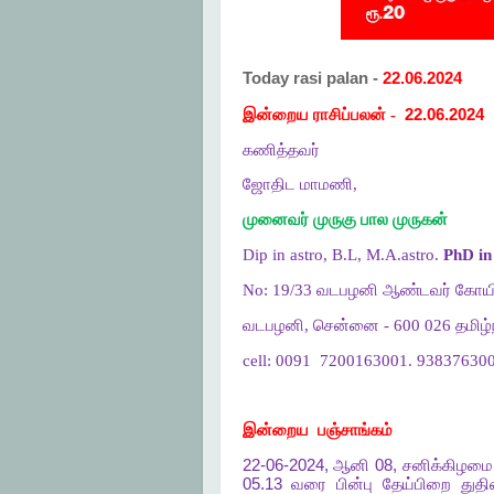
Today rasi palan -
22.06.2024
இன்றைய ராசிப்பலன் -
22.06.2024
கணித்தவர்
ஜோதிட மாமணி,
முனைவர் முருகு பால முருகன்
Dip in astro, B.L, M.A.astro.
PhD in 
No: 19/33 வடபழனி ஆண்டவர் கோயி
வடபழனி, சென்னை - 600 026 தமிழ்ந
cell: 0091
7200163001. 938376300
இன்றைய
பஞ்சாங்கம்
22-06-2024,
ஆனி
08,
சனிக்கிழமை
05.13
வரை
பின்பு
தேய்பிறை
துத