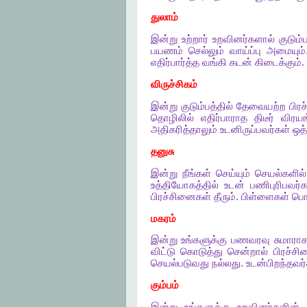
துலாம்
இன்று
உற்றார்
உறவினர்களால்
குடும்ப
பயணம்
செல்லும்
வாய்ப்பு
அமையும்
எதிர்பார்த்த
வங்கி
கடன்
கிடைக்கும்
.
விருச்சிகம்
இன்று
குடும்பத்தில்
தேவையற்ற
பிர
தொழிலில்
எதிர்பாராத
திடீர்
விரயங
அதிகரித்தாலும்
உடனிருப்பவர்கள்
ஒத்
தனுசு
இன்று
நீங்கள்
செய்யும்
செயல்களில்
உத்தியோகத்தில்
உடன்
பணிபுரிபவர்க
பிரச்சினைகள்
தீரும்
.
பிள்ளைகள்
பொற
மகரம்
இன்று
உங்களுக்கு
பணவரவு
சுமாரா
விட்டு
கொடுத்து
சென்றால்
பிரச்
செயல்படுவது
நல்லது
.
உடன்பிறந்தவர்
கும்பம்