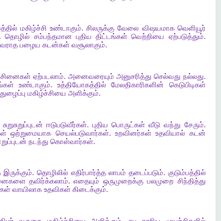
த்தில்
மகிழ்ச்சி
உண்டாகும்
.
சிலருக்கு
வேலை
விஷயமாக
வெளியூர்
.
தொழில்
சம்பந்தமான
புதிய
திட்டங்கள்
வெற்றியை
ஏற்படுத்தும்
.
வராத
பழைய
கடன்கள்
வசூலாகும்
.
ச்சினைகள்
ஏற்படலாம்
.
அனைவரையும்
அனுசரித்து
செல்வது
நல்லது
.
்கள்
உண்டாகும்
.
உத்தியோகத்தில்
மேலதிகாரிகளின்
கெடுபிடிகள்
துழைப்பு
மகிழ்ச்சியை
அளிக்கும்
.
சுறுசுறுப்புடன்
ஈடுபடுவீர்கள்
.
புதிய
பொருட்கள்
வீடு
வந்து
சேரும்
.
ள்
ஒற்றுமையாக
செயல்படுவார்கள்
.
உறவினர்கள்
உதவியால்
கடன்
ுப்புடன்
நடந்து
கொள்வார்கள்
.
க
இருக்கும்
.
தொழிலில்
எதிர்பார்த்த
லாபம்
தடைப்படும்
.
குடும்பத்தில்
சினைகளை
தவிர்க்கலாம்
.
எதையும்
ஒருமுறைக்கு
பலமுறை
சிந்தித்து
கள்
வாயிலாக
உதவிகள்
கிடைக்கும்
.