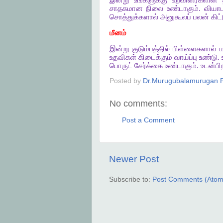
இன்று
உங்களுக்கு
உறவினர்களின்
சாதகமான
நிலை
உண்டாகும்
.
வியாப
சொத்துக்களால்
அனுகூலப்
பலன்
கிட்
மீனம்
இன்று
குடும்பத்தில்
பிள்ளைகளால்
ம
உதவிகள்
கிடைக்கும்
வாய்ப்பு
உண்டு
.
பொருட்
சேர்க்கை
உண்டாகும்
.
உடன்பி
Posted by
Dr.Murugubalamurugan P
No comments:
Post a Comment
Newer Post
Subscribe to:
Post Comments (Atom