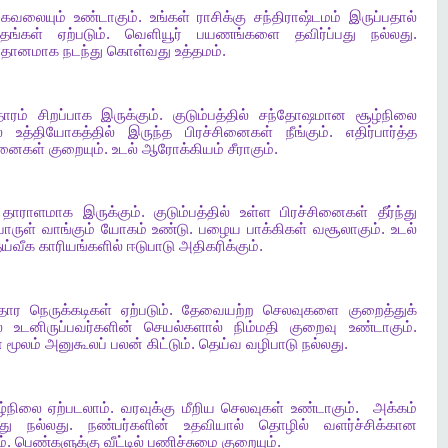
,
கவலையும்
உண்டாகும்
.
உங்கள்
ராசிக்கு
சந்திராஷ்டமம்
இருப்பதால்
தங்கள்
ஏற்படும்
.
வெளியூர்
பயணங்களை
தவிர்ப்பது
நல்லது
.
ிதானமாக
நடந்து
கொள்வது
உத்தமம்
.
ாரம்
சிறப்பாக
இருக்கும்
.
குடும்பத்தில்
சந்தோஷமான
சூழ்நிலை
்
உத்தியோகத்தில்
இருந்த
பிரச்சினைகள்
நீங்கும்
.
எதிர்பார்த்த
சினைகள்
குறையும்
.
உடல்
ஆரோக்கியம்
சீராகும்
.
தாராளமாக
இருக்கும்
.
குடும்பத்தில்
உள்ள
பிரச்சினைகள்
தீர்ந்து
ொருள்
வாங்கும்
யோகம்
உண்டு
.
பழைய
பாக்கிகள்
வசூலாகும்
.
உடல்
ய்வீக
காரியங்களில்
ஈடுபாடு
அதிகரிக்கும்
.
தார
நெருக்கடிகள்
ஏற்படும்
.
தேவையற்ற
செலவுகளை
குறைத்துக்
்
உடனிருப்பவர்களின்
செயல்களால்
நிம்மதி
குறைவு
உண்டாகும்
.
்
மூலம்
அனுகூலப்
பலன்
கிட்டும்
.
தெய்வ
வழிபாடு
நல்லது
.
ழ்நிலை
ஏற்படலாம்
.
வரவுக்கு
மீறிய
செலவுகள்
உண்டாகும்
.
அக்கம்
து
நல்லது
.
நண்பர்களின்
உதவியால்
தொழில்
வளர்ச்சிக்கான
ம்
.
பெண்களுக்கு
வீட்டில்
பணிச்சுமை
குறையும்
.