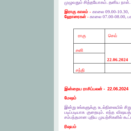
முழுவதும்
சித்தயோகம்
.
தனிய
நாள்
இராகு காலம் -
காலை 09.00-10.30,
ஹோரைகள் -
காலை 07.00-08.00, பக
ராகு
செவ்
சனி
22.06.2024
சந்தி
இன்றைய
ராசிப்பலன்
-
22.06.2024
மேஷம்
இன்று
உங்களுக்கு
உடல்நிலையில்
சிற
படிப்படியாக
குறையும்
.
எந்த
விஷயத்த
சம்பந்தமான
புதிய
முயற்சிகளில்
கூட
ரிஷபம்