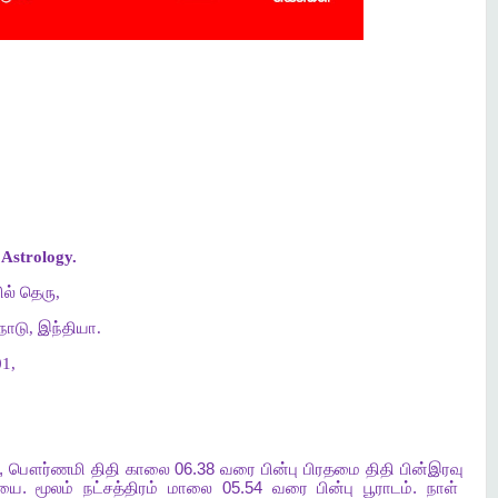
Astrology.
ல் தெரு,
ாடு, இந்தியா.
1,
,
பௌர்ணமி
திதி
காலை
06.38
வரை
பின்பு
பிரதமை
திதி
பின்இரவு
ியை
.
மூலம்
நட்சத்திரம்
மாலை
05.54
வரை
பின்பு
பூராடம்
.
நாள்