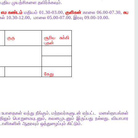
.
புதிய
முயற்சிகளை
தவிர்க்கவும்
.
எம கண்டம்
மதியம் 01.30-03.00,
குளிகன்
காலை 06.00-07.30,
சுப
ல் 10.30-12.00,
மாலை 05.00-07.00. இரவு 09.00-10.00.
குரு
சூரிய சுக்கி
புதன்
கேது
ு
உபாதைகள்
வந்து
நீங்கும்
.
மற்றவர்களுடன்
ஏற்பட்ட
மனஸ்தாபங்கள்
ிலும்
பொறுமையுடனும்
,
கவனமுடனும்
இருப்பது
நல்லது
.
வியாபார
்டாளிகளின்
ஆதரவும்
ஒத்துழைப்பும்
கிட்டும்
.