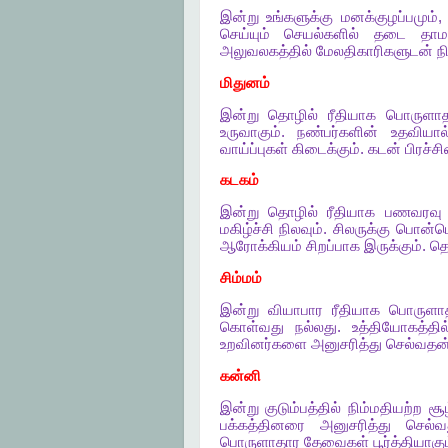
இன்று
உங்களுக்கு
மனக்குழப்பமும்
செய்யும்
செயல்களில்
தடை
தாம
அலுவலகத்தில்
மேலதிகாரிகளுடன்
ந
மிதுனம்
இன்று
தொழில்
ரீதியாக
பொருளாத
உருவாகும்
.
நண்பர்களின்
உதவியால
வாய்ப்புகள்
கிடைக்கும்
.
கடன்
பிரச்
கடகம்
இன்று
தொழில்
ரீதியாக
பணவரவு
மகிழ்ச்சி
நிலவும்
.
சிலருக்கு
பொன்ப
ஆரோக்கியம்
சிறப்பாக
இருக்கும்
.
தெ
சிம்மம்
இன்று
வியாபார
ரீதியாக
பொருளா
கொள்வது
நல்லது
.
உத்தியோகத்தில
உறவினர்களை
அனுசரித்து
செல்வதன
கன்னி
இன்று
குடும்பத்தில்
நிம்மதியற்ற
சூ
பக்கத்தினரை
அனுசரித்து
செல்வ
பொருளாதார
தேவைகள்
பூர்த்தியாகு