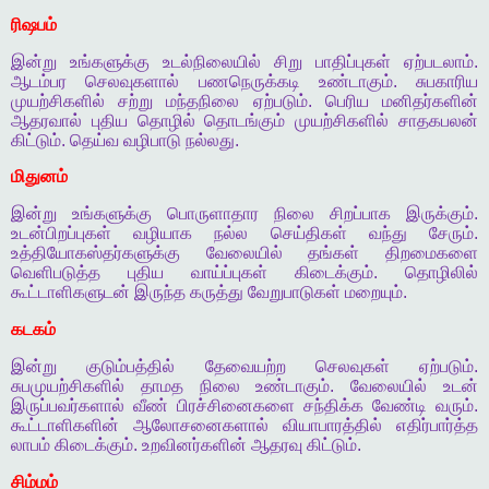
ரிஷபம்
இன்று
உங்களுக்கு
உடல்நிலையில்
சிறு
பாதிப்புகள்
ஏற்படலாம்
.
ஆடம்பர
செலவுகளால்
பணநெருக்கடி
உண்டாகும்
.
சுபகாரிய
முயற்சிகளில்
சற்று
மந்தநிலை
ஏற்படும்
.
பெரிய
மனிதர்களின்
ஆதரவால்
புதிய
தொழில்
தொடங்கும்
முயற்சிகளில்
சாதகபலன்
கிட்டும்
.
தெய்வ
வழிபாடு
நல்லது
.
மிதுனம்
இன்று
உங்களுக்கு
பொருளாதார
நிலை
சிறப்பாக
இருக்கும்
.
உடன்பிறப்புகள்
வழியாக
நல்ல
செய்திகள்
வந்து
சேரும்
.
உத்தியோகஸ்தர்களுக்கு
வேலையில்
தங்கள்
திறமைகளை
வெளிபடுத்த
புதிய
வாய்ப்புகள்
கிடைக்கும்
.
தொழிலில்
கூட்டாளிகளுடன்
இருந்த
கருத்து
வேறுபாடுகள்
மறையும்
.
கடகம்
இன்று
குடும்பத்தில்
தேவையற்ற
செலவுகள்
ஏற்படும்
.
சுபமுயற்சிகளில்
தாமத
நிலை
உண்டாகும்
.
வேலையில்
உடன்
இருப்பவர்களால்
வீண்
பிரச்சினைகளை
சந்திக்க
வேண்டி
வரும்
.
கூட்டாளிகளின்
ஆலோசனைகளால்
வியாபாரத்தில்
எதிர்பார்த்த
லாபம்
கிடைக்கும்
.
உறவினர்களின்
ஆதரவு
கிட்டும்
.
சிம்மம்