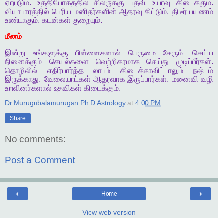
ஏற்படும்
.
உத்தியோகத்தில்
சிலருக்கு
பதவி
உயர்வு
கிடைக்கும்
.
வியாபாரத்தில்
பெரிய
மனிதர்களின்
ஆதரவு
கிட்டும்
.
திடீர்
பயணம்
உண்டாகும்
.
கடன்கள்
குறையும்
.
மீனம்
இன்று
உங்களுக்கு
பிள்ளைகளால்
பெருமை
சேரும்
.
செய்ய
நினைக்கும்
செயல்களை
வெற்றிகரமாக
செய்து
முடிப்பீர்கள்
.
தொழிலில்
எதிர்பார்த்த
லாபம்
கிடைக்காவிட்டாலும்
நஷ்டம்
இருக்காது
.
வேலையாட்கள்
ஆதரவாக
இருப்பார்கள்
.
மனைவி
வழி
உறவினர்களால்
உதவிகள்
கிடைக்கும்
.
Dr.Murugubalamurugan Ph.D Astrology
at
4:00 PM
Share
No comments:
Post a Comment
‹
›
Home
View web version