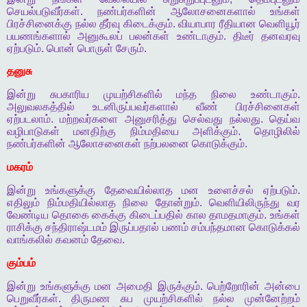
செயல்படுவீர்கள்
.
நண்பர்களின்
ஆலோசனைகளால்
உங்கள்
பிரச்சினைக்கு
நல்ல
தீர்வு
கிடைக்கும்
.
வியாபார
ரீதியான
வெளியூர்
பயணங்களால்
அனுகூலப்
பலன்கள்
உண்டாகும்
.
திடீர்
தனவரவு
ஏற்படும்
.
பொன்
பொருள்
சேரும்
.
தனுசு
இன்று
சுபகாரிய
முயற்சிகளில்
மந்த
நிலை
உண்டாகும்
.
அலுவலகத்தில்
உடனிருப்பவர்களால்
வீண்
பிரச்சினைகள்
ஏற்படலாம்
.
மற்றவர்களை
அனுசரித்து
செல்வது
நல்லது
.
தெய்வ
வழிபாடுகள்
மனதிற்கு
நிம்மதியை
அளிக்கும்
.
தொழிலில்
நண்பர்களின்
ஆலோசனைகள்
நற்பலனை
கொடுக்கும்
.
மகரம்
இன்று
உங்களுக்கு
தேவையில்லாத
மன
உளைச்சல்
ஏற்படும்
.
எதிலும்
நிம்மதியில்லாத
நிலை
தோன்றும்
.
வெளியிலிருந்து
வர
வேண்டிய
தொகை
கைக்கு
கிடைப்பதில்
கால
தாமதமாகும்
.
உங்கள்
ராசிக்கு
சந்திராஷ்டமம்
இருப்பதால்
பணம்
சம்பந்தமான
கொடுக்கல்
வாங்கலில்
கவனம்
தேவை
.
கும்பம்
இன்று
உங்களுக்கு
மன
அமைதி
இருக்கும்
.
பெற்றோரின்
அன்பை
பெறுவீர்கள்
.
திருமண
சுப
முயற்சிகளில்
நல்ல
முன்னேற்றம்