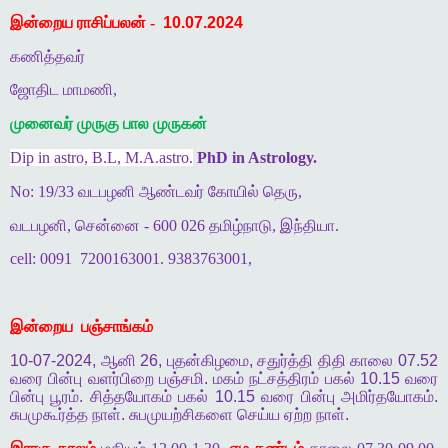
இன்றைய ராசிப்பலன் -
10.07.2024
கணித்தவர்
ஜோதிட மாமணி,
முனைவர் முருகு பால முருகன்
Dip in astro, B.L, M.A.astro.
PhD in Astrology.
No: 19/33 வடபழனி ஆண்டவர் கோயில் தெரு,
வடபழனி, சென்னை - 600 026 தமிழ்நாடு, இந்தியா.
cell: 0091
7200163001. 9383763001,
இன்றைய
பஞ்சாங்கம்
10-07-2024,
ஆனி
26,
புதன்கிழமை
,
சதுர்த்தி
திதி
காலை
07.52
வரை
பின்பு
வளர்பிறை
பஞ்சமி
.
மகம்
நட்சத்திரம்
பகல்
10.15
வரை
பின்பு
பூரம்
.
சித்தயோகம்
பகல்
10.15
வரை
பின்பு
அமிர்தயோகம்
.
சுபமுகூர்த்த
நாள்
.
சுபமுயற்சிகளை
செய்ய
ஏற்ற
நாள்
.