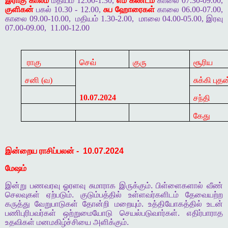
இராகு காலம்
மதியம் 12.00-1.30,
எம கண்டம்
காலை 07.30-09.00,
குளிகன்
பகல் 10.30 - 12.00,
சுப ஹோரைகள்
காலை 06.00-07.00,
காலை 09.00-10.00,
மதியம் 1.30-2.00,
மாலை 04.00-05.00, இரவு
07.00-09.00,
11.00-12.00
ராகு
செவ்
குரு
சூரிய
சனி (வ)
சுக்கி புதன
10.07.2024
சந்தி
கேது
இன்றைய
ராசிப்பலன்
-
10.07.2024
மேஷம்
இன்று
பணவரவு
ஓரளவு
சுமாராக
இருக்கும்
.
பிள்ளைகளால்
வீண்
செலவுகள்
ஏற்படும்
.
குடும்பத்தில்
உள்ளவர்களிடம்
தேவையற்ற
கருத்து
வேறுபாடுகள்
தோன்றி
மறையும்
.
உத்தியோகத்தில்
உடன்
பணிபுரிபவர்கள்
ஒற்றுமையோடு
செயல்படுவார்கள்
.
எதிர்பாராத
உதவிகள்
மனமகிழ்ச்சியை
அளிக்கும்
.