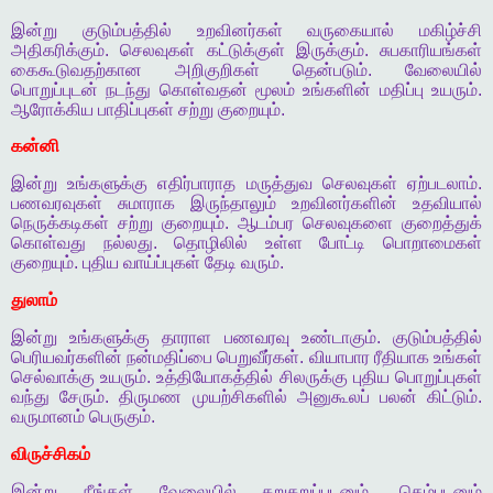
இன்று
குடும்பத்தில்
உறவினர்கள்
வருகையால்
மகிழ்ச்சி
அதிகரிக்கும்
.
செலவுகள்
கட்டுக்குள்
இருக்கும்
.
சுபகாரியங்கள்
கைகூடுவதற்கான
அறிகுறிகள்
தென்படும்
.
வேலையில்
பொறுப்புடன்
நடந்து
கொள்வதன்
மூலம்
உங்களின்
மதிப்பு
உயரும்
.
ஆரோக்கிய
பாதிப்புகள்
சற்று
குறையும்
.
கன்னி
இன்று
உங்களுக்கு
எதிர்பாராத
மருத்துவ
செலவுகள்
ஏற்படலாம்
.
பணவரவுகள்
சுமாராக
இருந்தாலும்
உறவினர்களின்
உதவியால்
நெருக்கடிகள்
சற்று
குறையும்
.
ஆடம்பர
செலவுகளை
குறைத்துக்
கொள்வது
நல்லது
.
தொழிலில்
உள்ள
போட்டி
பொறாமைகள்
குறையும்
.
புதிய
வாய்ப்புகள்
தேடி
வரும்
.
துலாம்
இன்று
உங்களுக்கு
தாராள
பணவரவு
உண்டாகும்
.
குடும்பத்தில்
பெரியவர்களின்
நன்மதிப்பை
பெறுவீர்கள்
.
வியாபார
ரீதியாக
உங்கள்
செல்வாக்கு
உயரும்
.
உத்தியோகத்தில்
சிலருக்கு
புதிய
பொறுப்புகள்
வந்து
சேரும்
.
திருமண
முயற்சிகளில்
அனுகூலப்
பலன்
கிட்டும்
.
வருமானம்
பெருகும்
.
விருச்சிகம்
இன்று
நீங்கள்
வேலையில்
சுறுசுறுப்புடனும்
,
தெம்புடனும்