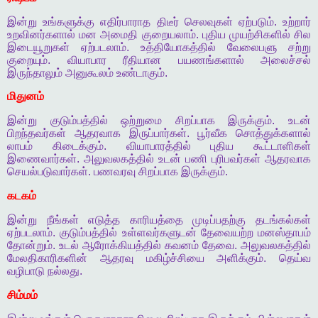
இன்று
உங்களுக்கு
எதிர்பாராத
திடீர்
செலவுகள்
ஏற்படும்
.
உற்றார்
உறவினர்களால்
மன
அமைதி
குறையலாம்
.
புதிய
முயற்சிகளில்
சில
இடையூறுகள்
ஏற்படலாம்
.
உத்தியோகத்தில்
வேலைபளு
சற்று
குறையும்
.
வியாபார
ரீதியான
பயணங்களால்
அலைச்சல்
இருந்தாலும்
அனுகூலம்
உண்டாகும்
.
மிதுனம்
இன்று
குடும்பத்தில்
ஒற்றுமை
சிறப்பாக
இருக்கும்
.
உடன்
பிறந்தவர்கள்
ஆதரவாக
இருப்பார்கள்
.
பூர்வீக
சொத்துக்களால்
லாபம்
கிடைக்கும்
.
வியாபாரத்தில்
புதிய
கூட்டாளிகள்
இணைவார்கள்
.
அலுவலகத்தில்
உடன்
பணி
புரிபவர்கள்
ஆதரவாக
செயல்படுவார்கள்
.
பணவரவு
சிறப்பாக
இருக்கும்
.
கடகம்
இன்று
நீங்கள்
எடுத்த
காரியத்தை
முடிப்பதற்கு
தடங்கல்கள்
ஏற்படலாம்
.
குடும்பத்தில்
உள்ளவர்களுடன்
தேவையற்ற
மனஸ்தாபம்
தோன்றும்
.
உடல்
ஆரோக்கியத்தில்
கவனம்
தேவை
.
அலுவலகத்தில்
மேலதிகாரிகளின்
ஆதரவு
மகிழ்ச்சியை
அளிக்கும்
.
தெய்வ
வழிபாடு
நல்லது
.
சிம்மம்