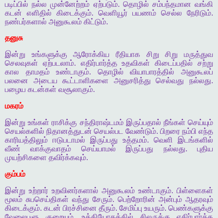
படிப்பில்
நல்ல
முன்னேற்றம்
ஏற்படும்
.
தொழில்
சம்பந்தமான
வங்கி
கடன்
எளிதில்
கிடைக்கும்
.
வெளியூர்
பயணம்
செல்ல
நேரிடும்
.
நண்பர்களால்
அனுகூலம்
கிட்டும்
.
தனுசு
இன்று
உங்களுக்கு
ஆரோக்கிய
ரீதியாக
சிறு
சிறு
மருத்துவ
செலவுகள்
ஏற்படலாம்
.
எதிர்பார்த்த
உதவிகள்
கிடைப்பதில்
சற்று
கால
தாமதம்
உண்டாகும்
.
தொழில்
வியாபாரத்தில்
அனுகூலப்
பலனை
அடைய
கூட்டாளிகளை
அனுசரித்து
செல்வது
நல்லது
.
பழைய
கடன்கள்
வசூலாகும்
.
மகரம்
இன்று
உங்கள்
ராசிக்கு
சந்திராஷ்டமம்
இருப்பதால்
நீங்கள்
செய்யும்
செயல்களில்
நிதானத்துடன்
செயல்பட
வேண்டும்
.
பிறரை
நம்பி
எந்த
காரியத்திலும்
ஈடுபடாமல்
இருப்பது
உத்தமம்
.
வெளி
இடங்களில்
வீண்
வாக்குவாதம்
செய்யாமல்
இருப்பது
நல்லது
.
புதிய
முயற்சிகளை
தவிர்க்கவும்
.
கும்பம்
இன்று
உற்றார்
உறவினர்களால்
அனுகூலம்
உண்டாகும்
.
பிள்ளைகள்
மூலம்
சுபசெய்திகள்
வந்து
சேரும்
.
பெற்றோரின்
அன்பும்
ஆதரவும்
கிடைக்கும்
.
கடன்
பிரச்சினை
தீரும்
.
சேமிப்பு
உயரும்
.
பெண்களுக்கு
வேலைபளு
குறையும்
.
உத்தியோகத்தில்
சிலருக்கு
எதிர்பார்த்த