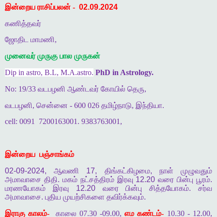
இன்றைய ராசிப்பலன் -
02.09.2024
கணித்தவர்
ஜோதிட மாமணி,
முனைவர் முருகு பால முருகன்
Dip in astro, B.L, M.A.astro.
PhD in Astrology.
No: 19/33 வடபழனி ஆண்டவர் கோயில் தெரு,
வடபழனி, சென்னை - 600 026 தமிழ்நாடு, இந்தியா.
cell: 0091
7200163001. 9383763001,
இன்றைய
பஞ்சாங்கம்
02-09-2024,
ஆவணி
17,
திங்கட்கிழமை
,
நாள்
முழுவதும்
அமாவாசை
திதி
.
மகம்
நட்சத்திரம்
இரவு
12.20
வரை
பின்பு
பூரம்
.
மரணயோகம்
இரவு
12.20
வரை
பின்பு
சித்தயோகம்
.
சர்வ
அமாவாசை
.
புதிய
முயற்சிகளை
தவிர்க்கவும்
.
இராகு காலம்-
காலை 07.30 -09.00,
எம கண்டம்-
10.30 - 12.00,