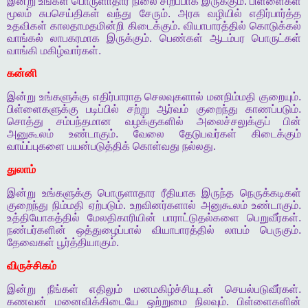
இன்று
உங்கள்
பொருளாதார
நிலை
சிறப்பாக
இருக்கும்
.
பிள்ளைகள்
மூலம்
சுபசெய்திகள்
வந்து
சேரும்
.
அரசு
வழியில்
எதிர்பார்த்த
உதவிகள்
காலதாமதமின்றி
கிடைக்கும்
.
வியாபாரத்தில்
கொடுக்கல்
வாங்கல்
லாபகரமாக
இருக்கும்
.
பெண்கள்
ஆடம்பர
பொருட்கள்
வாங்கி
மகிழ்வார்கள்
.
கன்னி
இன்று
உங்களுக்கு
எதிர்பாராத
செலவுகளால்
மனநிம்மதி
குறையும்
.
பிள்ளைகளுக்கு
படிப்பில்
சற்று
ஆர்வம்
குறைந்து
காணப்படும்
.
சொத்து
சம்பந்தமான
வழக்குகளில்
அலைச்சலுக்குப்
பின்
அனுகூலம்
உண்டாகும்
.
வேலை
தேடுபவர்கள்
கிடைக்கும்
வாய்ப்புகளை
பயன்படுத்திக்
கொள்வது
நல்லது
.
துலாம்
இன்று
உங்களுக்கு
பொருளாதார
ரீதியாக
இருந்த
நெருக்கடிகள்
குறைந்து
நிம்மதி
ஏற்படும்
.
உறவினர்களால்
அனுகூலம்
உண்டாகும்
.
உத்தியோகத்தில்
மேலதிகாரியின்
பாராட்டுதல்களை
பெறுவீர்கள்
.
நண்பர்களின்
ஒத்துழைப்பால்
வியாபாரத்தில்
லாபம்
பெருகும்
.
தேவைகள்
பூர்த்தியாகும்
.
விருச்சிகம்
இன்று
நீங்கள்
எதிலும்
மனமகிழ்ச்சியுடன்
செயல்படுவீர்கள்
.
கணவன்
மனைவிக்கிடையே
ஒற்றுமை
நிலவும்
.
பிள்ளைகளின்