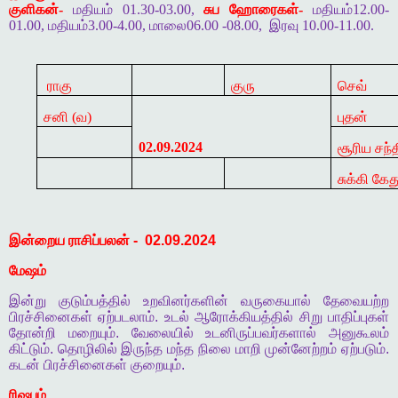
குளிகன்-
மதியம் 01.30-03.00,
சுப ஹோரைகள்-
மதியம்12.00-
01.00, மதியம்3.00-4.00, மாலை06.00 -08.00,
இரவு 10.00-11.00.
ராகு
குரு
செவ்
சனி (வ)
புதன்
02.09.2024
சூரிய சந்
சுக்கி கேத
இன்றைய
ராசிப்பலன்
-
02.09.2024
மேஷம்
இன்று
குடும்பத்தில்
உறவினர்களின்
வருகையால்
தேவையற்ற
பிரச்சினைகள்
ஏற்படலாம்
.
உடல்
ஆரோக்கியத்தில்
சிறு
பாதிப்புகள்
தோன்றி
மறையும்
.
வேலையில்
உடனிருப்பவர்களால்
அனுகூலம்
கிட்டும்
.
தொழிலில்
இருந்த
மந்த
நிலை
மாறி
முன்னேற்றம்
ஏற்படும்
.
கடன்
பிரச்சினைகள்
குறையும்
.
ரிஷபம்