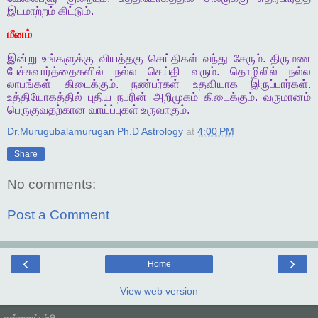
இடமாற்றம்
கிட்டும்
.
மீனம்
இன்று
உங்களுக்கு
வியத்தகு
செய்திகள்
வந்து
சேரும்
.
திருமண
பேச்சுவார்த்தைகளில்
நல்ல
செய்தி
வரும்
.
தொழிலில்
நல்ல
லாபங்கள்
கிடைக்கும்
.
நண்பர்கள்
உதவியாக
இருப்பார்கள்
.
உத்தியோகத்தில்
புதிய
நபரின்
அறிமுகம்
கிடைக்கும்
.
வருமானம்
பெருகுவதற்கான
வாய்ப்புகள்
உருவாகும்
.
Dr.Murugubalamurugan Ph.D Astrology
at
4:00 PM
Share
No comments:
Post a Comment
‹
›
Home
View web version